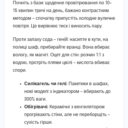
Почніть з бази: щоденне провітрювання по 10-
15 хвилин тричі на день, бажано контрастним
методом – спочатку припустіть холодне вуличне
повітря. Це вирівнює тиск і виносить пару.
Проти запаху сода – геній: насипте в кути, на
полиці шаф, прибирайте вранці. Вона вбирає
вологу, як магніт. Оцет для стін: розчин 1:1 з
водою, протріть плями цвілі – кислота вбиває
спори.
Силікагель чи гелі:
Пакетики в шафах,
нові моделі з індикатором – вбирають до
300% ваги.
Обігрівачі:
Керамічні з вентилятором
прогрівають стіни, але не переборщіть –
сухість гірше.