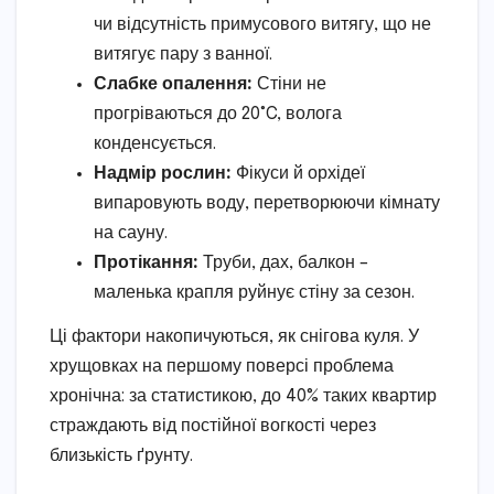
чи відсутність примусового витягу, що не
витягує пару з ванної.
Слабке опалення:
Стіни не
прогріваються до 20°C, волога
конденсується.
Надмір рослин:
Фікуси й орхідеї
випаровують воду, перетворюючи кімнату
на сауну.
Протікання:
Труби, дах, балкон –
маленька крапля руйнує стіну за сезон.
Ці фактори накопичуються, як снігова куля. У
хрущовках на першому поверсі проблема
хронічна: за статистикою, до 40% таких квартир
страждають від постійної вогкості через
близькість ґрунту.