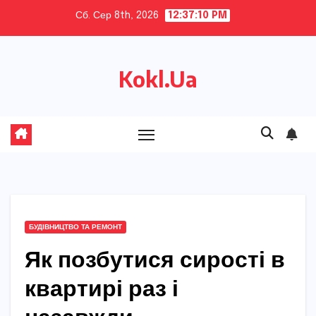
Skip
Сб. Сер 8th, 2026
12:37:12 PM
to
content
Kokl.Ua
БУДІВНИЦТВО ТА РЕМОНТ
Як позбутися сирості в
квартирі раз і