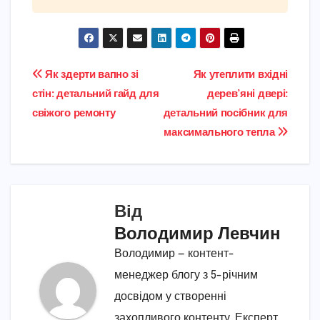
Навігація
Як здерти вапно зі
Як утеплити вхідні
стін: детальний гайд для
дерев’яні двері:
записів
свіжого ремонту
детальний посібник для
максимального тепла
Від
Володимир Левчин
Володимир — контент-
менеджер блогу з 5-річним
досвідом у створенні
захопливого контенту. Експерт