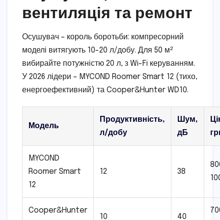
вентиляція та ремонт
Осушувач – король боротьби: компресорний
моделі витягують 10-20 л/добу. Для 50 м²
вибирайте потужністю 20 л, з Wi-Fi керуванням.
У 2026 лідери – MYCOND Roomer Smart 12 (тихо,
енергоефективний) та Cooper&Hunter WD10.
Продуктивність,
Шум,
Ці
Модель
л/добу
дБ
гр
MYCOND
80
Roomer Smart
12
38
10
12
Cooper&Hunter
70
10
40