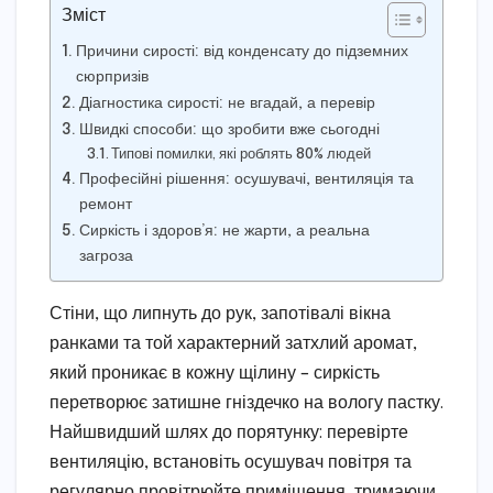
Зміст
Причини сирості: від конденсату до підземних
сюрпризів
Діагностика сирості: не вгадай, а перевір
Швидкі способи: що зробити вже сьогодні
Типові помилки, які роблять 80% людей
Професійні рішення: осушувачі, вентиляція та
ремонт
Сиркість і здоров’я: не жарти, а реальна
загроза
Стіни, що липнуть до рук, запотівалі вікна
ранками та той характерний затхлий аромат,
який проникає в кожну щілину – сиркість
перетворює затишне гніздечко на вологу пастку.
Найшвидший шлях до порятунку: перевірте
вентиляцію, встановіть осушувач повітря та
регулярно провітрюйте приміщення, тримаючи