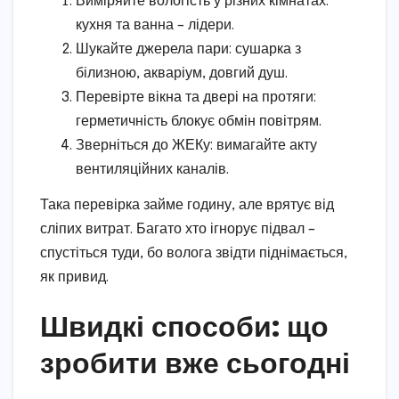
Виміряйте вологість у різних кімнатах:
кухня та ванна – лідери.
Шукайте джерела пари: сушарка з
білизною, акваріум, довгий душ.
Перевірте вікна та двері на протяги:
герметичність блокує обмін повітрям.
Зверніться до ЖЕКу: вимагайте акту
вентиляційних каналів.
Така перевірка займе годину, але врятує від
сліпих витрат. Багато хто ігнорує підвал –
спустіться туди, бо волога звідти піднімається,
як привид.
Швидкі способи: що
зробити вже сьогодні