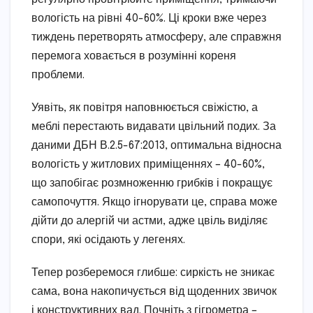
вологість на рівні 40-60%. Ці кроки вже через
тиждень перетворять атмосферу, але справжня
перемога ховається в розумінні кореня
проблеми.
Уявіть, як повітря наповнюється свіжістю, а
меблі перестають видавати цвільний подих. За
даними ДБН В.2.5-67:2013, оптимальна відносна
вологість у житлових приміщеннях – 40-60%,
що запобігає розмноженню грибків і покращує
самопочуття. Якщо ігнорувати це, справа може
дійти до алергій чи астми, адже цвіль виділяє
спори, які осідають у легенях.
Тепер розберемося глибше: сиркість не зникає
сама, вона накопичується від щоденних звичок
і конструктивних вад. Почніть з гігрометра –