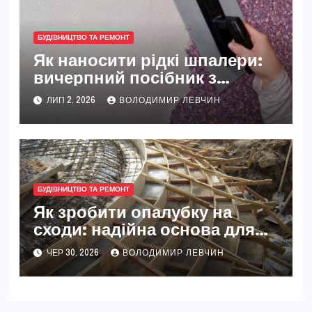
БУДІВНИЦТВО ТА РЕМОНТ
Як наносити рідкі шпалери:
вичерпний посібник з
нюансами та професійними
ЛИП 2, 2026
ВОЛОДИМИР ЛЕВЧИН
порадами
БУДІВНИЦТВО ТА РЕМОНТ
Як зробити опалубку на
сходи: надійна основа для
міцних монолітних
ЧЕР 30, 2026
ВОЛОДИМИР ЛЕВЧИН
конструкцій