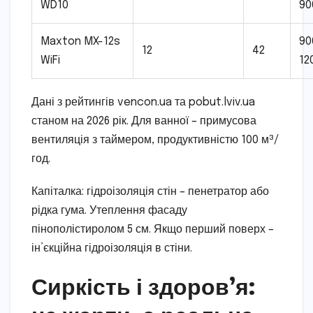
WD10
90
Maxton MX-12s
90
12
42
WiFi
12
Дані з рейтингів vencon.ua та pobut.lviv.ua
станом на 2026 рік. Для ванної – примусова
вентиляція з таймером, продуктивністю 100 м³/
год.
Капіталка: гідроізоляція стін – пенетратор або
рідка гума. Утеплення фасаду
пінополістиролом 5 см. Якщо перший поверх –
ін’єкційна гідроізоляція в стіни.
Сиркість і здоров’я: