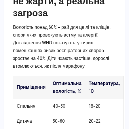
не жарти, а реальна
загроза
Вологість понад 60% – рай для цвілі та кліщів,
спори яких провокують астму та алергії.
Дослідження WHO показують: у сирих
помешканнях ризик респіраторних хвороб
зростає на 40%. Діти чхають частіше, дорослі
втомлюються, як після марафону.
Оптимальна
Температура,
Приміщення
вологість, %
°C
Спальня
40-50
18-20
Дитяча
50-60
20-22