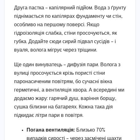
Друга пастка – капілярний підйом. Вода з ґрунту
піднімається по капілярах фундаменту чи стін,
особливо на першому поверсі. Якщо
гідроізоляція слабка, стіни просочуються, як
губка. Додайте сюди сирий підвал сусідів – і
вуаля, волога мігрує через тріщини.
Ще один винуватець – дифузія пари. Волога з
вулиці просочується крізь пористі стіни
паронасиченим повітрям, бо сучасні вікна
герметичні, а вентиляція хвора. А всередині ми
додаємо жару: гарячий душ, варіння борщу,
сушка білизни на батареях. Кожна така дія
підкидає літри пари в повітря.
Погана вентиляція:
Близько 70%
випадків сирості – через засмічені шахти