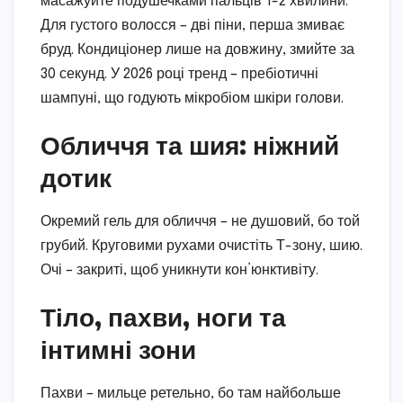
масажуйте подушечками пальців 1-2 хвилини.
Для густого волосся – дві піни, перша змиває
бруд. Кондиціонер лише на довжину, змийте за
30 секунд. У 2026 році тренд – пребіотичні
шампуні, що годують мікробіом шкіри голови.
Обличчя та шия: ніжний
дотик
Окремий гель для обличчя – не душовий, бо той
грубий. Круговими рухами очистіть Т-зону, шию.
Очі – закриті, щоб уникнути кон’юнктивіту.
Тіло, пахви, ноги та
інтимні зони
Пахви – мильце ретельно, бо там найбольше