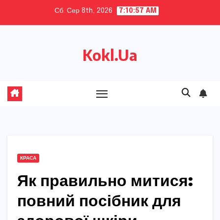
Skip
Сб. Сер 8th, 2026
7:10:58 AM
to
content
Kokl.Ua
КРАСА
Як правильно митися:
повний посібник для