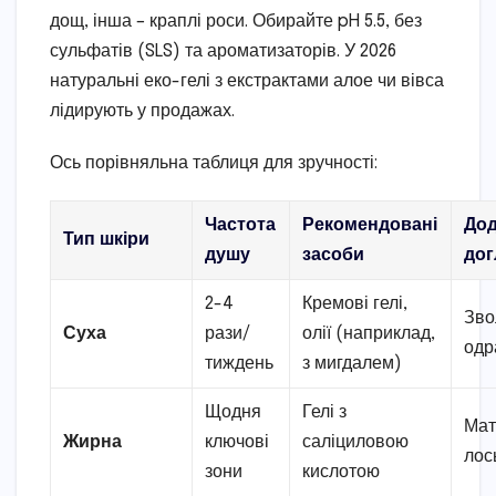
дощ, інша – краплі роси. Обирайте pH 5.5, без
сульфатів (SLS) та ароматизаторів. У 2026
натуральні еко-гелі з екстрактами алое чи вівса
лідирують у продажах.
Ось порівняльна таблиця для зручності:
Частота
Рекомендовані
Дод
Тип шкіри
душу
засоби
дог
2-4
Кремові гелі,
Зво
Суха
рази/
олії (наприклад,
одр
тиждень
з мигдалем)
Щодня
Гелі з
Мат
Жирна
ключові
саліциловою
лос
зони
кислотою