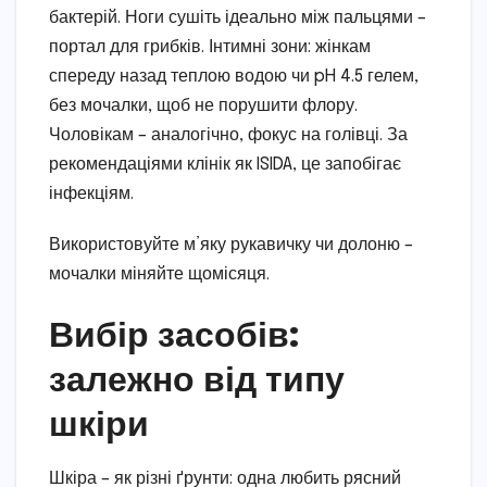
бактерій. Ноги сушіть ідеально між пальцями –
портал для грибків. Інтимні зони: жінкам
спереду назад теплою водою чи pH 4.5 гелем,
без мочалки, щоб не порушити флору.
Чоловікам – аналогічно, фокус на голівці. За
рекомендаціями клінік як ISIDA, це запобігає
інфекціям.
Використовуйте м’яку рукавичку чи долоню –
мочалки міняйте щомісяця.
Вибір засобів:
залежно від типу
шкіри
Шкіра – як різні ґрунти: одна любить рясний