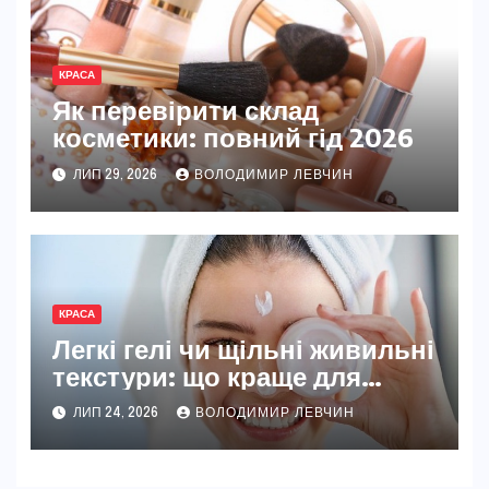
КРАСА
Як перевірити склад
косметики: повний гід 2026
ЛИП 29, 2026
ВОЛОДИМИР ЛЕВЧИН
КРАСА
Легкі гелі чи щільні живильні
текстури: що краще для
правильного завершення
ЛИП 24, 2026
ВОЛОДИМИР ЛЕВЧИН
догляду