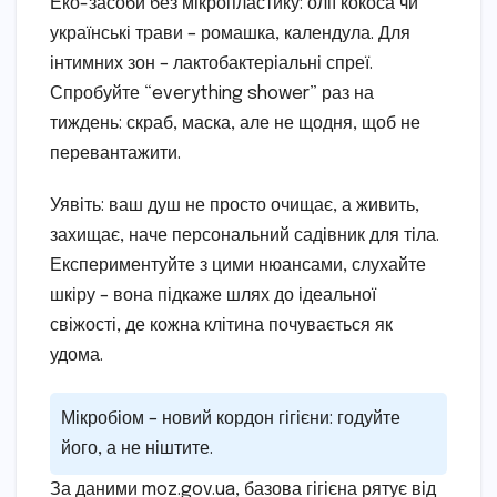
Еко-засоби без мікропластику: олії кокоса чи
українські трави – ромашка, календула. Для
інтимних зон – лактобактеріальні спреї.
Спробуйте “everything shower” раз на
тиждень: скраб, маска, але не щодня, щоб не
перевантажити.
Уявіть: ваш душ не просто очищає, а живить,
захищає, наче персональний садівник для тіла.
Експериментуйте з цими нюансами, слухайте
шкіру – вона підкаже шлях до ідеальної
свіжості, де кожна клітина почувається як
удома.
Мікробіом – новий кордон гігієни: годуйте
його, а не ніштите.
За даними moz.gov.ua, базова гігієна рятує від