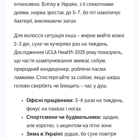
інтенсивно. Влітку в Україні, з її спекотними
днями, норма зростає до 5-7, бо піт накопичує
бактерії, викликаючи запах.
Для волосся ситуація інша – жирне мийте кожні
2-3 дні, сухе чи кучеряве раз на тиждень.
Дослідження UCLA Health 2025 року показують,
що часте шампунювання змиває себум,
природний кондиціонер, роблячи пасма
ламкими. Спостерігайте за собою: якщо шкіра
голови свербить чи блищить – час у душ.
Офісні працівники:
3-4 рази на тиждень,
фокус на пахвах і ногах.
Спортсмени чи будівельники:
щодня,
але коротко, з акцентом на пітні зони.
Зима в Україні:
рідше, бо сухе повітря