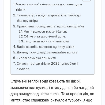
Частота миття: скільки разів достатньо для
гігієни
Температура води та тривалість: ключ до
бар’єру шкіри
Правильна послідовність: від голови до п’ят
Миття волосся: масаж і баланс
Обличчя та шия: ніжний дотик
Тіло, пахви, ноги та інтимні зони
Вибір засобів: залежно від типу шкіри
Догляд після душу: запечатайте вологу
Типові помилки при митті
Сучасні тренди гігієни 2026: мікробіом і
екологія
Струмені теплої води ковзають по шкірі,
змиваючи пил вулиць і втому дня, ніби лагідний
дощ очищує сад після спеки. Така проста дія, як
миття, стає справжнім ритуалом турботи, якщо