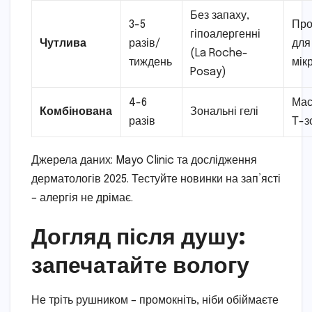
Без запаху,
3-5
Про
гіпоалергенні
Чутлива
разів/
для
(La Roche-
тиждень
мік
Posay)
4-6
Мас
Комбінована
Зональні гелі
разів
Т-з
Джерела даних: Mayo Clinic та дослідження
дерматологів 2025. Тестуйте новинки на зап’ясті
– алергія не дрімає.
Догляд після душу:
запечатайте вологу
Не тріть рушником – промокніть, ніби обіймаєте