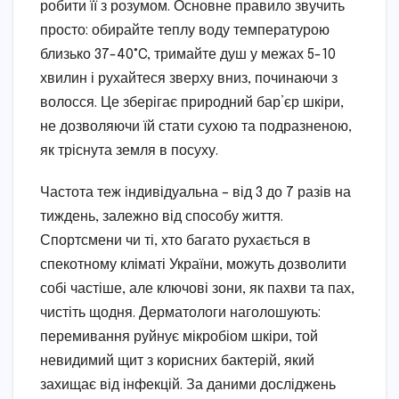
робити її з розумом. Основне правило звучить
просто: обирайте теплу воду температурою
близько 37-40°C, тримайте душ у межах 5-10
хвилин і рухайтеся зверху вниз, починаючи з
волосся. Це зберігає природний бар’єр шкіри,
не дозволяючи їй стати сухою та подразненою,
як тріснута земля в посуху.
Частота теж індивідуальна – від 3 до 7 разів на
тиждень, залежно від способу життя.
Спортсмени чи ті, хто багато рухається в
спекотному кліматі України, можуть дозволити
собі частіше, але ключові зони, як пахви та пах,
чистіть щодня. Дерматологи наголошують:
перемивання руйнує мікробіом шкіри, той
невидимий щит з корисних бактерій, який
захищає від інфекцій. За даними досліджень