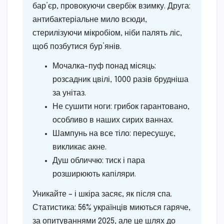
бар’єр, провокуючи свербіж взимку. Друга:
антибактеріальне мило всюди,
стерилізуючи мікробіом, ніби палять ліс,
щоб позбутися бур’янів.
Мочалка-пуф понад місяць:
розсадник цвілі, 1000 разів брудніша
за унітаз.
Не сушити ноги: грибок гарантовано,
особливо в наших сирих ваннах.
Шампунь на все тіло: пересушує,
викликає акне.
Душ обличчю: тиск і пара
розширюють капіляри.
Уникайте – і шкіра засяє, як після спа.
Статистика: 56% українців миються гаряче,
за опитуваннями 2025, але це шлях до