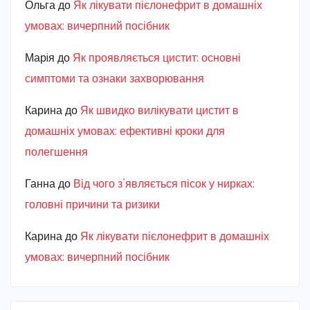
Ольга
до
Як лікувати пієлонефрит в домашніх
умовах: вичерпний посібник
Марiя
до
Як проявляється цистит: основні
симптоми та ознаки захворювання
Карина
до
Як швидко вилікувати цистит в
домашніх умовах: ефективні кроки для
полегшення
Ганна
до
Від чого з’являється пісок у нирках:
головні причини та ризики
Карина
до
Як лікувати пієлонефрит в домашніх
умовах: вичерпний посібник