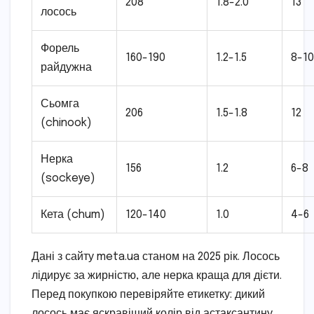
208
1.8-2.0
13
лосось
Форель
160-190
1.2-1.5
8-10
райдужна
Сьомга
206
1.5-1.8
12
(chinook)
Нерка
156
1.2
6-8
(sockeye)
Кета (chum)
120-140
1.0
4-6
Дані з сайту meta.ua станом на 2025 рік. Лосось
лідирує за жирністю, але нерка краща для дієти.
Перед покупкою перевіряйте етикетку: дикий
лосось має яскравіший колір від астаксантину,