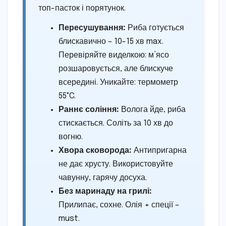
топ-пасток і порятунок.
Пересушування:
Риба готується
блискавично – 10-15 хв max.
Перевіряйте виделкою: м’ясо
розшаровується, але блискуче
всередині. Уникайте: термометр
55°C.
Раннє соління:
Волога йде, риба
стискається. Соліть за 10 хв до
вогню.
Хвора сковорода:
Антипригарна
не дає хрусту. Використовуйте
чавунну, гарячу досуха.
Без маринаду на грилі:
Прилипає, сохне. Олія + спеції –
must.