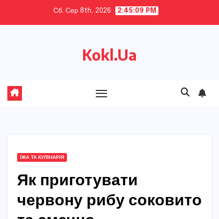
Skip
Сб. Сер 8th, 2026
2:45:10 PM
to
content
Kokl.Ua
ЇЖА ТА КУЛІНАРІЯ
Як приготувати
червону рибу соковито