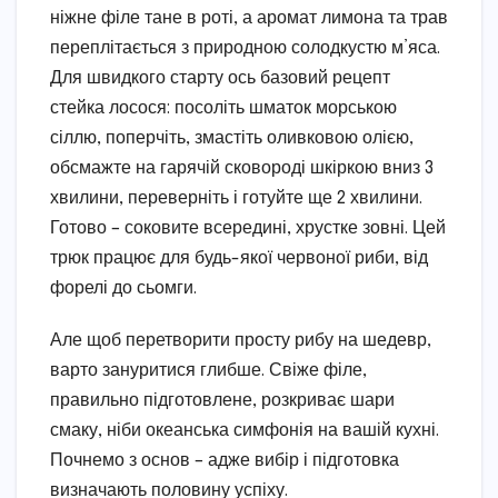
ніжне філе тане в роті, а аромат лимона та трав
переплітається з природною солодкустю м’яса.
Для швидкого старту ось базовий рецепт
стейка лосося: посоліть шматок морською
сіллю, поперчіть, змастіть оливковою олією,
обсмажте на гарячій сковороді шкіркою вниз 3
хвилини, переверніть і готуйте ще 2 хвилини.
Готово – соковите всередині, хрустке зовні. Цей
трюк працює для будь-якої червоної риби, від
форелі до сьомги.
Але щоб перетворити просту рибу на шедевр,
варто зануритися глибше. Свіже філе,
правильно підготовлене, розкриває шари
смаку, ніби океанська симфонія на вашій кухні.
Почнемо з основ – адже вибір і підготовка
визначають половину успіху.