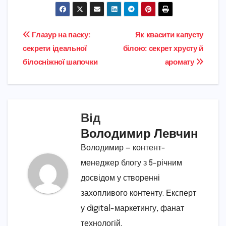
Навігація
Глазур на паску:
Як квасити капусту
секрети ідеальної
білою: секрет хрусту й
записів
білосніжної шапочки
аромату
Від
Володимир Левчин
Володимир — контент-
менеджер блогу з 5-річним
досвідом у створенні
захопливого контенту. Експерт
у digital-маркетингу, фанат
технологій.