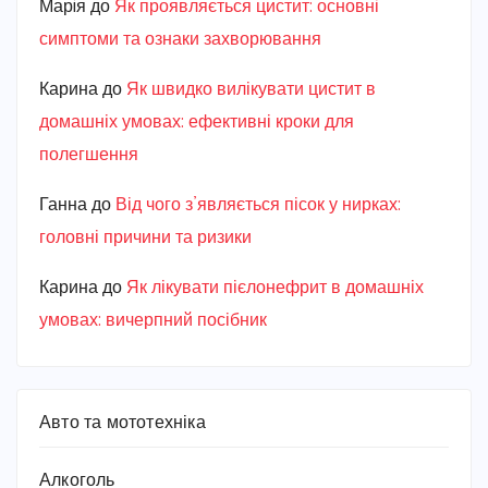
Марiя
до
Як проявляється цистит: основні
симптоми та ознаки захворювання
Карина
до
Як швидко вилікувати цистит в
домашніх умовах: ефективні кроки для
полегшення
Ганна
до
Від чого з’являється пісок у нирках:
головні причини та ризики
Карина
до
Як лікувати пієлонефрит в домашніх
умовах: вичерпний посібник
Авто та мототехніка
Алкоголь