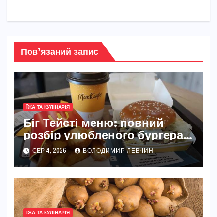
Пов’язаний запис
ЇЖА ТА КУЛІНАРІЯ
Біг Тейсті меню: повний
розбір улюбленого бургера
McDonald’s
СЕР 4, 2026
ВОЛОДИМИР ЛЕВЧИН
ЇЖА ТА КУЛІНАРІЯ