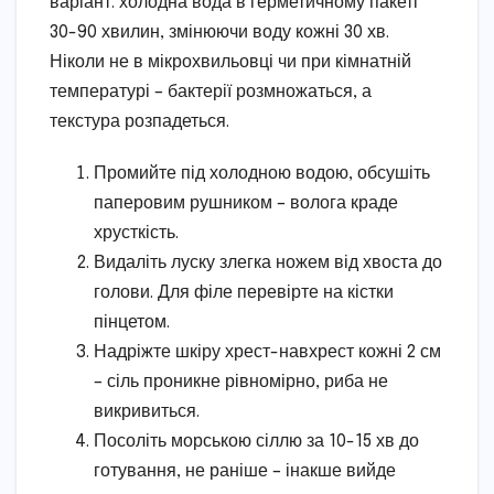
варіант: холодна вода в герметичному пакеті
30-90 хвилин, змінюючи воду кожні 30 хв.
Ніколи не в мікрохвильовці чи при кімнатній
температурі – бактерії розмножаться, а
текстура розпадеться.
Промийте під холодною водою, обсушіть
паперовим рушником – волога краде
хрусткість.
Видаліть луску злегка ножем від хвоста до
голови. Для філе перевірте на кістки
пінцетом.
Надріжте шкіру хрест-навхрест кожні 2 см
– сіль проникне рівномірно, риба не
викривиться.
Посоліть морською сіллю за 10-15 хв до
готування, не раніше – інакше вийде