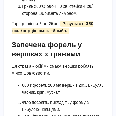
Гриль 200°C: овочі 10 хв, стейки 4 хв/
сторона. Збризніть лимоном.
Гарнір – кіноа. Час: 25 хв.
Результат: 350
ккал/порція, омега-бомба.
Запечена форель у
вершках з травами
Ця страва – обійми смаку: вершки роблять
м’ясо шовковистим.
800 г форелі, 200 мл вершків 20%, цибуля,
часник, кріп, мускат.
Філе посоліть, викладіть у форму з
цибулею- кільцями.