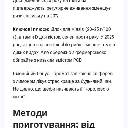
Дослідження 2025 року на meta.ua
підтверджують: регулярне вживання зменшує
ризик інсульту на 20%.
Ключові плюси:
білок для м’язів (20-25 г/100
г), вітамін D для кісток, селен проти раку. У 2026
році акцент на sustainable рибу – менше ртуті в
диких видах. Але обережно з фермерською:
обирайте з низьким вмістом PCB.
Емоційний бонус – аромат запікаючоїся форелі
з лимоном лікує стрес краще за будь-який чай.
Не дивно, що шефи називають її “королевою
кухні”.
Методи
приготування: від