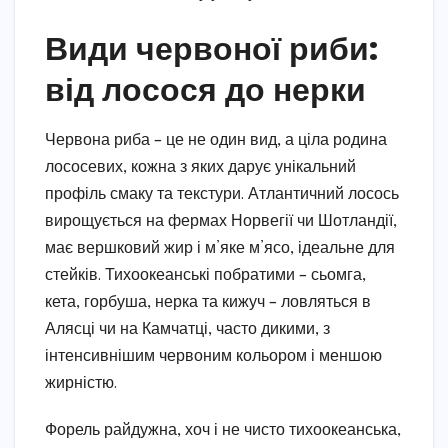
Види червоної риби:
від лосося до нерки
Червона риба – це не один вид, а ціла родина
лососевих, кожна з яких дарує унікальний
профіль смаку та текстури. Атлантичний лосось
вирощується на фермах Норвегії чи Шотландії,
має вершковий жир і м’яке м’ясо, ідеальне для
стейків. Тихоокеанські побратими – сьомга,
кета, горбуша, нерка та кижуч – ловляться в
Алясці чи на Камчатці, часто дикими, з
інтенсивнішим червоним кольором і меншою
жирністю.
Форель райдужна, хоч і не чисто тихоокеанська,