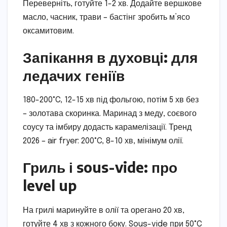
Переверніть, готуйте 1-2 хв. Додайте вершкове
масло, часник, трави – бастінг зробить м’ясо
оксамитовим.
Запікання в духовці: для
ледачих геніїв
180-200°C, 12-15 хв під фольгою, потім 5 хв без
– золотава скоринка. Маринад з меду, соєвого
соусу та імбиру додасть карамелізації. Тренд
2026 – air fryer: 200°C, 8-10 хв, мінімум олії.
Гриль і sous-vide: про
level up
На грилі маринуйте в олії та орегано 20 хв,
готуйте 4 хв з кожного боку. Sous-vide при 50°C