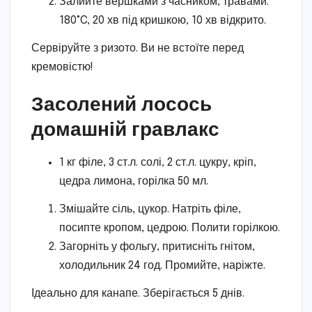
Залийте вершками з часником, травами.
180°C, 20 хв під кришкою, 10 хв відкрито.
Сервіруйте з ризото. Ви не встоїте перед
кремовістю!
Засолений лосось
домашній гравлакс
1 кг філе, 3 ст.л. солі, 2 ст.л. цукру, кріп,
цедра лимона, горілка 50 мл.
Змішайте сіль, цукор. Натріть філе,
посипте кропом, цедрою. Полити горілкою.
Загорніть у фольгу, притисніть гнітом,
холодильник 24 год. Промийте, наріжте.
Ідеально для канапе. Зберігається 5 днів.