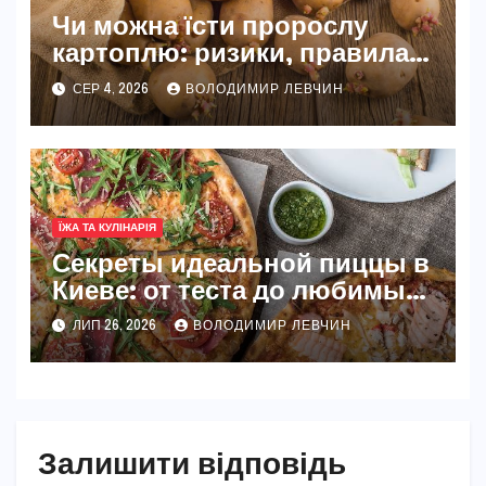
Чи можна їсти пророслу
картоплю: ризики, правила
та безпечні способи
СЕР 4, 2026
ВОЛОДИМИР ЛЕВЧИН
ЇЖА ТА КУЛІНАРІЯ
Секреты идеальной пиццы в
Киеве: от теста до любимых
начинок
ЛИП 26, 2026
ВОЛОДИМИР ЛЕВЧИН
Залишити відповідь