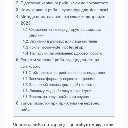
Підготовка червоної риби: ключ до соковитості
Чому червона риба – суперфуд для тіла і душі
Методи приготування: від класики до трендів
2026
Смаження на сковороді: хрустка шкірка за
хвилини
Запікання в духовці: для ледачих геніїв
Гриль і sous-vide: про level up
На пару чи засолювання: здорово і просто
Рецепти червоної риби: від щоденного до
святкового
Стейк лосося на грилі з овочевою подушкою
Запечена форель у вершках з травами
Засолений лосось домашній гравлакс
Лосось у медовій глазурі в air fryer
Форель на пару з азійським соусом
Типові помилки при приготуванні червоної
риби
Червона риба на тарілці – це вибух смаку, коли