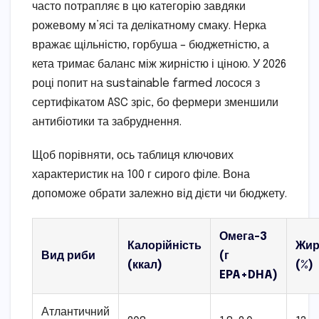
часто потрапляє в цю категорію завдяки
рожевому м’ясі та делікатному смаку. Нерка
вражає щільністю, горбуша – бюджетністю, а
кета тримає баланс між жирністю і ціною. У 2026
році попит на sustainable farmed лосося з
сертифікатом ASC зріс, бо фермери зменшили
антибіотики та забруднення.
Щоб порівняти, ось таблиця ключових
характеристик на 100 г сирого філе. Вона
допоможе обрати залежно від дієти чи бюджету.
Омега-3
Калорійність
Жир
Вид риби
(г
(ккал)
(%)
EPA+DHA)
Атлантичний