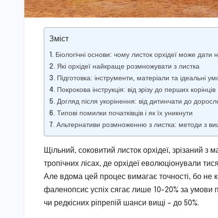
Зміст
Біологічні основи: чому листок орхідеї може дати 
Які орхідеї найкраще розмножувати з листка
Підготовка: інструменти, матеріали та ідеальні ум
Покрокова інструкція: від зрізу до перших корінців
Догляд після укорінення: від дитинчати до доросло
Типові помилки початківців і як їх уникнути
Альтернативи розмноженню з листка: методи з в
Щільний, соковитий листок орхідеї, зрізаний з м
тропічних лісах, де орхідеї еволюціонували тис
Але вдома цей процес вимагає точності, бо не к
фаленопсис успіх сягає лише 10-20% за умови п
чи редкісних ріпрепій шанси вищі – до 50%.