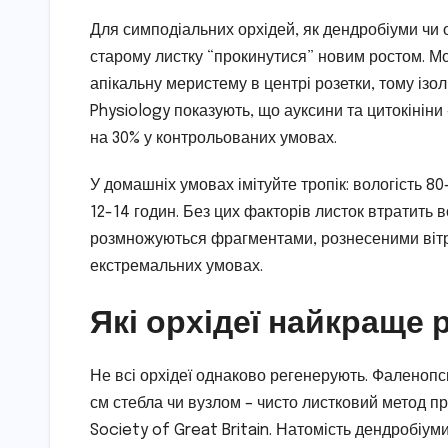
Для симподіальних орхідей, як дендробіуми чи
старому листку “прокинутися” новим ростом. М
апікальну меристему в центрі розетки, тому ізо
Physiology показують, що ауксини та цитокінін
на 30% у контрольованих умовах.
У домашніх умовах імітуйте тропік: вологість 80
12-14 годин. Без цих факторів листок втратить в
розмножуються фрагментами, рознесеними вітр
екстремальних умовах.
Які орхідеї найкраще 
Не всі орхідеї однаково регенерують. Фаленопси
см стебла чи вузлом – чисто листковий метод пр
Society of Great Britain. Натомість дендробіум