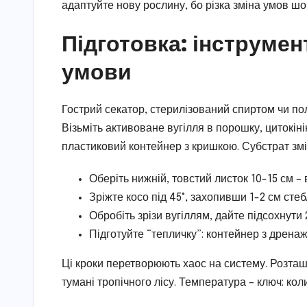
адаптуйте нову рослину, бо різка зміна умов шок
Підготовка: інструмен
умови
Гострий секатор, стерилізований спиртом чи по
Візьміть активоване вугілля в порошку, цитокіні
пластиковий контейнер з кришкою. Субстрат змі
Оберіть нижній, товстий листок 10-15 см –
Зріжте косо під 45°, захопивши 1-2 см сте
Обробіть зрізи вугіллям, дайте підсохнути 
Підготуйте “тепличку”: контейнер з дрена
Ці кроки перетворюють хаос на систему. Розташу
тумані тропічного лісу. Температура – ключ: к