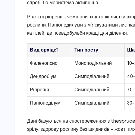
спроб, бо меристема активніша.
Рідкісні ріпрепії – чемпіони: їхні тонкі листки 
рослини. Папіопедилуми з м’яскуватими листкам
каттлей, де псевдобульби кращі для ділення.
Вид орхідеї
Тип росту
Шан
Фаленопсис
Моноподіяльний
10-
Дендробіум
Симподіальний
40
Ріпрепія
Симподіальний
70
Папіопеділум
Симподіальний
30-
Дані базуються на спостереженнях з thespruc
зрілу, здорову рослину без шкідників – жовті пл