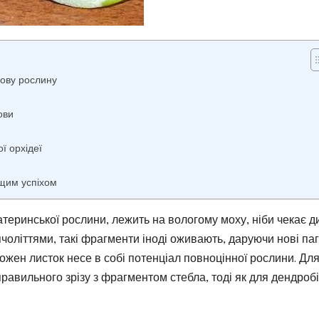
нову рослину
ови
ї орхідеї
ищим успіхом
атеринської рослини, лежить на вологому моху, ніби чекає д
ячоліттями, такі фрагменти іноді оживають, даруючи нові паг
ожен листок несе в собі потенціал повноцінної рослини. Дл
равильного зрізу з фрагментом стебла, тоді як для дендроб