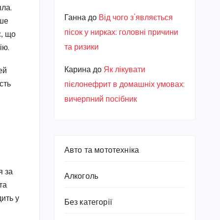
пла.
Ганна
до
Від чого з’являється
ише
пісок у нирках: головні причини
с, що
та ризики
ію.
Карина
до
Як лікувати
ей
сть
пієлонефрит в домашніх умовах:
вичерпний посібник
Авто та мототехніка
я за
Алкоголь
та
дить у
Без категорії