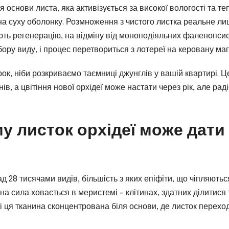
 основи листа, яка активізується за високої вологості та те
 на суху оболонку. Розмноження з чистого листка реальне л
ють регенерацію, на відміну від моноподіяльних фаленопси
ибору виду, і процес перетвориться з лотереї на керовану маг
ок, ніби розкриваємо таємниці джунглів у вашій квартирі. Ц
в, а цвітіння нової орхідеї може настати через рік, але раді
му листок орхідеї може дати
 28 тисячами видів, більшість з яких епіфіти, що чіпляютьс
на сила ховається в меристемі – клітинах, здатних ділитися 
ті ця тканина сконцентрована біля основи, де листок перехо