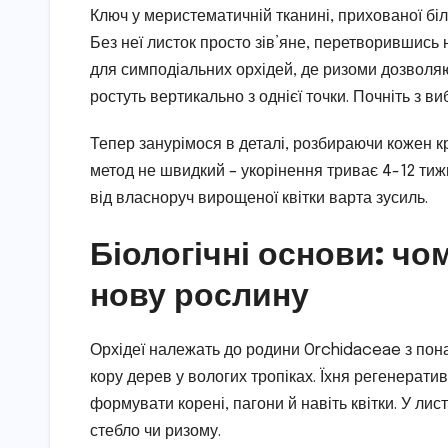
Ключ у меристематичній тканині, прихованої біля
Без неї листок просто зів’яне, перетворившись
для симподіальних орхідей, де ризоми дозволя
ростуть вертикально з однієї точки. Почніть з в
Тепер занурімося в деталі, розбираючи кожен кр
метод не швидкий – укорінення триває 4-12 тижні
від власноруч вирощеної квітки варта зусиль.
Біологічні основи: чо
нову рослину
Орхідеї належать до родини Orchidaceae з понад
кору дерев у вологих тропіках. Їхня регенератив
формувати корені, пагони й навіть квітки. У лис
стебло чи ризому.