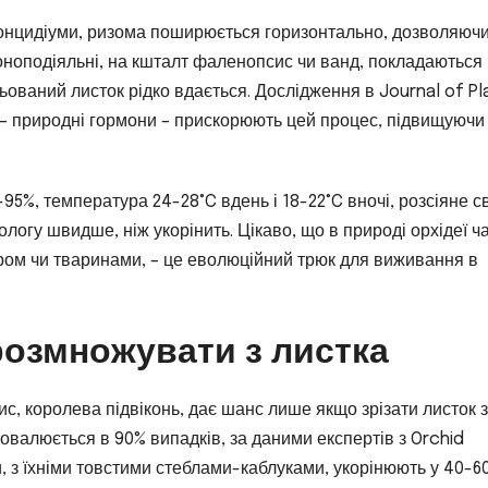
 онцидіуми, ризома поширюється горизонтально, дозволяюч
оноподіяльні, на кшталт фаленопсис чи ванд, покладаються
льований листок рідко вдається. Дослідження в Journal of Pl
и – природні гормони – прискорюють цей процес, підвищуючи 
-95%, температура 24-28°C вдень і 18-22°C вночі, розсіяне с
ологу швидше, ніж укорінить. Цікаво, що в природі орхідеї ч
ом чи тваринами, – це еволюційний трюк для виживання в
розмножувати з листка
с, королева підвіконь, дає шанс лише якщо зрізати листок з
овалюється в 90% випадків, за даними експертів з Orchid
и, з їхніми товстими стеблами-каблуками, укорінюють у 40-6