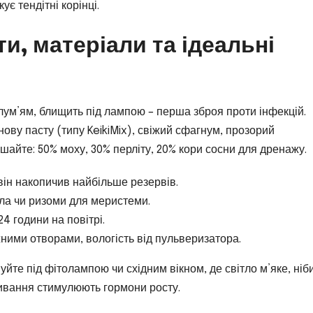
ує тендітні корінці.
ти, матеріали та ідеальні
лум’ям, блищить під лампою – перша зброя проти інфекцій.
нову пасту (типу KeikiMix), свіжий сфагнум, прозорий
шайте: 50% моху, 30% перліту, 20% кори сосни для дренажу.
 він накопичив найбільше резервів.
бла чи ризоми для меристеми.
24 години на повітрі.
жними отворами, вологість від пульверизатора.
йте під фітолампою чи східним вікном, де світло м’яке, ніб
оливання стимулюють гормони росту.