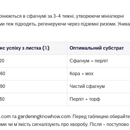
вкорінюються в сфагнумі за 3-4 тижні, утворюючи мініатюрні
и теж підходять, регенеруючи через підземні ризоми. Уник
с успіху з листка (%)
Оптимальний субстрат
20
Сфагнум + перліт
-60
Кора + мох
-90
Чистий сфагнум
50
Перліт + торф
e.com та gardeningknowhow.com. Перед таблицею обирайте
ями чи м’якість сигналізують про хворобу. Після – поступово