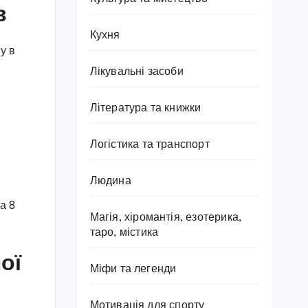
в
Кухня
у в
Лікувальні засоби
Література та книжки
Логістика та транспорт
Людина
а 8
Магія, хіромантія, езотерика,
таро, містика
ої
Міфи та легенди
Мотивація для спорту