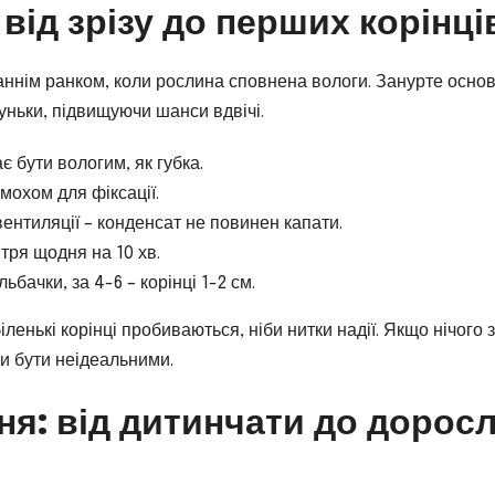
 від зрізу до перших корінці
аннім ранком, коли рослина сповнена вологи. Занурте основ
руньки, підвищуючи шанси вдвічі.
 бути вологим, як губка.
 мохом для фіксації.
ентиляції – конденсат не повинен капати.
ітря щодня на 10 хв.
ьбачки, за 4-6 – корінці 1-2 см.
енькі корінці пробиваються, ніби нитки надії. Якщо нічого з
ли бути неідеальними.
ня: від дитинчати до доросл