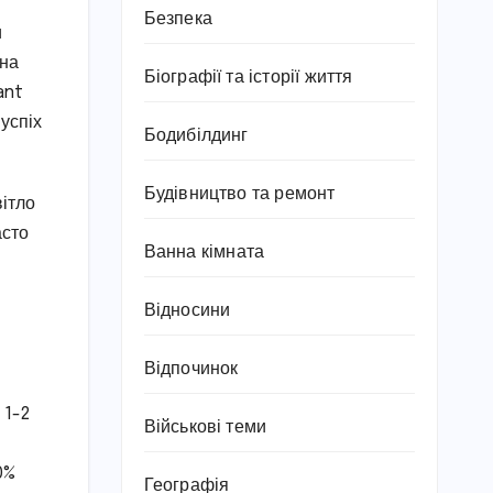
Безпека
и
 на
Біографії та історії життя
ant
успіх
Бодибілдинг
Будівництво та ремонт
вітло
асто
Ванна кімната
Відносини
Відпочинок
 1-2
Військові теми
0%
Географія