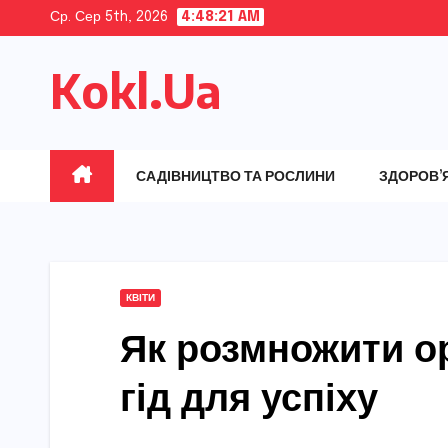
Skip
Ср. Сер 5th, 2026
4:48:22 AM
to
Kokl.Ua
content
САДІВНИЦТВО ТА РОСЛИНИ
ЗДОРОВ’
КВІТИ
Як розмножити ор
гід для успіху