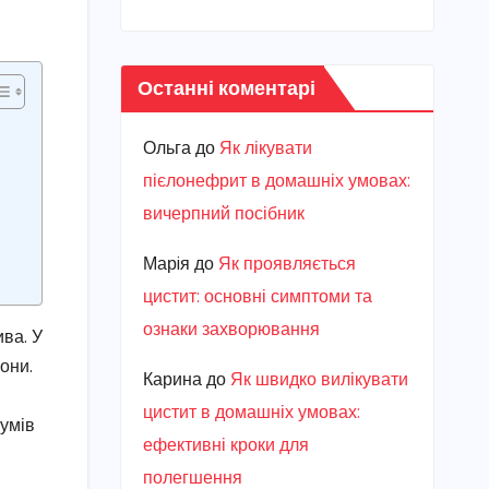
Останні коментарі
Ольга
до
Як лікувати
пієлонефрит в домашніх умовах:
вичерпний посібник
Марiя
до
Як проявляється
цистит: основні симптоми та
ознаки захворювання
ива. У
они.
Карина
до
Як швидко вилікувати
я
цистит в домашніх умовах:
іумів
ефективні кроки для
полегшення