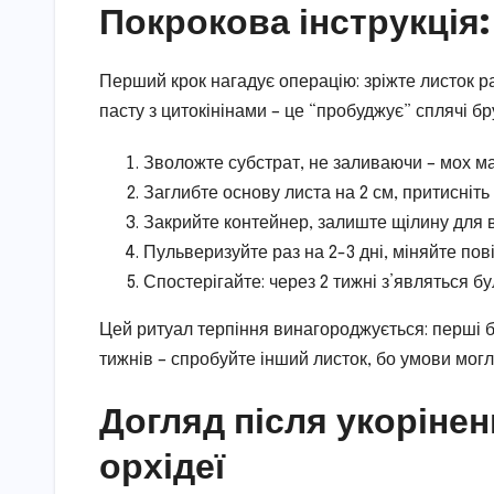
Покрокова інструкція:
Перший крок нагадує операцію: зріжте листок р
пасту з цитокінінами – це “пробуджує” сплячі б
Зволожте субстрат, не заливаючи – мох має
Заглибте основу листа на 2 см, притисніть
Закрийте контейнер, залиште щілину для в
Пульверизуйте раз на 2-3 дні, міняйте пов
Спостерігайте: через 2 тижні з’являться бул
Цей ритуал терпіння винагороджується: перші біл
тижнів – спробуйте інший листок, бо умови мог
Догляд після укорінен
орхідеї