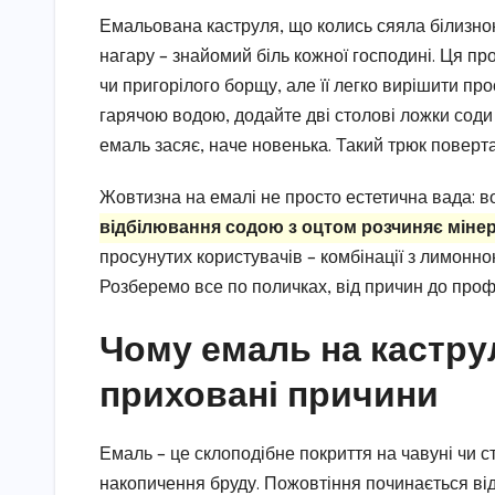
Емальована каструля, що колись сяяла білизною
нагару – знайомий біль кожної господині. Ця пр
чи пригорілого борщу, але її легко вирішити пр
гарячою водою, додайте дві столові ложки соди 
емаль засяє, наче новенька. Такий трюк повертає 
Жовтизна на емалі не просто естетична вада: во
відбілювання содою з оцтом розчиняє мінер
просунутих користувачів – комбінації з лимонно
Розберемо все по поличках, від причин до проф
Чому емаль на каструл
приховані причини
Емаль – це склоподібне покриття на чавуні чи ст
накопичення бруду. Пожовтіння починається ві