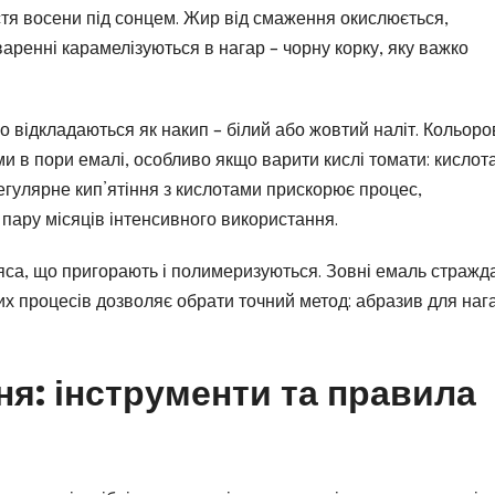
истя восени під сонцем. Жир від смаження окислюється,
варенні карамелізуються в нагар – чорну корку, яку важко
 відкладаються як накип – білий або жовтий наліт. Кольоро
ми в пори емалі, особливо якщо варити кислі томати: кислот
регулярне кип’ятіння з кислотами прискорює процес,
пару місяців інтенсивного використання.
’яса, що пригорають і полимеризуються. Зовні емаль стражда
 цих процесів дозволяє обрати точний метод: абразив для наг
ня: інструменти та правила