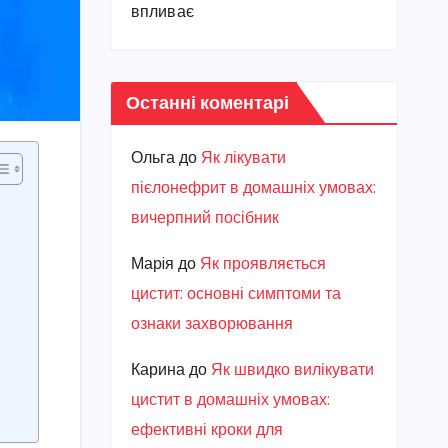
впливає
Останні коментарі
Ольга
до
Як лікувати
пієлонефрит в домашніх умовах:
вичерпний посібник
Марiя
до
Як проявляється
цистит: основні симптоми та
ознаки захворювання
Карина
до
Як швидко вилікувати
цистит в домашніх умовах:
ефективні кроки для