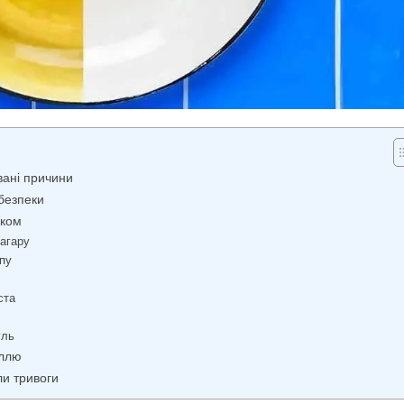
вані причини
безпеки
оком
нагару
ипу
ста
уль
аллю
ли тривоги