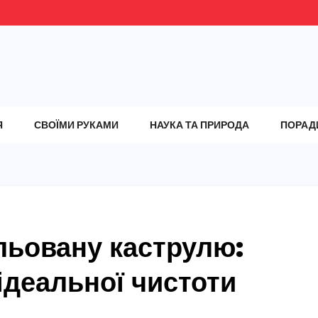
Я
СВОЇМИ РУКАМИ
НАУКА ТА ПРИРОДА
ПОРАД
льовану каструлю:
ідеальної чистоти