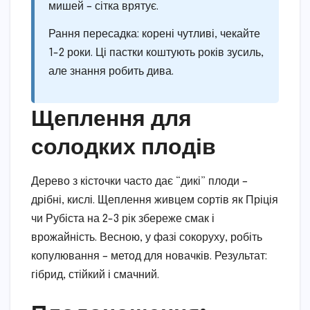
мишей – сітка врятує.
Рання пересадка: корені чутливі, чекайте
1-2 роки. Ці пастки коштують років зусиль,
але знання робить дива.
Щеплення для
солодких плодів
Дерево з кісточки часто дає “дикі” плоди –
дрібні, кислі. Щеплення живцем сортів як Пріція
чи Рубіста на 2-3 рік збереже смак і
врожайність. Весною, у фазі сокоруху, робіть
копулювання – метод для новачків. Результат:
гібрид, стійкий і смачний.