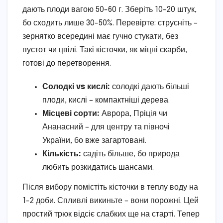
дають плоди вагою 50-60 г. Зберіть 10-20 штук,
бо сходить лише 30-50%. Перевірте: струсніть –
зернятко всередині має гучно стукати, без
пустот чи цвілі. Такі кісточки, як міцні скарби,
готові до перетворення.
Солодкі vs кислі:
солодкі дають більші
плоди, кислі – компактніші дерева.
Місцеві сорти:
Аврора, Пріція чи
Ананасний – для центру та півночі
України, бо вже загартовані.
Кількість:
садіть більше, бо природа
любить розкидатись шансами.
Після вибору помістіть кісточки в теплу воду на
1-2 доби. Спливлі викиньте – вони порожні. Цей
простий трюк відсіє слабких ще на старті. Тепер