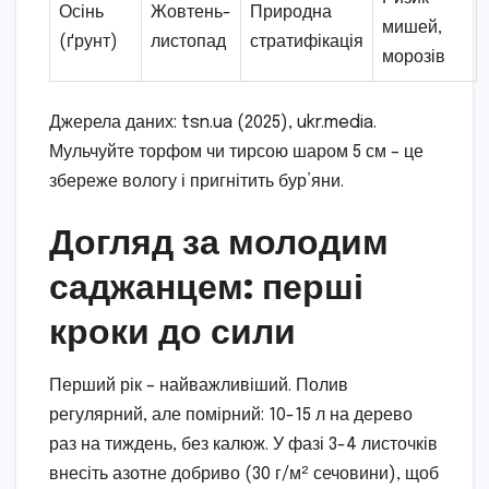
Осінь
Жовтень-
Природна
мишей,
(ґрунт)
листопад
стратифікація
морозів
Джерела даних: tsn.ua (2025), ukr.media.
Мульчуйте торфом чи тирсою шаром 5 см – це
збереже вологу і пригнітить бур’яни.
Догляд за молодим
саджанцем: перші
кроки до сили
Перший рік – найважливіший. Полив
регулярний, але помірний: 10-15 л на дерево
раз на тиждень, без калюж. У фазі 3-4 листочків
внесіть азотне добриво (30 г/м² сечовини), щоб