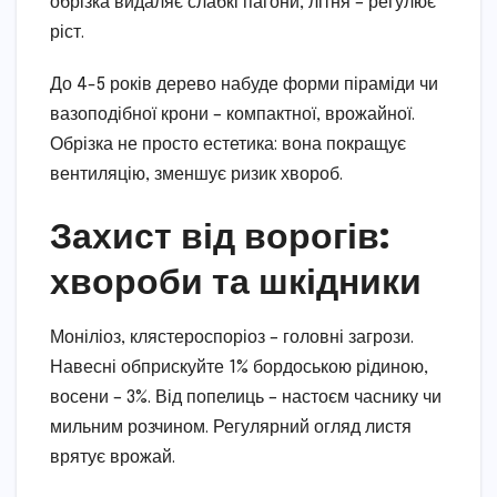
обрізка видаляє слабкі пагони, літня – регулює
ріст.
До 4-5 років дерево набуде форми піраміди чи
вазоподібної крони – компактної, врожайної.
Обрізка не просто естетика: вона покращує
вентиляцію, зменшує ризик хвороб.
Захист від ворогів:
хвороби та шкідники
Моніліоз, клястероспоріоз – головні загрози.
Навесні обприскуйте 1% бордоською рідиною,
восени – 3%. Від попелиць – настоєм часнику чи
мильним розчином. Регулярний огляд листя
врятує врожай.