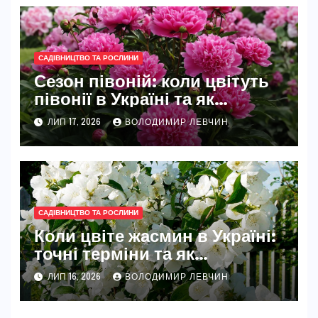
САДІВНИЦТВО ТА РОСЛИНИ
Сезон півоній: коли цвітуть
півонії в Україні та як
розкрити їхню повну красу
ЛИП 17, 2026
ВОЛОДИМИР ЛЕВЧИН
САДІВНИЦТВО ТА РОСЛИНИ
Коли цвіте жасмин в Україні:
точні терміни та як
забезпечити рясне цвітіння
ЛИП 16, 2026
ВОЛОДИМИР ЛЕВЧИН