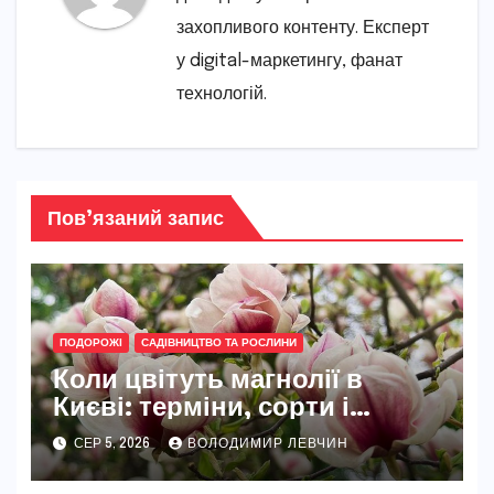
захопливого контенту. Експерт
у digital-маркетингу, фанат
технологій.
Пов’язаний запис
ПОДОРОЖІ
САДІВНИЦТВО ТА РОСЛИНИ
Коли цвітуть магнолії в
Києві: терміни, сорти і
найкращі місця
СЕР 5, 2026
ВОЛОДИМИР ЛЕВЧИН