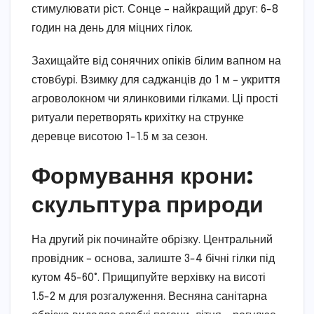
стимулювати ріст. Сонце – найкращий друг: 6-8
годин на день для міцних гілок.
Захищайте від сонячних опіків білим вапном на
стовбурі. Взимку для саджанців до 1 м – укриття
агроволокном чи ялинковими гілками. Ці прості
ритуали перетворять крихітку на струнке
деревце висотою 1-1.5 м за сезон.
Формування крони:
скульптура природи
На другий рік починайте обрізку. Центральний
провідник – основа, залиште 3-4 бічні гілки під
кутом 45-60°. Прищипуйте верхівку на висоті
1.5-2 м для розгалуження. Весняна санітарна