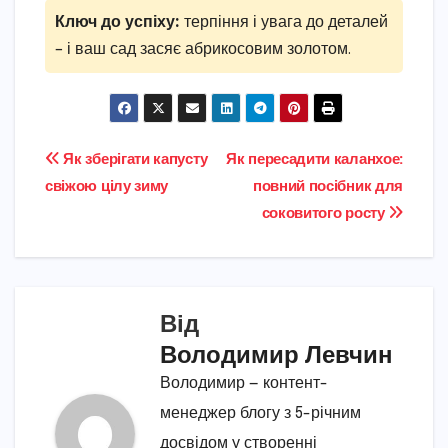
Ключ до успіху:
терпіння і увага до деталей
– і ваш сад засяє абрикосовим золотом.
Навігація
Як зберігати капусту
Як пересадити каланхое:
свіжою цілу зиму
повний посібник для
записів
соковитого росту
Від
Володимир Левчин
Володимир — контент-
менеджер блогу з 5-річним
досвідом у створенні