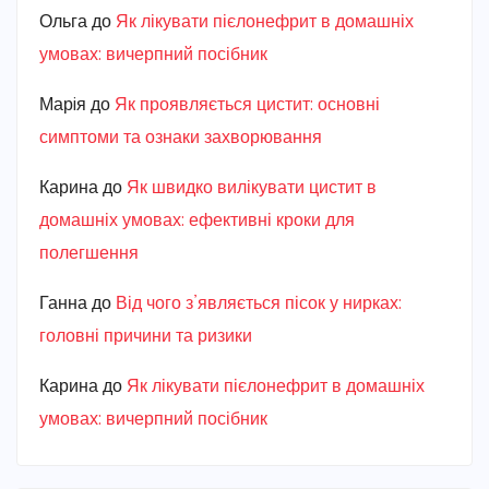
Ольга
до
Як лікувати пієлонефрит в домашніх
умовах: вичерпний посібник
Марiя
до
Як проявляється цистит: основні
симптоми та ознаки захворювання
Карина
до
Як швидко вилікувати цистит в
домашніх умовах: ефективні кроки для
полегшення
Ганна
до
Від чого з’являється пісок у нирках:
головні причини та ризики
Карина
до
Як лікувати пієлонефрит в домашніх
умовах: вичерпний посібник