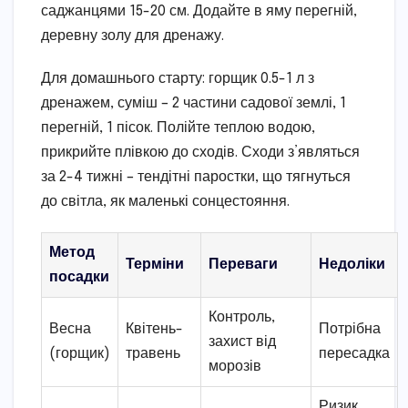
саджанцями 15-20 см. Додайте в яму перегній,
деревну золу для дренажу.
Для домашнього старту: горщик 0.5-1 л з
дренажем, суміш – 2 частини садової землі, 1
перегній, 1 пісок. Полійте теплою водою,
прикрийте плівкою до сходів. Сходи з’являться
за 2-4 тижні – тендітні паростки, що тягнуться
до світла, як маленькі сонцестояння.
Метод
Терміни
Переваги
Недоліки
посадки
Контроль,
Весна
Квітень-
Потрібна
захист від
(горщик)
травень
пересадка
морозів
Ризик