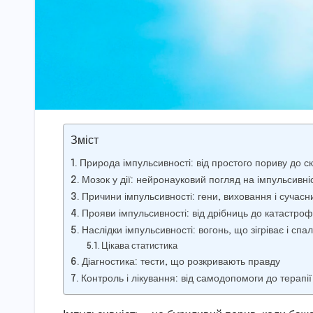
Зміст
Природа імпульсивності: від простого пориву до с
Мозок у дії: нейронауковий погляд на імпульсивні
Причини імпульсивності: гени, виховання і сучасни
Прояви імпульсивності: від дрібниць до катастроф
Наслідки імпульсивності: вогонь, що зігріває і спа
Цікава статистика
Діагностика: тести, що розкривають правду
Контроль і лікування: від самодопомоги до терапії