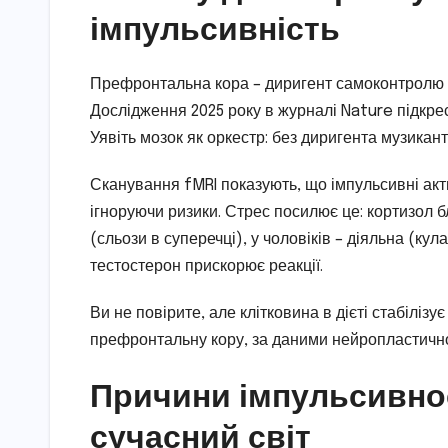
імпульсивність
Префронтальна кора – диригент самоконтролю – 
Дослідження 2025 року в журналі Nature підкре
Уявіть мозок як оркестр: без диригента музикан
Сканування fMRI показують, що імпульсивні ак
ігноруючи ризики. Стрес посилює це: кортизол б
(сльози в суперечці), у чоловіків – діяльна (ку
тестостерон прискорює реакції.
Ви не повірите, але клітковина в дієті стабілі
префронтальну кору, за даними нейропластично
Причини імпульсивност
сучасний світ