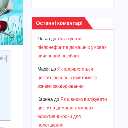
Останні коментарі
Ольга
до
Як лікувати
пієлонефрит в домашніх умовах:
вичерпний посібник
Марiя
до
Як проявляється
цистит: основні симптоми та
ознаки захворювання
Карина
до
Як швидко вилікувати
цистит в домашніх умовах:
ефективні кроки для
полегшення