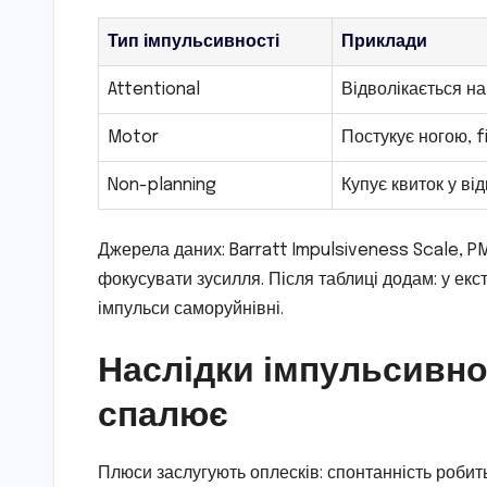
Тип імпульсивності
Приклади
Attentional
Відволікається н
Motor
Постукує ногою, f
Non-planning
Купує квиток у ві
Джерела даних: Barratt Impulsiveness Scale, PM
фокусувати зусилля. Після таблиці додам: у ек
імпульси саморуйнівні.
Наслідки імпульсивност
спалює
Плюси заслугують оплесків: спонтанність робит