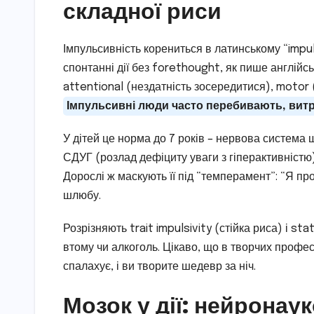
складної риси
Імпульсивність корениться в латинському “impul
спонтанні дії без forethought, як пише англійсь
attentional (нездатність зосередитися), motor
Імпульсивні люди часто перебивають, витр
У дітей це норма до 7 років – нервова система 
СДУГ (розлад дефіциту уваги з гіперактивністю
Дорослі ж маскують її під “темперамент”: “Я п
шлюбу.
Розрізняють trait impulsivity (стійка риса) і st
втому чи алкоголь. Цікаво, що в творчих професі
спалахує, і ви творите шедевр за ніч.
Мозок у дії: нейронау