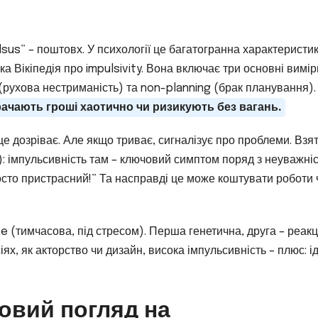
sus” – поштовх. У психології це багатогранна характеристик
ка Вікіпедія про impulsivity. Вона включає три основні вимір
 (рухова нестриманість) та non-planning (брак планування).
ачають гроші хаотично чи ризикують без вагань.
ще дозріває. Але якщо триває, сигналізує про проблеми. Взя
): імпульсивність там – ключовий симптом поряд з неуважніс
росто пристрасний!” Та насправді це може коштувати роботи 
ate (тимчасова, під стресом). Перша генетична, друга – реакц
ях, як акторство чи дизайн, висока імпульсивність – плюс: і
ковий погляд на