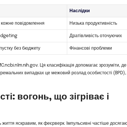
Наслідки
а кожне повідомлення
Низька продуктивність
idgeting
Дратівливість оточуючих
дпустку без бюджету
Фінансові проблеми
C.ncbi.nlm.nih.gov. Ця класифікація допомагає зрозуміти, де
стремальних випадках це межовий розлад особистості (BPD),
і: вогонь, що зігріває і
ь життя яскравим, як феєрверк. Імпульсивні частіше досяга