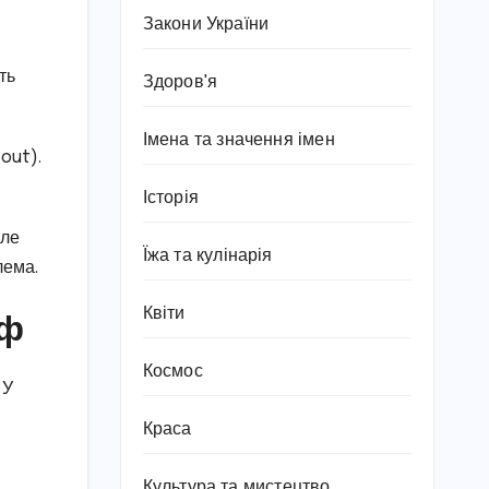
Закони України
ть
Здоров'я
Імена та значення імен
out).
Історія
але
Їжа та кулінарія
лема.
Квіти
оф
Космос
 У
Краса
Культура та мистецтво