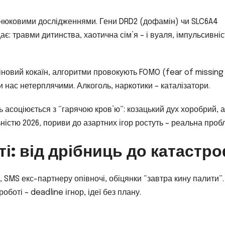
изнюковими дослідженнями. Гени DRD2 (дофамін) чи SLC6A4
: травми дитинства, хаотична сім’я – і вуаля, імпульсивніс
новий кокаїн, алгоритми провокують FOMO (fear of missing 
чи нас нетерплячими. Алкоголь, наркотики – каталізатори.
ть асоціюється з “гарячою кров’ю”: козацький дух хоробрий, 
ністю 2026, пориви до азартних ігор ростуть – реальна проб
і: від дрібниць до катастр
 SMS екс-партнеру опівночі, обіцянки “завтра кину палити”.
оботі – deadline ігнор, ідеї без плану.