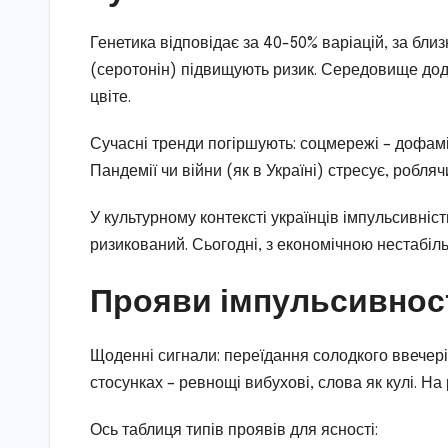
Генетика відповідає за 40-50% варіацій, за бл
(серотонін) підвищують ризик. Середовище додає
цвіте.
Сучасні тренди погіршують: соцмережі – дофамі
Пандемії чи війни (як в Україні) стресує, робля
У культурному контексті українців імпульсивніс
ризикований. Сьогодні, з економічною нестабіль
Прояви імпульсивност
Щоденні сигнали: переїдання солодкого ввечері,
стосунках – ревнощі вибухові, слова як кулі. На р
Ось таблиця типів проявів для ясності: