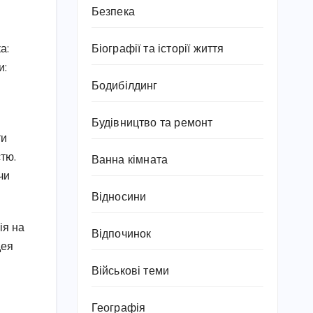
Безпека
Біографії та історії життя
а:
и:
Бодибілдинг
Будівництво та ремонт
ти
тю.
Ванна кімната
чи
Відносини
ія на
Відпочинок
дея
Військові теми
Географія