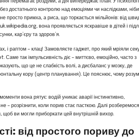
ння перемагає роздуми, а дія випереджає план. У психології
 без достатнього контролю над емоціями чи наслідками, ніби
не просто примха, а риса, що торкається мільйонів: від шви
uk.wikipedia.org, вона проявляється яскравіше в дітей і підлі
унки, кар’єру та здоров’я.
ах, і раптом – клац! Замовляєте гаджет, про який мріяли сек
t. Саме так імпульсивність діє – миттєво, емоційно, часто з
азують, що це не слабкість волі, а дисбаланс у мозку, де
ронтальну кору (центр планування). Це пояснює, чому розум
моменти вона рятує: водій уникає аварії інстинктивно,
вне – розрізнити, коли порив стає пасткою. Далі розберемос
, щоб ви могли приборкати цей внутрішній вихор.
ті: від простого пориву до