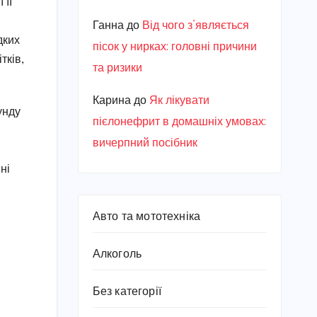
 її
Ганна
до
Від чого з’являється
дких
пісок у нирках: головні причини
тків,
та ризики
Карина
до
Як лікувати
унду
пієлонефрит в домашніх умовах:
вичерпний посібник
ні
Авто та мототехніка
я
Алкоголь
Без категорії