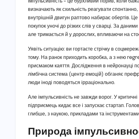
Імпульсивність – це бурхливий порив, коли бажа
визначають як схильність реагувати спонтанно,
внутрішній двигун раптово набирає обертів. Це 
покупок уночі до різких слів у сварці. За даними 
але тримається й у дорослих, впливаючи на стос
Уявіть ситуацію: ви гортаєте стрічку в соцмереж
тому. На ранок приходить коробка, а з нею regre
присмаком каяття. Дослідження в нейронауці пок
лімбічна система (центр емоцій) обганяє преф
люди іноді поводяться ірраціонально.
Але імпульсивність не завжди ворог. У критичні 
підприємець кидає все і запускає стартап. Голо
глибше, з наукою, прикладами та інструментами
Природа імпульсивнос