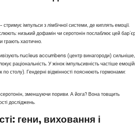
стримує імпульси з лімбічної системи, де киплять емоції.
слюють: низький дофамін чи серотонін послаблює цей бар’єр
ти грають хаотично.
тивізують nucleus accumbens (центр винагороди) сильніше,
локує раціональність. У жінок імпульсивність частіше емоці
лак по столу). Гендерні відмінності пояснюють гормонами:
зує серотонін, зменшуючи пориви. А йога? Вона товщить
сті досліджень.
і: гени, виховання і