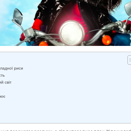
кладної риси
сть
й світ
лює