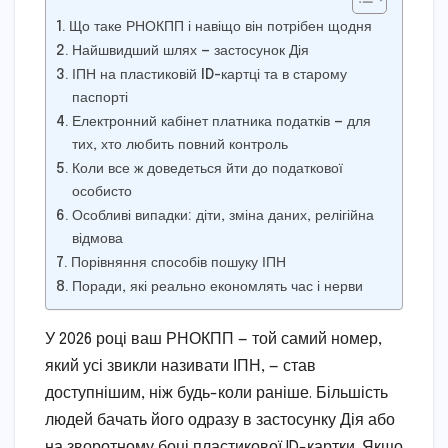
Що таке РНОКПП і навіщо він потрібен щодня
Найшвидший шлях — застосунок Дія
ІПН на пластиковій ID-картці та в старому
паспорті
Електронний кабінет платника податків — для
тих, хто любить повний контроль
Коли все ж доведеться йти до податкової
особисто
Особливі випадки: діти, зміна даних, релігійна
відмова
Порівняння способів пошуку ІПН
Поради, які реально економлять час і нерви
У 2026 році ваш РНОКПП — той самий номер,
який усі звикли називати ІПН, — став
доступнішим, ніж будь-коли раніше. Більшість
людей бачать його одразу в застосунку Дія або
на зворотному боці пластикової ID-картки. Якщо