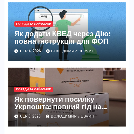
ПОРАДИ ТА ЛАЙФХАКИ
Як додати КВЕД через Дію:
повна інструкція для ФОП
СЕР 4, 2026
ВОЛОДИМИР ЛЕВЧИН
ПОРАДИ ТА ЛАЙФХАКИ
Як повернути посилку
Укрпошта: повний гід на
2026 рік
СЕР 3, 2026
ВОЛОДИМИР ЛЕВЧИН