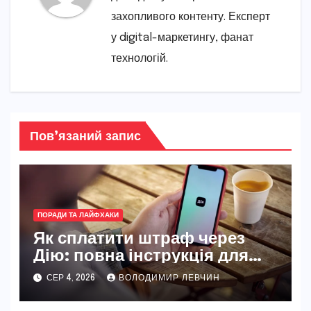
захопливого контенту. Експерт
у digital-маркетингу, фанат
технологій.
Пов’язаний запис
ПОРАДИ ТА ЛАЙФХАКИ
Як сплатити штраф через
Дію: повна інструкція для
новачків і досвідчених
СЕР 4, 2026
ВОЛОДИМИР ЛЕВЧИН