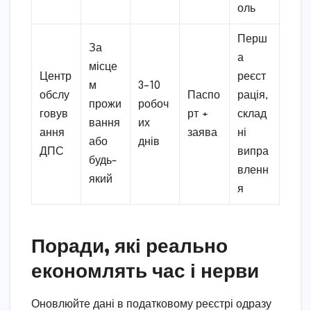
оль
Перш
За
а
місце
Центр
реєст
м
3–10
обслу
Паспо
рація,
прожи
робоч
говув
рт +
склад
вання
их
ання
заява
ні
або
днів
ДПС
випра
будь-
вленн
який
я
Поради, які реально
економлять час і нерви
Оновлюйте дані в податковому реєстрі одразу