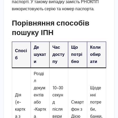
паспорті. У такому випадку замість РНОКПП
використовують серію та номер паспорта.
Порівняння способів
пошуку ІПН
Де
Час
Що
Коли
Спосі
шукат
досту
потрі
обир
б
и
пу
бно
ати
Розді
л
докум
10–30
Щоде
Дія
ентів
секун
нні
(е-
або
д
Смарт
потре
картк
«Картк
після
фон з
би,
а з
а
вери
Дією
банки,