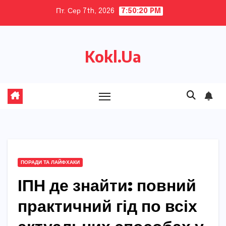
Skip
Пт. Сер 7th, 2026
7:50:22 PM
to
content
Kokl.Ua
ПОРАДИ ТА ЛАЙФХАКИ
ІПН де знайти: повний
практичний гід по всіх