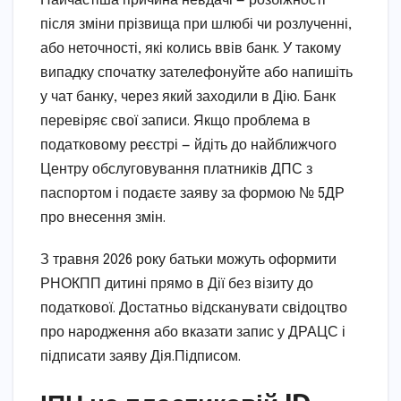
Найчастіша причина невдачі — розбіжності
після зміни прізвища при шлюбі чи розлученні,
або неточності, які колись ввів банк. У такому
випадку спочатку зателефонуйте або напишіть
у чат банку, через який заходили в Дію. Банк
перевіряє свої записи. Якщо проблема в
податковому реєстрі — йдіть до найближчого
Центру обслуговування платників ДПС з
паспортом і подаєте заяву за формою № 5ДР
про внесення змін.
З травня 2026 року батьки можуть оформити
РНОКПП дитині прямо в Дії без візиту до
податкової. Достатньо відсканувати свідоцтво
про народження або вказати запис у ДРАЦС і
підписати заяву Дія.Підписом.