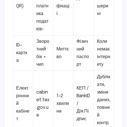
QR)
платн
фікаці
шери
ика
ї
нг
подат
ків»
Зворо
Фізич
Коли
ID-
тний
Миттє
ний
немає
картк
бік +
во
паспо
інтерн
а
чип
рт
ету
Дублік
ати,
Елект
КЕП /
cabin
зміни
ронни
1–2
BankID
et.tax
даних,
й
хвили
/
.gov.u
повни
кабіне
ни
Дія.Пі
a
й
т
дпис
контр