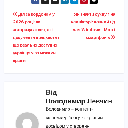
Навігація
Дія за кордоном у
Як знайти букву ґ на
2026 році: як
клавіатурі: повний гід
записів
авторизуватися, які
для Windows, Mac і
документи працюють і
смартфонів
що реально доступно
українцям за межами
країни
Від
Володимир Левчин
Володимир — контент-
менеджер блогу з 5-річним
досвідом у створенні