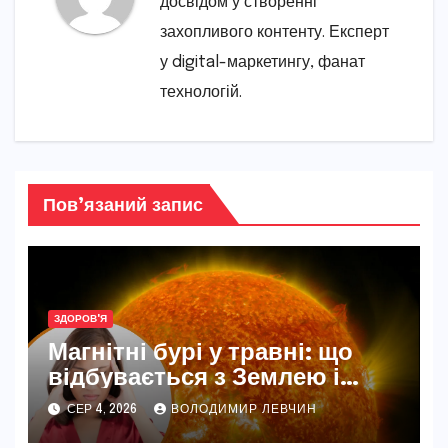
досвідом у створенні
захопливого контенту. Експерт
у digital-маркетингу, фанат
технологій.
Пов’язаний запис
ЗДОРОВ'Я
Магнітні бурі у травні: що
відбувається з Землею і
нашим самопочуттям
СЕР 4, 2026
ВОЛОДИМИР ЛЕВЧИН