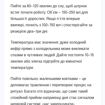
Пийте за 60–120 хвилин до сну, щоб шлунок
встиг почати роботу. Об’єм — 150–250 мл для
більшості дорослих. Якщо п’єте вперше
ввечері, почніть з 100–150 мл і спостерігайте за
реакцією два-три дні.
Температура має значення: дуже холодний
кефір прямо з холодильника може викликати
спазми в чутливих людей. Дайте постояти 10–15
хвилин або злегка підігрійте до кімнатної
температури.
Пийте повільно, маленькими ковтками — це
допомагає травленню і перетворює процес на
ритуал. Багато хто відзначає, що саме такий
спокійний прийом наприкінці дня стає сигналом
нервовій системі: «час завершувати».