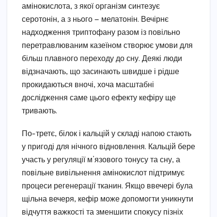
амінокислота, з якої організм синтезує
серотонін, а з нього — мелатонін. Вечірнє
надходження триптофану разом із повільно
перетравлюваним казеїном створює умови для
більш плавного переходу до сну. Деякі люди
відзначають, що засинають швидше і рідше
прокидаються вночі, хоча масштабні
дослідження саме цього ефекту кефіру ще
тривають.
По-третє, білок і кальцій у складі напою стають
у пригоді для нічного відновлення. Кальцій бере
участь у регуляції м’язового тонусу та сну, а
повільне вивільнення амінокислот підтримує
процеси регенерації тканин. Якщо ввечері була
щільна вечеря, кефір може допомогти уникнути
відчуття важкості та зменшити спокусу пізніх