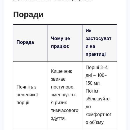
Поради
Як
Чому це
застосуват
Порада
працює
и на
практиці
Перші 3–4
Кишечник
дні — 100–
звикає
150 мл.
Почніть з
поступово,
Потім
невеликої
зменшуєтьс
збільшуйте
порції
я ризик
до
тимчасового
комфортног
здуття.
о об’єму.