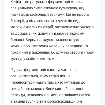
Кефір — це результат ферментації молока
спеціальною симбіотичною культурою, яку
називають кефірними зернами. Це не просто
бактерії, а ціла спільнота з десятків видів
молочнокислих бактерій, оцтовокислих бактерій
та дріжджів, які живуть у взаємовигідному
балансі. Зерна нагадують маленькі цвітні
качани або шматочки желе — їх передають із
покоління в покоління, бо штучно створити таку
культуру майже неможливо.
Під час ферментації лактоза частково
розщеплюється, тому кефір легше
переноситься навіть тими, хто чутливий до
звичайного молока. Виникають біоактивні
пептиди, невелика кількість органічних кислот,
вітаміни групи B та екзополісахариди, які