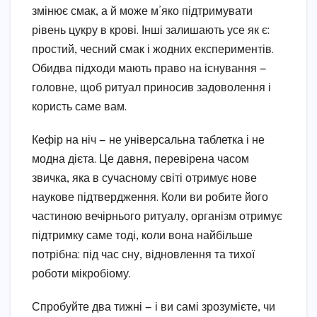
змінює смак, а й може м’яко підтримувати
рівень цукру в крові. Інші залишають усе як є:
простий, чесний смак і жодних експериментів.
Обидва підходи мають право на існування —
головне, щоб ритуал приносив задоволення і
користь саме вам.
Кефір на ніч — не універсальна таблетка і не
модна дієта. Це давня, перевірена часом
звичка, яка в сучасному світі отримує нове
наукове підтвердження. Коли ви робите його
частиною вечірнього ритуалу, організм отримує
підтримку саме тоді, коли вона найбільше
потрібна: під час сну, відновлення та тихої
роботи мікробіому.
Спробуйте два тижні — і ви самі зрозумієте, чи