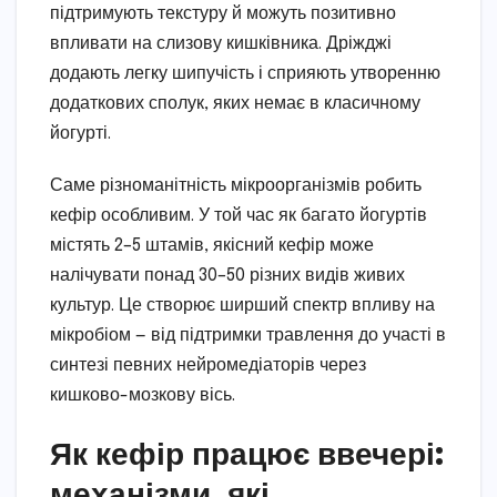
підтримують текстуру й можуть позитивно
впливати на слизову кишківника. Дріжджі
додають легку шипучість і сприяють утворенню
додаткових сполук, яких немає в класичному
йогурті.
Саме різноманітність мікроорганізмів робить
кефір особливим. У той час як багато йогуртів
містять 2–5 штамів, якісний кефір може
налічувати понад 30–50 різних видів живих
культур. Це створює ширший спектр впливу на
мікробіом — від підтримки травлення до участі в
синтезі певних нейромедіаторів через
кишково-мозкову вісь.
Як кефір працює ввечері:
механізми, які