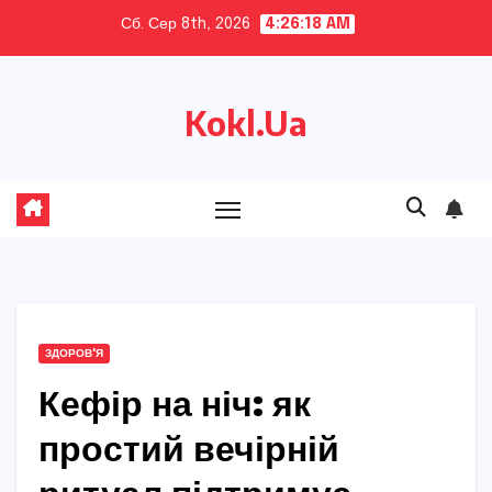
Skip
Сб. Сер 8th, 2026
4:26:19 AM
to
content
Kokl.Ua
ЗДОРОВ'Я
Кефір на ніч: як
простий вечірній