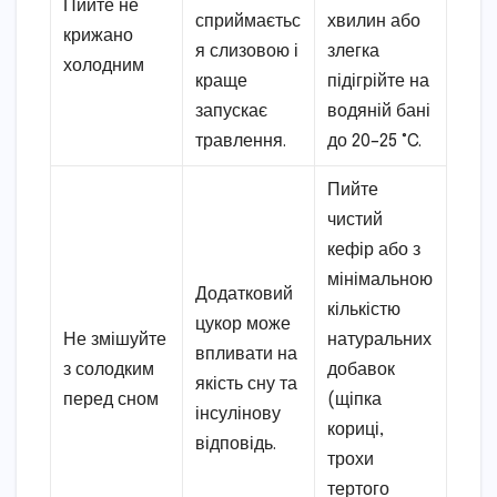
Пийте не
сприймаєтьс
хвилин або
крижано
я слизовою і
злегка
холодним
краще
підігрійте на
запускає
водяній бані
травлення.
до 20–25 °C.
Пийте
чистий
кефір або з
мінімальною
Додатковий
кількістю
цукор може
Не змішуйте
натуральних
впливати на
з солодким
добавок
якість сну та
перед сном
(щіпка
інсулінову
кориці,
відповідь.
трохи
тертого