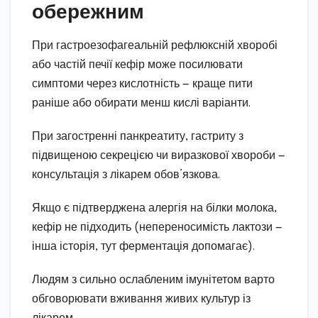
обережним
При гастроезофагеальній рефлюксній хворобі
або частій печії кефір може посилювати
симптоми через кислотність — краще пити
раніше або обирати менш кислі варіанти.
При загостренні панкреатиту, гастриту з
підвищеною секрецією чи виразкової хвороби —
консультація з лікарем обов’язкова.
Якщо є підтверджена алергія на білки молока,
кефір не підходить (непереносимість лактози —
інша історія, тут ферментація допомагає).
Людям з сильно ослабленим імунітетом варто
обговорювати вживання живих культур із