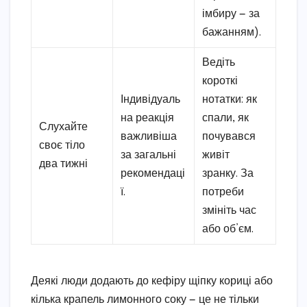
імбиру — за
бажанням).
Ведіть
короткі
Індивідуаль
нотатки: як
на реакція
спали, як
Слухайте
важливіша
почувався
своє тіло
за загальні
живіт
два тижні
рекомендаці
зранку. За
ї.
потреби
змініть час
або об’єм.
Деякі люди додають до кефіру щіпку кориці або
кілька крапель лимонного соку — це не тільки