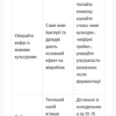
Читайте
етикетку:
шукайте
Саме живі
слова «живі
бактерії та
культури»,
Обирайте
дріжджі
«кефірні
кефір із
дають
грибки»,
живими
основний
уникайте
культурами
ефект на
ультрапасте
мікробіом.
ризованих
після
ферментації
.
Тепліший
Дістаньте зі
напій
холодильник
м’якше
а за 10–15