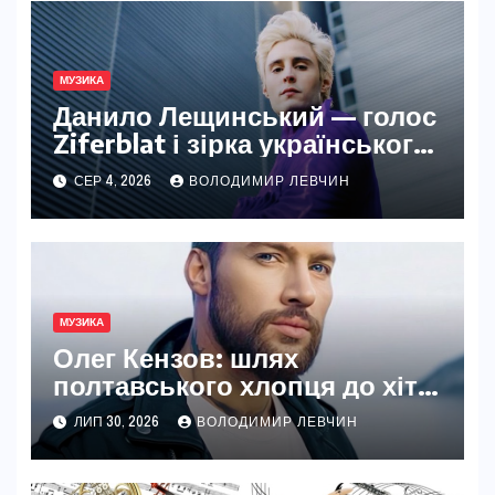
МУЗИКА
Данило Лещинський — голос
Ziferblat і зірка українського
арт-року
СЕР 4, 2026
ВОЛОДИМИР ЛЕВЧИН
МУЗИКА
Олег Кензов: шлях
полтавського хлопця до хітів
і нового життя
ЛИП 30, 2026
ВОЛОДИМИР ЛЕВЧИН