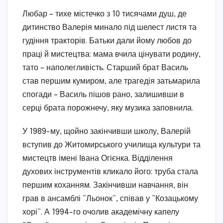
Любар – тихе містечко з 10 тисячами душ, де
дитинство Валерія минало під шелест листя та
гудіння тракторів. Батьки дали йому любов до
праці й мистецтва: мама вчила цінувати родину,
тато – наполегливість. Старший брат Василь
став першим кумиром, але трагедія затьмарила
спогади – Василь пішов рано, залишивши в
серці брата порожнечу, яку музика заповнила.
У 1989-му, щойно закінчивши школу, Валерій
вступив до Житомирського училища культури та
мистецтв імені Івана Огієнка. Відділення
духових інструментів кликало його: труба стала
першим коханням. Закінчивши навчання, він
грав в ансамблі “Льонок”, співав у “Козацькому
хорі”. А 1994-го очолив академічну капелу