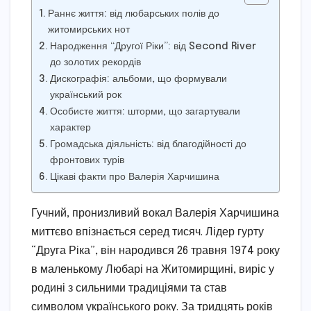
Раннє життя: від любарських полів до
житомирських нот
Народження “Другої Ріки”: від Second River
до золотих рекордів
Дискографія: альбоми, що формували
український рок
Особисте життя: шторми, що загартували
характер
Громадська діяльність: від благодійності до
фронтових турів
Цікаві факти про Валерія Харчишина
Гучний, пронизливий вокал Валерія Харчишина
миттєво впізнається серед тисяч. Лідер гурту
“Друга Ріка”, він народився 26 травня 1974 року
в маленькому Любарі на Житомирщині, виріс у
родині з сильними традиціями та став
символом українського року. За тридцять років