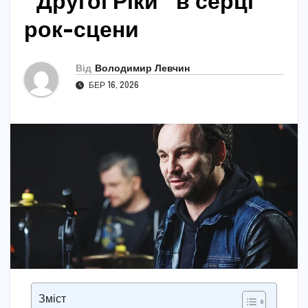
“Другої Ріки” в серці
рок-сцени
Від
Володимир Левчин
БЕР 16, 2026
Зміст