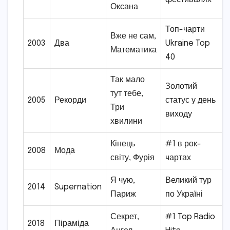
Оксана
Топ-чарти
Вже не сам,
2003
Два
Ukraine Top
Математика
40
Так мало
Золотий
тут тебе,
2005
Рекорди
статус у день
Три
виходу
хвилини
Кінець
#1 в рок-
2008
Мода
світу, Фурія
чартах
Я чую,
Великий тур
2014
Supernation
Париж
по Україні
Секрет,
#1 Top Radio
2018
Піраміда