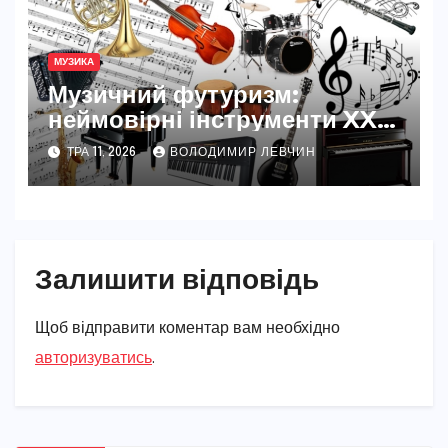
МУЗИКА
Музичний футуризм:
неймовірні інструменти XXI
століття
ТРА 11, 2026
ВОЛОДИМИР ЛЕВЧИН
Залишити відповідь
Щоб відправити коментар вам необхідно
авторизуватись
.