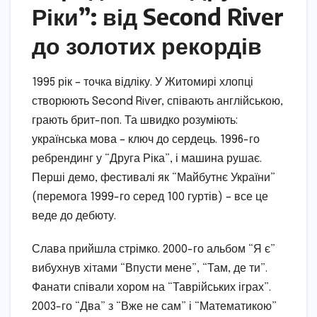
Ріки”: від Second River
до золотих рекордів
1995 рік – точка відліку. У Житомирі хлопці
створюють Second River, співають англійською,
грають брит-поп. Та швидко розуміють:
українська мова – ключ до сердець. 1996-го
ребрендинг у “Друга Ріка”, і машина рушає.
Перші демо, фестивалі як “Майбутнє України”
(перемога 1999-го серед 100 гуртів) – все це
веде до дебюту.
Слава прийшла стрімко. 2000-го альбом “Я є”
вибухнув хітами “Впусти мене”, “Там, де ти”.
Фанати співали хором на “Таврійських іграх”.
2003-го “Два” з “Вже не сам” і “Математикою”