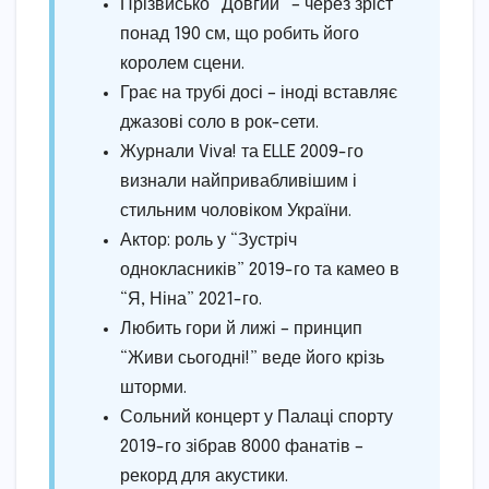
Прізвисько “Довгий” – через зріст
понад 190 см, що робить його
королем сцени.
Грає на трубі досі – іноді вставляє
джазові соло в рок-сети.
Журнали Viva! та ELLE 2009-го
визнали найпривабливішим і
стильним чоловіком України.
Актор: роль у “Зустріч
однокласників” 2019-го та камео в
“Я, Ніна” 2021-го.
Любить гори й лижі – принцип
“Живи сьогодні!” веде його крізь
шторми.
Сольний концерт у Палаці спорту
2019-го зібрав 8000 фанатів –
рекорд для акустики.