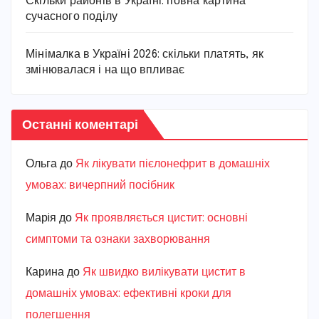
Скільки районів в Україні: повна картина
сучасного поділу
Мінімалка в Україні 2026: скільки платять, як
змінювалася і на що впливає
Останні коментарі
Ольга
до
Як лікувати пієлонефрит в домашніх
умовах: вичерпний посібник
Марiя
до
Як проявляється цистит: основні
симптоми та ознаки захворювання
Карина
до
Як швидко вилікувати цистит в
домашніх умовах: ефективні кроки для
полегшення