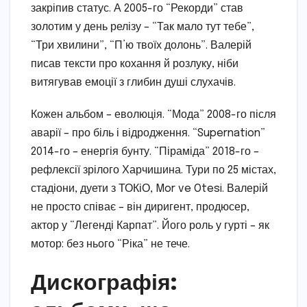
закріпив статус. А 2005-го “Рекорди” став
золотим у день релізу – “Так мало тут тебе”,
“Три хвилини”, “П’ю твоїх долонь”. Валерій
писав тексти про кохання й розлуку, ніби
витягував емоції з глибин душі слухачів.
Кожен альбом – еволюція. “Мода” 2008-го після
аварії – про біль і відродження. “Supernation”
2014-го – енергія бунту. “Піраміда” 2018-го –
рефлексії зрілого Харчишина. Тури по 25 містах,
стадіони, дуети з ТОКіО, Mor ve Otesi. Валерій
не просто співає – він диригент, продюсер,
актор у “Легенді Карпат”. Його роль у гурті – як
мотор: без нього “Ріка” не тече.
Дискографія: