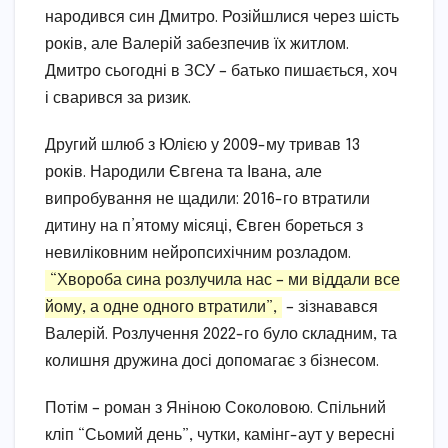
народився син Дмитро. Розійшлися через шість
років, але Валерій забезпечив їх житлом.
Дмитро сьогодні в ЗСУ – батько пишається, хоч
і сварився за ризик.
Другий шлюб з Юлією у 2009-му тривав 13
років. Народили Євгена та Івана, але
випробування не щадили: 2016-го втратили
дитину на п’ятому місяці, Євген бореться з
невиліковним нейропсихічним розладом.
“Хвороба сина розлучила нас – ми віддали все
йому, а одне одного втратили”,
– зізнавався
Валерій. Розлучення 2022-го було складним, та
колишня дружина досі допомагає з бізнесом.
Потім – роман з Яніною Соколовою. Спільний
кліп “Сьомий день”, чутки, камінг-аут у вересні