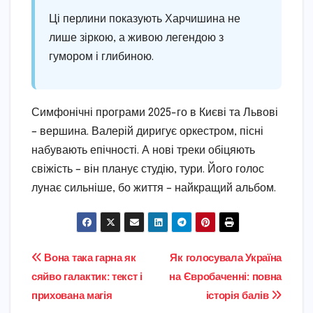
Ці перлини показують Харчишина не
лише зіркою, а живою легендою з
гумором і глибиною.
Симфонічні програми 2025-го в Києві та Львові
– вершина. Валерій диригує оркестром, пісні
набувають епічності. А нові треки обіцяють
свіжість – він планує студію, тури. Його голос
лунає сильніше, бо життя – найкращий альбом.
Навігація
Вона така гарна як
Як голосувала Україна
сяйво галактик: текст і
на Євробаченні: повна
записів
прихована магія
історія балів