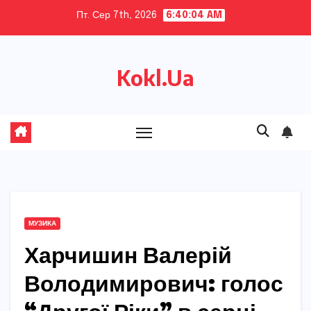
Skip
Пт. Сер 7th, 2026
6:40:05 AM
to
content
Kokl.Ua
МУЗИКА
Харчишин Валерій
Володимирович: голос