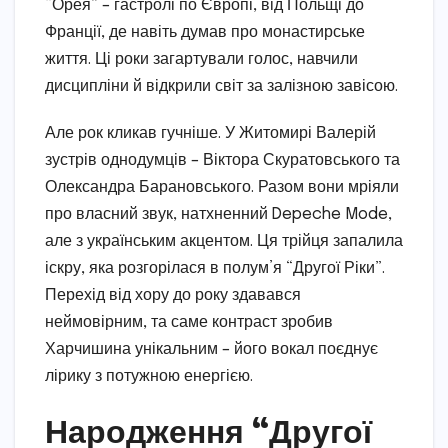
“Орея” – гастролі по Європі, від Польщі до
Франції, де навіть думав про монастирське
життя. Ці роки загартували голос, навчили
дисципліни й відкрили світ за залізною завісою.
Але рок кликав гучніше. У Житомирі Валерій
зустрів однодумців – Віктора Скуратовського та
Олександра Барановського. Разом вони мріяли
про власний звук, натхненний Depeche Mode,
але з українським акцентом. Ця трійця запалила
іскру, яка розгорілася в полум’я “Другої Ріки”.
Перехід від хору до року здавався
неймовірним, та саме контраст зробив
Харчишина унікальним – його вокал поєднує
лірику з потужною енергією.
Народження “Другої