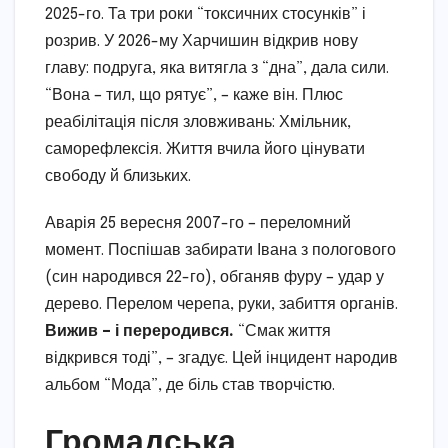
2025-го. Та три роки “токсичних стосунків” і
розрив. У 2026-му Харчишин відкрив нову
главу: подруга, яка витягла з “дна”, дала сили.
“Вона – тил, що рятує”, – каже він. Плюс
реабілітація після зловживань: Хмільник,
саморефлексія. Життя вчила його цінувати
свободу й близьких.
Аварія 25 вересня 2007-го – переломний
момент. Поспішав забирати Івана з пологового
(син народився 22-го), обганяв фуру – удар у
дерево. Перелом черепа, руки, забиття органів.
Вижив – і переродився.
“Смак життя
відкрився тоді”, – згадує. Цей інцидент народив
альбом “Мода”, де біль став творчістю.
Громадська