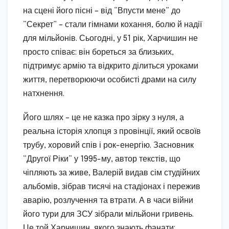
на сцені його пісні – від “Впусти мене” до
“Секрет” – стали гімнами кохання, болю й надії
для мільйонів. Сьогодні, у 51 рік, Харчишин не
просто співає: він бореться за близьких,
підтримує армію та відкрито ділиться уроками
життя, перетворюючи особисті драми на силу
натхнення.
Його шлях – це не казка про зірку з нуля, а
реальна історія хлопця з провінції, який освоїв
трубу, хоровий спів і рок-енергію. Засновник
“Другої Ріки” у 1995-му, автор текстів, що
чіпляють за живе, Валерій видав сім студійних
альбомів, зібрав тисячі на стадіонах і пережив
аварію, розлучення та втрати. А в часи війни
його тури для ЗСУ зібрали мільйони гривень.
Це той Харчишин, якого знають фанати: