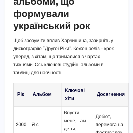
альбоми, що
формували
український рок
Щоб зрозуміти вплив Харчишина, зазирніть у
дискографію “Другої Ріки”. Кожен реліз – крок
уперед, з хітам, що трималися в чартах
тижнями. Ось ключові студійні альбоми в
таблиці для наочності.
Ключові
Рік
Альбом
Досягнення
хіти
Впусти
Дебют,
мене, Там
2000
Я є
перемога на
де ти,
фестивалях