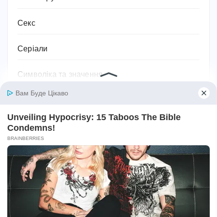
Секс
Серіали
Символіка та значення
Сім'я
Соки
Соціальний захист та соціальна підтримка
Спорт
Спортивне харчування