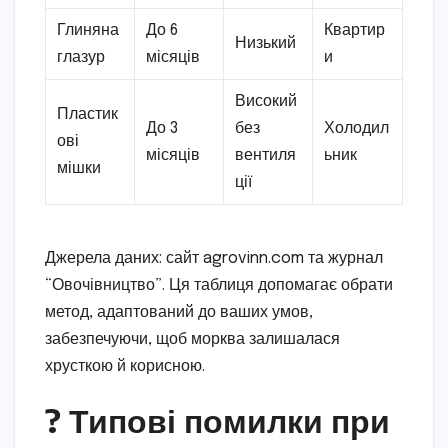
Глиняна
До 6
Квартир
Низький
глазур
місяців
и
Високий
Пластик
До 3
без
Холодил
ові
місяців
вентиля
ьник
мішки
ції
Джерела даних: сайт agrovinn.com та журнал
“Овочівництво”. Ця таблиця допомагає обрати
метод, адаптований до ваших умов,
забезпечуючи, щоб морква залишалася
хрусткою й корисною.
? Типові помилки при