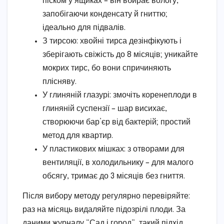
піском у ящиках – він вбирає вологу,
запобігаючи конденсату й гниттю;
ідеально для підвалів.
З тирсою: хвойні тирса дезінфікують і
зберігають свіжість до 8 місяців; уникайте
мокрих тирс, бо вони спричиняють
плісняву.
У глиняній глазурі: змочіть коренеплоди в
глиняній суспензії – шар висихає,
створюючи бар’єр від бактерій; простий
метод для квартир.
У пластикових мішках: з отворами для
вентиляції, в холодильнику – для малого
обсягу, тримає до 3 місяців без гниття.
Після вибору методу регулярно перевіряйте:
раз на місяць видаляйте підозрілі плоди. За
даними журналу “Сад і город”, такий підхід