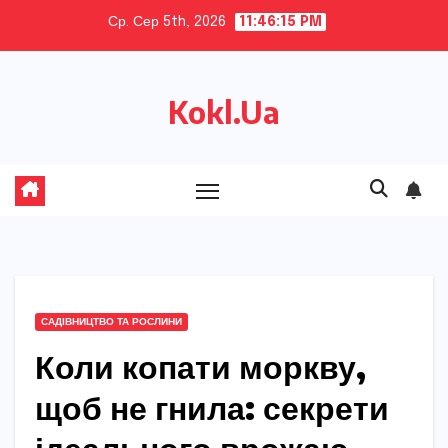
Skip
Ср. Сер 5th, 2026
11:46:16 PM
to
content
Kokl.Ua
САДІВНИЦТВО ТА РОСЛИНИ
Коли копати моркву,
щоб не гнила: секрети