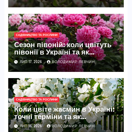
САДІВНИЦТВО ТА РОСЛИНИ
Сезон півоній: коли цвітуть
півонії в Україні та як
розкрити їхню повну красу
ЛИП 17, 2026
ВОЛОДИМИР ЛЕВЧИН
САДІВНИЦТВО ТА РОСЛИНИ
Коли цвіте жасмин в Україні:
точні терміни та як
забезпечити рясне цвітіння
ЛИП 16, 2026
ВОЛОДИМИР ЛЕВЧИН