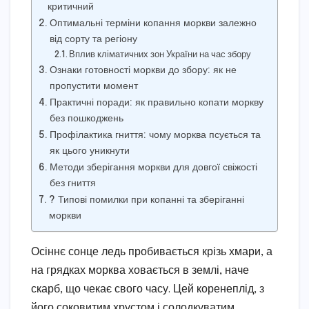
критичний
Оптимальні терміни копання моркви залежно
від сорту та регіону
Вплив кліматичних зон України на час збору
Ознаки готовності моркви до збору: як не
пропустити момент
Практичні поради: як правильно копати моркву
без пошкоджень
Профілактика гниття: чому морква псується та
як цього уникнути
Методи зберігання моркви для довгої свіжості
без гниття
? Типові помилки при копанні та зберіганні
моркви
Осіннє сонце ледь пробивається крізь хмари, а
на грядках морква ховається в землі, наче
скарб, що чекає свого часу. Цей коренеплід, з
його соковитим хрустом і солодкуватим