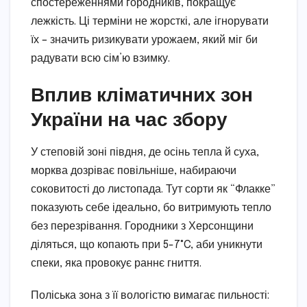
спостереженнями городників, покращує
лежкість. Ці терміни не жорсткі, але ігнорувати
їх – значить ризикувати урожаем, який міг би
радувати всю сім’ю взимку.
Вплив кліматичних зон
України на час збору
У степовій зоні півдня, де осінь тепла й суха,
морква дозріває повільніше, набираючи
соковитості до листопада. Тут сорти як “Флакке”
показують себе ідеально, бо витримують тепло
без перезрівання. Городники з Херсонщини
діляться, що копають при 5-7°C, аби уникнути
спеки, яка провокує раннє гниття.
Поліська зона з її вологістю вимагає пильності: