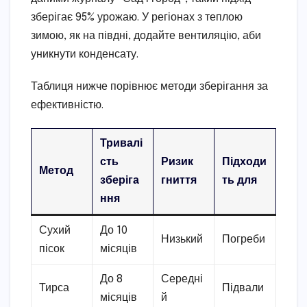
зберігає 95% урожаю. У регіонах з теплою
зимою, як на півдні, додайте вентиляцію, аби
уникнути конденсату.
Таблиця нижче порівнює методи зберігання за
ефективністю.
Тривалі
сть
Ризик
Підходи
Метод
зберіга
гниття
ть для
ння
Сухий
До 10
Низький
Погреби
пісок
місяців
До 8
Середні
Тирса
Підвали
місяців
й