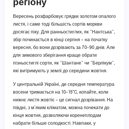
регіону
Вересень розфарбовує грядки золотом опалого
листя, і саме тоді більшість сортів моркви
досягає піку. Для ранньостиглих, як “Нантська”,
збір починається в кінці серпня – на початку
вересня, бо вони дозрівають за 70-90 днів. Але
для зимового зберігання краще обрати
пізньостиглі сорти, як “Шантане” чи “Берлікум”,
які витримують у землі до середини жовтня.
У центральній Україні, де середня температура
восени тримається на 10-15°C, копайте, коли
нижнє листя жовтіє – це сигнал дозрівання. На
півдні, з м’яким кліматом, можна почекати до
кінця жовтня, дозволяючи коренеплодам
набрати більше солодкості. Навпаки, у