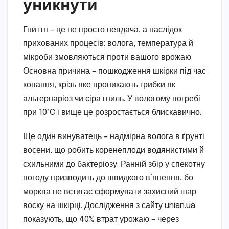
уникнути
Гниття – це не просто невдача, а наслідок
прихованих процесів: волога, температура й
мікроби змовляються проти вашого врожаю.
Основна причина – пошкодження шкірки під час
копання, крізь яке проникають грибки як
альтернаріоз чи сіра гниль. У вологому погребі
при 10°C і вище це розростається блискавично.
Ще один винуватець – надмірна волога в ґрунті
восени, що робить коренеплоди водянистими й
схильними до бактеріозу. Ранній збір у спекотну
погоду призводить до швидкого в’янення, бо
морква не встигає сформувати захисний шар
воску на шкірці. Дослідження з сайту unian.ua
показують, що 40% втрат урожаю – через