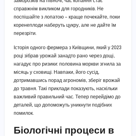
заморозків на півночі, час копання стає
справжнім викликом для городників. Не
поспішайте з лопатою – краще почекайте, поки
коренеплоди наберуть цукру, але не дайте їм
перезріти.
Історія одного фермера з Київщини, який у 2023
році зібрав урожай занадто рано через дощі,
нагадує про ризики: половина моркви згнила за
місяць у сховищі. Навпаки, його сусід,
дотримавшись порад агрономів, зберіг врожай
до травня. Такі приклади показують, наскільки
важливий правильний час. Тепер перейдімо до
деталей, що допоможуть уникнути подібних
помилок.
Біологічні процеси в