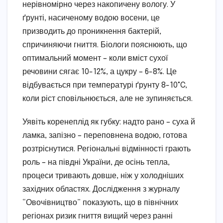
нерівномірно через накопичену вологу. У
ґрунті, насиченому водою восени, це
призводить до проникнення бактерій,
спричиняючи гниття. Біологи пояснюють, що
оптимальний момент – коли вміст сухої
речовини сягає 10-12%, а цукру – 6-8%. Це
відбувається при температурі ґрунту 8-10°C,
коли ріст сповільнюється, але не зупиняється.
Уявіть коренеплід як губку: надто рано – суха й
ламка, запізно – переповнена водою, готова
розтріснутися. Регіональні відмінності грають
роль – на півдні України, де осінь тепла,
процеси тривають довше, ніж у холодніших
західних областях. Дослідження з журналу
“Овочівництво” показують, що в північних
регіонах ризик гниття вищий через ранні