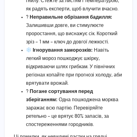
гнилу. Стежте за листям і температурою,
як радять експерти, щоб влучити вчасно.
?
Неправильне обрізання бадилля:
Залишивши довге, ви стимулюєте
проростання, що виснажує сік. Короткий
зріз – 1 мм – ключ до довгої лежкості.
Ігнорування заморозків:
Навіть
легкий мороз пошкоджує шкірку,
відкриваючи шлях грибкам. У північних
регіонах копайте при прогнозі холоду, аби
врятувати врожай.
?
Погане сортування перед
зберіганням:
Одна пошкоджена морква
заражає всю партію. Перевіряйте
ретельно – це врятує 80% запасів, за
спостереженнями городників.
Ці помилки, як невидимі пастки на грядці,