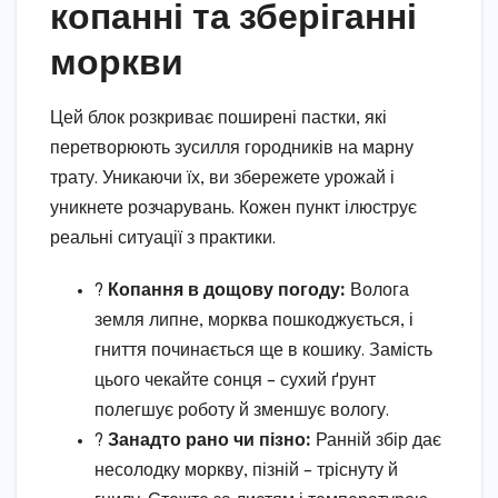
копанні та зберіганні
моркви
Цей блок розкриває поширені пастки, які
перетворюють зусилля городників на марну
трату. Уникаючи їх, ви збережете урожай і
уникнете розчарувань. Кожен пункт ілюструє
реальні ситуації з практики.
?
Копання в дощову погоду:
Волога
земля липне, морква пошкоджується, і
гниття починається ще в кошику. Замість
цього чекайте сонця – сухий ґрунт
полегшує роботу й зменшує вологу.
?
Занадто рано чи пізно:
Ранній збір дає
несолодку моркву, пізній – тріснуту й