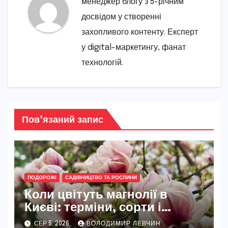
менеджер блогу з 5-річним
досвідом у створенні
захопливого контенту. Експерт
у digital-маркетингу, фанат
технологій.
Пов’язаний запис
ПОДОРОЖІ
САДІВНИЦТВО ТА РОСЛИНИ
Коли цвітуть магнолії в
Києві: терміни, сорти і
найкращі місця
СЕР 5, 2026
ВОЛОДИМИР ЛЕВЧИН