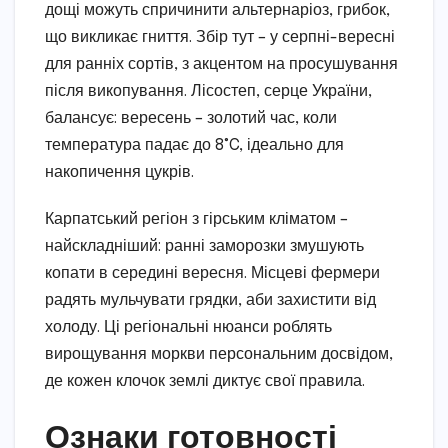
дощі можуть спричинити альтернаріоз, грибок,
що викликає гниття. Збір тут – у серпні-вересні
для ранніх сортів, з акцентом на просушування
після викопування. Лісостеп, серце України,
балансує: вересень – золотий час, коли
температура падає до 8°C, ідеально для
накопичення цукрів.
Карпатський регіон з гірським кліматом –
найскладніший: ранні заморозки змушують
копати в середині вересня. Місцеві фермери
радять мульчувати грядки, аби захистити від
холоду. Ці регіональні нюанси роблять
вирощування моркви персональним досвідом,
де кожен клочок землі диктує свої правила.
Ознаки готовності