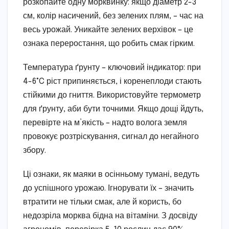
розкопайте одну морквинку: якщо діаметр 2-3
см, колір насичений, без зелених плям, – час на
весь урожай. Уникайте зелених верхівок – це
ознака переростання, що робить смак гірким.
Температура ґрунту – ключовий індикатор: при
4-6°C ріст припиняється, і коренеплоди стають
стійкими до гниття. Використовуйте термометр
для ґрунту, аби бути точними. Якщо дощі йдуть,
перевірте на м’якість – надто волога земля
провокує розтріскування, сигнал до негайного
збору.
Ці ознаки, як маяки в осінньому тумані, ведуть
до успішного урожаю. Ігнорувати їх – значить
втратити не тільки смак, але й користь, бо
недозріла морква бідна на вітаміни. З досвіду