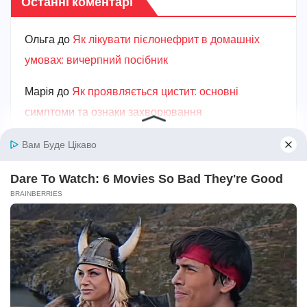
Останні коментарі
Ольга
до
Як лікувати пієлонефрит в домашніх
умовах: вичерпний посібник
Марiя
до
Як проявляється цистит: основні
симптоми та ознаки захворювання
Карина
до
Як швидко вилікувати цистит в
домашніх умовах: ефективні кроки для
полегшення
Ганна
до
Від чого з’являється пісок у нирках:
головні причини та ризики
Карина
до
Як лікувати пієлонефрит в домашніх
умовах: вичерпний посібник