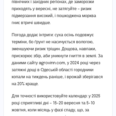
північних і західних регіонах, де заморозки
приходять у вересні, не затягуйте – ризик
підмерзання високий, і пошкоджена морква
гниє втричі швидше.
Погода додає інтриги: суха осінь подовжує
терміни, бо ґрунт не насичується вологою,
зменшуючи ризик тріщин. Дощова, навпаки,
прискорює збір, аби уникнути гниття в землі. За
даними сайту agrovinn.com, у 2024 році через
затяжні дощі в Одеській області городники
копали на тиждень раніше, і врожай зберігався
на 20% краще.
Для точності використовуйте календар: у 2025
році сприятливі дні – 15-20 вересня та 5-10
жовтня, коли місяць у фазі спаду, що, за