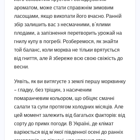
ароматом, може стати справжнім зимовим
ласощами, якщо викопати його вчасно. Ранній
збір залишить вас з несмачними, в’ялими
плодами, а запізнення перетворить урожай на
гнилу купу в погребі. Розберемося, як знайти
той баланс, коли морква не тільки врятується
від гниття, але й збереже всю свою свіжість до
весни.
Уявіть, як ви витягуєте з землі першу морквинку
– гладку, без тріщин, з насиченим
помаранчевим кольором, що обіцяє смачні
салати та супи протягом холодних місяців. Але
цей момент залежить від багатьох факторів: від
сорту до примх погоди. В Україні, де клімат
варіюється від м’якої південної осені до ранніх