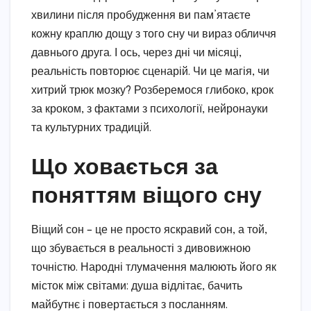
хвилини після пробудження ви пам’ятаєте
кожну краплю дощу з того сну чи вираз обличчя
давнього друга. І ось, через дні чи місяці,
реальність повторює сценарій. Чи це магія, чи
хитрий трюк мозку? Розберемося глибоко, крок
за кроком, з фактами з психології, нейронауки
та культурних традицій.
Що ховається за
поняттям віщого сну
Віщий сон – це не просто яскравий сон, а той,
що збувається в реальності з дивовижною
точністю. Народні тлумачення малюють його як
місток між світами: душа відлітає, бачить
майбутнє і повертається з посланням.