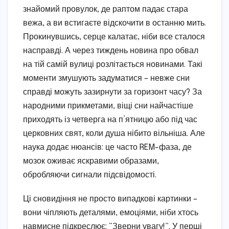
знайомий провулок, де раптом падає стара
вежа, а ви встигаєте відскочити в останню мить.
Прокинувшись, серце калатає, ніби все сталося
насправді. А через тиждень новина про обвал
на тій самій вулиці розлітається новинами. Такі
моменти змушують задуматися – невже сни
справді можуть зазирнути за горизонт часу? За
народними прикметами, віщі сни найчастіше
приходять із четверга на п’ятницю або під час
церковних свят, коли душа нібито вільніша. Але
наука додає нюансів: це часто REM-фаза, де
мозок оживає яскравими образами,
обробляючи сигнали підсвідомості.
Ці сновидіння не просто випадкові картинки –
вони чіпляють деталями, емоціями, ніби хтось
навмисне підкреслює: “Зверни увагу!”. У перші