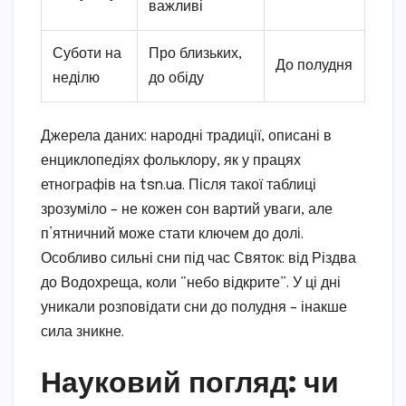
важливі
Суботи на
Про близьких,
До полудня
неділю
до обіду
Джерела даних: народні традиції, описані в
енциклопедіях фольклору, як у працях
етнографів на tsn.ua. Після такої таблиці
зрозуміло – не кожен сон вартий уваги, але
п’ятничний може стати ключем до долі.
Особливо сильні сни під час Святок: від Різдва
до Водохреща, коли “небо відкрите”. У ці дні
уникали розповідати сни до полудня – інакше
сила зникне.
Науковий погляд: чи