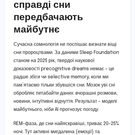
справді сни
передбачають
майбутнє
Сучасна сомнологія не поспішає визнати віщі
сни пророцтвами. За даними Sleep Foundation
станом на 2025 рік, твердої наукової
доказовості precognitive dreams немає – це
радше збіги чи selective memory, коли ми
пам’ятаємо тільки збувшіся сни. Мозок уві сні
обробляє петабайти даних: вчорашні розмови,
новини, інтуїтивні відчуття. Результат – моделі
майбутнього, ніби AI прогнозує погоду.
REM-фаза, де сни найяскравіші, триває 20-25%
ночі. Тут активні мигдалина (емоції) та