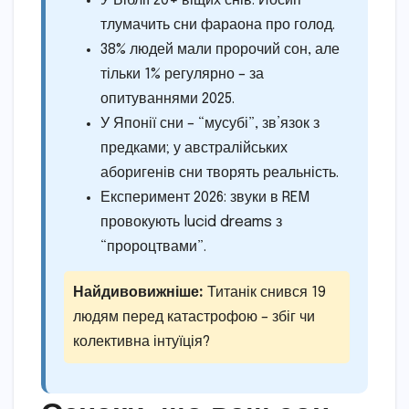
У Біблії 20+ віщих снів: Йосип
тлумачить сни фараона про голод.
38% людей мали пророчий сон, але
тільки 1% регулярно – за
опитуваннями 2025.
У Японії сни – “мусубі”, зв’язок з
предками; у австралійських
аборигенів сни творять реальність.
Експеримент 2026: звуки в REM
провокують lucid dreams з
“пророцтвами”.
Найдивовижніше:
Титанік снився 19
людям перед катастрофою – збіг чи
колективна інтуїція?