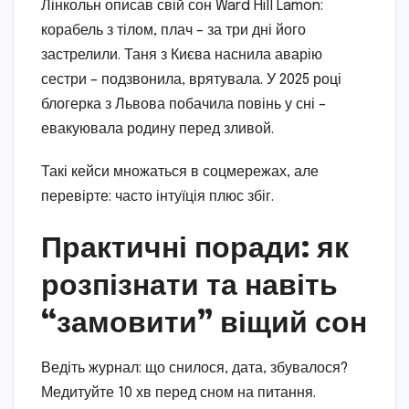
Лінкольн описав свій сон Ward Hill Lamon:
корабель з тілом, плач – за три дні його
застрелили. Таня з Києва наснила аварію
сестри – подзвонила, врятувала. У 2025 році
блогерка з Львова побачила повінь у сні –
евакуювала родину перед зливой.
Такі кейси множаться в соцмережах, але
перевірте: часто інтуїція плюс збіг.
Практичні поради: як
розпізнати та навіть
“замовити” віщий сон
Ведіть журнал: що снилося, дата, збувалося?
Медитуйте 10 хв перед сном на питання.