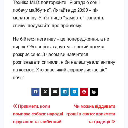
Техніка MILD: повторюйте “Я згадаю сон і
побачу майбутнє”. Лягайте до 23:00 – пік
мелатоніну. У п’ятницю “замовте”: запаліть
свічку, подумайте про проблему.
Не бійтеся негативу – це попередження, а не
вирок. Обговоріть з другом – свіжий погляд
розкриє сенс. З часом ви навчитеся
розпізнавати сигнали, ніби налаштували антену
на космос. Хто знає, який сюрприз чекає цієї
ночі?
Навігація
Прикмети, коли
Чи можна віддавати
помирає собака: народні
гроші в свято: прикмети
записів
вірування та глибинний
та традиції