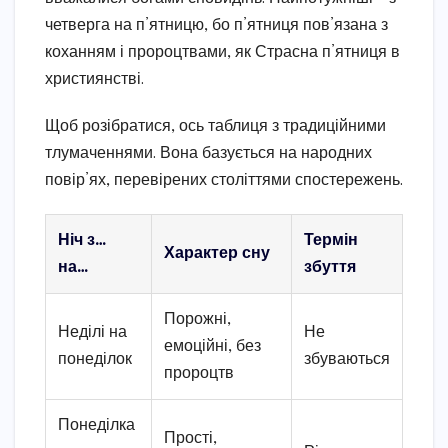
четверга на п’ятницю, бо п’ятниця пов’язана з
коханням і пророцтвами, як Страсна п’ятниця в
християнстві.
Щоб розібратися, ось таблиця з традиційними
тлумаченнями. Вона базується на народних
повір’ях, перевірених століттями спостережень.
Ніч з…
Термін
Характер сну
на…
збуття
Порожні,
Неділі на
Не
емоційні, без
понеділок
збуваються
пророцтв
Понеділка
Прості,