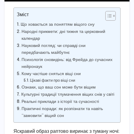
Зміст
Що ховається за поняттям віщого сну
Народні прикмети: дні тижня та церковний
календар
Науковий погляд: чи справді сни
передбачають майбутнє
Психологія сновидінь: від Фрейда до сучасних
нейронаук
Кому частіше сняться віщі сни
Цікаві факти про віщі сни
Ознаки, що ваш сон може бути віщим
Культурні традиції тлумачення віщих снів у світі
Реальні приклади з історії та сучасності
Практичні поради: як розпізнати та навіть
“замовити” віщий сон
Яскравий образ раптово виринає з туману ночі: