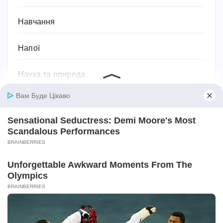
Навчання
Напої
Наука та природа
Новини
Одяг, взуття, аксесуари та мода
Освіта
Паразити
Підприємництво та бізнес