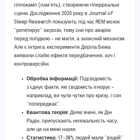
гіппокамп (пам’ять), створюючи гіперреальні
сцени. Дослідження 2025 року в Journal of
Sleep Research показують: під час REM мозок
“репетирує” загрози, тому сни про аварію
перед поїздкою – не магія, а захисний механізм.
Але є інтрига: експерименти Деріла Бема
виявили слабкі ефекти передбачення, хоч і
контроверсійні.
Обробка інформації:
Підсвідомість
з’єднує факти, які свідомість ігнорує –
наприклад, ви чули чутки про кризу, і сон
“попереджає”.
Квантова теорія:
Деякі вчені, як Дін
Радін, припускають нелокальність часу,
але це на межі науки.
Статистика:
17-38% людей мали “віщий”