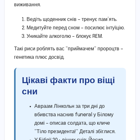
виживання.
Ведіть щоденник снів – тренує пам’ять.
Медитуйте перед сном – посилює інтуїцію.
Уникайте алкоголю – блокує REM.
Такі риси роблять вас “приймачем” пророцтв –
генетика плюс досвід.
Цікаві факти про віщі
сни
Авраам Лінкольн за три дні до
вбивства наснив funeral у Білому
домі – описав солдата, що кличе
“Тіло президента!” Деталі збіглися.