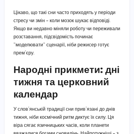
Цікаво, що такі сни часто приходять у періоди
стресу чи змін – коли мозок шукає відповіді.
Якщо ви недавно міняли роботу чи переживали
розставання, підсвідомість починає
“моделювати” сценарії, ніби режисер готує
прем’єру.
Народні прикмети: дні
тижня та церковний
календар
У слов’янській традиції сни прив’язані до днів
тижня, ніби космічний ритм диктує їх силу. Ця
віра сягає язичницьких часів, коли планети
вважалися богами сновидінь. Найпотужніші – з