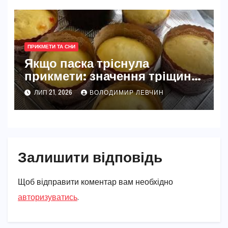
ПРИКМЕТИ ТА СНИ
Якщо паска тріснула
прикмети: значення тріщин
на великодній випічці
ЛИП 21, 2026
ВОЛОДИМИР ЛЕВЧИН
Залишити відповідь
Щоб відправити коментар вам необхідно
авторизуватись
.