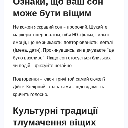
Ознаки, що ваш сон
може бути віщим
Не кожен яскравий сон – пророчий. Шукайте
маркери: гіперреалізм, ніби HD-фільм; сильні
емоції, що не зникають; повторюваність; деталі
(імена, дати). Прокинувшись, ви відчуваєте “це
було важливе”. Якщо сон стосується близьких
чи подій – фіксуйте негайно.
Повторення – ключ: тричі той самий сюжет?
Дійте. Колірний, з запахами – підсвідомість
кричить голосно.
Культурні традиції
тлумачення віщих