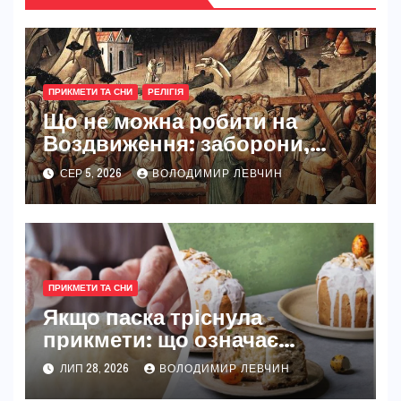
ПРИКМЕТИ ТА СНИ
РЕЛІГІЯ
Що не можна робити на
Воздвиження: заборони,
традиції та глибокий сенс
СЕР 5, 2026
ВОЛОДИМИР ЛЕВЧИН
свята
ПРИКМЕТИ ТА СНИ
Якщо паска тріснула
прикмети: що означає
тріщина на великодній
ЛИП 28, 2026
ВОЛОДИМИР ЛЕВЧИН
випічці