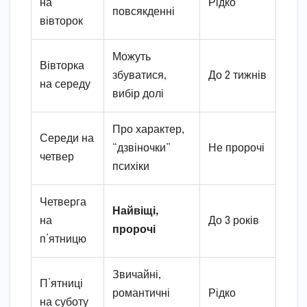
на
Рідко
повсякденні
вівторок
Можуть
Вівторка
збуватися,
До 2 тижнів
на середу
вибір долі
Про характер,
Середи на
“дзвіночки”
Не пророчі
четвер
психіки
Четверга
Найвіщі,
на
До 3 років
пророчі
п’ятницю
Звичайні,
П’ятниці
романтичні
Рідко
на суботу