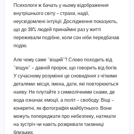
Психологи ж бачать у ньому відображення
внутрішнього світу – страхи, надії,
неусвідомлені інтуїції. Дослідження показують,
що до 38% людей принаймні раз у житті
переживали подібне, коли сон ніби передбачав
подію.
Але чому саме “віщий”? Слово походить від
“віщун” – давній пророк, що говорить від богів.
У сучасному розумінні це сновидіння з чіткими
деталями: місця, імена, дати, які повторюються
наяву. Не плутайте з символічними снами, де
вода означає емоції, а політ – свободу. Віщі –
конкретні, як фотографія майбутнього. Вони
можуть попереджати про небезпеку, натякати
на зустріч чи навіть розкривати таємниці
близьких.