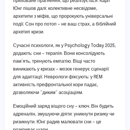
приховане прагнення, що реалізується. Карл
Юнг пішов далі: колективне несвідоме,
архетипи з міфів, що пророкують універсальні
події. Сон про потоп – не ваш страх, а біблійний
архетип кризи.
Сучасні психологи, як у Psychology Today 2025,
додають: сни – терапія. Вони консолідують
пам’ять, тренують емпатію. Віщі часто
виникають у кризах – мозок генерує сценарії
для адаптації. Неврологи фіксують: у REM
активність префронтальної кори падає,
дозволяючи “диким” асоціаціям.
Емоційний заряд віщого сну – ключ. Він будить
адреналін, змушуючи діяти: уникнути ризику чи
ризикнути. Юнг радив малювати сни – це
розкриває шари.