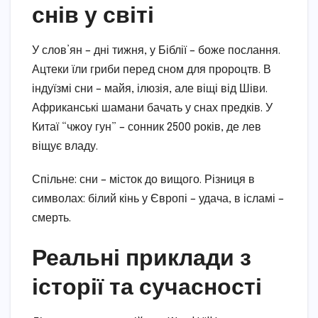
снів у світі
У слов’ян – дні тижня, у Біблії – боже послання.
Ацтеки їли гриби перед сном для пророцтв. В
індуїзмі сни – майя, ілюзія, але віщі від Шіви.
Африканські шамани бачать у снах предків. У
Китаї “чжоу гун” – сонник 2500 років, де лев
віщує владу.
Спільне: сни – місток до вищого. Різниця в
символах: білий кінь у Європі – удача, в ісламі –
смерть.
Реальні приклади з
історії та сучасності