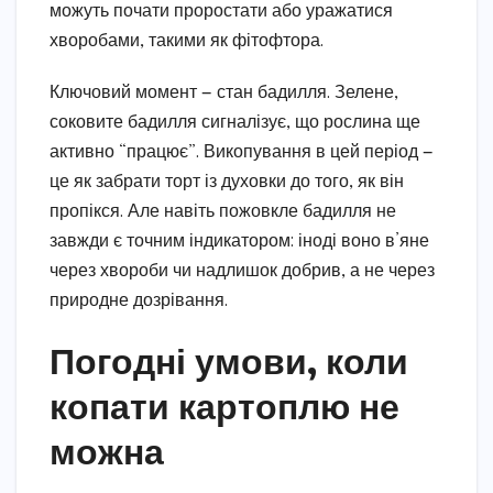
можуть почати проростати або уражатися
хворобами, такими як фітофтора.
Ключовий момент — стан бадилля. Зелене,
соковите бадилля сигналізує, що рослина ще
активно “працює”. Викопування в цей період —
це як забрати торт із духовки до того, як він
пропікся. Але навіть пожовкле бадилля не
завжди є точним індикатором: іноді воно в’яне
через хвороби чи надлишок добрив, а не через
природне дозрівання.
Погодні умови, коли
копати картоплю не
можна