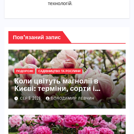
технологій.
Пов’язаний запис
ПОДОРОЖІ
САДІВНИЦТВО ТА РОСЛИНИ
Коли цвітуть магнолії в
Києві: терміни, сорти і
найкращі місця
СЕР 5, 2026
ВОЛОДИМИР ЛЕВЧИН