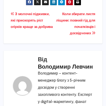
Навігація
3 молочні підживки,
Коли збирати листя
які прискорять ріст
ліщини: повний гід для
записів
огірків краще за добрива
початківців і
досвідчених
Від
Володимир Левчин
Володимир — контент-
менеджер блогу з 5-річним
досвідом у створенні
захопливого контенту. Експерт
у digital-маркетингу, фанат