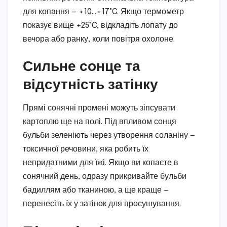
для копання — +10…+17°C. Якщо термометр
показує вище +25°C, відкладіть лопату до
вечора або ранку, коли повітря охолоне.
Сильне сонце та
відсутність затінку
Прямі сонячні промені можуть зіпсувати
картоплю ще на полі. Під впливом сонця
бульби зеленіють через утворення соланіну —
токсичної речовини, яка робить їх
непридатними для їжі. Якщо ви копаєте в
сонячний день, одразу прикривайте бульби
бадиллям або тканиною, а ще краще —
перенесіть їх у затінок для просушування.