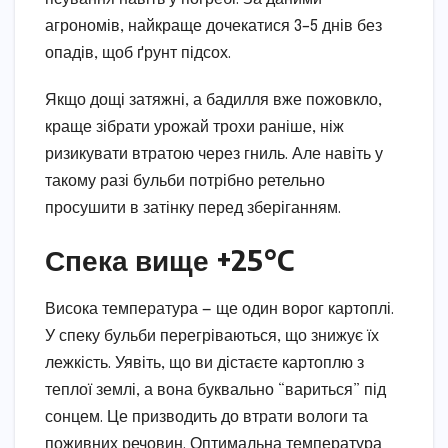
агрономів, найкраще дочекатися 3–5 днів без
опадів, щоб ґрунт підсох.
Якщо дощі затяжні, а бадилля вже пожовкло,
краще зібрати урожай трохи раніше, ніж
ризикувати втратою через гниль. Але навіть у
такому разі бульби потрібно ретельно
просушити в затінку перед зберіганням.
Спека вище +25°C
Висока температура — ще один ворог картоплі.
У спеку бульби перегріваються, що знижує їх
лежкість. Уявіть, що ви дістаєте картоплю з
теплої землі, а вона буквально “вариться” під
сонцем. Це призводить до втрати вологи та
поживних речовин. Оптимальна температура