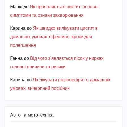
Марiя
до
Як проявляється цистит: основні
симптоми та ознаки захворювання
Карина
до
Як швидко вилікувати цистит в
домашніх умовах: ефективні кроки для
полегшення
Ганна
до
Від чого з’являється пісок у нирках:
головні причини та ризики
Карина
до
Як лікувати пієлонефрит в домашніх
умовах: вичерпний посібник
Авто та мототехніка