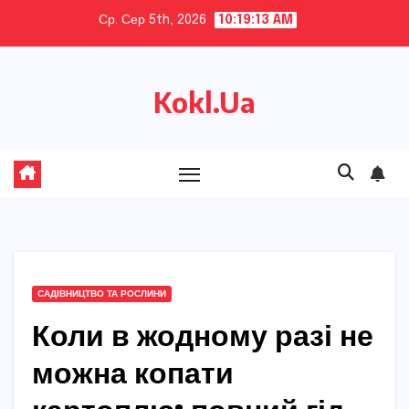
Skip
Ср. Сер 5th, 2026
10:19:14 AM
to
content
Kokl.Ua
САДІВНИЦТВО ТА РОСЛИНИ
Коли в жодному разі не
можна копати