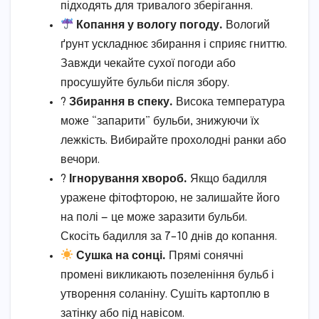
підходять для тривалого зберігання.
Копання у вологу погоду.
Вологий
ґрунт ускладнює збирання і сприяє гниттю.
Завжди чекайте сухої погоди або
просушуйте бульби після збору.
?
Збирання в спеку.
Висока температура
може “запарити” бульби, знижуючи їх
лежкість. Вибирайте прохолодні ранки або
вечори.
?
Ігнорування хвороб.
Якщо бадилля
уражене фітофторою, не залишайте його
на полі — це може заразити бульби.
Скосіть бадилля за 7–10 днів до копання.
Сушка на сонці.
Прямі сонячні
промені викликають позеленіння бульб і
утворення соланіну. Сушіть картоплю в
затінку або під навісом.