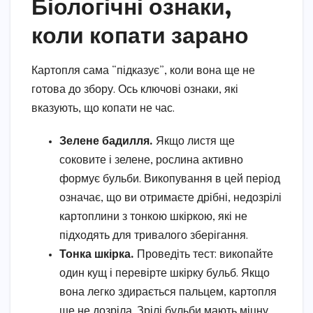
Біологічні ознаки,
коли копати зарано
Картопля сама “підказує”, коли вона ще не
готова до збору. Ось ключові ознаки, які
вказують, що копати не час.
Зелене бадилля.
Якщо листя ще
соковите і зелене, рослина активно
формує бульби. Викопування в цей період
означає, що ви отримаєте дрібні, недозрілі
картоплини з тонкою шкіркою, які не
підходять для тривалого зберігання.
Тонка шкірка.
Проведіть тест: викопайте
один кущ і перевірте шкірку бульб. Якщо
вона легко здирається пальцем, картопля
ще не дозріла. Зрілі бульби мають міцну