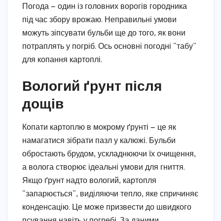
Погода — один із головних ворогів городника
під час збору врожаю. Неправильні умови
можуть зіпсувати бульби ще до того, як вони
потраплять у погріб. Ось основні погодні “табу”
для копання картоплі.
Вологий ґрунт після
дощів
Копати картоплю в мокрому ґрунті — це як
намагатися зібрати пазл у калюжі. Бульби
обростають брудом, ускладнюючи їх очищення,
а волога створює ідеальні умови для гниття.
Якщо ґрунт надто вологий, картопля
“запарюється”, виділяючи тепло, яке спричиняє
конденсацію. Це може призвести до швидкого
псування навіть у погребі. За даними