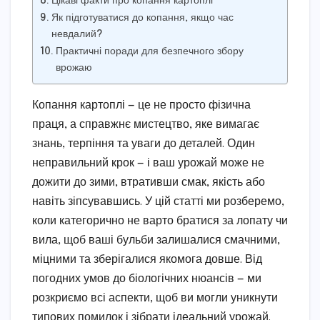
Цікаві факти про копання картоплі
Як підготуватися до копання, якщо час
невдалий?
Практичні поради для безпечного збору
врожаю
Копання картоплі — це не просто фізична
праця, а справжнє мистецтво, яке вимагає
знань, терпіння та уваги до деталей. Один
неправильний крок — і ваш урожай може не
дожити до зими, втративши смак, якість або
навіть зіпсувавшись. У цій статті ми розберемо,
коли категорично не варто братися за лопату чи
вила, щоб ваші бульби залишалися смачними,
міцними та зберігалися якомога довше. Від
погодних умов до біологічних нюансів — ми
розкриємо всі аспекти, щоб ви могли уникнути
типових помилок і зібрати ідеальний урожай.