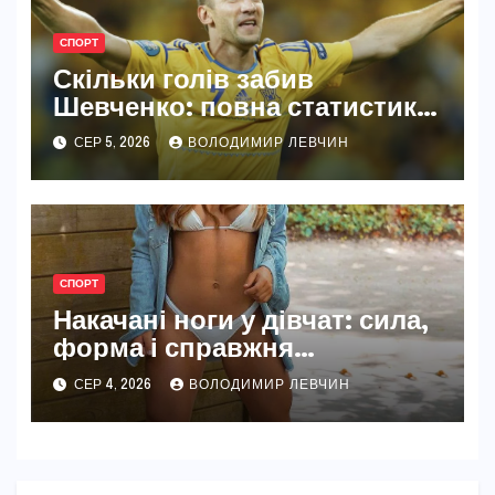
СПОРТ
Скільки голів забив
Шевченко: повна статистика
легенди
СЕР 5, 2026
ВОЛОДИМИР ЛЕВЧИН
СПОРТ
Накачані ноги у дівчат: сила,
форма і справжня
жіночність
СЕР 4, 2026
ВОЛОДИМИР ЛЕВЧИН