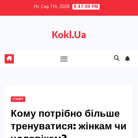
Skip
Пт. Сер 7th, 2026
9:47:10 PM
to
content
Kokl.Ua
СПОРТ
Кому потрібно більше
тренуватися: жінкам чи