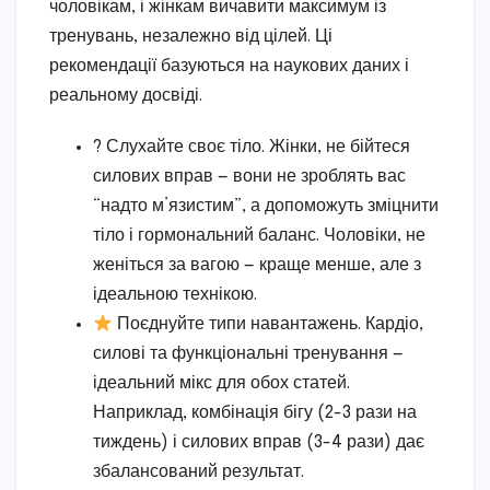
чоловікам, і жінкам вичавити максимум із
тренувань, незалежно від цілей. Ці
рекомендації базуються на наукових даних і
реальному досвіді.
? Слухайте своє тіло. Жінки, не бійтеся
силових вправ — вони не зроблять вас
“надто м’язистим”, а допоможуть зміцнити
тіло і гормональний баланс. Чоловіки, не
женіться за вагою — краще менше, але з
ідеальною технікою.
Поєднуйте типи навантажень. Кардіо,
силові та функціональні тренування —
ідеальний мікс для обох статей.
Наприклад, комбінація бігу (2-3 рази на
тиждень) і силових вправ (3-4 рази) дає
збалансований результат.