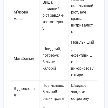
Вища,
повільніший
швидший
М’язова
ріст, але
ріст завдяки
маса
краща
тестостерон
витриваліст
у
ь
Повільніший
Швидший,
,
потребує
ефективніш
Метаболізм
більше
е
калорій
використову
є жири
Повільніше,
Швидше
Відновленн
більший
завдяки
я
ризик травм
естрогену