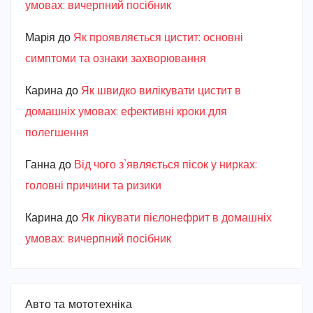
умовах: вичерпний посібник
Марiя
до
Як проявляється цистит: основні
симптоми та ознаки захворювання
Карина
до
Як швидко вилікувати цистит в
домашніх умовах: ефективні кроки для
полегшення
Ганна
до
Від чого з’являється пісок у нирках:
головні причини та ризики
Карина
до
Як лікувати пієлонефрит в домашніх
умовах: вичерпний посібник
Авто та мототехніка