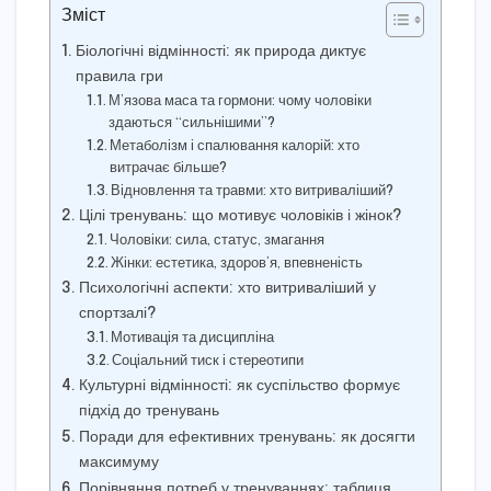
Зміст
Біологічні відмінності: як природа диктує
правила гри
М’язова маса та гормони: чому чоловіки
здаються “сильнішими”?
Метаболізм і спалювання калорій: хто
витрачає більше?
Відновлення та травми: хто витриваліший?
Цілі тренувань: що мотивує чоловіків і жінок?
Чоловіки: сила, статус, змагання
Жінки: естетика, здоров’я, впевненість
Психологічні аспекти: хто витриваліший у
спортзалі?
Мотивація та дисципліна
Соціальний тиск і стереотипи
Культурні відмінності: як суспільство формує
підхід до тренувань
Поради для ефективних тренувань: як досягти
максимуму
Порівняння потреб у тренуваннях: таблиця