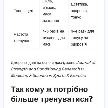
Сила,
Естетика,
м’язова
Типові цілі
здоров’я,
маса,
тонус
змагання
4-5 разів на
3-4 рази для
Частота
тиждень для
тонусу чи
тренувань
маси
здоров’я
Джерело: дані на основі досліджень
Journal of
Strength and Conditioning Research
та
Medicine & Science in Sports & Exercise
.
Так кому ж потрібно
більше тренуватися?