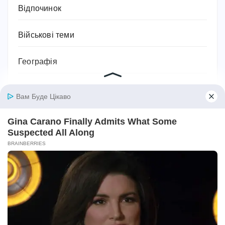
Відпочинок
Військові теми
Географія
Гороскоп
Гуманітарні науки
Дієти та схуднення
Дім
Діти
Домашнє господарство