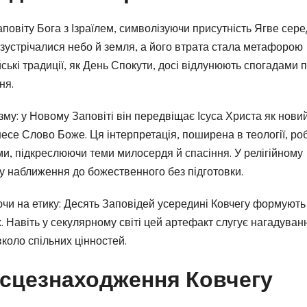
аповіту Бога з Ізраїлем, символізуючи присутність Ягве сере
 зустрічалися небо й земля, а його втрата стала метафорою
йські традиції, як День Спокути, досі відлунюють спогадами 
ня.
му: у Новому Заповіті він передвіщає Ісуса Христа як нови
несе Слово Боже. Ця інтерпретація, поширена в теології, ро
и, підкреслюючи теми милосердя й спасіння. У релігійному
еку наближення до божественного без підготовки.
аючи на етику: Десять Заповідей усередині Ковчегу формують
. Навіть у секулярному світі цей артефакт слугує нагадува
коло спільних цінностей.
Місцезнаходження Ковчегу