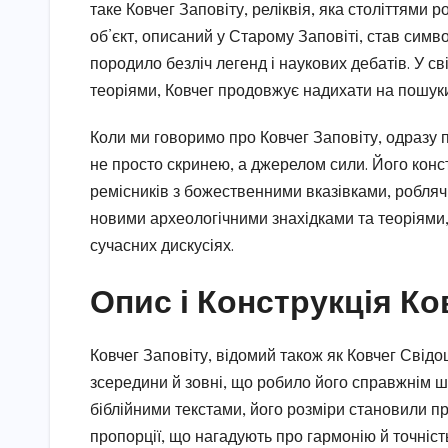
таке Ковчег Заповіту, реліквія, яка століттями 
об’єкт, описаний у Старому Заповіті, став симв
породило безліч легенд і наукових дебатів. У с
теоріями, Ковчег продовжує надихати на пошуки
Коли ми говоримо про Ковчег Заповіту, одразу п
не просто скринею, а джерелом сили. Його конст
ремісників з божественними вказівками, роблячи
новими археологічними знахідками та теоріями,
сучасних дискусіях.
Опис і Конструкція Ко
Ковчег Заповіту, відомий також як Ковчег Свід
зсередини й зовні, що робило його справжнім ш
біблійними текстами, його розміри становили пр
пропорції, що нагадують про гармонію й точніст