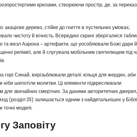
 розпростертими крилами, створюючи простір, де, за перека
: акацієве дерево, стійке до гниття в пустельних умовах,
вало чистоту й вічність. Всередині скрині зберігалися таблиц
ю та жезл Аарона – артефакти, що уособлювали Божі дари й
щенні реліквії, але й слугувала мобільним святилищем під ч
ів.
на горі Синай, вирізьблювали деталі: кільця для жердин, аби
ими ніби шепотіли молитви. Ці елементи підкреслювали
им для звичайних смертних. За даними авторитетних джерел
Вихід (розділ 25) залишається одним з найдетальніших у Біблі
 точні моделі.
егу Заповіту