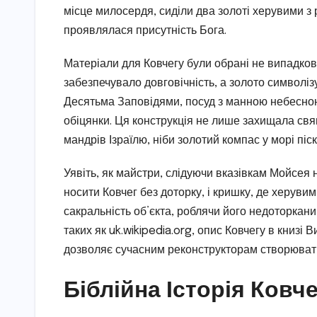
місце милосердя, сиділи два золоті херувими з
проявлялася присутність Бога.
Матеріали для Ковчегу були обрані не випадково
забезпечувало довговічність, а золото символізу
Десятьма Заповідями, посуд з манною небесно
обіцянки. Ця конструкція не лише захищала свя
мандрів Ізраїлю, ніби золотий компас у морі піск
Уявіть, як майстри, слідуючи вказівкам Мойсея 
носити Ковчег без доторку, і кришку, де херув
сакральність об’єкта, роблячи його недоторкан
таких як uk.wikipedia.org, опис Ковчегу в книзі 
дозволяє сучасним реконструкторам створювати
Біблійна Історія Ковч