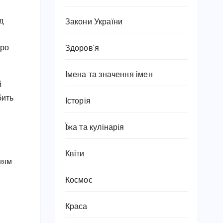
д
Закони України
про
Здоров'я
Імена та значення імен
й
бить
Історія
Їжа та кулінарія
Квіти
нням
Космос
Краса