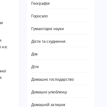
Географія
Гороскоп
ми
Гуманітарні науки
я
Дієти та схуднення
 н.е.
Дім
Діти
чної
ує
Домашнє господарство
Домашні улюбленці
Домашній затишок