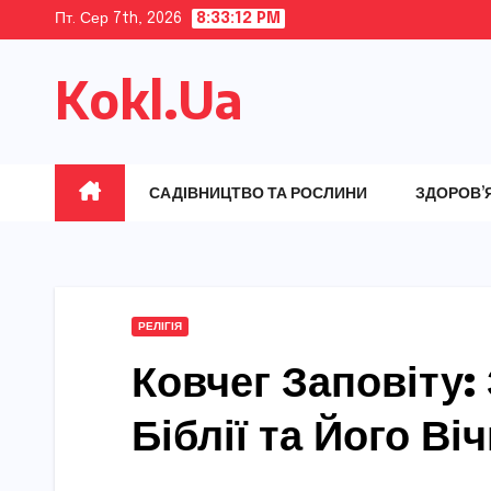
Skip
Пт. Сер 7th, 2026
8:33:13 PM
to
Kokl.Ua
content
САДІВНИЦТВО ТА РОСЛИНИ
ЗДОРОВ’
РЕЛІГІЯ
Ковчег Заповіту:
Біблії та Його Ві