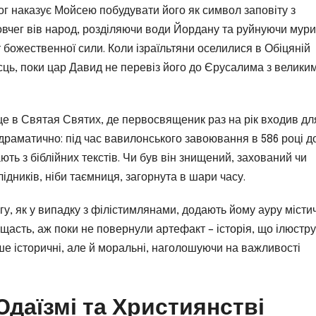
Бог наказує Мойсею побудувати його як символ заповіту з
Ковчег вів народ, розділяючи води Йордану та руйнуючи мури
 божественної сили. Коли ізраїльтяни оселилися в Обіцяній
ісць, поки цар Давид не перевіз його до Єрусалима з велики
це в Святая Святих, де первосвященик раз на рік входив дл
раматично: під час вавилонського завоювання в 586 році до
ють з біблійних текстів. Чи був він знищений, захований чи
ідників, ніби таємниця, загорнута в шари часу.
гу, як у випадку з філістимлянами, додають йому ауру місти
щасть, аж поки не повернули артефакт – історія, що ілюстр
ше історичні, але й моральні, наголошуючи на важливості
Юдаїзмі та Християнстві