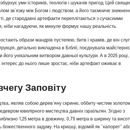
розбурхує уми істориків, теологів і шукачів пригод. Цей свящ
олом зв’язку між Богом і людством, а його таємниче зникнен
віті, де стародавні артефакти переплітаються з сучасними
, ніби нагадуючи, як минуле формує нашу реальність.
остають образи мандрів пустелею, битв і храмів, де він слу
рукція, детально викладена в Біблії, поєднувала майстерні
 його унікальним витвором давньої культури. А в 2025 році, 
 інтерес до нього лише зростає, ніби артефакт оживає в
вчегу Заповіту
оцтва, являв собою дерев’яну скриню, оббиту чистим золото
едевром ювелірного мистецтва давніх ізраїльтян. Згідно з
иблизно 1,25 метра в довжину, 0,75 метра в ширину та висот
ь божественного задуму. На кришці, відомій як “капорет” аб