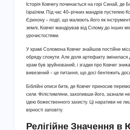
Історія Ковчегу починається на горі Синай, де 
Ізраїлем. Під час 40-річних мандрів пустелею 
Єрихону – події, що малюють його як інструмент
землі, Ковчег мандрував від Сілому до інших м
урочистостями.
У храмі Соломона Ковчег знайшов постійне міс
обряду спокути. Але доля артефакту змінилася д
храм був зруйнований, і згадки про Ковчег зника
вивезений – це питання, що досі бентежить досл
Біблійні описи битв, де Ковчег приносив перемо
сили. Філістимляни, захопивши його, зазнали не
ідею божественного захисту. Ці наративи не ли
вірності заповіту.
Релігійне Значення в 