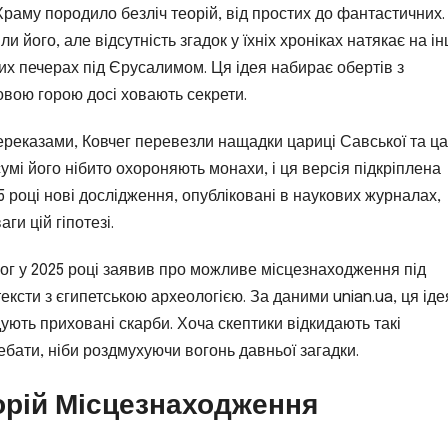
аму породило безліч теорій, від простих до фантастичних.
його, але відсутність згадок у їхніх хроніках натякає на ін
х печерах під Єрусалимом. Ця ідея набирає обертів з
овою горою досі ховають секрети.
переказами, Ковчег перевезли нащадки цариці Савської та ц
умі його нібито охороняють монахи, і ця версія підкріплена
5 році нові дослідження, опубліковані в наукових журналах,
ги цій гіпотезі.
лог у 2025 році заявив про можливе місцезнаходження під
ексти з єгипетською археологією. За даними unian.ua, ця іде
дують приховані скарби. Хоча скептики відкидають такі
бати, ніби роздмухуючи вогонь давньої загадки.
орій Місцезнаходження