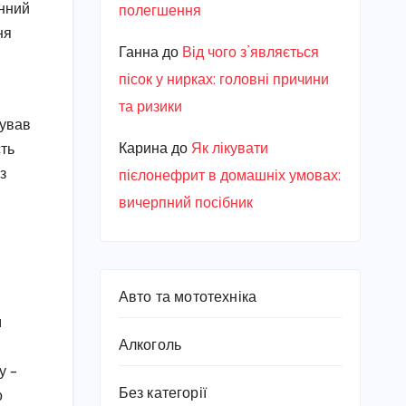
енний
полегшення
ня
Ганна
до
Від чого з’являється
пісок у нирках: головні причини
та ризики
гував
Карина
до
Як лікувати
сть
з
пієлонефрит в домашніх умовах:
вичерпний посібник
Авто та мототехніка
м
Алкоголь
у –
Без категорії
о