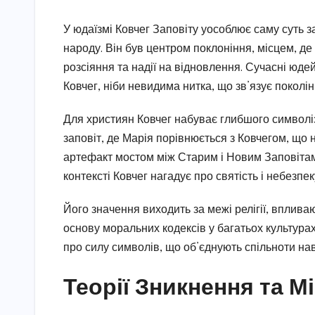
У юдаїзмі Ковчег Заповіту уособлює саму суть з
народу. Він був центром поклоніння, місцем, де
розсіяння та надії на відновлення. Сучасні юде
Ковчег, ніби невидима нитка, що зв’язує поколін
Для християн Ковчег набуває глибшого символіз
заповіт, де Марія порівнюється з Ковчегом, що 
артефакт мостом між Старим і Новим Заповітам
контексті Ковчег нагадує про святість і небезп
Його значення виходить за межі релігії, вплив
основу моральних кодексів у багатьох культурах
про силу символів, що об’єднують спільноти нав
Теорії Зникнення та 