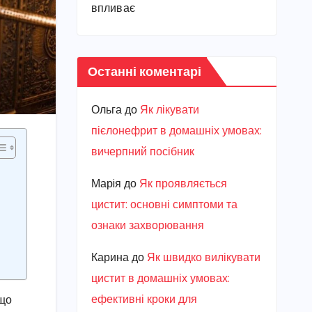
впливає
Останні коментарі
Ольга
до
Як лікувати
пієлонефрит в домашніх умовах:
вичерпний посібник
Марiя
до
Як проявляється
цистит: основні симптоми та
ознаки захворювання
Карина
до
Як швидко вилікувати
цистит в домашніх умовах:
ефективні кроки для
 що