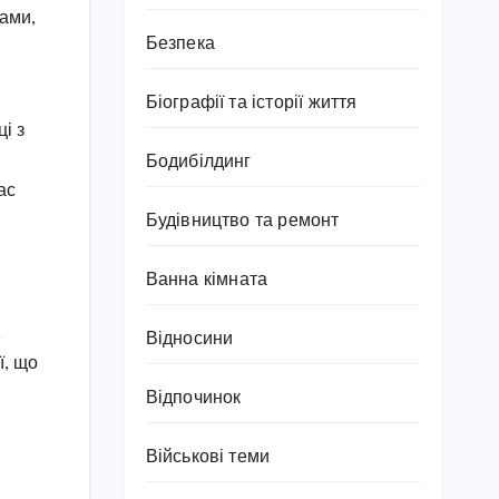
зами,
Безпека
Біографії та історії життя
і з
Бодибілдинг
ас
Будівництво та ремонт
Ванна кімната
,
Відносини
ї, що
Відпочинок
Військові теми