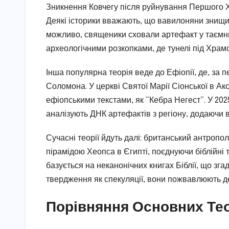
Зникнення Ковчегу після руйнування Першого Хр
Деякі історики вважають, що вавилоняни знищили 
можливо, священики сховали артефакт у таємни
археологічними розкопками, де тунелі під Храм
Інша популярна теорія веде до Ефіопії, де, за 
Соломона. У церкві Святої Марії Сіонської в Акс
ефіопськими текстами, як “Кебра Негест”. У 202
аналізують ДНК артефактів з регіону, додаючи ва
Сучасні теорії йдуть далі: британський антропо
пірамідою Хеопса в Єгипті, поєднуючи біблійні т
базується на неканонічних книгах Біблії, що зга
твердження як спекуляції, вони пожвавлюють де
Порівняння Основних Те