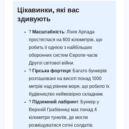
Цікавинки, які вас
здивують
?
Масштабність
: Лінія Арпада
простяглася на 600 кілометрів, що
робить її однією з найбільших
оборонних систем Європи часів
Другої світової війни.
?️
Гірська фортеця
: Багато бункерів
розташовані на висоті понад 1000
метрів над рівнем моря, що робило їх
будівництво неймовірно складним.
?️
Підземний лабіринт
: Бункер у
Верхній Грабівниці має понад 4
кілометри тунелів, де могли
розміщуватися сотні солдатів.