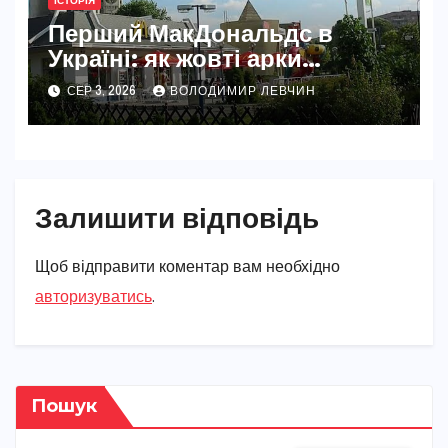
ІСТОРІЯ
Перший МакДональдс в
Україні: як жовті арки
змінили Київ
СЕР 3, 2026
ВОЛОДИМИР ЛЕВЧИН
Залишити відповідь
Щоб відправити коментар вам необхідно
авторизуватись
.
Пошук