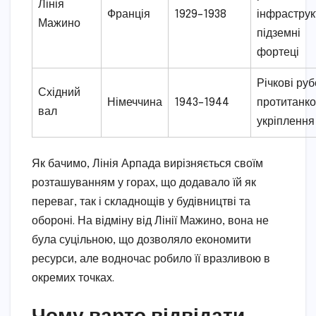
Лінія
Франція
1929–1938
інфраструк
Мажино
підземні
фортеці
Річкові руб
Східний
Німеччина
1943–1944
протитанко
вал
укріплення
Як бачимо, Лінія Арпада вирізняється своїм
розташуванням у горах, що додавало їй як
переваг, так і складнощів у будівництві та
обороні. На відміну від Лінії Мажино, вона не
була суцільною, що дозволяло економити
ресурси, але водночас робило її вразливою в
окремих точках.
Чому варто відвідати