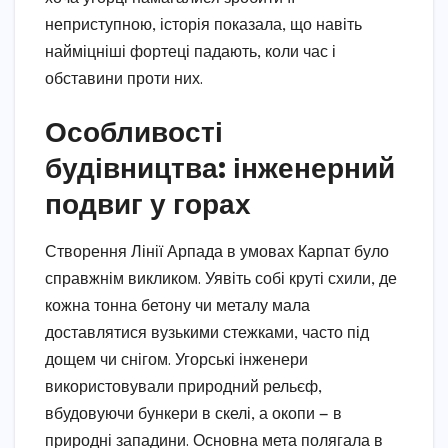
неприступною, історія показала, що навіть
найміцніші фортеці падають, коли час і
обставини проти них.
Особливості
будівництва: інженерний
подвиг у горах
Створення Лінії Арпада в умовах Карпат було
справжнім викликом. Уявіть собі круті схили, де
кожна тонна бетону чи металу мала
доставлятися вузькими стежками, часто під
дощем чи снігом. Угорські інженери
використовували природний рельєф,
вбудовуючи бункери в скелі, а окопи — в
природні западини. Основна мета полягала в