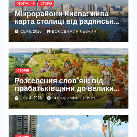
ГЕОГРАФІЯ
ІСТОРІЯ
Мікрорайони Києва: жива
карта столиці від радянських
масивів до сучасних
СЕР 5, 2026
ВОЛОДИМИР ЛЕВЧИН
кварталів
ІСТОРІЯ
Розселення слов’ян: від
прабатьківщини до великих
міграцій Європою
СЕР 4, 2026
ВОЛОДИМИР ЛЕВЧИН