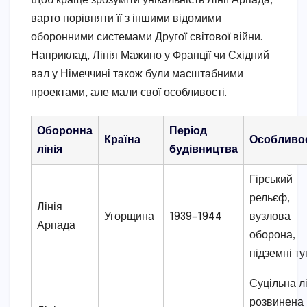
Щоб краще зрозуміти унікальність Лінії Арпада,
варто порівняти її з іншими відомими
оборонними системами Другої світової війни.
Наприклад, Лінія Мажино у Франції чи Східний
вал у Німеччині також були масштабними
проектами, але мали свої особливості.
Оборонна
Період
Країна
Особливос
лінія
будівництва
Гірський
рельєф,
Лінія
Угорщина
1939–1944
вузлова
Арпада
оборона,
підземні ту
Суцільна лі
розвинена