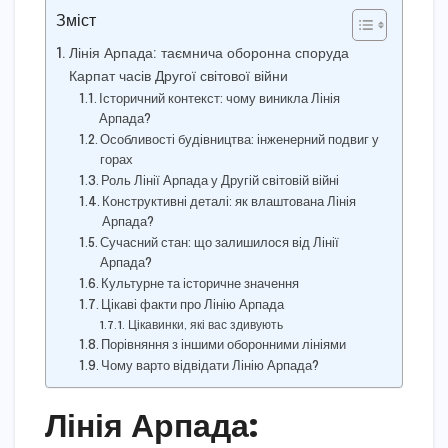
Зміст
Лінія Арпада: таємнича оборонна споруда
Карпат часів Другої світової війни
Історичний контекст: чому виникла Лінія
Арпада?
Особливості будівництва: інженерний подвиг у
горах
Роль Лінії Арпада у Другій світовій війні
Конструктивні деталі: як влаштована Лінія
Арпада?
Сучасний стан: що залишилося від Лінії
Арпада?
Культурне та історичне значення
Цікаві факти про Лінію Арпада
Цікавинки, які вас здивують
Порівняння з іншими оборонними лініями
Чому варто відвідати Лінію Арпада?
Лінія Арпада: