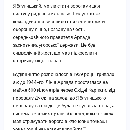
Яблуницький, могли стати воротами для
наступу радянських військ. Тож угорське
командування вирішило створити потужну
оборонну лінію, названу на честь
середньовічного правителя Арпада,
засновника угорської держави. Це був
символічний жест, що мав підкреслити
історичну міцність нації.
Будівництво розпочалося в 1939 році і тривало
аж до 1944-го. Лінія Арпада простяглася на
майже 600 кілометрів через Східні Карпати, від
перевалу Дукля на заході до Яблуницького
перевалу на сході. Це була не суцільна стіна, а
система окремих вузлів оборони, кожен з яких
мав стримувати ворога в ключових точках. І
хоча угорці намагалися зробити її