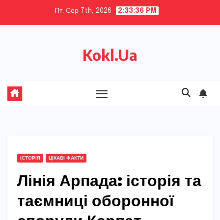
Skip
Пт. Сер 7th, 2026
2:33:37 PM
to
content
Kokl.Ua
ІСТОРІЯ
ЦІКАВІ ФАКТИ
Лінія Арпада: історія та
таємниці оборонної