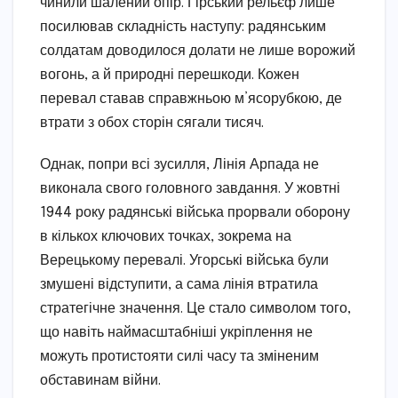
чинили шалений опір. Гірський рельєф лише
посилював складність наступу: радянським
солдатам доводилося долати не лише ворожий
вогонь, а й природні перешкоди. Кожен
перевал ставав справжньою м’ясорубкою, де
втрати з обох сторін сягали тисяч.
Однак, попри всі зусилля, Лінія Арпада не
виконала свого головного завдання. У жовтні
1944 року радянські війська прорвали оборону
в кількох ключових точках, зокрема на
Верецькому перевалі. Угорські війська були
змушені відступити, а сама лінія втратила
стратегічне значення. Це стало символом того,
що навіть наймасштабніші укріплення не
можуть протистояти силі часу та зміненим
обставинам війни.