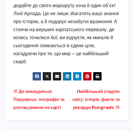
додайте до свого маршруту хоча б один об’єкт
Лінії Арпада. Це не лише збагатить ваші знання
про історію, а й подарує незабутні враження. А
стоячи на вершині карпатського перевалу, де
колись точилися бої, ви відчуєте, як минуле й
сьогодення зливаються в єдине ціле,
нагадуючи про те, що мир — це найбільший
скарб.
Навігація
Де знаходиться
Найбільший стадіон
Покровськ: географія та
світу: історія, факти та
записів
розташування на карті
рекорди Rungrado