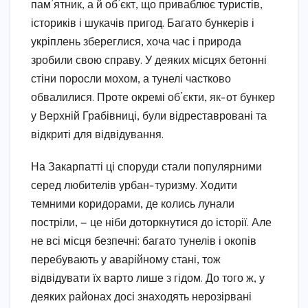
пам’ятник, а й об’єкт, що приваблює туристів,
істориків і шукачів пригод. Багато бункерів і
укріплень збереглися, хоча час і природа
зробили свою справу. У деяких місцях бетонні
стіни поросли мохом, а тунелі частково
обвалилися. Проте окремі об’єкти, як-от бункер
у Верхній Грабівниці, були відреставровані та
відкриті для відвідування.
На Закарпатті ці споруди стали популярними
серед любителів урбан-туризму. Ходити
темними коридорами, де колись лунали
постріли, — це ніби доторкнутися до історії. Але
не всі місця безпечні: багато тунелів і окопів
перебувають у аварійному стані, тож
відвідувати їх варто лише з гідом. До того ж, у
деяких районах досі знаходять нерозірвані