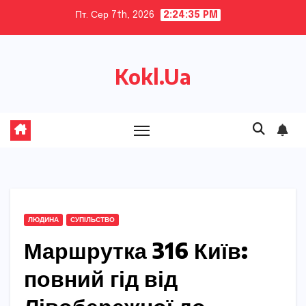
Skip
Пт. Сер 7th, 2026
2:24:36 PM
to
content
Kokl.Ua
ЛЮДИНА
СУПІЛЬСТВО
Маршрутка 316 Київ:
повний гід від