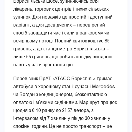
Бориспільське шосе, зупиняючись біля
лікарень, торгових центрів і тихих сільських
зупинок. Для новачків це простий і доступний
варіант, а для досвідчених — перевірений
спосіб заощадити час і сили в ранковому чи
вечірньому потоці. Повний квиток коштує 85
гривень, а до станції метро Бориспільська —
лише 65 гривень, що робить поїздку вигідною
навіть у часи зростання цін.
Перевізник ПрАТ «АТАСС Бориспіль» тримає
автобуси в хорошому стані: сучасні Mercedes
чи Богдан з кондиціонером, безконтактною
оплатою і м’якими сидіннями. Маршрут працює
щодня з 6:40 ранку до 21:57 вечора, з
інтервалом від 7 хвилин у пік до 30 хвилин у
спокійні години. Це не просто транспорт — це