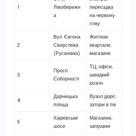
1
Лівобережн
пересадка
а
на червону
гілку
Вул. Євгена
Житлові
2
Сверстюка
квартали,
(Русанівка)
магазини
ТЦ, офіси,
Просп.
3
швидкий
Соборності
розгін
Дарницька
Вузол доріг,
4
площа
затори в пік
Харківське
Магазини,
5
шосе
заправки