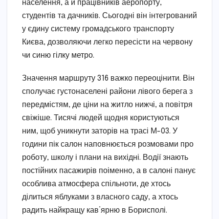
населення, а й працівників аеропорту,
студентів та дачників. Сьогодні він інтегрований
у єдину систему громадського транспорту
Києва, дозволяючи легко пересісти на червону
чи синю гілку метро.
Значення маршруту 316 важко переоцінити. Він
сполучає густонаселені райони лівого берега з
передмістям, де ціни на житло нижчі, а повітря
свіжіше. Тисячі людей щодня користуються
ним, щоб уникнути заторів на трасі М-03. У
години пік салон наповнюється розмовами про
роботу, школу і плани на вихідні. Водії знають
постійних пасажирів поіменно, а в салоні панує
особлива атмосфера спільноти, де хтось
ділиться яблуками з власного саду, а хтось
радить найкращу кав’ярню в Борисполі.