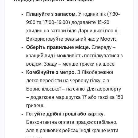
Плануйте з запасом.
У години пік (7:30–
9:00 та 17:00–19:00) додавайте 15–20
хвилин на затори біля Дарницької площі.
Використовуйте реальний час у Moovit.
Оберіть правильне місце.
Спереду —
кращий вид і можливість поспілкуватися з
водієм. Ззаду — менше тряски на шосе.
Комбінуйте з метро.
З Лівобережної
легко пересісти на червону гілку, а з
Бориспільської — на синю. Для аеропорту
— додаткова маршрутка 17 або таксі за 150
гривень.
Готуйте дрібні гроші або картку.
Безконтактна оплата працює стабільно,
але в ранкових рейсах іноді краще мати