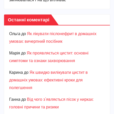
змінювалася і на що впливає
Останні коментарі
Ольга
до
Як лікувати пієлонефрит в домашніх
умовах: вичерпний посібник
Марiя
до
Як проявляється цистит: основні
симптоми та ознаки захворювання
Карина
до
Як швидко вилікувати цистит в
домашніх умовах: ефективні кроки для
полегшення
Ганна
до
Від чого з’являється пісок у нирках:
головні причини та ризики