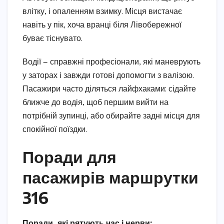
влітку, і опаленням взимку. Місця вистачає
навіть у пік, хоча вранці біля Лівобережної
буває тіснувато.
Водії — справжні професіонали, які маневрують
у заторах і завжди готові допомогти з валізою.
Пасажири часто діляться лайфхаками: сідайте
ближче до водія, щоб першим вийти на
потрібній зупинці, або обирайте задні місця для
спокійної поїздки.
Поради для
пасажирів маршрутки
316
Поради, які рятують час і нерви: