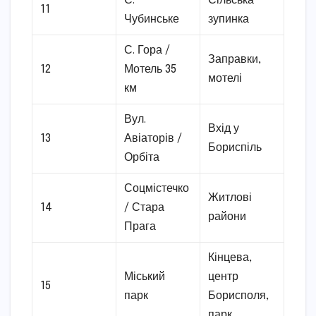
С.
Сільська
11
Чубинське
зупинка
С. Гора /
Заправки,
12
Мотель 35
мотелі
км
Вул.
Вхід у
13
Авіаторів /
Бориспіль
Орбіта
Соцмістечко
Житлові
14
/ Стара
райони
Прага
Кінцева,
Міський
центр
15
парк
Борисполя,
парк