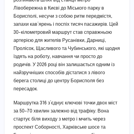
розтинають шлях від станції метро
Лівобережна в Києві до Міського парку в
Борисполі, несучи з собою ритм передмістя,
запахи кав’ярень і поспіх тисяч пасажирів. Цей
30-кілометровий маршрут став справжньою
артерією для жителів Русанівки, Дарниці,
Пролісок, Щасливого та Чубинського, які щодня
їздять на роботу, навчання чи просто до
родичів. У 2026 році він залишається одним із
найзручніших способів дістатися з лівого
берега столиці до центру Борисполя без
пересадок.
Маршрутка 316 з’єднує ключові точки двох міст
за 50–70 хвилин залежно від трафіку. Вона
стартує біля виходу з метро і мчить через
проспект Соборності, Харківське шосе та