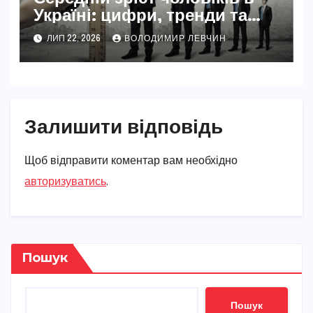
Україні: цифри, тренди та
реальність 2026
ЛИП 22, 2026
ВОЛОДИМИР ЛЕВЧИН
Залишити відповідь
Щоб відправити коментар вам необхідно
авторизуватись
.
Пошук
Пошук