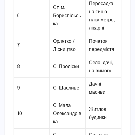
Пересадка
Ст. м.
на синю
6
Бориспільсь
гілку метро,
ка
лікарні
Орлятко /
Початок
7
Лісництво
передмістя
Село, дачі,
8
С. Проліски
на вимогу
Дачні
9
С. Щасливе
масиви
С. Мала
Житлові
10
Олександрів
будинки
ка