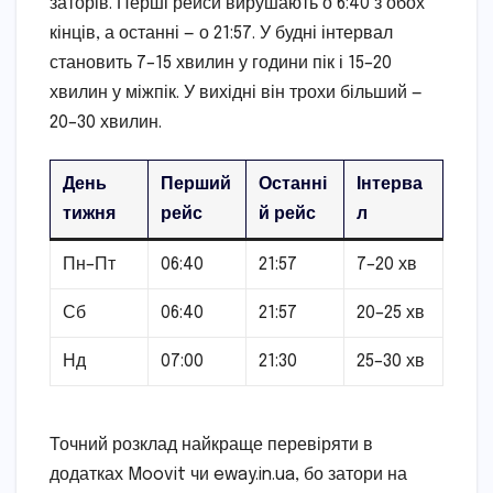
заторів. Перші рейси вирушають о 6:40 з обох
кінців, а останні — о 21:57. У будні інтервал
становить 7–15 хвилин у години пік і 15–20
хвилин у міжпік. У вихідні він трохи більший —
20–30 хвилин.
День
Перший
Останні
Інтерва
тижня
рейс
й рейс
л
Пн–Пт
06:40
21:57
7–20 хв
Сб
06:40
21:57
20–25 хв
Нд
07:00
21:30
25–30 хв
Точний розклад найкраще перевіряти в
додатках Moovit чи eway.in.ua, бо затори на