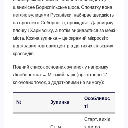
швидкісне Бориспільське шосе. Спочатку вона
петляє вулицями Русанівки, набирає швидкість
на проспекті Соборності, проїжджає Дарницьку
площу і Харківську, а потім виривається за межі
міста. Кожна зупинка — це окремий мікросвіт:
від жвавих торгових центрів до тихих сільських
краєвидів.
Повний список основних зупинок у напрямку
Лівобережна → Міський парк (орієнтовно 17
ключових точок, з додатковими на вимогу):
Особливос
№
Зупинка
ті
Старт, вихід
Ст. м.
з метро,