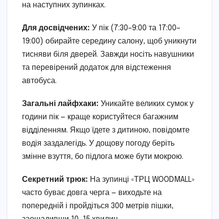
на наступних зупинках.
Для досвідчених:
У пік (7:30–9:00 та 17:00–
19:00) обирайте середину салону, щоб уникнути
тисняви біля дверей. Завжди носіть навушники
та перевірений додаток для відстеження
автобуса.
Загальні лайфхаки:
Уникайте великих сумок у
години пік — краще користуйтеся багажним
відділенням. Якщо їдете з дитиною, повідомте
водія заздалегідь. У дощову погоду беріть
змінне взуття, бо підлога може бути мокрою.
Секретний трюк:
На зупинці «ТРЦ WOODMALL»
часто буває довга черга — виходьте на
попередній і пройдіться 300 метрів пішки,