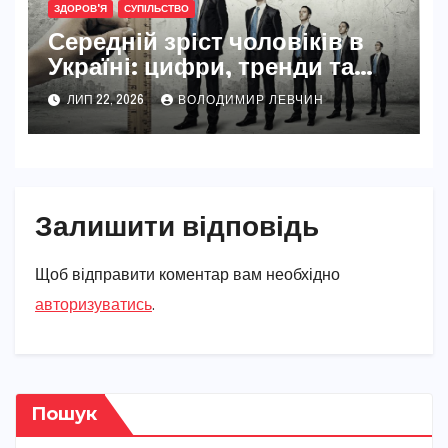
ЗДОРОВ'Я
СУПІЛЬСТВО
Середній зріст чоловіків в
Україні: цифри, тренди та
реальність 2026
ЛИП 22, 2026
ВОЛОДИМИР ЛЕВЧИН
Залишити відповідь
Щоб відправити коментар вам необхідно
авторизуватись
.
Пошук