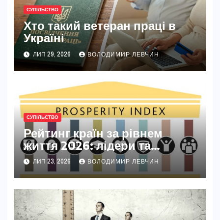
СУПІЛЬСТВО
Хто такий ветеран праці в
Україні
ЛИП 29, 2026
ВОЛОДИМИР ЛЕВЧИН
СУПІЛЬСТВО
Рейтинг країн за рівнем
життя 2026: лідери та
секрети їхнього успіху
ЛИП 23, 2026
ВОЛОДИМИР ЛЕВЧИН