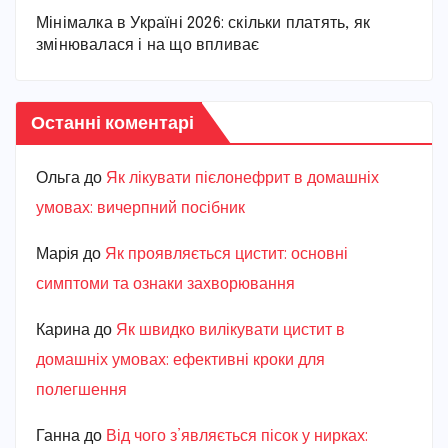
Мінімалка в Україні 2026: скільки платять, як
змінювалася і на що впливає
Останні коментарі
Ольга
до
Як лікувати пієлонефрит в домашніх
умовах: вичерпний посібник
Марiя
до
Як проявляється цистит: основні
симптоми та ознаки захворювання
Карина
до
Як швидко вилікувати цистит в
домашніх умовах: ефективні кроки для
полегшення
Ганна
до
Від чого з’являється пісок у нирках: