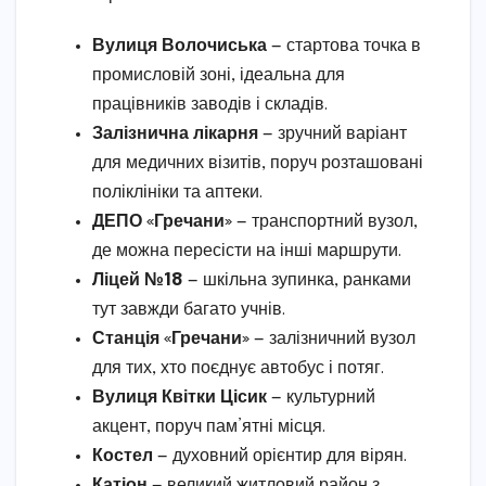
Вулиця Волочиська
— стартова точка в
промисловій зоні, ідеальна для
працівників заводів і складів.
Залізнична лікарня
— зручний варіант
для медичних візитів, поруч розташовані
поліклініки та аптеки.
ДЕПО «Гречани»
— транспортний вузол,
де можна пересісти на інші маршрути.
Ліцей №18
— шкільна зупинка, ранками
тут завжди багато учнів.
Станція «Гречани»
— залізничний вузол
для тих, хто поєднує автобус і потяг.
Вулиця Квітки Цісик
— культурний
акцент, поруч пам’ятні місця.
Костел
— духовний орієнтир для вірян.
Катіон
— великий житловий район з