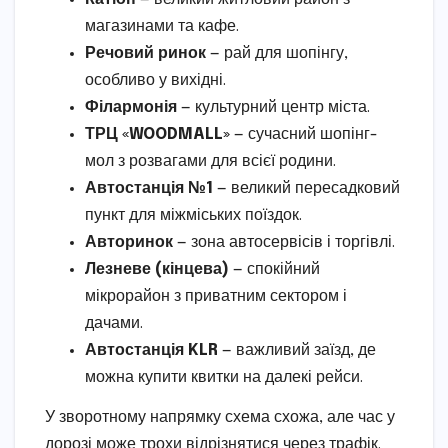
магазинами та кафе.
Речовий ринок
— рай для шопінгу,
особливо у вихідні.
Філармонія
— культурний центр міста.
ТРЦ «WOODMALL»
— сучасний шопінг-
мол з розвагами для всієї родини.
Автостанція №1
— великий пересадковий
пункт для міжміських поїздок.
Авторинок
— зона автосервісів і торгівлі.
Лезневе (кінцева)
— спокійний
мікрорайон з приватним сектором і
дачами.
Автостанція KLR
— важливий заїзд, де
можна купити квитки на далекі рейси.
У зворотному напрямку схема схожа, але час у
дорозі може трохи відрізнятися через трафік.