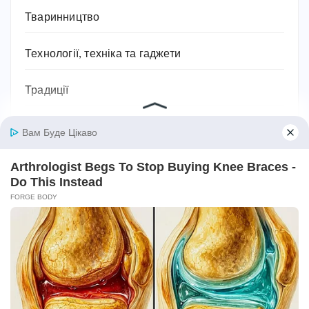
Тваринництво
Технології, техніка та гаджети
Традиції
Трудове законодавство
Фільми
Фінанси
Фундаментальні науки
Хобі