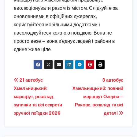
Маршрутка 5 Хмельницький продовжує
еволюціонувати разом із містом. Слідкуйте за
оновленнями в офіційних джерелах,
користуйтеся мобільними додатками і
насолоджуйтеся кожною поїздкою. Вона не
просто везе — вона з’єднує людей і райони в
єдине живе ціле.
Навігація
21 автобус
3 автобус
Хмельницький:
Хмельницький: повний
записів
маршрут, розклад,
маршрут Озерна —
зупинки та всі секрети
Ракове, розклад та всі
зручної поїздки 2026
деталі