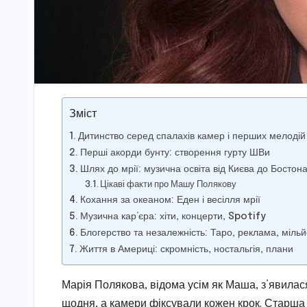
Зміст
Дитинство серед спалахів камер і перших мелодій
Перші акорди бунту: створення гурту ШВи
Шлях до мрії: музична освіта від Києва до Бостон
Цікаві факти про Машу Полякову
Кохання за океаном: Еден і весілля мрії
Музична кар’єра: хіти, концерти, Spotify
Блогерство та незалежність: Таро, реклама, міль
Життя в Америці: скромність, ностальгія, плани
Марія Полякова, відома усім як Маша, з’явилася 
щодня, а камери фіксували кожен крок. Старша 