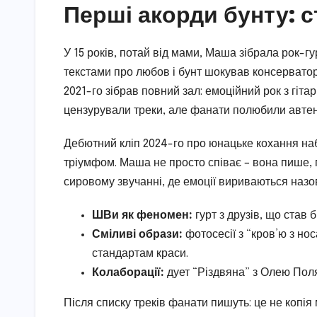
Перші акорди бунту: 
У 15 років, потай від мами, Маша зібрала рок-гур
текстами про любов і бунт шокував консерваторі
2021-го зібрав повний зал: емоційний рок з гі
цензурували треки, але фанати полюбили автен
Дебютний кліп 2024-го про юнацьке кохання набр
тріумфом. Маша не просто співає – вона пише, гр
сировому звучанні, де емоції вириваються назов
ШВи як феномен:
гурт з друзів, що став 
Сміливі образи:
фотосесії з “кров’ю з нос
стандартам краси.
Колаборації:
дует “Різдвяна” з Олею Пол
Після списку треків фанати пишуть: це не копія 