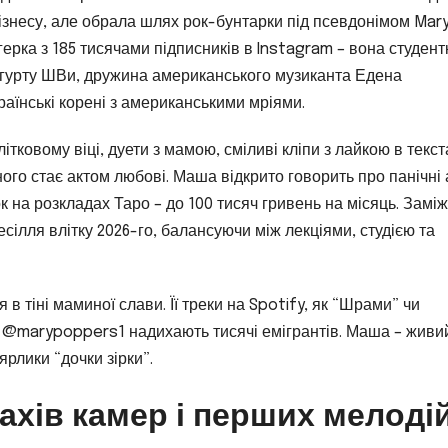
ізнесу, але обрала шлях рок-бунтарки під псевдонімом Mar
герка з 185 тисячами підписників в Instagram – вона студент
а гурту ШВи, дружина американського музиканта Едена
раїнські корені з американськими мріями.
літковому віці, дуети з мамою, сміливі кліпи з лайкою в текст
ого стає актом любові. Маша відкрито говорить про панічні 
ок на розкладах Таро – до 100 тисяч гривень на місяць. Заміж
есілля влітку 2026-го, балансуючи між лекціями, студією та
я в тіні маминої слави. Її треки на Spotify, як “Шрами” чи
в @marypoppers1 надихають тисячі емігрантів. Маша – живи
ярлики “дочки зірки”.
ахів камер і перших мелоді