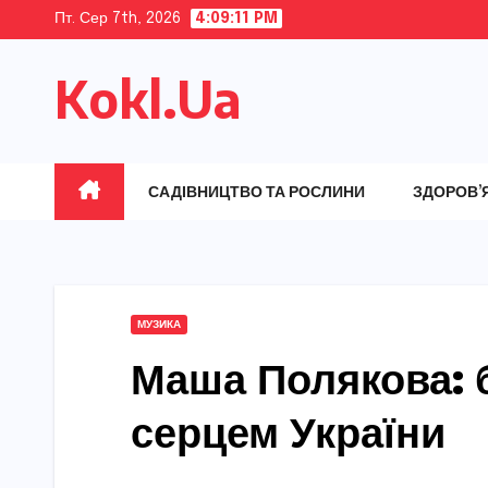
Skip
Пт. Сер 7th, 2026
4:09:12 PM
to
Kokl.Ua
content
САДІВНИЦТВО ТА РОСЛИНИ
ЗДОРОВ’
МУЗИКА
Маша Полякова: 
серцем України