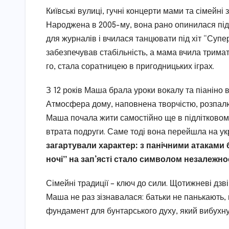
Київські вулиці, гучні концерти мами та сімей
Народжена в 2005-му, вона рано опинилася під 
для журналів і вчилася танцювати під хіт “Суп
забезпечував стабільність, а мама вчила тримат
го, стала соратницею в пригодницьких іграх.
З 12 років Маша брала уроки вокалу та піаніно в
Атмосфера дому, наповнена творчістю, розпалюв
Маша почала жити самостійно ще в підлітковому 
втрата подруги. Саме тоді вона перейшла на ук
загартували характер: з панічними атаками 
ночі” на зап’ясті стало символом незалежнос
Сімейні традиції – ключ до сили. Щотижневі дзві
Маша не раз зізнавалася: батьки не панькають,
фундамент для бунтарського духу, який вибухну