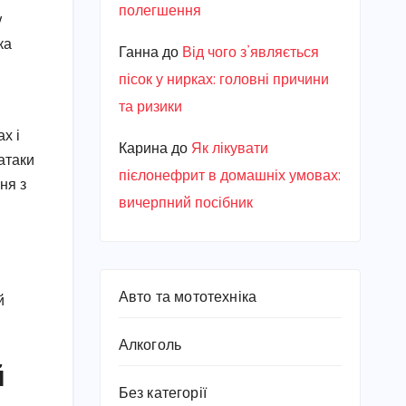
полегшення
y
ка
Ганна
до
Від чого з’являється
пісок у нирках: головні причини
та ризики
ах і
Карина
до
Як лікувати
атаки
пієлонефрит в домашніх умовах:
ня з
вичерпний посібник
Авто та мототехніка
й
Алкоголь
й
Без категорії