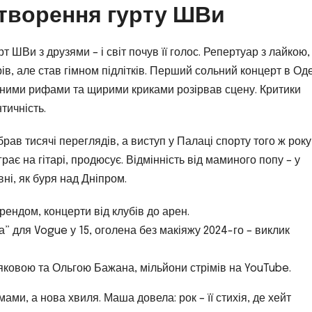
створення гурту ШВи
т ШВи з друзями – і світ почув її голос. Репертуар з лайкою,
в, але став гімном підлітків. Перший сольний концерт в Оде
тарними рифами та щирими криками розірвав сцену. Критики
тичність.
ав тисячі переглядів, а виступ у Палаці спорту того ж року
ає на гітарі, продюсує. Відмінність від маминого попу – у
ні, як буря над Дніпром.
брендом, концерти від клубів до арен.
а” для Vogue у 15, оголена без макіяжу 2024-го – виклик
яковою та Ольгою Бажана, мільйони стрімів на YouTube.
мами, а нова хвиля. Маша довела: рок – її стихія, де хейт