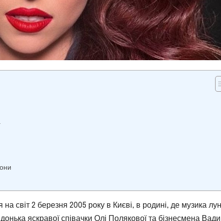
а
йони
на світ 2 березня 2005 року в Києві, в родині, де музика лу
донька яскравої співачки Олі Полякової та бізнесмена Вад