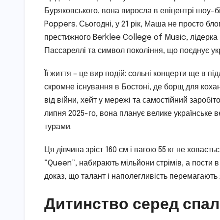
Буряковського, вона виросла в епіцентрі шоу-б
Poppers. Сьогодні, у 21 рік, Маша не просто бло
престижного Berklee College of Music, лідерк
Пассареллі та символ покоління, що поєднує ук
Її життя – це вир подій: сольні концерти ще в під
скромне існування в Бостоні, де борщ для кохан
від війни, хейт у мережі та самостійний заробіт
липня 2025-го, вона планує велике українське в
турами.
Ця дівчина зріст 160 см і вагою 55 кг не ховаєтьс
“Queen”, набирають мільйони стрімів, а пости 
доказ, що талант і наполегливість перемагають 
Дитинство серед спал