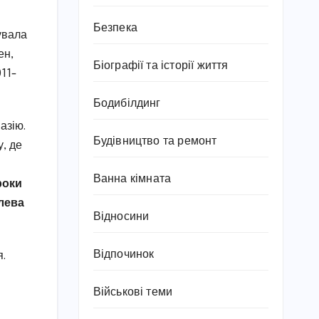
Безпека
увала
ен,
Біографії та історії життя
011-
Бодибілдинг
азію.
Будівництво та ремонт
, де
Ванна кімната
роки
олева
Відносини
Відпочинок
я.
Військові теми