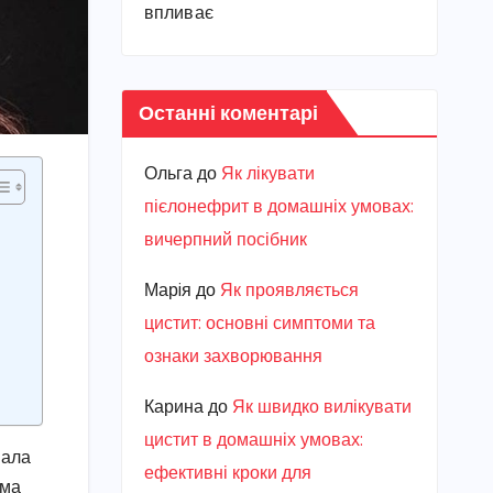
впливає
Останні коментарі
Ольга
до
Як лікувати
пієлонефрит в домашніх умовах:
вичерпний посібник
Марiя
до
Як проявляється
цистит: основні симптоми та
ознаки захворювання
Карина
до
Як швидко вилікувати
цистит в домашніх умовах:
нала
ефективні кроки для
има