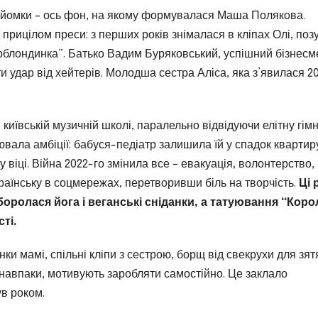
ні зйомки – ось фон, на якому формувалася Маша Полякова.
прицілом преси: з перших років знімалася в кліпах Олі, поз
ерблондинка”. Батько Вадим Буряковський, успішний бізнесм
и удар від хейтерів. Молодша сестра Аліса, яка з’явилася 2
 київській музичній школі, паралельно відвідуючи елітну гімн
ала амбіції: бабуся-педіатр залишила їй у спадок квартиру
віці. Війна 2022-го змінила все – евакуація, волонтерство,
раїнську в соцмережах, перетворивши біль на творчість.
Ці 
боролася йога і веганські сніданки, а татуювання “Кор
ті.
нки мамі, спільні кліпи з сестрою, борщ від свекрухи для зят
 навпаки, мотивують заробляти самостійно. Це заклало
в роком.