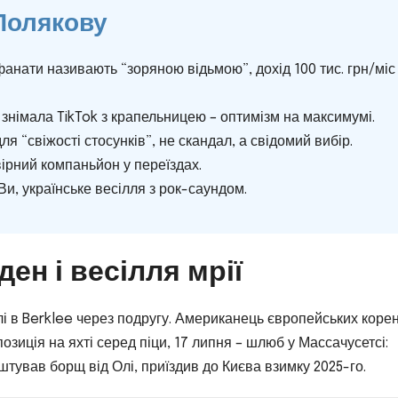
Полякову
анати називають “зоряною відьмою”, дохід 100 тис. грн/міс
 знімала TikTok з крапельницею – оптимізм на максимумі.
ля “свіжості стосунків”, не скандал, а свідомий вибір.
ірний компаньйон у переїздах.
Ви, українське весілля з рок-саундом.
ен і весілля мрії
і в Berklee через подругу. Американець європейських корен
позиція на яхті серед піци, 17 липня – шлюб у Массачусетсі:
уштував борщ від Олі, приїздив до Києва взимку 2025-го.