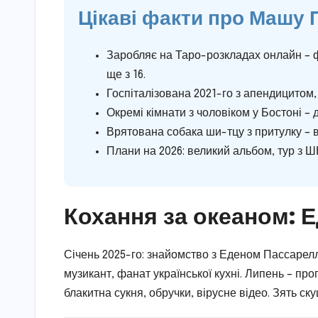
Цікаві факти про Машу 
Заробляє на Таро-розкладах онлайн – ф
ще з 16.
Госпіталізована 2021-го з апендицитом,
Окремі кімнати з чоловіком у Бостоні – д
Врятована собака ши-тцу з притулку – в
Плани на 2026: великий альбом, тур з Ш
Кохання за океаном: Ед
Січень 2025-го: знайомство з Еденом Пассарелл
музикант, фанат української кухні. Липень – про
блакитна сукня, обручки, вірусне відео. Зять ск