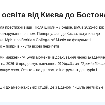
 освіта від Києва до Бостон
а престижні виші. Після школи – Лондон, BMus 2022-го: рік
 розчарування рівнем. Повернулася до Києва, вступила до
ке. Мрія про Berklee College of Music на факультеті
– попри війну та візові перипетії.
сами маркетингу. Були моменти відрахування через академічн
м на 2026-й продовжує навчання.
“В Україні за 12 років біль
артує вона.
Освіта – не диплом, а інструмент для турів і
цій до американських студій, де з Еденом пишуть англійські