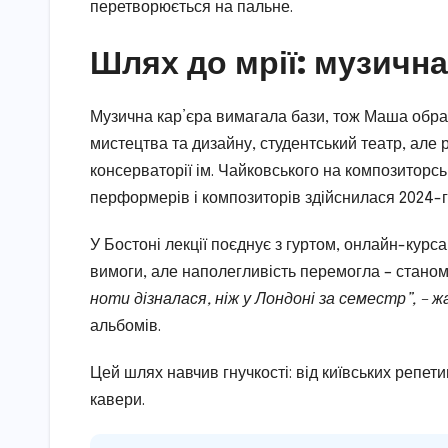
перетворюється на пальне.
Шлях до мрії: музична
Музична кар’єра вимагала бази, тож Маша обрал
мистецтва та дизайну, студентський театр, але
консерваторії ім. Чайковського на композиторсь
перформерів і композиторів здійснилася 2024-го 
У Бостоні лекції поєднує з гуртом, онлайн-кур
вимоги, але наполегливість перемогла – стано
ноти дізналася, ніж у Лондоні за семестр”, – ж
альбомів.
Цей шлях навчив гнучкості: від київських репети
кавери.