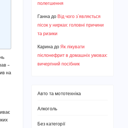
полегшення
Ганна
до
Від чого з’являється
пісок у нирках: головні причини
та ризики
Карина
до
Як лікувати
пієлонефрит в домашніх умовах:
нь
вичерпний посібник
рав –
лив на
Авто та мототехніка
Алкоголь
ливає
яких
Без категорії