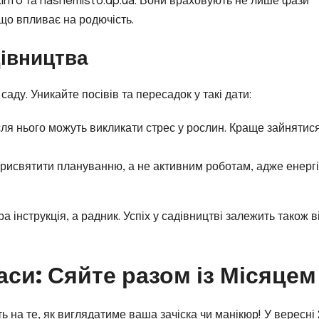
cs.info та nashemisto.dp.ua. Вони враховують не лише фази
 що впливає на родючість.
дівництва
саду. Уникайте посівів та пересадок у такі дати:
сля нього можуть викликати стрес у рослин. Краще зайнятис
рисвятити плануванню, а не активним роботам, адже енерг
 інструкція, а радник. Успіх у садівництві залежить також в
аси: Сяйте разом із Місяцем
ь на те, як виглядатиме ваша зачіска чи манікюр! У вересні