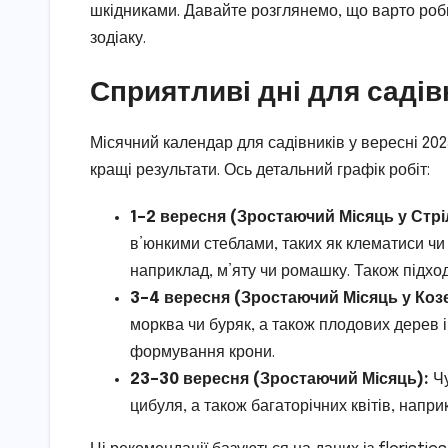
шкідниками. Давайте розглянемо, що варто роби
зодіаку.
Сприятливі дні для саді
Місячний календар для садівників у вересні 202
кращі результати. Ось детальний графік робіт:
1–2 вересня (Зростаючий Місяць у Стрі
в’юнкими стеблами, таких як клематиси чи
наприклад, м’яту чи ромашку. Також підхо
3–4 вересня (Зростаючий Місяць у Козе
морква чи буряк, а також плодових дерев і
формування крони.
23–30 вересня (Зростаючий Місяць):
Чу
цибуля, а також багаторічних квітів, напри