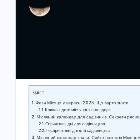
Зміст
Фази Місяця у вересні 2025: Що варто знати
Ключові дати місячного календаря
Місячний календар для садівників: Секрети рясн
Сприятливі дні для садівництва
Несприятливі дні для садівництва
Місячний календар краси: Сяйте разом із Місяце