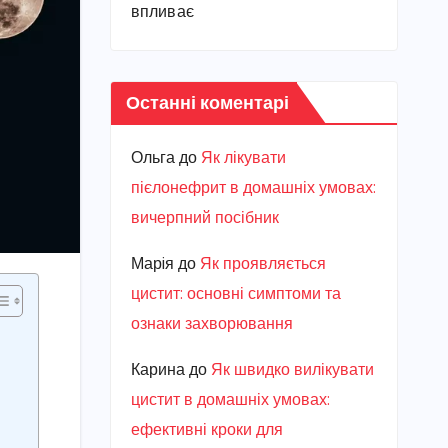
впливає
Останні коментарі
Ольга
до
Як лікувати
пієлонефрит в домашніх умовах:
вичерпний посібник
Марiя
до
Як проявляється
цистит: основні симптоми та
ознаки захворювання
Карина
до
Як швидко вилікувати
цистит в домашніх умовах:
ефективні кроки для