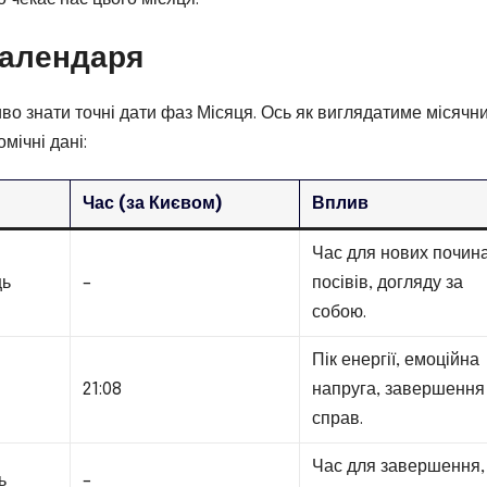
календаря
во знати точні дати фаз Місяця. Ось як виглядатиме місячн
мічні дані:
Час (за Києвом)
Вплив
Час для нових почин
ць
–
посівів, догляду за
собою.
Пік енергії, емоційна
21:08
напруга, завершення
справ.
Час для завершення,
ь
–