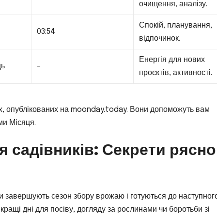
очищення, аналізу.
Спокій, планування,
03:54
відпочинок.
Енергія для нових
ць
–
проєктів, активності.
ах, опублікованих на moonday.today. Вони допоможуть вам
ми Місяця.
я садівників: Секрети рясно
ки завершують сезон збору врожаю і готуються до наступног
кращі дні для посіву, догляду за рослинами чи боротьби зі