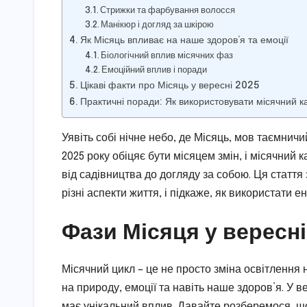
Стрижки та фарбування волосся
Манікюр і догляд за шкірою
Як Місяць впливає на наше здоров’я та емоції
Біологічний вплив місячних фаз
Емоційний вплив і поради
Цікаві факти про Місяць у вересні 2025
Практичні поради: Як використовувати місячний 
Уявіть собі нічне небо, де Місяць, мов таємнич
2025 року обіцяє бути місяцем змін, і місячний
від садівництва до догляду за собою. Ця стаття 
різні аспекти життя, і підкаже, як використати
Фази Місяця у вересні
Місячний цикл – це не просто зміна освітлення 
на природу, емоції та навіть наше здоров’я. У в
має унікальний вплив. Давайте розберемося, що