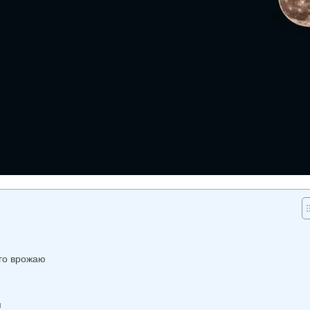
ого врожаю
м