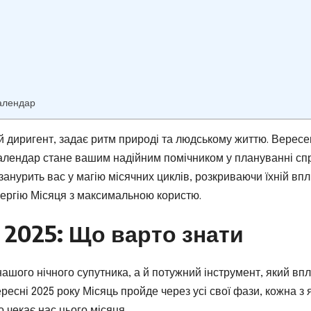
календар
ий диригент, задає ритм природі та людському життю. Вересе
 календар стане вашим надійним помічником у плануванні сп
занурить вас у магію місячних циклів, розкриваючи їхній вп
 енергію Місяця з максимальною користю.
 2025: Що варто знати
нашого нічного супутника, а й потужний інструмент, який вп
ересні 2025 року Місяць пройде через усі свої фази, кожна з 
 чекає нас цього місяця.