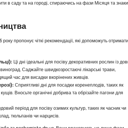
ти в саду та на городі, спираючись на фази Місяця та знаки
вництва
5 року пропонує чіткі рекомендації, які допоможуть отримат
льці):
Ці дні ідеальні для посіву декоративних рослин із до
 виноград. Саджайте швидкозростаючі лікарські трави,
дящий час для висадки вкорінених живців.
розі):
Сприятливі дні для посадки коренеплодів, таких як
 кущів. Вносьте органічні добрива та обрізайте пагони для
довий період для посіву озимих культур, таких як часник чи
клад, тюльпанів чи нарцисів.