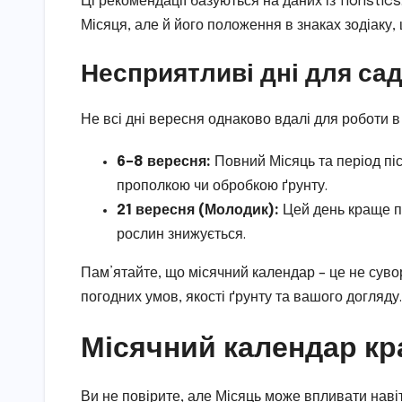
Ці рекомендації базуються на даних із floristi
Місяця, але й його положення в знаках зодіаку,
Несприятливі дні для са
Не всі дні вересня однаково вдалі для роботи в 
6–8 вересня:
Повний Місяць та період пі
прополкою чи обробкою ґрунту.
21 вересня (Молодик):
Цей день краще п
рослин знижується.
Пам’ятайте, що місячний календар – це не сувора
погодних умов, якості ґрунту та вашого догляду.
Місячний календар кр
Ви не повірите, але Місяць може впливати навіт