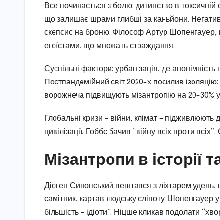
Все починається з болю: дитинство в токсичній с
що залишає шрами глибші за каньйони. Негатив
скепсис на броню. Філософ Артур Шопенгауер, к
егоїстами, що множать страждання.
Суспільні фактори: урбанізація, де анонімність 
Постпандемійний світ 2020-х посилив ізоляцію:
ворожнеча підвищують мізантропію на 20-30% у 
Глобальні кризи – війни, клімат – підживлюють 
цивілізації, Гоббс бачив “війну всіх проти всіх”
Мізантропи в історії т
Діоген Синопський вештався з ліхтарем удень, 
самітник, картав людську сліпоту. Шопенгауер у
більшість – ідіоти”. Ніцше кликав подолати “хв