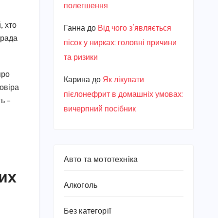
полегшення
, хто
Ганна
до
Від чого з’являється
зрада
пісок у нирках: головні причини
та ризики
про
Карина
до
Як лікувати
довіра
пієлонефрит в домашніх умовах:
ь –
вичерпний посібник
Авто та мототехніка
их
Алкоголь
Без категорії