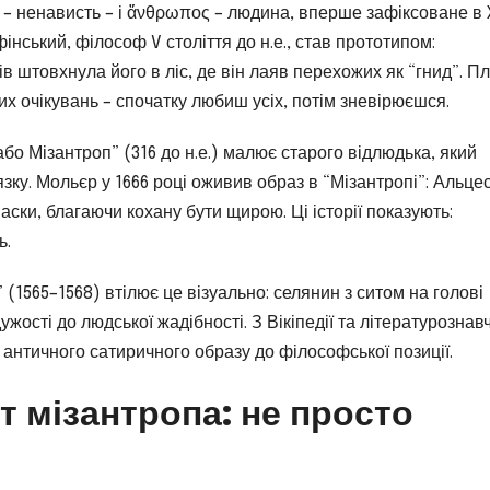
 – ненависть – і ἄνθρωπος – людина, вперше зафіксоване в X
фінський, філософ V століття до н.е., став прототипом:
ів штовхнула його в ліс, де він лаяв перехожих як “гнид”. П
их очікувань – спочатку любиш усіх, потім зневірюєшся.
бо Мізантроп” (316 до н.е.) малює старого відлюдька, який
зку. Мольєр у 1666 році оживив образ в “Мізантропі”: Альцес
маски, благаючи кохану бути щирою. Ці історії показують:
ь.
1565–1568) втілює це візуально: селянин з ситом на голові
жості до людської жадібності. З Вікіпедії та літературознав
античного сатиричного образу до філософської позиції.
т мізантропа: не просто