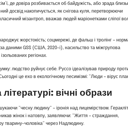
ім’ї, де довіра розбивається об байдужість, або зрада близь
ний досвід накопичується, як снігова куля, перетворюючи
ласичний мізантроп, вважав людей маріонетками сліпої вол
народжує жорстокість; соцмережі, де фальш і тролінг – норм
 за даними GSS (США, 2020-і), насильство та міжгрупова
ізольованих регіонах.
думку: людство руйнує себе. Руссо ідеалізував природу прот
. Сьогодні це ехо в екологічному песимізмі: “Люди – вірус пла
а літературі: вічні образи
шукаючи “чесну людину” – іронія над лицемірством. Геракліт
никав жінок і натовпу, заявляючи: “Життя – страждання,
ору тварину-чоловіка” через Надлюдину.