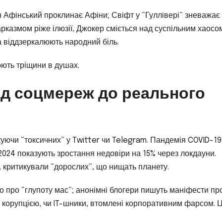
 Афінський проклинає Афіни; Свіфт у “Гуллівері” зневажає 
арказмом ріже ілюзії, Джокер сміється над суспільним хаосом
а віддзеркалюють народний біль.
юють тріщини в душах.
від соцмереж до реального
куючи “токсичних” у Twitter чи Telegram. Пандемія COVID-19
 2024 показують зростання недовіри на 15% через локдауни.
х, критикували “дорослих”, що нищать планету.
но про “глупоту мас”; анонімні блогери пишуть маніфести пр
ні корупцією, чи IT-шники, втомлені корпоративним фарсом. 