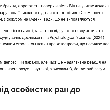
: брехня, жорстокість, поверхневість. Він не уникає людей з
зчарувань. Психологи відзначають когнітивний компонент:
ї, з фокусом на буденні вади, що не виправляються.
є енергію в самоті, мізантроп відчуває активну антипатію.
осуджувачів. Дослідження в Psychological Science (2024)
зкінечним скролінгом новин про катастрофи, що посилює пес
м депресії чи параної, але частіше – адаптивна реакція на
ропи часто розумні, чутливі, з високим IQ, бо гострий розум
від особистих ран до