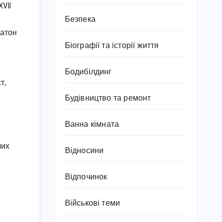
VII
Безпека
латон
Біографії та історії життя
Бодибілдинг
т,
Будівництво та ремонт
Ванна кімната
чих
Відносини
Відпочинок
Військові теми