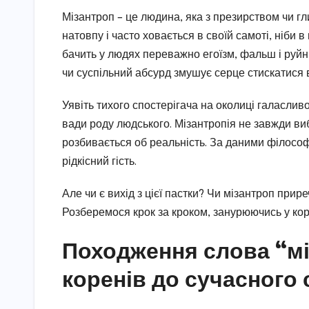
Мізантроп – це людина, яка з презирством чи г
натовпу і часто ховається в своїй самоті, ніби в
бачить у людях переважно егоїзм, фальш і руйн
чи суспільний абсурд змушує серце стискатися в
Уявіть тихого спостерігача на околиці галасливог
вади роду людського. Мізантропія не завжди виб
розбивається об реальність. За даними філософсь
рідкісний гість.
Але чи є вихід з цієї пастки? Чи мізантроп прир
Розберемося крок за кроком, занурюючись у кор
Походження слова “мі
коренів до сучасного 