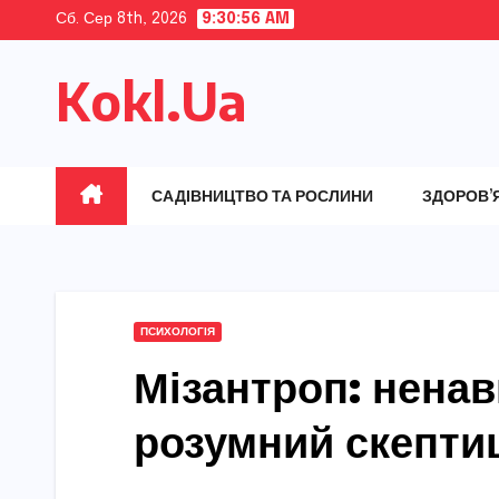
Skip
Сб. Сер 8th, 2026
9:30:57 AM
to
Kokl.Ua
content
САДІВНИЦТВО ТА РОСЛИНИ
ЗДОРОВ’
ПСИХОЛОГІЯ
Мізантроп: ненав
розумний скепти