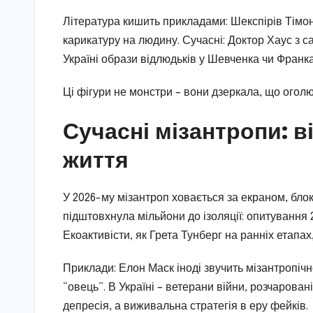
Література кишить прикладами: Шекспірів Тімон
карикатуру на людину. Сучасні: Доктор Хаус з с
Україні образи відлюдьків у Шевченка чи Франк
Ці фігури не монстри – вони дзеркала, що огол
Сучасні мізантропи: 
життя
У 2026-му мізантроп ховається за екраном, бло
підштовхнула мільйони до ізоляції: опитування
Екоактивісти, як Грета Тунберг на ранніх етапа
Приклади: Елон Маск іноді звучить мізантропіч
“овець”. В Україні – ветерани війни, розчарова
депресія, а виживальна стратегія в еру фейків.