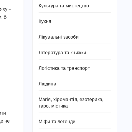
Культура та мистецтво
яху –
. В
Кухня
Лікувальні засоби
Література та книжки
Логістика та транспорт
Людина
Магія, хіромантія, езотерика,
таро, містика
оти
Це не
Міфи та легенди