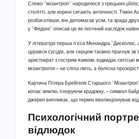
Слово “мізантроп” народилося з грецьких μῖσος
столітті, але корені сягають античності. Тімон А
розбагатівши, він допомагав усім, та зрада друз
у “Федоні” описав це як логічний наслідок наївн
У літературі перша п’єса Менандра “Дисколос, а
цурався сусідів, але серцем таємно прагнув зв’я
аристократ з гострим язиком, відкидає світські 
мізантропія – не сліпа лють, а болісна прозоріст
Картина Пітера Брейгеля Старшого “Мізантроп” (
копає землю, ігноруючи крадіжку, – символ байду
джерел випливає, що термін еволюціонував від 
Психологічний портре
відлюдок