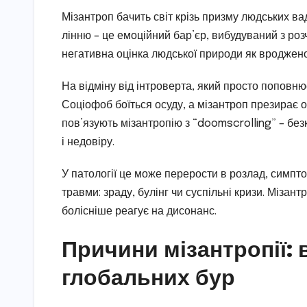
Мізантроп бачить світ крізь призму людських вад
лінню – це емоційний бар’єр, вибудуваний з ро
негативна оцінка людської природи як вроджено
На відміну від інтроверта, який просто поповню
Соціофоб боїться осуду, а мізантроп презирає 
пов’язують мізантропію з “doomscrolling” – бе
і недовіру.
У патології це може перерости в розлад, симпто
травми: зраду, булінг чи суспільні кризи. Мізант
болісніше реагує на дисонанс.
Причини мізантропії: 
глобальних бур