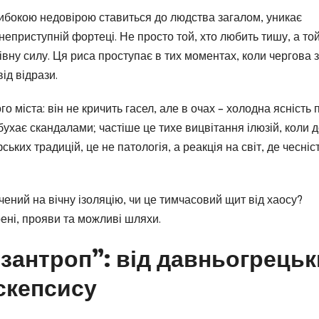
либокою недовірою ставиться до людства загалом, уникає
 неприступній фортеці. Не просто той, хто любить тишу, а той
івну силу. Ця риса проступає в тих моментах, коли чергова 
ід відрази.
о міста: він не кричить гасел, але в очах – холодна ясність 
ухає скандалами; частіше це тихе вицвітання ілюзій, коли 
ких традицій, це не патологія, а реакція на світ, де чесніст
ечений на вічну ізоляцію, чи це тимчасовий щит від хаосу?
ені, прояви та можливі шляхи.
зантроп”: від давньогрецьк
скепсису