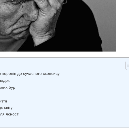
 коренів до сучасного скепсису
людок
ьних бур
иття
до світу
для ясності