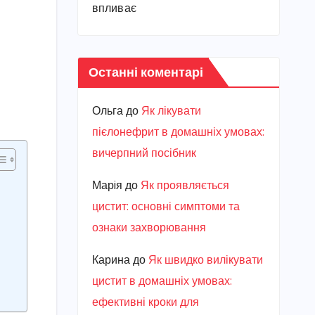
впливає
Останні коментарі
Ольга
до
Як лікувати
пієлонефрит в домашніх умовах:
вичерпний посібник
Марiя
до
Як проявляється
цистит: основні симптоми та
ознаки захворювання
Карина
до
Як швидко вилікувати
цистит в домашніх умовах:
ефективні кроки для