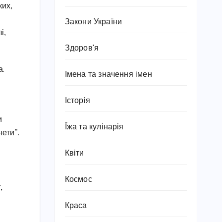
ких,
Закони України
і,
Здоров'я
а.
Імена та значення імен
Історія
и
Їжа та кулінарія
нети”.
Квіти
Космос
,
Краса