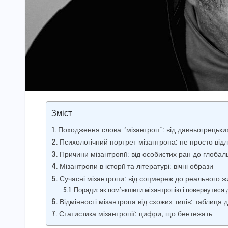
Зміст
Походження слова “мізантроп”: від давньогрецьких
Психологічний портрет мізантропа: не просто від
Причини мізантропії: від особистих ран до глобал
Мізантропи в історії та літературі: вічні образи
Сучасні мізантропи: від соцмереж до реального ж
Поради: як пом’якшити мізантропію і повернутися 
Відмінності мізантропа від схожих типів: таблиця 
Статистика мізантропії: цифри, що бентежать