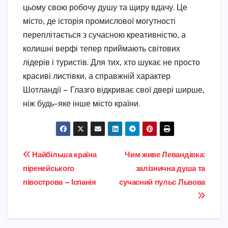
цьому свою робочу душу та щиру вдачу. Це
місто, де історія промислової могутності
переплітається з сучасною креативністю, а
колишні верфі тепер приймають світових
лідерів і туристів. Для тих, хто шукає не просто
красиві листівки, а справжній характер
Шотландії — Глазго відкриває свої двері ширше,
ніж будь-яке інше місто країни.
Навігація
Найбільша країна
Чим живе Левандівка:
піренейського
залізнична душа та
записів
півострова — Іспанія
сучасний пульс Львова