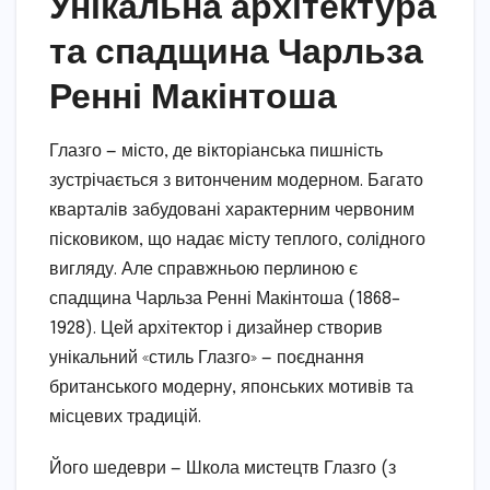
Унікальна архітектура
та спадщина Чарльза
Ренні Макінтоша
Глазго — місто, де вікторіанська пишність
зустрічається з витонченим модерном. Багато
кварталів забудовані характерним червоним
пісковиком, що надає місту теплого, солідного
вигляду. Але справжньою перлиною є
спадщина Чарльза Ренні Макінтоша (1868–
1928). Цей архітектор і дизайнер створив
унікальний «стиль Глазго» — поєднання
британського модерну, японських мотивів та
місцевих традицій.
Його шедеври — Школа мистецтв Глазго (з