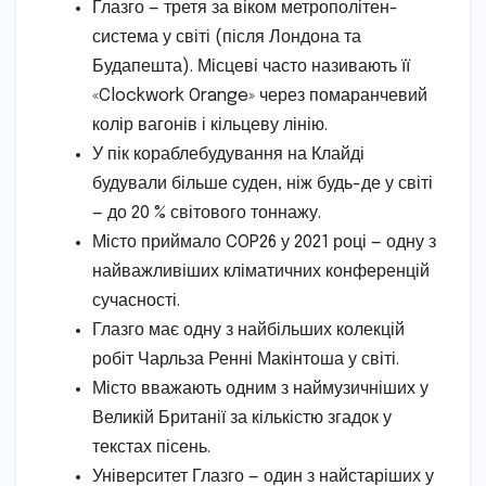
Глазго — третя за віком метрополітен-
система у світі (після Лондона та
Будапешта). Місцеві часто називають її
«Clockwork Orange» через помаранчевий
колір вагонів і кільцеву лінію.
У пік кораблебудування на Клайді
будували більше суден, ніж будь-де у світі
— до 20 % світового тоннажу.
Місто приймало COP26 у 2021 році — одну з
найважливіших кліматичних конференцій
сучасності.
Глазго має одну з найбільших колекцій
робіт Чарльза Ренні Макінтоша у світі.
Місто вважають одним з наймузичніших у
Великій Британії за кількістю згадок у
текстах пісень.
Університет Глазго — один з найстаріших у