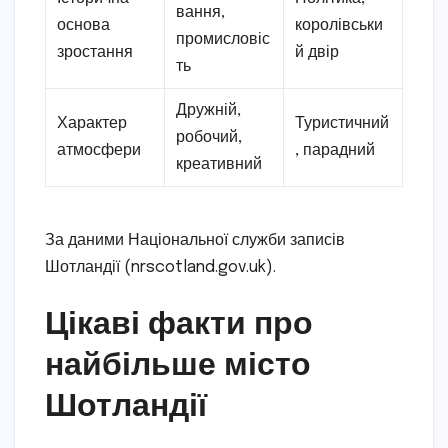
вання,
основа
королівськи
промисловіс
зростання
й двір
ть
Дружній,
Характер
Туристичний
робочий,
атмосфери
, парадний
креативний
За даними Національної служби записів
Шотландії (nrscotland.gov.uk).
Цікаві факти про
найбільше місто
Шотландії