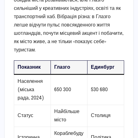
обидва міста розвиваються, але Глазго
сильніший у креативних індустріях, освіті та як
транспортний хаб. Вібрація різна: в Глазго
легше відчути пульс повсякденного життя
шотландців, почути місцевий акцент і побачити,
як місто живе, а не тільки «показує себе»
туристам.
Показник
Глазго
Единбург
Населення
(міська
650 300
530 680
рада, 2024)
Найбільше
Статус
Столиця
місто
Кораблебуду
Історична
Політика,