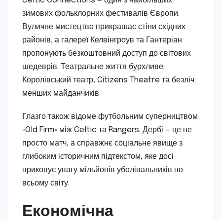
Celtic Connections — один з найбільших
зимових фольклорних фестивалів Європи.
Вуличне мистецтво прикрашає стіни східних
районів, а галереї Келвінгроув та Гантеріан
пропонують безкоштовний доступ до світових
шедеврів. Театральне життя бурхливе:
Королівський театр, Citizens Theatre та безліч
менших майданчиків.
Глазго також відоме футбольним суперництвом
«Old Firm» між Celtic та Rangers. Дербі — це не
просто матч, а справжнє соціальне явище з
глибоким історичним підтекстом, яке досі
приковує увагу мільйонів уболівальників по
всьому світу.
Економічна