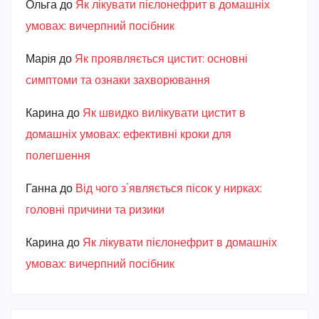
Ольга
до
Як лікувати пієлонефрит в домашніх
умовах: вичерпний посібник
Марiя
до
Як проявляється цистит: основні
симптоми та ознаки захворювання
Карина
до
Як швидко вилікувати цистит в
домашніх умовах: ефективні кроки для
полегшення
Ганна
до
Від чого з’являється пісок у нирках:
головні причини та ризики
Карина
до
Як лікувати пієлонефрит в домашніх
умовах: вичерпний посібник