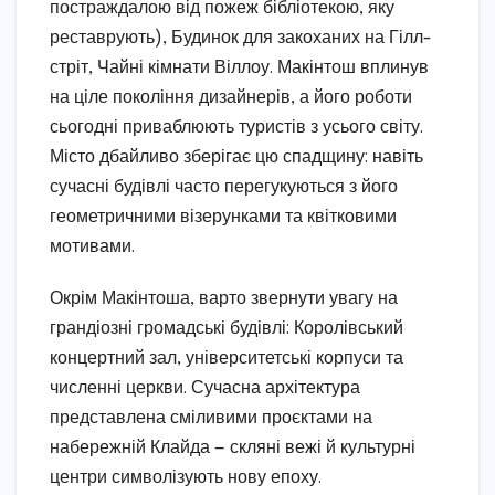
постраждалою від пожеж бібліотекою, яку
реставрують), Будинок для закоханих на Гілл-
стріт, Чайні кімнати Віллоу. Макінтош вплинув
на ціле покоління дизайнерів, а його роботи
сьогодні приваблюють туристів з усього світу.
Місто дбайливо зберігає цю спадщину: навіть
сучасні будівлі часто перегукуються з його
геометричними візерунками та квітковими
мотивами.
Окрім Макінтоша, варто звернути увагу на
грандіозні громадські будівлі: Королівський
концертний зал, університетські корпуси та
численні церкви. Сучасна архітектура
представлена сміливими проєктами на
набережній Клайда — скляні вежі й культурні
центри символізують нову епоху.