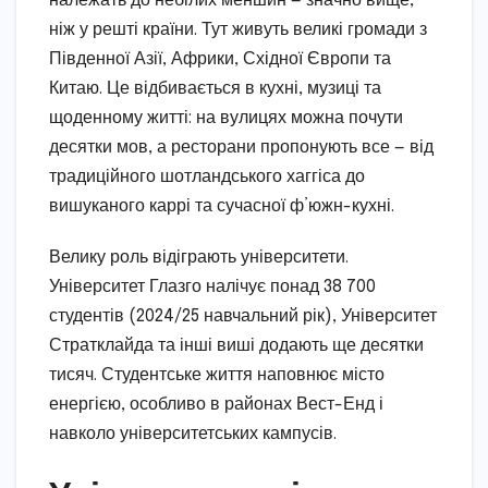
належать до небілих меншин — значно вище,
ніж у решті країни. Тут живуть великі громади з
Південної Азії, Африки, Східної Європи та
Китаю. Це відбивається в кухні, музиці та
щоденному житті: на вулицях можна почути
десятки мов, а ресторани пропонують все — від
традиційного шотландського хаггіса до
вишуканого каррі та сучасної ф’южн-кухні.
Велику роль відіграють університети.
Університет Глазго налічує понад 38 700
студентів (2024/25 навчальний рік), Університет
Стратклайда та інші виші додають ще десятки
тисяч. Студентське життя наповнює місто
енергією, особливо в районах Вест-Енд і
навколо університетських кампусів.