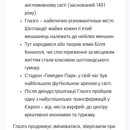
англомовному світі (заснований 1451
року).
Глазго — найетнічно різноманітніше місто
Шотландії: майже кожен п’ятий
мешканець належить до небілих меншин.
Тут народився або творив комік Біллі
Конноллі, чиї спостереження за місцевим
життям стали класикою шотландського
гумору.
Стадіон «Гемпден Парк» у свій час був
найбільшою футбольною ареною у світі.
Після деіндустріалізації Глазго пройшов
одну з найуспішніших трансформацій у
Європі — від «міста верфей» до центру
креативної економіки та туризму.
Глазго продовжує змінюватися, зберігаючи при