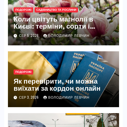
ПОДОРОЖІ
САДІВНИЦТВО ТА РОСЛИНИ
Коли цвітуть магнолії в
Києві: терміни, сорти і
найкращі місця
СЕР 5, 2026
ВОЛОДИМИР ЛЕВЧИН
ПОДОРОЖІ
Як перевірити, чи можна
виїхати за кордон онлайн
СЕР 3, 2026
ВОЛОДИМИР ЛЕВЧИН