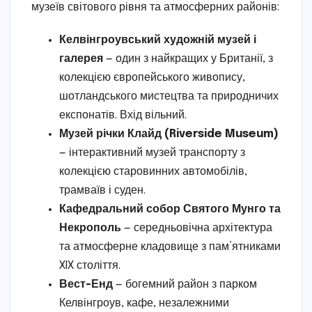
музеїв світового рівня та атмосферних районів:
Келвінгроувський художній музей і
галерея
— один з найкращих у Британії, з
колекцією європейського живопису,
шотландського мистецтва та природничих
експонатів. Вхід вільний.
Музей річки Клайд (Riverside Museum)
— інтерактивний музей транспорту з
колекцією старовинних автомобілів,
трамваїв і суден.
Кафедральний собор Святого Мунго та
Некрополь
— середньовічна архітектура
та атмосферне кладовище з пам’ятниками
XIX століття.
Вест-Енд
— богемний район з парком
Келвінгроув, кафе, незалежними