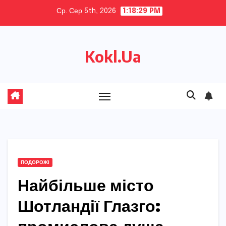
Skip
Ср. Сер 5th, 2026
1:18:30 PM
to
content
Kokl.Ua
ПОДОРОЖІ
Найбільше місто
Шотландії Глазго: