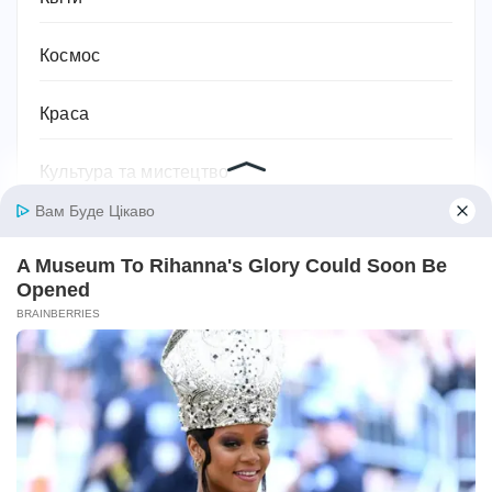
Космос
Краса
Культура та мистецтво
Кухня
Лікувальні засоби
Література та книжки
Логістика та транспорт
Людина