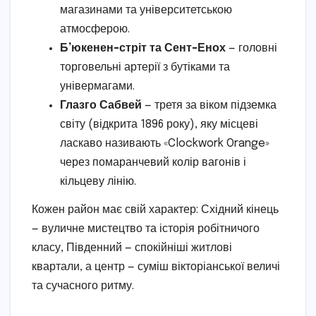
магазинами та університетською
атмосферою.
Б’юкенен-стріт та Сент-Енох
— головні
торговельні артерії з бутіками та
універмагами.
Глазго Сабвей
— третя за віком підземка
світу (відкрита 1896 року), яку місцеві
ласкаво називають «Clockwork Orange»
через помаранчевий колір вагонів і
кільцеву лінію.
Кожен район має свій характер: Східний кінець
— вуличне мистецтво та історія робітничого
класу, Південний — спокійніші житлові
квартали, а центр — суміш вікторіанської величі
та сучасного ритму.