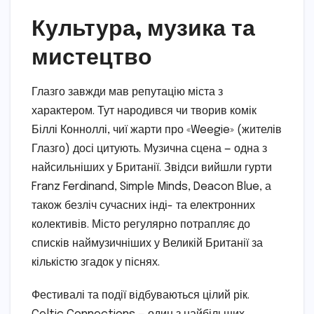
Культура, музика та
мистецтво
Глазго завжди мав репутацію міста з
характером. Тут народився чи творив комік
Біллі Конноллі, чиї жарти про «Weegie» (жителів
Глазго) досі цитують. Музична сцена — одна з
найсильніших у Британії. Звідси вийшли гурти
Franz Ferdinand, Simple Minds, Deacon Blue, а
також безліч сучасних інді- та електронних
колективів. Місто регулярно потрапляє до
списків наймузичніших у Великій Британії за
кількістю згадок у піснях.
Фестивалі та події відбуваються цілий рік.