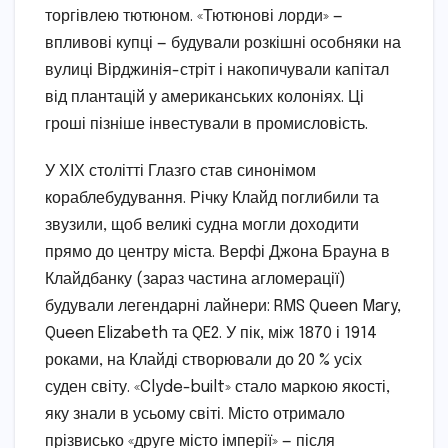
торгівлею тютюном. «Тютюнові лорди» —
впливові купці — будували розкішні особняки на
вулиці Вірджинія-стріт і накопичували капітал
від плантацій у американських колоніях. Ці
гроші пізніше інвестували в промисловість.
У ХІХ столітті Глазго став синонімом
кораблебудування. Річку Клайд поглибили та
звузили, щоб великі судна могли доходити
прямо до центру міста. Верфі Джона Брауна в
Клайдбанку (зараз частина агломерації)
будували легендарні лайнери: RMS Queen Mary,
Queen Elizabeth та QE2. У пік, між 1870 і 1914
роками, на Клайді створювали до 20 % усіх
суден світу. «Clyde-built» стало маркою якості,
яку знали в усьому світі. Місто отримало
прізвисько «друге місто імперії» — після