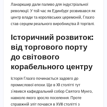
Ланаркшир дали паливо для індустріальної
революції. У той час як Единбург розвивався як
центр влади та королівських церемоній, Глазго
став серцем реального виробництва й торгівлі.
Історичний розвиток:
від торгового порту
до світового
корабельного центру
Історія Глазго починається задовго до
промислової епохи. Ще в XII столітті тут
з’явився кафедральний собор Святого Мунго,
навколо якого зросло поселення. Проте
справжній зліт почався в XVIII столітті з