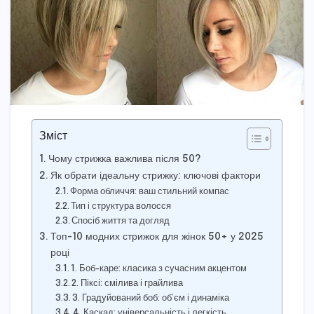
Зміст
Чому стрижка важлива після 50?
Як обрати ідеальну стрижку: ключові фактори
Форма обличчя: ваш стильний компас
Тип і структура волосся
Спосіб життя та догляд
Топ-10 модних стрижок для жінок 50+ у 2025
році
1. Боб-каре: класика з сучасним акцентом
2. Піксі: смілива і грайлива
3. Градуйований боб: об’єм і динаміка
4. Каскад: універсальність і легкість