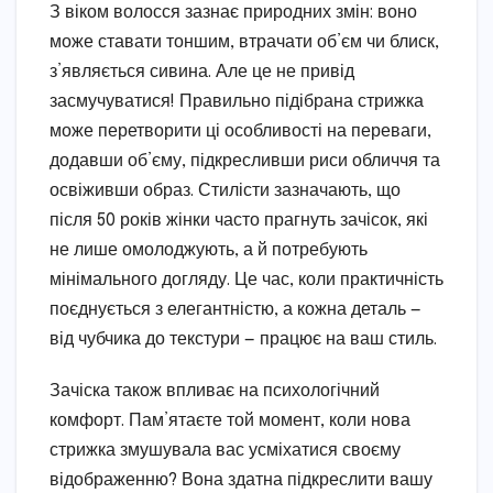
З віком волосся зазнає природних змін: воно
може ставати тоншим, втрачати об’єм чи блиск,
з’являється сивина. Але це не привід
засмучуватися! Правильно підібрана стрижка
може перетворити ці особливості на переваги,
додавши об’єму, підкресливши риси обличчя та
освіживши образ. Стилісти зазначають, що
після 50 років жінки часто прагнуть зачісок, які
не лише омолоджують, а й потребують
мінімального догляду. Це час, коли практичність
поєднується з елегантністю, а кожна деталь —
від чубчика до текстури — працює на ваш стиль.
Зачіска також впливає на психологічний
комфорт. Пам’ятаєте той момент, коли нова
стрижка змушувала вас усміхатися своєму
відображенню? Вона здатна підкреслити вашу