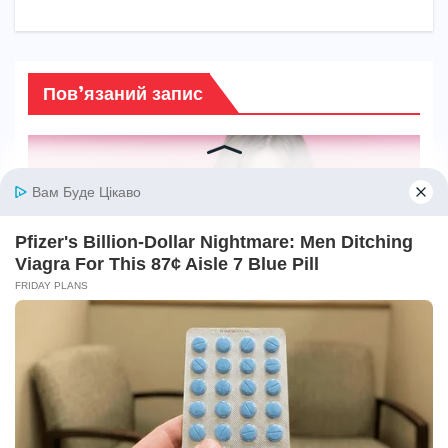
Пов’язаний запис
КРАСА
Місячний календар стрижок:
секрети ідеального волосся
СЕР 4, 2026
ВОЛОДИМИР ЛЕВЧИН
КРАСА