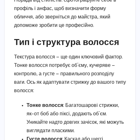
Порада від стилістів: сфотографуйте себе в
профіль і анфас, щоб визначити форму
обличчя, або зверніться до майстра, який
допоможе зробити це професійно.
Тип і структура волосся
Текстура волосся — ще один ключовий фактор.
Тонке волосся потребує об’єму, кучеряве —
контролю, а густе — правильного розподілу
ваги. Ось як адаптувати стрижку до вашого типу
волосся:
Тонке волосся
: Багатошарові стрижки,
як-от боб або піксі, додають об’єм.
Уникайте надто довгих зачісок, які можуть
виглядати пласкими.
Густе волосся
: Каскад або шеггі