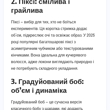
2. Піксі: смілива і
грайлива
Піксі — вибір для тих, хто не боїться
експериментів. Ця коротка стрижка додає
об’єм, підкреслює очі та освіжає образ. У 2025
році популярні багатошарові піксі з
асиметричним чубчиком або текстурованими
кінчиками. Вона ідеальна для кучерявого
волосся, адже локони виглядають природно і
не потребують складного укладання.
3. Градуйований боб:
об’єм і динаміка
Градуйований боб — це сучасна версія
класичного бобу з шарами, які додають