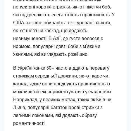
популярні короткі стрижки, як-от піксі чи боб,
які підкреслюють елегантність і практичність. У
США частіше обирають текстуровані зачіски,
як-от шеггі чи каскад, що додають
невимушеності. В Азії, де густе волосся є
нормою, популярні довгі боби з м’якими
хвилями, які виглядають розкішно.
В Україні жінки 50+ часто віддають перевагу
стрижкам середньої довжини, як-от каре чи
каскад, адже вони поєднують практичність із
можливістю експериментувати з укладанням.
Наприклад, у великих містах, таких як Київ чи
Львів, популярні багатошарові стрижки з
легкими локонами, які додають образу
романтичності.