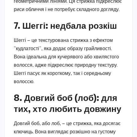
геометричними лініями. Ця стрижка підкреслює
риси обличчя і не потребує складного догляду.
7. Шеггі: недбала розкіш
Шеггі — це текстурована стрижка з ефектом
“кудлатості”, яка додає образу грайливості.
Вона ідеальна для кучерявого або хвилястого
волосся, адже підкреслює природну текстуру.
Шеггі пасує як короткому, так і середньому
волоссю.
8. Довгий боб (лоб): для
тих, хто любить довжину
Довгий боб, або лоб, — це стрижка, яка досягає
ключиць. Вона виглядає розкішно на густому