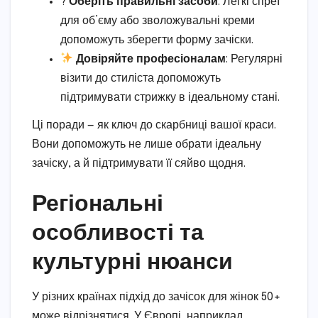
?
Оберіть правильні засоби
: Легкі спреї
для об’єму або зволожувальні креми
допоможуть зберегти форму зачіски.
Довіряйте професіоналам
: Регулярні
візити до стиліста допоможуть
підтримувати стрижку в ідеальному стані.
Ці поради — як ключ до скарбниці вашої краси.
Вони допоможуть не лише обрати ідеальну
зачіску, а й підтримувати її сяйво щодня.
Регіональні
особливості та
культурні нюанси
У різних країнах підхід до зачісок для жінок 50+
може відрізнятися. У Європі, наприклад,