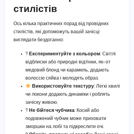
стилістів
Ось кілька практичних порад від провідних
стилістів, які допоможуть вашій зачісці
виглядати бездоганно:
?
Експериментуйте з кольором
: Світлі
відблиски або природні відтінки, як-от
медовий блонд чи карамель, додають
волоссю сяйва і молодять образ.
Використовуйте текстуру
: Легкі хвилі
чи локони додають динаміки і роблять
зачіску живою.
?
Не бійтеся чубчика
: Косий або
подовжений чубчик може приховати
зморшки на лобі та підкреслити очі.