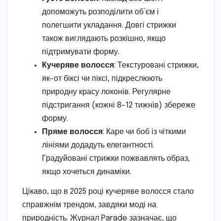
допоможуть розподілити об’єм і
полегшити укладання. Довгі стрижки
також виглядають розкішно, якщо
підтримувати форму.
Кучеряве волосся
: Текстуровані стрижки,
як-от біксі чи піксі, підкреслюють
природну красу локонів. Регулярне
підстригання (кожні 8–12 тижнів) збереже
форму.
Пряме волосся
: Каре чи боб із чіткими
лініями додадуть елегантності.
Градуйовані стрижки пожвавлять образ,
якщо хочеться динаміки.
Цікаво, що в 2025 році кучеряве волосся стало
справжнім трендом, завдяки моді на
природність. Журнал Parade зазначає, що