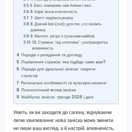
5. Біксі: компроміс між бобом і піксі
6. Каре: вічна елегантність
7. Шеггі: недбала розкіш
8. Довгий боб (лоб): для тих, хто любить
довжину
9. Маллет: ретро з сучасним вайбом
10. Стрижка “під хлопчика”: ультракоротка
впевненість
Поради з укладання та догляду
Порівняння стрижок: яка підійде саме вам?
Поради для ідеальної зачіски: секрети
стилістів
Регіональні особливості та культурні нюанси
Психологічний вплив зачіски
Майбутнє зачісок: тренди 2025 і далі
Уявіть, як ви заходите до салону, відчуваючи
легке хвилювання: нова зачіска може змінити
не лише ваш вигляд, а й настрій, впевненість,