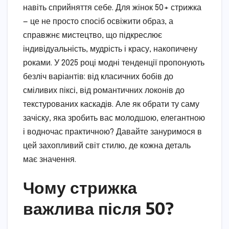
навіть сприйняття себе. Для жінок 50+ стрижка
— це не просто спосіб освіжити образ, а
справжнє мистецтво, що підкреслює
індивідуальність, мудрість і красу, накопичену
роками. У 2025 році модні тенденції пропонують
безліч варіантів: від класичних бобів до
сміливих піксі, від романтичних локонів до
текстурованих каскадів. Але як обрати ту саму
зачіску, яка зробить вас молодшою, елегантною
і водночас практичною? Давайте зануримося в
цей захопливий світ стилю, де кожна деталь
має значення.
Чому стрижка
важлива після 50?