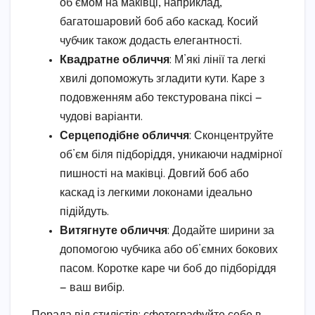
об’ємом на маківці, наприклад,
багатошаровий боб або каскад. Косий
чубчик також додасть елегантності.
Квадратне обличчя
: М’які лінії та легкі
хвилі допоможуть згладити кути. Каре з
подовженням або текстурована піксі —
чудові варіанти.
Серцеподібне обличчя
: Сконцентруйте
об’єм біля підборіддя, уникаючи надмірної
пишності на маківці. Довгий боб або
каскад із легкими локонами ідеально
підійдуть.
Витягнуте обличчя
: Додайте ширини за
допомогою чубчика або об’ємних бокових
пасом. Коротке каре чи боб до підборіддя
— ваш вибір.