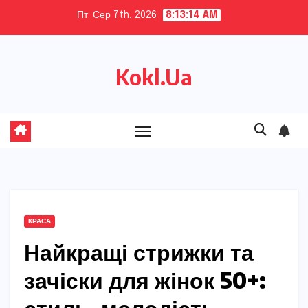
Skip
Пт. Сер 7th, 2026
8:13:15 AM
to
content
Kokl.Ua
КРАСА
Найкращі стрижки та
зачіски для жінок 50+: