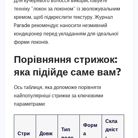
Для кучерявого волосся використовуйте
техніку “локон за локоном” із зволожувальним
кремом, щоб підкреслити текстуру. Журнал
Parade рекомендує наносити незмивний
кондиціонер перед укладанням для ідеальної
форми локонів.
Порівняння стрижок:
яка підійде саме вам?
Ось таблиця, яка допоможе порівняти
найпопулярніші стрижки за ключовими
параметрами:
Скла
Форм
Тип
дніст
Стри
Довж
а