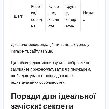
Корот
Кучер
Кругл
ка/
яве,
е,
Низьк
Шеггі
серед
хвиля
квадр
а
ня
сте
атне
Джерело: рекомендації стилістів із журналу
Parade та сайту tsn.ua.
Ця таблиця допоможе звузити вибір, але не
забувайте проконсультуватися з перукарем,
щоб адаптувати стрижку до ваших
індивідуальних особливостей.
Поради для ідеальної
зачіски: секрети