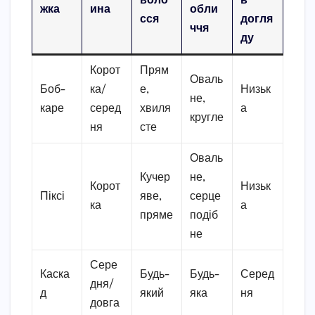
воло
ь
жка
ина
обли
сся
догля
ччя
ду
Корот
Прям
Оваль
Боб-
ка/
е,
Низьк
не,
каре
серед
хвиля
а
кругле
ня
сте
Оваль
Кучер
не,
Корот
Низьк
Піксі
яве,
серце
ка
а
пряме
подіб
не
Сере
Каска
Будь-
Будь-
Серед
дня/
д
який
яка
ня
довга