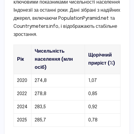
ключовими показниками чисельності населення
Індонезії за останні роки. Дані зібрані з надійних
джерел, включаючи PopulationPyramid.net та
Countrymeters.info, і відображають стабільне
зростання.
Чисельність
Щорічний
Рік
населення (млн
приріст (%)
осіб)
2020
274,8
1,07
2022
278,8
0,85
2024
283,5
0,92
2025
285,7
0,78