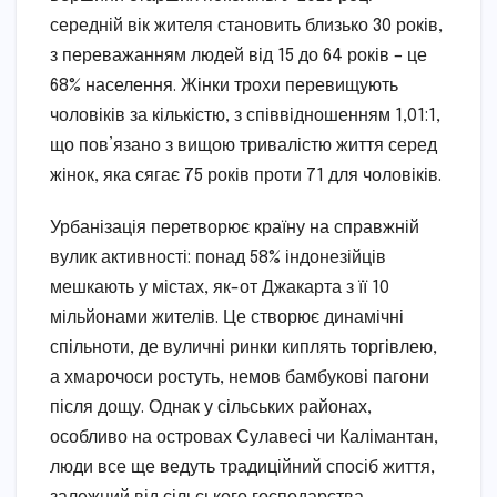
середній вік жителя становить близько 30 років,
з переважанням людей від 15 до 64 років – це
68% населення. Жінки трохи перевищують
чоловіків за кількістю, з співвідношенням 1,01:1,
що пов’язано з вищою тривалістю життя серед
жінок, яка сягає 75 років проти 71 для чоловіків.
Урбанізація перетворює країну на справжній
вулик активності: понад 58% індонезійців
мешкають у містах, як-от Джакарта з її 10
мільйонами жителів. Це створює динамічні
спільноти, де вуличні ринки киплять торгівлею,
а хмарочоси ростуть, немов бамбукові пагони
після дощу. Однак у сільських районах,
особливо на островах Сулавесі чи Калімантан,
люди все ще ведуть традиційний спосіб життя,