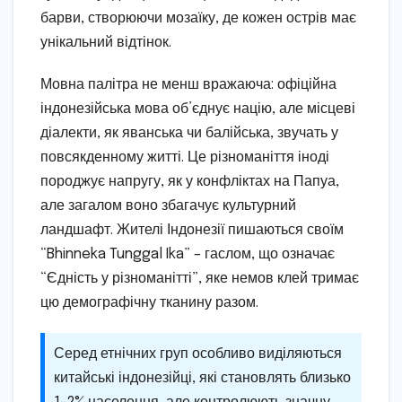
барви, створюючи мозаїку, де кожен острів має
унікальний відтінок.
Мовна палітра не менш вражаюча: офіційна
індонезійська мова об’єднує націю, але місцеві
діалекти, як яванська чи балійська, звучать у
повсякденному житті. Це різноманіття іноді
породжує напругу, як у конфліктах на Папуа,
але загалом воно збагачує культурний
ландшафт. Жителі Індонезії пишаються своїм
“Bhinneka Tunggal Ika” – гаслом, що означає
“Єдність у різноманітті”, яке немов клей тримає
цю демографічну тканину разом.
Серед етнічних груп особливо виділяються
китайські індонезійці, які становлять близько