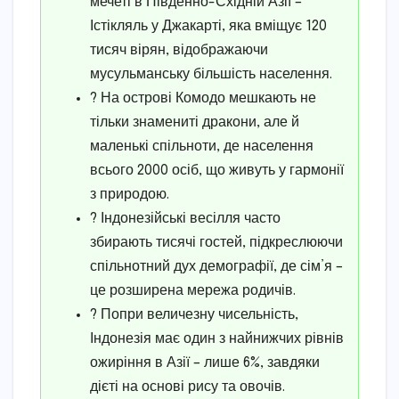
мечеті в Південно-Східній Азії –
Істікляль у Джакарті, яка вміщує 120
тисяч вірян, відображаючи
мусульманську більшість населення.
? На острові Комодо мешкають не
тільки знамениті дракони, але й
маленькі спільноти, де населення
всього 2000 осіб, що живуть у гармонії
з природою.
? Індонезійські весілля часто
збирають тисячі гостей, підкреслюючи
спільнотний дух демографії, де сім’я –
це розширена мережа родичів.
? Попри величезну чисельність,
Індонезія має один з найнижчих рівнів
ожиріння в Азії – лише 6%, завдяки
дієті на основі рису та овочів.