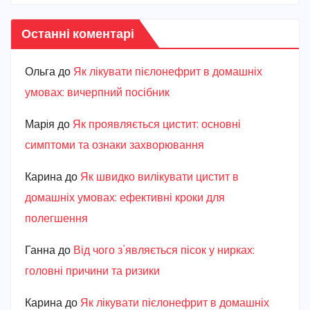
Останні коментарі
Ольга
до
Як лікувати пієлонефрит в домашніх
умовах: вичерпний посібник
Марiя
до
Як проявляється цистит: основні
симптоми та ознаки захворювання
Карина
до
Як швидко вилікувати цистит в
домашніх умовах: ефективні кроки для
полегшення
Ганна
до
Від чого з’являється пісок у нирках:
головні причини та ризики
Карина
до
Як лікувати пієлонефрит в домашніх