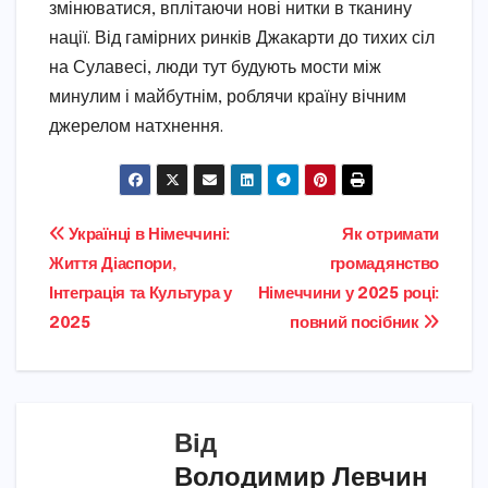
змінюватися, вплітаючи нові нитки в тканину
нації. Від гамірних ринків Джакарти до тихих сіл
на Сулавесі, люди тут будують мости між
минулим і майбутнім, роблячи країну вічним
джерелом натхнення.
Навігація
Українці в Німеччині:
Як отримати
Життя Діаспори,
громадянство
записів
Інтеграція та Культура у
Німеччини у 2025 році:
2025
повний посібник
Від
Володимир Левчин