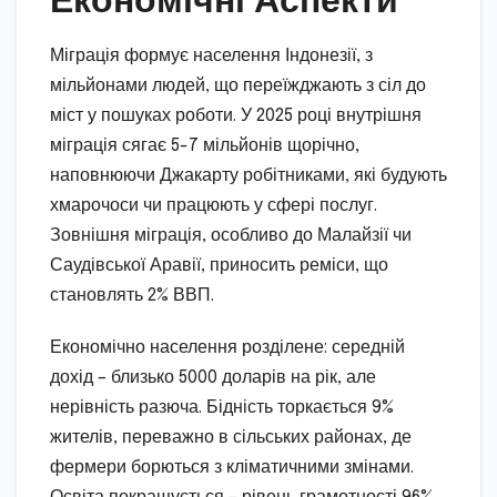
Міграція формує населення Індонезії, з
мільйонами людей, що переїжджають з сіл до
міст у пошуках роботи. У 2025 році внутрішня
міграція сягає 5-7 мільйонів щорічно,
наповнюючи Джакарту робітниками, які будують
хмарочоси чи працюють у сфері послуг.
Зовнішня міграція, особливо до Малайзії чи
Саудівської Аравії, приносить реміси, що
становлять 2% ВВП.
Економічно населення розділене: середній
дохід – близько 5000 доларів на рік, але
нерівність разюча. Бідність торкається 9%
жителів, переважно в сільських районах, де
фермери борються з кліматичними змінами.