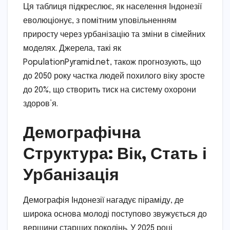
Ця таблиця підкреслює, як населення Індонезії
еволюціонує, з помітним уповільненням
приросту через урбанізацію та зміни в сімейних
моделях. Джерела, такі як
PopulationPyramid.net, також прогнозують, що
до 2050 року частка людей похилого віку зросте
до 20%, що створить тиск на систему охорони
здоров’я.
Демографічна
Структура: Вік, Стать і
Урбанізація
Демографія Індонезії нагадує піраміду, де
широка основа молоді поступово звужується до
вершини старших поколінь. У 2025 році