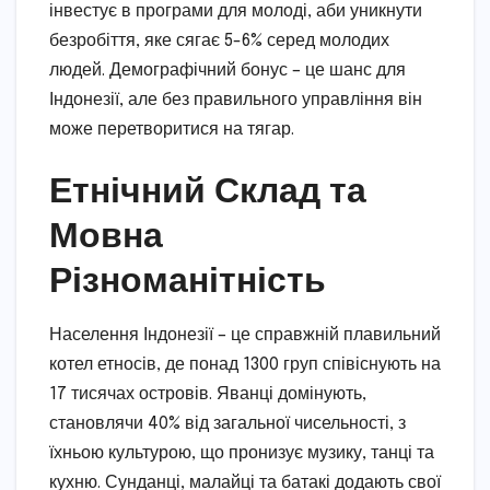
інвестує в програми для молоді, аби уникнути
безробіття, яке сягає 5-6% серед молодих
людей. Демографічний бонус – це шанс для
Індонезії, але без правильного управління він
може перетворитися на тягар.
Етнічний Склад та
Мовна
Різноманітність
Населення Індонезії – це справжній плавильний
котел етносів, де понад 1300 груп співіснують на
17 тисячах островів. Яванці домінують,
становлячи 40% від загальної чисельності, з
їхньою культурою, що пронизує музику, танці та
кухню. Сунданці, малайці та батакі додають свої