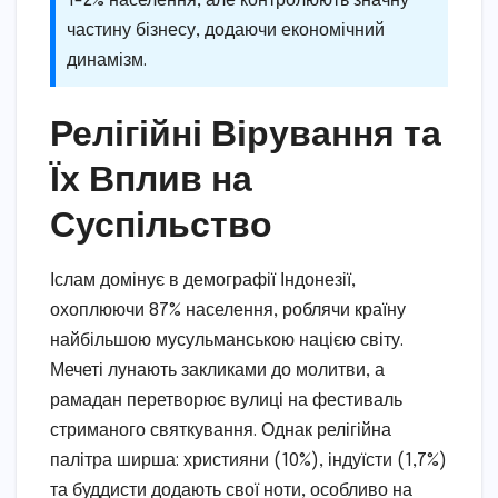
1-2% населення, але контролюють значну
частину бізнесу, додаючи економічний
динамізм.
Релігійні Вірування та
Їх Вплив на
Суспільство
Іслам домінує в демографії Індонезії,
охоплюючи 87% населення, роблячи країну
найбільшою мусульманською нацією світу.
Мечеті лунають закликами до молитви, а
рамадан перетворює вулиці на фестиваль
стриманого святкування. Однак релігійна
палітра ширша: християни (10%), індуїсти (1,7%)
та буддисти додають свої ноти, особливо на