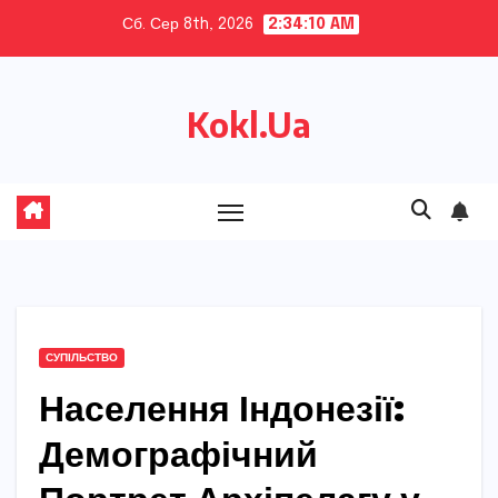
Skip
Сб. Сер 8th, 2026
2:34:11 AM
to
content
Kokl.Ua
СУПІЛЬСТВО
Населення Індонезії:
Демографічний