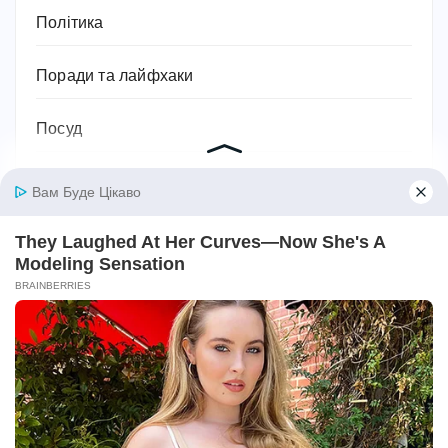
Політика
Поради та лайфхаки
Посуд
Право
Приватна власність
Привітання
Прикмети та сни
Програми тренування
Професії та робота