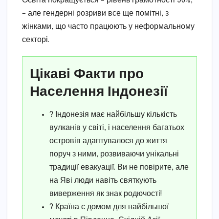
Освіта покращується – рівень грамотності 96%,
– але гендерні розриви все ще помітні, з
жінками, що часто працюють у неформальному
секторі.
Цікаві Факти про
Населення Індонезії
? Індонезія має найбільшу кількість
вулканів у світі, і населення багатьох
островів адаптувалося до життя
поруч з ними, розвиваючи унікальні
традиції евакуації. Ви не повірите, але
на Яві люди навіть святкують
виверження як знак родючості!
? Країна є домом для найбільшої