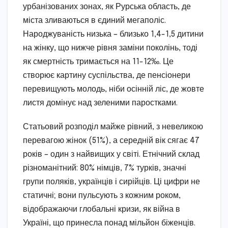
урбанізованих зонах, як Рурська область, де
міста зливаються в єдиний мегаполіс.
Народжуваність низька – близько 1,4-1,5 дитини
на жінку, що нижче рівня заміни поколінь, тоді
як смертність тримається на 11-12‰. Це
створює картину суспільства, де пенсіонери
перевищують молодь, ніби осінній ліс, де жовте
листя домінує над зеленими паростками.
Статьовий розподіл майже рівний, з невеликою
перевагою жінок (51%), а середній вік сягає 47
років – один з найвищих у світі. Етнічний склад
різноманітний: 80% німців, 7% турків, значні
групи поляків, українців і сирійців. Ці цифри не
статичні; вони пульсують з кожним роком,
відображаючи глобальні кризи, як війна в
Україні, що принесла понад мільйон біженців.