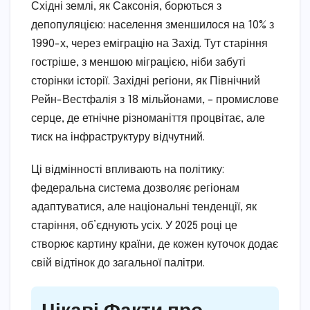
Східні землі, як Саксонія, борються з
депопуляцією: населення зменшилося на 10% з
1990-х, через еміграцію на Захід. Тут старіння
гостріше, з меншою міграцією, ніби забуті
сторінки історії. Західні регіони, як Північний
Рейн-Вестфалія з 18 мільйонами, – промислове
серце, де етнічне різноманіття процвітає, але
тиск на інфраструктуру відчутний.
Ці відмінності впливають на політику:
федеральна система дозволяє регіонам
адаптуватися, але національні тенденції, як
старіння, об’єднують усіх. У 2025 році це
створює картину країни, де кожен куточок додає
свій відтінок до загальної палітри.
Цікаві Факти про