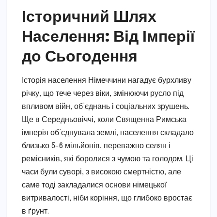
Історичний Шлях
Населення: Від Імперії
до Сьогодення
Історія населення Німеччини нагадує бурхливу
річку, що тече через віки, змінюючи русло під
впливом війн, об’єднань і соціальних зрушень.
Ще в Середньовіччі, коли Священна Римська
імперія об’єднувала землі, населення складало
близько 5-6 мільйонів, переважно селян і
ремісників, які боролися з чумою та голодом. Ці
часи були суворі, з високою смертністю, але
саме тоді закладалися основи німецької
витривалості, ніби коріння, що глибоко вростає
в ґрунт.