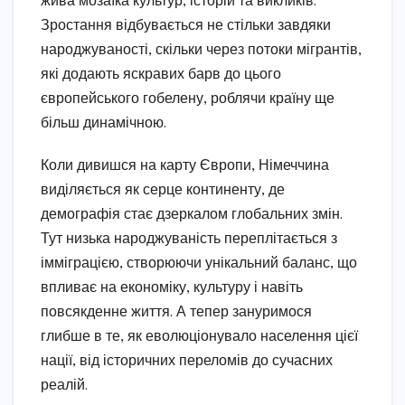
жива мозаїка культур, історій та викликів.
Зростання відбувається не стільки завдяки
народжуваності, скільки через потоки мігрантів,
які додають яскравих барв до цього
європейського гобелену, роблячи країну ще
більш динамічною.
Коли дивишся на карту Європи, Німеччина
виділяється як серце континенту, де
демографія стає дзеркалом глобальних змін.
Тут низька народжуваність переплітається з
імміграцією, створюючи унікальний баланс, що
впливає на економіку, культуру і навіть
повсякденне життя. А тепер зануримося
глибше в те, як еволюціонувало населення цієї
нації, від історичних переломів до сучасних
реалій.