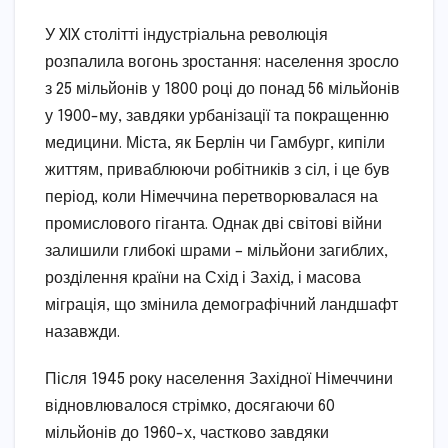
У XIX столітті індустріальна революція
розпалила вогонь зростання: населення зросло
з 25 мільйонів у 1800 році до понад 56 мільйонів
у 1900-му, завдяки урбанізації та покращенню
медицини. Міста, як Берлін чи Гамбург, кипіли
життям, приваблюючи робітників з сіл, і це був
період, коли Німеччина перетворювалася на
промислового гіганта. Однак дві світові війни
залишили глибокі шрами – мільйони загиблих,
розділення країни на Схід і Захід, і масова
міграція, що змінила демографічний ландшафт
назавжди.
Після 1945 року населення Західної Німеччини
відновлювалося стрімко, досягаючи 60
мільйонів до 1960-х, частково завдяки