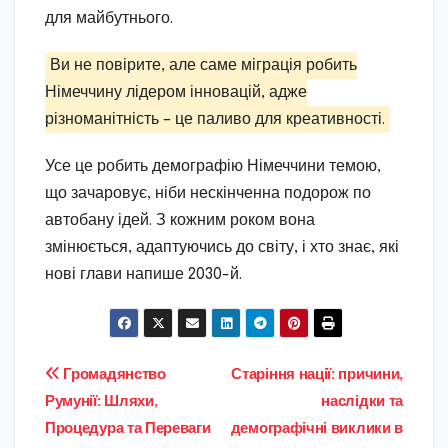
для майбутнього.
Ви не повірите, але саме міграція робить
Німеччину лідером інновацій, адже
різноманітність – це паливо для креативності.
Усе це робить демографію Німеччини темою,
що зачаровує, ніби нескінченна подорож по
автобану ідей. З кожним роком вона
змінюється, адаптуючись до світу, і хто знає, які
нові глави напише 2030-й.
Навігація
Громадянство
Старіння нації: причини,
Румунії: Шляхи,
наслідки та
записів
Процедура та Переваги
демографічні виклики в