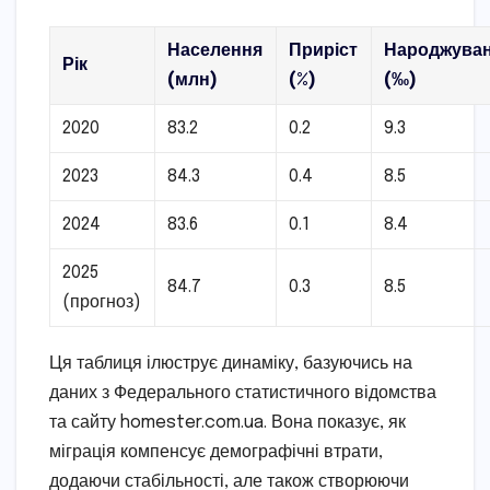
Населення
Приріст
Народжуван
Рік
(млн)
(%)
(‰)
2020
83.2
0.2
9.3
2023
84.3
0.4
8.5
2024
83.6
0.1
8.4
2025
84.7
0.3
8.5
(прогноз)
Ця таблиця ілюструє динаміку, базуючись на
даних з Федерального статистичного відомства
та сайту homester.com.ua. Вона показує, як
міграція компенсує демографічні втрати,
додаючи стабільності, але також створюючи