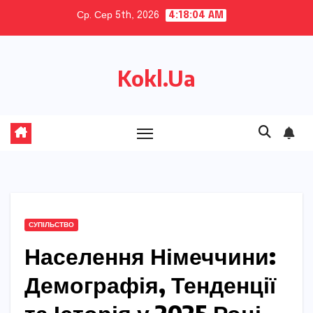
Skip
Ср. Сер 5th, 2026
4:18:05 AM
to
content
Kokl.Ua
СУПІЛЬСТВО
Населення Німеччини:
Демографія, Тенденції