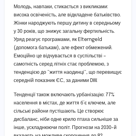
Молодь, навпаки, стикається з викликами:
висока освіченість, але відкладене батьківство.
Жінки народжують першу дитину в середньому
у 30 років, що знижує загальну фертильність.
Уряд реагує програмами, як Elterngeld
(допомога батькам), але ефект обмежений.
Емоційно це відчувається в суспільстві –
самотність серед літніх стає проблемою, з
тенденцією до “життя наодинці”, що перевищує
середній показник ЄС, за даними DW.
Тенденції також включають урбанізацію: 77%
населення в містах, де життя б’є ключем, але
сільські райони пустішають. Це створює
дисбаланс, ніби одне крило птаха сильніше за
інше, ускладнюючи політ. Прогнози на 2030-й
вказують на можливе скорочення до 82