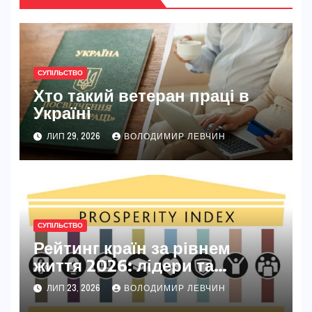
СУПІЛЬСТВО
Хто такий ветеран праці в
Україні
ЛИП 29, 2026
ВОЛОДИМИР ЛЕВЧИН
СУПІЛЬСТВО
Рейтинг країн за рівнем
життя 2026: лідери та
секрети їхнього успіху
ЛИП 23, 2026
ВОЛОДИМИР ЛЕВЧИН