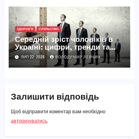
ЗДОРОВ'Я
СУПІЛЬСТВО
Середній зріст чоловіків в
Україні: цифри, тренди та
реальність 2026
ЛИП 22, 2026
ВОЛОДИМИР ЛЕВЧИН
Залишити відповідь
Щоб відправити коментар вам необхідно
авторизуватись
.