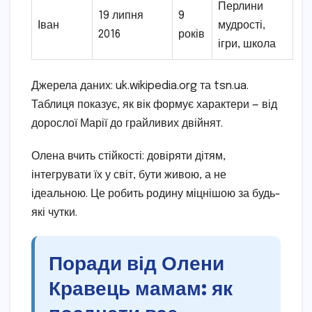
Перлини
19 липня
9
Іван
мудрості,
2016
років
ігри, школа
Джерела даних: uk.wikipedia.org та tsn.ua.
Таблиця показує, як вік формує характери — від
дорослої Марії до грайливих двійнят.
Олена вчить стійкості: довіряти дітям,
інтегрувати їх у світ, бути живою, а не
ідеальною. Це робить родину міцнішою за будь-
які чутки.
Поради від Олени
Кравець мамам: як