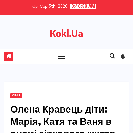
Skip
Ср. Сер 5th, 2026
8:40:59 AM
to
content
Kokl.Ua
СІМ'Я
Олена Кравець діти:
Марія, Катя та Ваня в