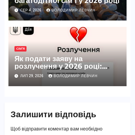
СЕР 4, 2026
ВОЛОДИМИР ЛЕВЧИН
СІМ'Я
Як подати заяву на
розлучення у 2026 році:
повний покроковий гайд
ЛИП 29, 2026
ВОЛОДИМИР ЛЕВЧИН
Залишити відповідь
Щоб відправити коментар вам необхідно