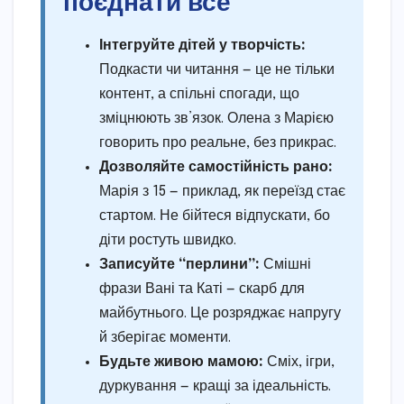
поєднати все
Інтегруйте дітей у творчість:
Подкасти чи читання — це не тільки
контент, а спільні спогади, що
зміцнюють зв’язок. Олена з Марією
говорить про реальне, без прикрас.
Дозволяйте самостійність рано:
Марія з 15 — приклад, як переїзд стає
стартом. Не бійтеся відпускати, бо
діти ростуть швидко.
Записуйте “перлини”:
Смішні
фрази Вані та Каті — скарб для
майбутнього. Це розряджає напругу
й зберігає моменти.
Будьте живою мамою:
Сміх, ігри,
дуркування — кращі за ідеальність.