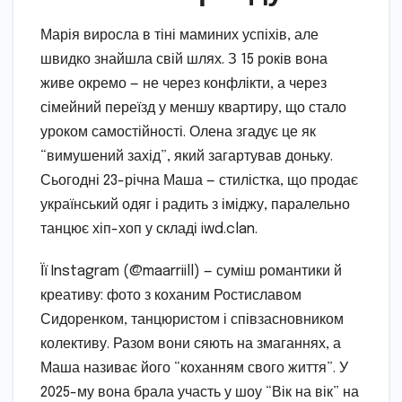
Марія виросла в тіні маминих успіхів, але
швидко знайшла свій шлях. З 15 років вона
живе окремо — не через конфлікти, а через
сімейний переїзд у меншу квартиру, що стало
уроком самостійності. Олена згадує це як
“вимушений захід”, який загартував доньку.
Сьогодні 23-річна Маша — стилістка, що продає
український одяг і радить з іміджу, паралельно
танцює хіп-хоп у складі iwd.clan.
Її Instagram (@maarriill) — суміш романтики й
креативу: фото з коханим Ростиславом
Сидоренком, танцюристом і співзасновником
колективу. Разом вони сяють на змаганнях, а
Маша називає його “коханням свого життя”. У
2025-му вона брала участь у шоу “Вік на вік” на