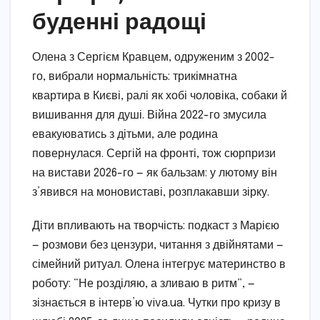
буденні радощі
Олена з Сергієм Кравцем, одруженим з 2002-
го, вибрали нормальність: трикімнатна
квартира в Києві, ралі як хобі чоловіка, собаки й
вишивання для душі. Війна 2022-го змусила
евакуюватись з дітьми, але родина
повернулася. Сергій на фронті, тож сюрпризи
на вистави 2026-го — як бальзам: у лютому він
з’явився на моновиставі, розплакавши зірку.
Діти впливають на творчість: подкаст з Марією
— розмови без цензури, читання з двійнятами —
сімейний ритуал. Олена інтегрує материнство в
роботу: “Не розділяю, а зливаю в ритм”, —
зізнається в інтерв’ю viva.ua. Чутки про кризу в