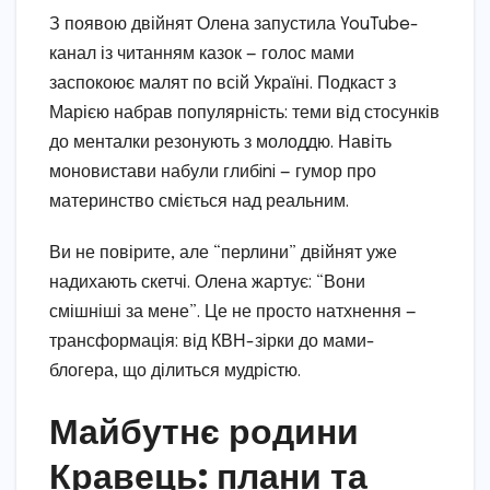
З появою двійнят Олена запустила YouTube-
канал із читанням казок — голос мами
заспокоює малят по всій Україні. Подкаст з
Марією набрав популярність: теми від стосунків
до менталки резонують з молоддю. Навіть
моновистави набули глибini — гумор про
материнство сміється над реальним.
Ви не повірите, але “перлини” двійнят уже
надихають скетчі. Олена жартує: “Вони
смішніші за мене”. Це не просто натхнення —
трансформація: від КВН-зірки до мами-
блогера, що ділиться мудрістю.
Майбутнє родини
Кравець: плани та