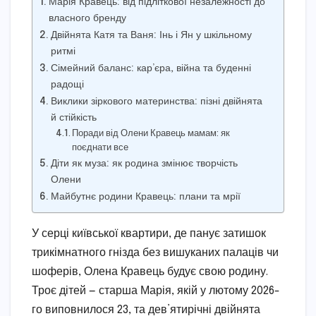
Марія Кравець: від підліткової незалежності до
власного бренду
Двійнята Катя та Ваня: Інь і Ян у шкільному
ритмі
Сімейний баланс: кар’єра, війна та буденні
радощі
Виклики зіркового материнства: пізні двійнята
й стійкість
Поради від Олени Кравець мамам: як
поєднати все
Діти як муза: як родина змінює творчість
Олени
Майбутнє родини Кравець: плани та мрії
У серці київської квартири, де панує затишок
трикімнатного гнізда без вишуканих палаців чи
шоферів, Олена Кравець будує свою родину.
Троє дітей — старша Марія, якій у лютому 2026-
го виповнилося 23, та дев’ятирічні двійнята