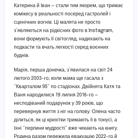
Катерина й Іван — стали тим якорем, що тримає
комікесу в реальності посеред гастролей і
сценічних вогнів. Ці малята не просто
з’являються на рідкісних фото в Instagram,
вони формують її світогляд, надихають на
подкасти та вчать легкості серед воєнних
буднів.
Марія, перша донечка, з’явилася на світ 24
лютого 2003-го, коли мама ще гасала з
“Кварталом 95” по стадіонах. Двійнята Катя та
Ваня народилися 19 липня 2016-го —
несподіваний подарунок у 39 років, що
перевернув життя з ніг на голову. Олена часто
ділиться, як ці крихітки тримають її в тонусі, а
їхні “перлини мудрості” вже чекають на книгу.
Родина разом пережила евакуацію 2022-го й