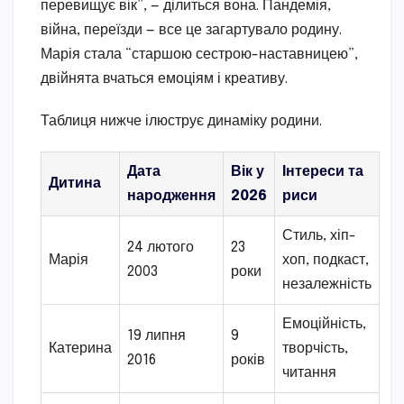
перевищує вік”, — ділиться вона. Пандемія,
війна, переїзди — все це загартувало родину.
Марія стала “старшою сестрою-наставницею”,
двійнята вчаться емоціям і креативу.
Таблиця нижче ілюструє динаміку родини.
Дата
Вік у
Інтереси та
Дитина
народження
2026
риси
Стиль, хіп-
24 лютого
23
Марія
хоп, подкаст,
2003
роки
незалежність
Емоційність,
19 липня
9
Катерина
творчість,
2016
років
читання