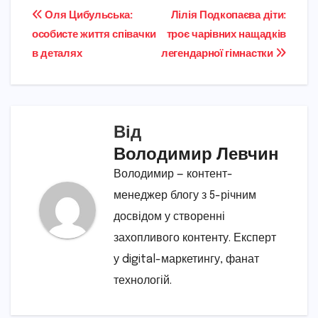
Навігація
Оля Цибульська:
Лілія Подкопаєва діти:
особисте життя співачки
троє чарівних нащадків
записів
в деталях
легендарної гімнастки
Від
Володимир Левчин
Володимир — контент-
менеджер блогу з 5-річним
досвідом у створенні
захопливого контенту. Експерт
у digital-маркетингу, фанат
технологій.