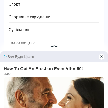
Спорт
Спортивне харчування
Супільство
Тваринництво
Технології, техніка та гаджети
Традиції
Трудове законодавство
Фільми
Фінанси