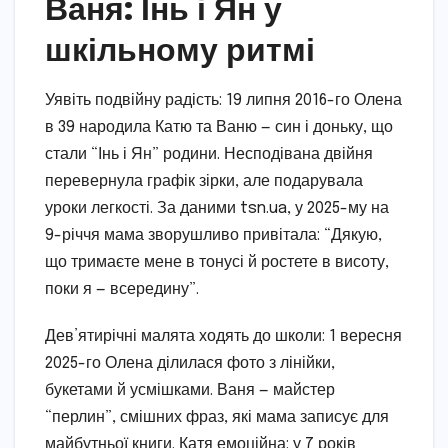
Ваня: Інь і Ян у
шкільному ритмі
Уявіть подвійну радість: 19 липня 2016-го Олена
в 39 народила Катю та Ваню — син і доньку, що
стали “Інь і Ян” родини. Несподівана двійня
перевернула графік зірки, але подарувала
уроки легкості. За даними tsn.ua, у 2025-му на
9-річчя мама зворушливо привітала: “Дякую,
що тримаєте мене в тонусі й ростете в висоту,
поки я — всередину”.
Дев’ятирічні малята ходять до школи: 1 вересня
2025-го Олена ділилася фото з лінійки,
букетами й усмішками. Ваня — майстер
“перлин”, смішних фраз, які мама записує для
майбутньої книги. Катя емоційна: у 7 років