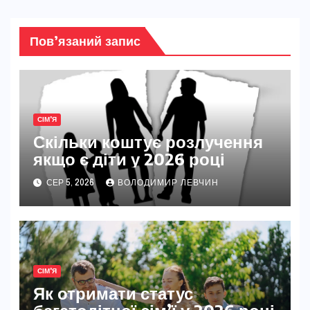
Пов’язаний запис
СІМ'Я
Скільки коштує розлучення
якщо є діти у 2026 році
СЕР 5, 2026
ВОЛОДИМИР ЛЕВЧИН
СІМ'Я
Як отримати статус
багатодітної сім’ї у 2026 році