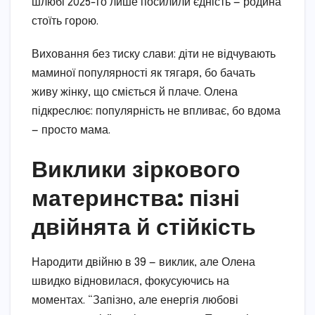
шлюбі 2025-го лише посилили єдність — родина
стоїть горою.
Виховання без тиску слави: діти не відчувають
маминої популярності як тягаря, бо бачать
живу жінку, що сміється й плаче. Олена
підкреслює: популярність не впливає, бо вдома
— просто мама.
Виклики зіркового
материнства: пізні
двійнята й стійкість
Народити двійню в 39 — виклик, але Олена
швидко відновилася, фокусуючись на
моментах. “Запізно, але енергія любові