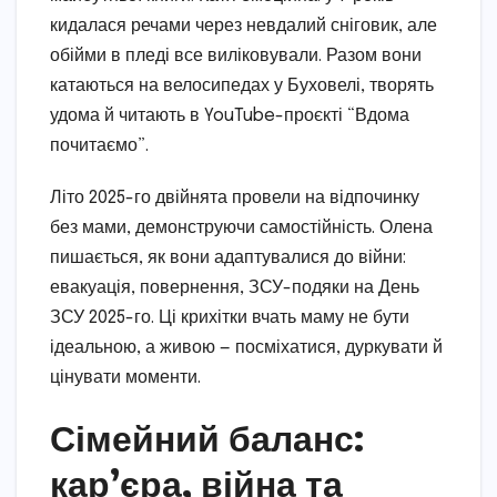
кидалася речами через невдалий сніговик, але
обійми в пледі все виліковували. Разом вони
катаються на велосипедах у Буховелі, творять
удома й читають в YouTube-проєкті “Вдома
почитаємо”.
Літо 2025-го двійнята провели на відпочинку
без мами, демонструючи самостійність. Олена
пишається, як вони адаптувалися до війни:
евакуація, повернення, ЗСУ-подяки на День
ЗСУ 2025-го. Ці крихітки вчать маму не бути
ідеальною, а живою — посміхатися, дуркувати й
цінувати моменти.
Сімейний баланс:
кар’єра, війна та