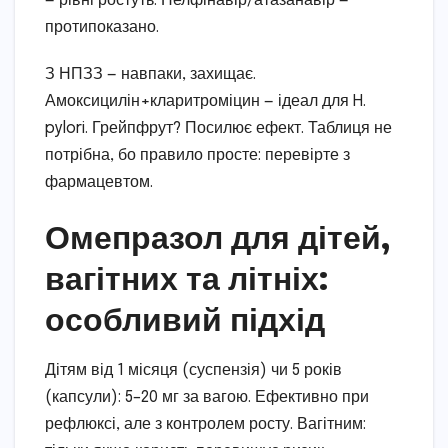
— рівні ростуть. Нелфінавір/атазанавір —
протипоказано.
З НПЗЗ — навпаки, захищає.
Амоксицилін+кларитроміцин — ідеал для H.
pylori. Грейпфрут? Посилює ефект. Таблиця не
потрібна, бо правило просте: перевірте з
фармацевтом.
Омепразол для дітей,
вагітних та літніх:
особливий підхід
Дітям від 1 місяця (суспензія) чи 5 років
(капсули): 5–20 мг за вагою. Ефективно при
рефлюксі, але з контролем росту. Вагітним: