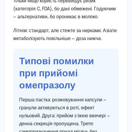
тільки якщо користь перевищує ризик
(категорія C, FDA), бо дані обмежені. Годуючим
— альтернативи, бо проникає в молоко.
Літнім: стандарт, але стежте за нирками. Азіати
метаболізують повільніше — доза нижча.
Типові помилки
при прийомі
омепразолу
Перша пастка: розжовування капсули —
гранули активуються в роті, ефект
нульовий. Друга: прийом з їжею ввечері —
денна секреція пропущена. Третя:
самопризначення понад місяць без