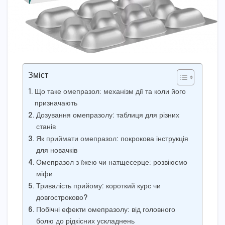
Зміст
Що таке омепразол: механізм дії та коли його
призначають
Дозування омепразолу: таблиця для різних
станів
Як приймати омепразол: покрокова інструкція
для новачків
Омепразол з їжею чи натщесерце: розвіюємо
міфи
Тривалість прийому: короткий курс чи
довгостроково?
Побічні ефекти омепразолу: від головного
болю до рідкісних ускладнень