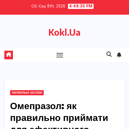
Skip
Сб. Сер 8th, 2026
4:48:36 PM
to
content
Kokl.Ua
ЛІКУВАЛЬНІ ЗАСОБИ
Омепразол: як
правильно приймати