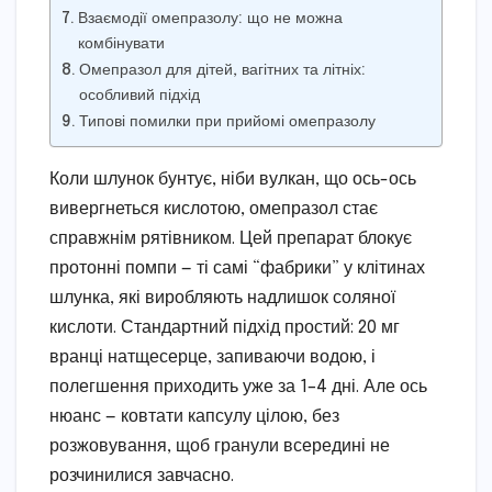
Взаємодії омепразолу: що не можна
комбінувати
Омепразол для дітей, вагітних та літніх:
особливий підхід
Типові помилки при прийомі омепразолу
Коли шлунок бунтує, ніби вулкан, що ось-ось
вивергнеться кислотою, омепразол стає
справжнім рятівником. Цей препарат блокує
протонні помпи — ті самі “фабрики” у клітинах
шлунка, які виробляють надлишок соляної
кислоти. Стандартний підхід простий: 20 мг
вранці натщесерце, запиваючи водою, і
полегшення приходить уже за 1–4 дні. Але ось
нюанс — ковтати капсулу цілою, без
розжовування, щоб гранули всередині не
розчинилися завчасно.