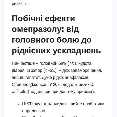
ризиків.
Побічні ефекти
омепразолу: від
головного болю до
рідкісних ускладнень
Найчастіше — головний біль (7%), нудота,
діарея чи запор (4–5%). Рідко: запаморочення,
висип, гепатит. Дуже рідко: анафілаксія,
Стивенс-Джонсон. У 2025 додали: ризик C.
difficile (подвоєний при довгому прийомі).
ШКТ:
здуття, кандидоз — пийте пробіотики
паралельно.