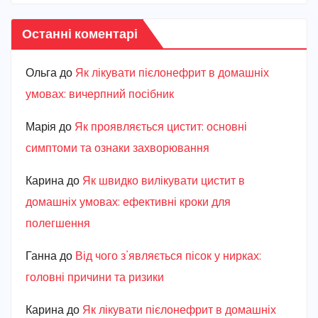
Останні коментарі
Ольга
до
Як лікувати пієлонефрит в домашніх
умовах: вичерпний посібник
Марiя
до
Як проявляється цистит: основні
симптоми та ознаки захворювання
Карина
до
Як швидко вилікувати цистит в
домашніх умовах: ефективні кроки для
полегшення
Ганна
до
Від чого з’являється пісок у нирках:
головні причини та ризики
Карина
до
Як лікувати пієлонефрит в домашніх