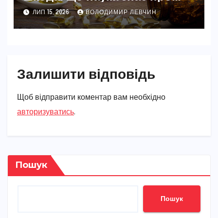
омега-3 у 2026 році
ЛИП 15, 2026
ВОЛОДИМИР ЛЕВЧИН
Залишити відповідь
Щоб відправити коментар вам необхідно
авторизуватись
.
Пошук
Пошук