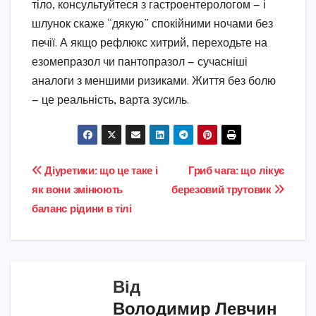
тіло, консультуйтеся з гастроентерологом — і
шлунок скаже “дякую” спокійними ночами без
печії. А якщо рефлюкс хитрий, переходьте на
езомепразол чи пантопразол — сучасніші
аналоги з меншими ризиками. Життя без болю
— це реальність, варта зусиль.
Навігація
Діуретики: що це таке і
Гриб чага: що лікує
як вони змінюють
березовий трутовик
записів
баланс рідини в тілі
Від
Володимир Левчин