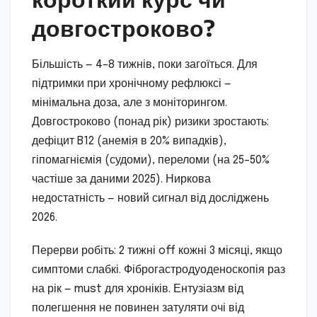
довгостроково?
Більшість — 4–8 тижнів, поки загоїться. Для
підтримки при хронічному рефлюксі —
мінімальна доза, але з моніторингом.
Довгостроково (понад рік) ризики зростають:
дефіцит B12 (анемія в 20% випадків),
гіпомагніємія (судоми), переломи (на 25–50%
частіше за даними 2025). Ниркова
недостатність — новий сигнал від досліджень
2026.
Перерви робіть: 2 тижні off кожні 3 місяці, якщо
симптоми слабкі. Фіброгастродуоденоскопія раз
на рік — must для хроніків. Ентузіазм від
полегшення не повинен затуляти очі від