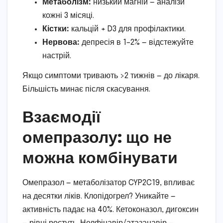
Метаболізм:
низький магній — аналізи
кожні 3 місяці.
Кістки:
кальцій + D3 для профілактики.
Нервова:
депресія в 1–2% — відстежуйте
настрій.
Якщо симптоми тривають >2 тижнів — до лікаря.
Більшість минає після скасування.
Взаємодії
омепразолу: що не
можна комбінувати
Омепразол — метаболізатор CYP2C19, впливає
на десятки ліків. Клопідогрел? Уникайте —
активність падає на 40%. Кетоконазол, дигоксин