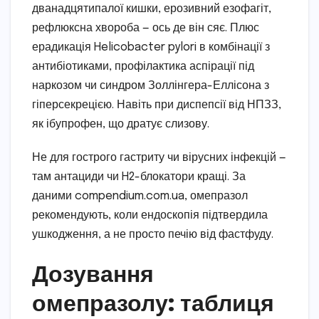
дванадцятипалої кишки, ерозивний езофагіт,
рефлюксна хвороба — ось де він сяє. Плюс
ерадикація Helicobacter pylori в комбінації з
антибіотиками, профілактика аспірації під
наркозом чи синдром Золлінгера-Еллісона з
гіперсекрецією. Навіть при диспепсії від НПЗЗ,
як ібупрофен, що дратує слизову.
Не для гострого гастриту чи вірусних інфекцій —
там антациди чи H2-блокатори кращі. За
даними compendium.com.ua, омепразол
рекомендують, коли ендоскопія підтвердила
ушкодження, а не просто печію від фастфуду.
Дозування
омепразолу: таблиця