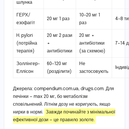
шлунка
ГЕРХ/
10–20 мг 1
20 мг 1 раз
4–8 т
езофагіт
раз
H. pylori
20 мг 2 рази
20 мг +
(потрійна
+
антибіотики
7–14 д
терапія)
антибіотики
(за схемою)
Золлінгер-
60–120 мг
Не
Індив
Еллісон
(розділити)
застосовують
Джерела: compendium.com.ua, drugs.com. Для
печінки — max 20 мг, бо метаболізм
сповільнений. Літнім дозу не коригують, якщо
нирки в нормі.
Завжди починайте з мінімальної
ефективної дози — це правило золоте.