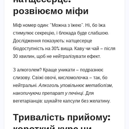
розвіюємо міфи
Міф номер один: “Можна з їжею”. Ні, бо їжа
стимулює секрецію, і блокада буде слабшою.
Дослідження показують: натщесерце
біодоступність на 30% вища. Каву чи чай — після
30 хвилин, щоб не нейтралізувати ефект.
З алкоголем? Краще уникати — подразнює
слизову. Свіжі овочі, кисломолочка — так, бо
нейтральні.
Алкоголь уповільнює метаболізм,
накопичуючи препарат у печінці.
Для
вегетаріанців: шукайте капсули без желатину.
Тривалість прийому:
короткий курс чи