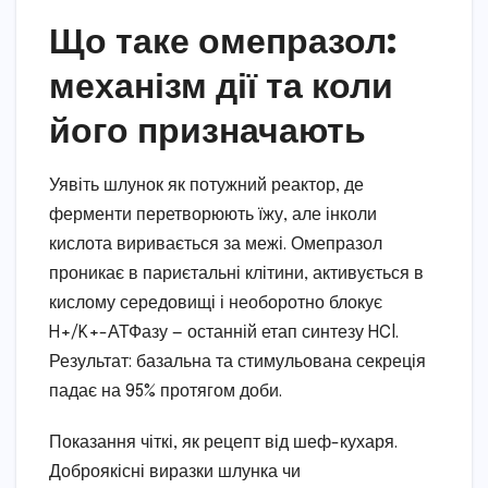
Що таке омепразол:
механізм дії та коли
його призначають
Уявіть шлунок як потужний реактор, де
ферменти перетворюють їжу, але інколи
кислота виривається за межі. Омепразол
проникає в париєтальні клітини, активується в
кислому середовищі і необоротно блокує
H+/K+-АТФазу — останній етап синтезу HCl.
Результат: базальна та стимульована секреція
падає на 95% протягом доби.
Показання чіткі, як рецепт від шеф-кухаря.
Доброякісні виразки шлунка чи