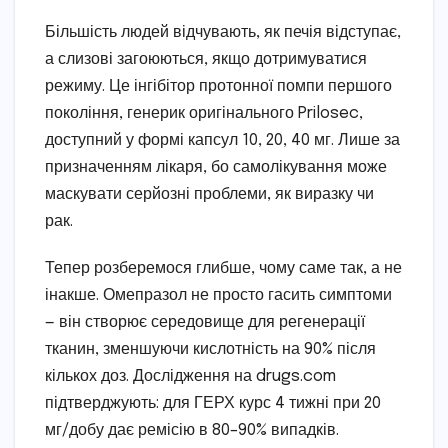
Більшість людей відчувають, як печія відступає,
а слизові загоюються, якщо дотримуватися
режиму. Це інгібітор протонної помпи першого
покоління, генерик оригінального Prilosec,
доступний у формі капсул 10, 20, 40 мг. Лише за
призначенням лікаря, бо самолікування може
маскувати серйозні проблеми, як виразку чи
рак.
Тепер розберемося глибше, чому саме так, а не
інакше. Омепразол не просто гасить симптоми
— він створює середовище для регенерації
тканин, зменшуючи кислотність на 90% після
кількох доз. Дослідження на drugs.com
підтверджують: для ГЕРХ курс 4 тижні при 20
мг/добу дає ремісію в 80–90% випадків.