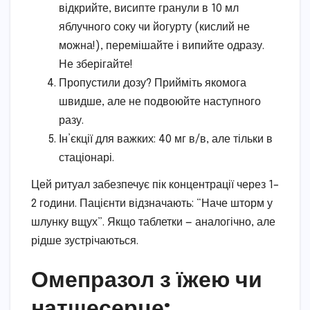
відкрийте, висипте гранули в 10 мл
яблучного соку чи йогурту (кислий не
можна!), перемішайте і випийте одразу.
Не зберігайте!
Пропустили дозу? Прийміть якомога
швидше, але не подвоюйте наступного
разу.
Ін’єкції для важких: 40 мг в/в, але тільки в
стаціонарі.
Цей ритуал забезпечує пік концентрації через 1–
2 години. Пацієнти відзначають: “Наче шторм у
шлунку вщух”. Якщо таблетки — аналогічно, але
рідше зустрічаються.
Омепразол з їжею чи
натщесерце: