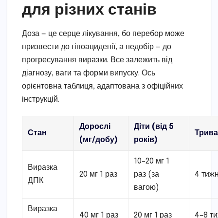
для різних станів
Доза — це серце лікування, бо перебор може
призвести до гіпоациденії, а недобір — до
прогресування виразки. Все залежить від
діагнозу, ваги та форми випуску. Ось
орієнтовна таблиця, адаптована з офіційних
інструкцій.
Дорослі
Діти (від 5
Стан
Трива
(мг/добу)
років)
10–20 мг 1
Виразка
20 мг 1 раз
раз (за
4 тижн
ДПК
вагою)
Виразка
40 мг 1 раз
20 мг 1 раз
4–8 т