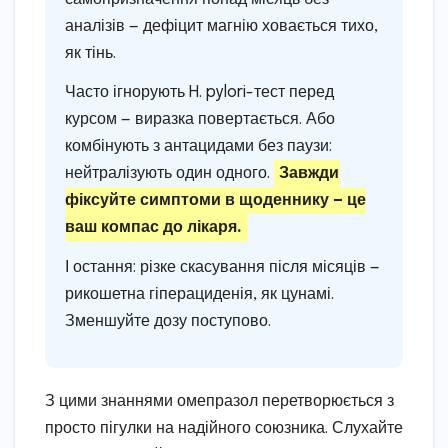
аналізів — дефіцит магнію ховається тихо,
як тінь.
Часто ігнорують H. pylori-тест перед
курсом — виразка повертається. Або
комбінують з антацидами без паузи:
нейтралізують один одного.
Завжди
фіксуйте симптоми в щоденнику — це
ваш компас до лікаря.
І остання: різке скасування після місяців —
рикошетна гіперациденія, як цунамі.
Зменшуйте дозу поступово.
З цими знаннями омепразол перетворюється з
просто пігулки на надійного союзника. Слухайте