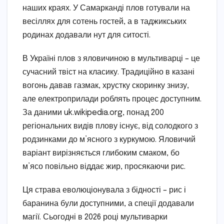
наших краях. У Самарканді плов готували на
весіллях для сотень гостей, а в таджикських
родинах додавали нут для ситості.
В Україні плов з яловичиною в мультиварці – це
сучасний твіст на класику. Традиційно в казані
вогонь давав газмак, хрустку скоринку знизу,
але електроприлади роблять процес доступним.
За даними uk.wikipedia.org, понад 200
регіональних видів плову існує, від солодкого з
родзинками до м’ясного з куркумою. Яловичий
варіант вирізняється глибоким смаком, бо
м’ясо повільно віддає жир, просякаючи рис.
Ця страва еволюціонувала з бідності – рис і
баранина були доступними, а спеції додавали
магії. Сьогодні в 2026 році мультиварки