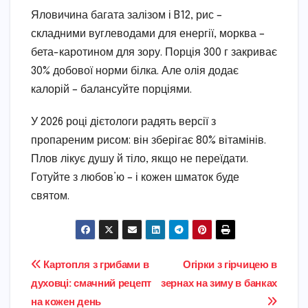
Яловичина багата залізом і B12, рис –
складними вуглеводами для енергії, морква –
бета-каротином для зору. Порція 300 г закриває
30% добової норми білка. Але олія додає
калорій – балансуйте порціями.
У 2026 році дієтологи радять версії з
пропареним рисом: він зберігає 80% вітамінів.
Плов лікує душу й тіло, якщо не переїдати.
Готуйте з любов’ю – і кожен шматок буде
святом.
Навігація
Картопля з грибами в
Огірки з гірчицею в
духовці: смачний рецепт
зернах на зиму в банках
записів
на кожен день