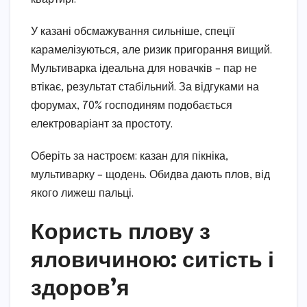
У казані обсмажування сильніше, спеції
карамелізуються, але ризик пригорання вищий.
Мультиварка ідеальна для новачків – пар не
втікає, результат стабільний. За відгуками на
форумах, 70% господиням подобається
електроваріант за простоту.
Оберіть за настроєм: казан для пікніка,
мультиварку – щодень. Обидва дають плов, від
якого лижеш пальці.
Користь плову з
яловичиною: ситість і
здоров’я