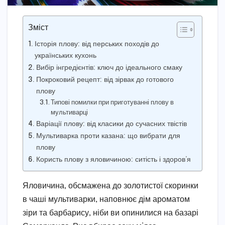
Зміст
Історія плову: від перських походів до
українських кухонь
Вибір інгредієнтів: ключ до ідеального смаку
Покроковий рецепт: від зірвак до готового
плову
Типові помилки при приготуванні плову в
мультиварці
Варіації плову: від класики до сучасних твістів
Мультиварка проти казана: що вибрати для
плову
Користь плову з яловичиною: ситість і здоров’я
Яловичина, обсмажена до золотистої скоринки
в чаші мультиварки, наповнює дім ароматом
зіри та барбарису, ніби ви опинилися на базарі