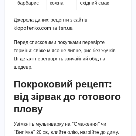
барбарис
кожна
східний смак
Джерела даних: рецепти з сайтів
klopotenko.com та tsn.ua.
Перед списковими покупками перевірте
терміни: свіже м’ясо не липне, рис без жучків.
Ці деталі перетворять звичайний обід на
шедевр.
Покроковий рецепт:
від зірвак до готового
плову
Увімкніть мультиварку на “Смаження” чи
“Випічка” 20 хв, влийте олію, нагрійте до диму.