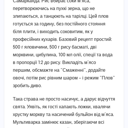
Самарканда. Рис вбирає соки м’яса,
перетворюючись на пухкі зерна, що не
злипаються, а танцюють на тарілці. Цей плов
готується за годину, без постійного стояння
біля плити, і виходить соковитим, як у
професійних кухарів. Базовий рецепт простий:
500 г яловичини, 500 г рису басматі, дві
морквини, цибулина, 100 мл олії, спеції та вода
в пропорції 1:2 до рису. Викладіть м’ясо
першим, обсмажте на “Смаженні”, додайте
овочі, потім рис рівним шаром – і режим “Плов”
зробить диво.
Така страва не просто насичує, а дарує відчуття
свята. Уявіть, як гості хапають ложки, хвалячи
хрустку моркву та насичений бульйон від м’яса.
Мультиварка замінює казан, зберігаючи всі