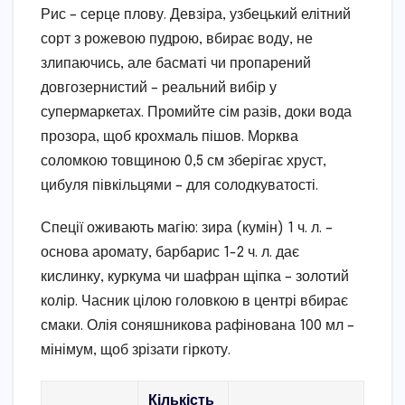
Рис – серце плову. Девзіра, узбецький елітний
сорт з рожевою пудрою, вбирає воду, не
злипаючись, але басматі чи пропарений
довгозернистий – реальний вибір у
супермаркетах. Промийте сім разів, доки вода
прозора, щоб крохмаль пішов. Морква
соломкою товщиною 0,5 см зберігає хруст,
цибуля півкільцями – для солодкуватості.
Спеції оживають магію: зира (кумін) 1 ч. л. –
основа аромату, барбарис 1-2 ч. л. дає
кислинку, куркума чи шафран щіпка – золотий
колір. Часник цілою головкою в центрі вбирає
смаки. Олія соняшникова рафінована 100 мл –
мінімум, щоб зрізати гіркоту.
Кількість