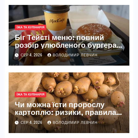
ЇЖА ТА КУЛІНАРІЯ
Біг Тейсті меню: повний
розбір улюбленого бургера
McDonald’s
СЕР 4, 2026
ВОЛОДИМИР ЛЕВЧИН
ЇЖА ТА КУЛІНАРІЯ
Чи можна їсти пророслу
картоплю: ризики, правила
та безпечні способи
СЕР 4, 2026
ВОЛОДИМИР ЛЕВЧИН