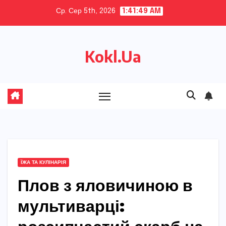
Skip
Ср. Сер 5th, 2026
1:41:50 AM
to
content
Kokl.Ua
ЇЖА ТА КУЛІНАРІЯ
Плов з яловичиною в
мультиварці: