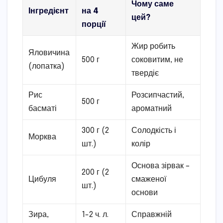
Чому саме
Інгредієнт
на 4
цей?
порції
Жир робить
Яловичина
500 г
соковитим, не
(лопатка)
твердіє
Рис
Розсипчастий,
500 г
басматі
ароматний
300 г (2
Солодкість і
Морква
шт.)
колір
Основа зірвак –
200 г (2
Цибуля
смаженої
шт.)
основи
Зира,
1-2 ч. л.
Справжній