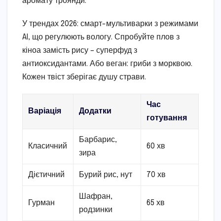
аромату троянди.
У трендах 2026: смарт-мультиварки з режимами
AI, що регулюють вологу. Спробуйте плов з
кіноа замість рису – суперфуд з
антиоксидантами. Або веган: гриби з морквою.
Кожен твіст зберігає душу страви.
Час
Варіація
Додатки
готування
Барбарис,
Класичний
60 хв
зира
Дієтичний
Бурий рис, нут
70 хв
Шафран,
Гурман
65 хв
родзинки