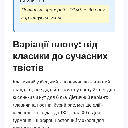
ви майстер.
Правильні пропорції – 1:1 м’ясо до рису –
гарантують успіх.
Варіації плову: від
класики до сучасних
твістів
Класичний узбецький з яловичиною – золотий
стандарт, але додайте томатну пасту 2 ст. л. для
кислинки чи нут для білка. Дієтичний варіант:
яловичина постна, бурий рис, менше олії –
калорійність падає до 180 ккал/100 г. Для
гурманів – шафран настояний у окропі для