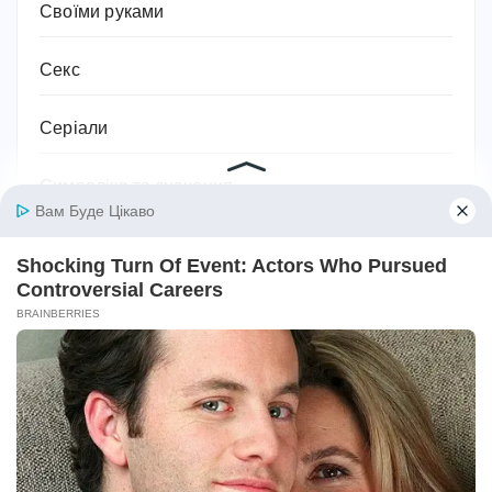
Своїми руками
Секс
Серіали
Символіка та значення
Сім'я
Соки
Соціальний захист та соціальна підтримка
Спорт
Спортивне харчування