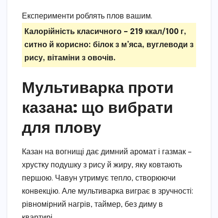
Експерименти роблять плов вашим.
Калорійність класичного – 219 ккал/100 г,
ситно й корисно: білок з м’яса, вуглеводи з
рису, вітаміни з овочів.
Мультиварка проти
казана: що вибрати
для плову
Казан на вогнищі дає димний аромат і газмак –
хрустку подушку з рису й жиру, яку ковтають
першою. Чавун утримує тепло, створюючи
конвекцію. Але мультиварка виграє в зручності:
рівномірний нагрів, таймер, без диму в
квартирі.