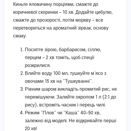
Киньте яловичину порціями, смажте до
коричневої скоринки – 10 хв. Додайте цибулю,
смажте до прозорості, потім моркву – все
перетвориться на ароматний зірвак, основу
смаку.
Посипте зірою, барбарисом, сіллю,
перцем – 2 хв томіть, щоб спеції
розкрилися.
Влийте воду 100 мл, тушкуйте м’ясо з
овочами 15 хв на “Тушкуванні”.
Рівним шаром викладіть промитий рис, не
перемішуючи. Залийте окропом 1 л (2:1 до
рису), встроміть часник і перець чилі.
Режим “Плов” чи “Каша” 40-50 хв,
залежно від моделі. Не відкривайте перші
20 хв!