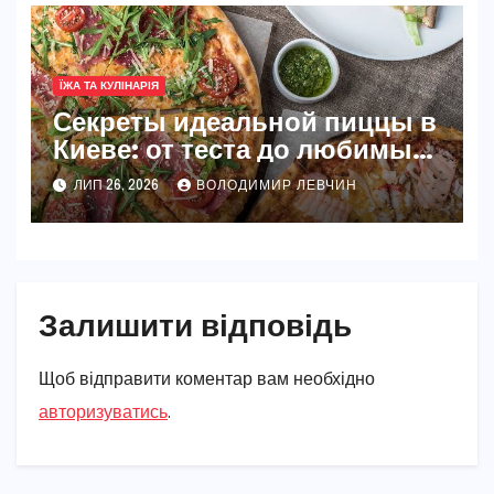
ЇЖА ТА КУЛІНАРІЯ
Секреты идеальной пиццы в
Киеве: от теста до любимых
начинок
ЛИП 26, 2026
ВОЛОДИМИР ЛЕВЧИН
Залишити відповідь
Щоб відправити коментар вам необхідно
авторизуватись
.