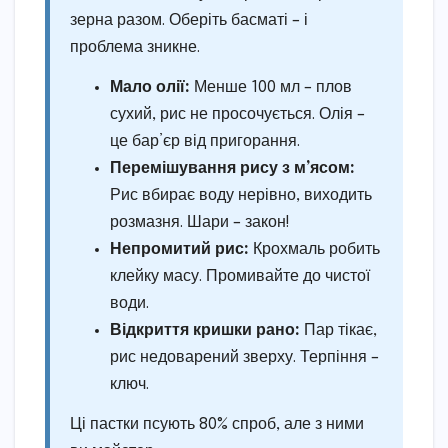
зерна разом. Оберіть басматі – і
проблема зникне.
Мало олії:
Менше 100 мл – плов
сухий, рис не просочується. Олія –
це бар’єр від пригорання.
Перемішування рису з м’ясом:
Рис вбирає воду нерівно, виходить
розмазня. Шари – закон!
Непромитий рис:
Крохмаль робить
клейку масу. Промивайте до чистої
води.
Відкриття кришки рано:
Пар тікає,
рис недоварений зверху. Терпіння –
ключ.
Ці пастки псують 80% спроб, але з ними