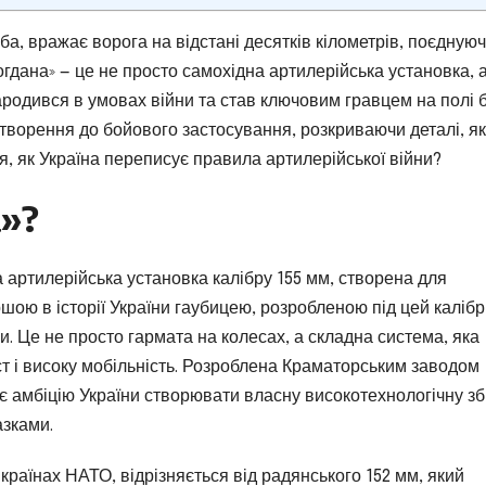
еба, вражає ворога на відстані десятків кілометрів, поєдную
«Богдана» — це не просто самохідна артилерійська установка, 
ародився в умовах війни та став ключовим гравцем на полі 
ї створення до бойового застосування, розкриваючи деталі, як
я, як Україна переписує правила артилерійської війни?
а»?
 артилерійська установка калібру 155 мм, створена для
шою в історії України гаубицею, розробленою під цей калібр
и. Це не просто гармата на колесах, а складна система, яка
ст і високу мобільність. Розроблена Краматорським заводом
є амбіцію України створювати власну високотехнологічну з
азками.
країнах НАТО, відрізняється від радянського 152 мм, який