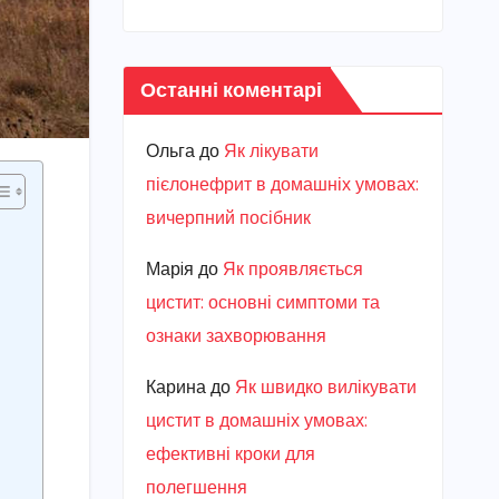
Останні коментарі
Ольга
до
Як лікувати
пієлонефрит в домашніх умовах:
вичерпний посібник
Марiя
до
Як проявляється
цистит: основні симптоми та
ознаки захворювання
Карина
до
Як швидко вилікувати
цистит в домашніх умовах:
ефективні кроки для
полегшення