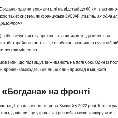
Богдана» здатна вражати цілі на відстані до 60 км із активно
кою таких систем, як французька CAESAR.
Уявіть, як одна в
оризонтом!
) забезпечує високу прохідність і швидкість, дозволяючи
контрбатарейного вогню. Це особливо важливо в сучасній вій
ати легкою мішенню.
мків і мін, що підвищує виживаність на полі бою. Один із пос
 дронів-камікадзе, і це лише один приклад її міцності
 «Богдана» на фронті
рації зі звільнення острова Зміїний у 2022 році. Її точні уд
нтом, довівши, що українська розробка може конкурувати з