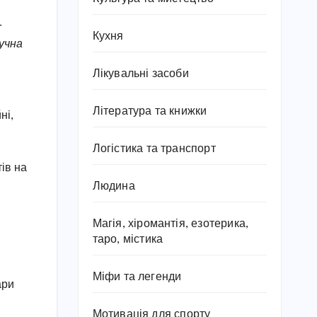
-
Кухня
лучна
Лікувальні засоби
Література та книжки
ні,
Логістика та транспорт
тів на
Людина
Магія, хіромантія, езотерика,
таро, містика
Міфи та легенди
ари
Мотивація для спорту