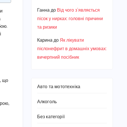
Ганна
до
Від чого з’являється
чи
а
пісок у нирках: головні причини
бою.
та ризики
і
Карина
до
Як лікувати
пієлонефрит в домашніх умовах:
вичерпний посібник
, що
Авто та мототехніка
Алкоголь
брою,
Без категорії