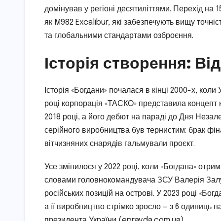
домінував у регіоні десятиліттями. Перехід на 
як M982 Excalibur, які забезпечують вищу точніс
та глобальними стандартами озброєння.
Історія створення: Ві
Історія «Богдани» почалася в кінці 2000-х, коли 
році корпорація «ТАСКО» представила концепт к
2018 році, а його дебют на параді до Дня Незале
серійного виробництва був тернистим: брак фін
вітчизняних снарядів гальмували проєкт.
Усе змінилося у 2022 році, коли «Богдана» отри
словами головнокомандувача ЗСУ Валерія Залуж
російських позицій на острові. У 2023 році «Бо
а її виробництво стрімко зросло — з 6 одиниць н
президента України (epravda.com.ua).