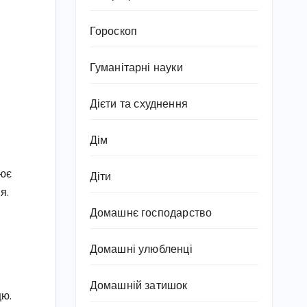
Гороскоп
Гуманітарні науки
Дієти та схуднення
Дім
нює
Діти
я.
Домашнє господарство
Домашні улюбленці
Домашній затишок
цю.