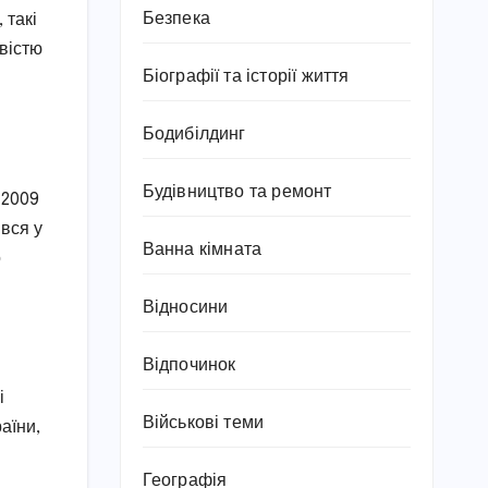
Безпека
 такі
ивістю
Біографії та історії життя
Бодибілдинг
Будівництво та ремонт
 2009
вся у
Ванна кімната
о
Відносини
Відпочинок
і
Військові теми
аїни,
Географія