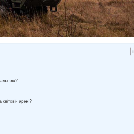
ікальною?
 світовій арені?