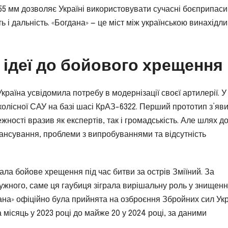
155 мм дозволяє Україні використовувати сучасні боєприпаси,
ть і дальність. «Богдана» — це міст між українською винахідл
д ідеї до бойового хрещення
Україна усвідомила потребу в модернізації своєї артилерії. У
олісної САУ на базі шасі КрАЗ-6322. Перший прототип з’яви
жності вразив як експертів, так і громадськість. Але шлях д
ансування, проблеми з випробуваннями та відсутність
мала бойове хрещення під час битви за острів Зміїний. За
ного, саме ця гаубиця зіграла вирішальну роль у знищенн
гдана» офіційно була прийнята на озброєння Збройних сил Укр
а місяць у 2023 році до майже 20 у 2024 році, за даними