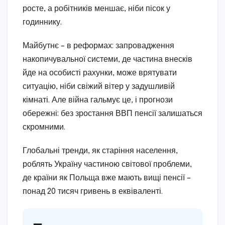
росте, а робітників меншає, ніби пісок у
годиннику.
Майбутнє – в реформах: запровадження
накопичувальної системи, де частина внесків
йде на особисті рахунки, може врятувати
ситуацію, ніби свіжий вітер у задушливій
кімнаті. Але війна гальмує це, і прогнози
обережні: без зростання ВВП пенсії залишаться
скромними.
Глобальні тренди, як старіння населення,
роблять Україну частиною світової проблеми,
де країни як Польща вже мають вищі пенсії –
понад 20 тисяч гривень в еквіваленті.