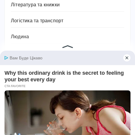
Література та книжки
Логістика та транспорт
Людина
Магія, хіромантія, езотерика, таро, містика
Міфи та легенди
Мотивація для спорту
Музика
Навчання
Напої