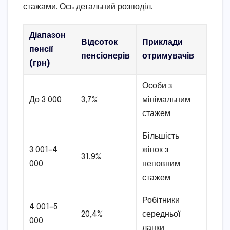
стажами. Ось детальний розподіл.
Діапазон
Відсоток
Приклади
пенсії
пенсіонерів
отримувачів
(грн)
Особи з
До 3 000
3,7%
мінімальним
стажем
Більшість
3 001–4
жінок з
31,9%
000
неповним
стажем
Робітники
4 001–5
20,4%
середньої
000
ланки