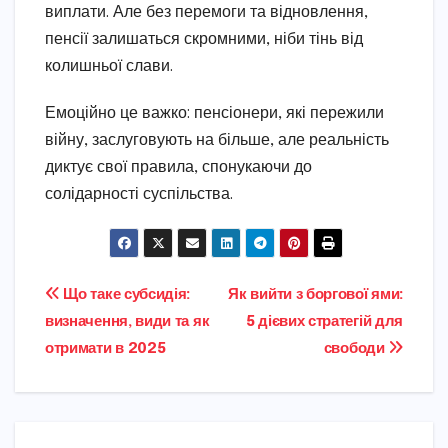
виплати. Але без перемоги та відновлення,
пенсії залишаться скромними, ніби тінь від
колишньої слави.
Емоційно це важко: пенсіонери, які пережили
війну, заслуговують на більше, але реальність
диктує свої правила, спонукаючи до
солідарності суспільства.
Навігація
Що таке субсидія:
Як вийти з боргової ями:
визначення, види та як
5 дієвих стратегій для
записів
отримати в 2025
свободи