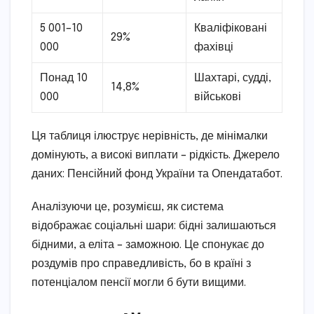
5 001–10
Кваліфіковані
29%
000
фахівці
Понад 10
Шахтарі, судді,
14,8%
000
військові
Ця таблиця ілюструє нерівність, де мінімалки
домінують, а високі виплати – рідкість. Джерело
даних: Пенсійний фонд України та Опендатабот.
Аналізуючи це, розумієш, як система
відображає соціальні шари: бідні залишаються
бідними, а еліта – заможною. Це спонукає до
роздумів про справедливість, бо в країні з
потенціалом пенсії могли б бути вищими.