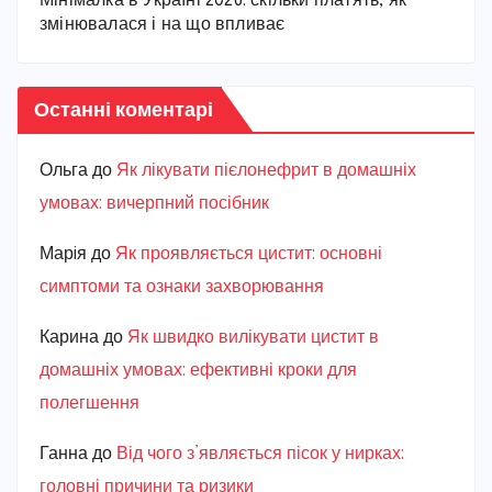
Мінімалка в Україні 2026: скільки платять, як
змінювалася і на що впливає
Останні коментарі
Ольга
до
Як лікувати пієлонефрит в домашніх
умовах: вичерпний посібник
Марiя
до
Як проявляється цистит: основні
симптоми та ознаки захворювання
Карина
до
Як швидко вилікувати цистит в
домашніх умовах: ефективні кроки для
полегшення
Ганна
до
Від чого з’являється пісок у нирках:
головні причини та ризики