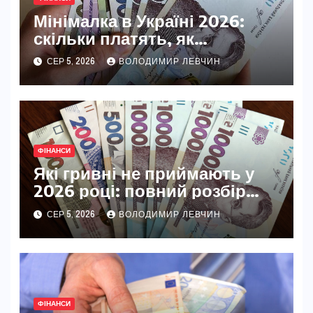
Мінімалка в Україні 2026:
скільки платять, як
змінювалася і на що впливає
СЕР 5, 2026
ВОЛОДИМИР ЛЕВЧИН
ФІНАНСИ
Які гривні не приймають у
2026 році: повний розбір
недійсних банкнот
СЕР 5, 2026
ВОЛОДИМИР ЛЕВЧИН
ФІНАНСИ