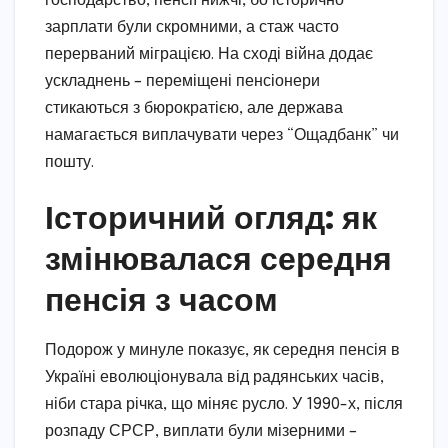
господарство, пенсії нижчі, бо історично
зарплати були скромними, а стаж часто
перерваний міграцією. На сході війна додає
ускладнень – переміщені пенсіонери
стикаються з бюрократією, але держава
намагається виплачувати через “Ощадбанк” чи
пошту.
Історичний огляд: як
змінювалася середня
пенсія з часом
Подорож у минуле показує, як середня пенсія в
Україні еволюціонувала від радянських часів,
ніби стара річка, що міняє русло. У 1990-х, після
розпаду СРСР, виплати були мізерними –