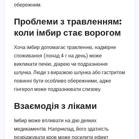
обережним.
Проблеми з травленням:
коли імбир стає ворогом
Хоча імбир допомагає травленню, надмірне
споживання (понад 4 г на день) може
викликати печію, діарею чи подразнення
шлунка. Люди з виразкою шлунка або гастритом
повинні бути особливо обережними, адже
гінгерол може подразнювати слизову.
Взаємодія з ліками
Імбир може впливати на дію деяких
медикаментів. Наприклад, його здатність
розріджувати кров може посилити ефект