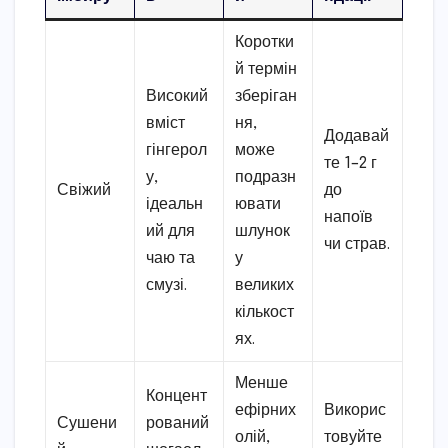
Коротки
й термін
Високий
зберіган
вміст
ня,
Додавай
гінгерол
може
те 1–2 г
у,
подразн
Свіжий
до
ідеальн
ювати
напоїв
ий для
шлунок
чи страв.
чаю та
у
смузі.
великих
кількост
ях.
Менше
Концент
ефірних
Викорис
Сушени
рований
олій,
товуйте