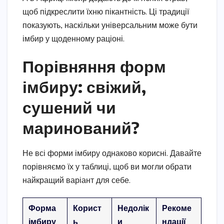
щоб підкреслити їхню пікантність. Ці традиції
показують, наскільки універсальним може бути
імбир у щоденному раціоні.
Порівняння форм
імбиру: свіжий,
сушений чи
маринований?
Не всі форми імбиру однаково корисні. Давайте
порівняємо їх у таблиці, щоб ви могли обрати
найкращий варіант для себе.
Форма
Корист
Недолік
Рекоме
імбиру
ь
и
ндації