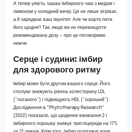
А тепер уявіть: чашка імбирного чаю з медом і
лимоном у холодний вечір. Це не лише зігріває,
а й заряджає ваш імунітет. Але чи варто пити
його щодня? Так, якщо ви не перевищуєте
рекомендовану дозу — про це поговоримо
нижче.
Серце і судини: імбир
для здорового ритму
Імбир може бути другом вашого серця. Його
сполуки знижують рівень холестерину LDL
(“поганого”) і підвищують HDL (“хороший”).
Дослідження в *Phytotherapy Research*
(2022) показало, що щоденне вживання 2 г
імбирного порошку знижує тригліцериди на 17%
за 12 тижнів. Крім того, імбир розріджує кров,