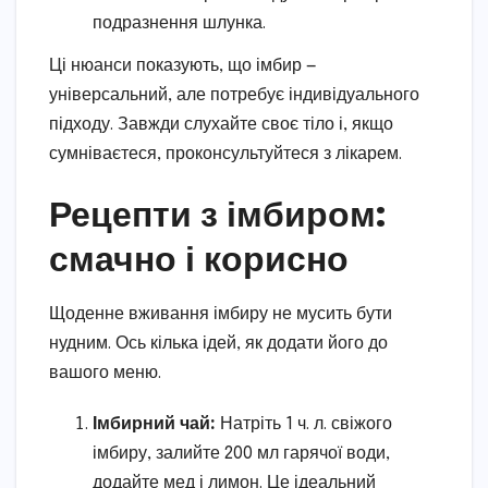
подразнення шлунка.
Ці нюанси показують, що імбир —
універсальний, але потребує індивідуального
підходу. Завжди слухайте своє тіло і, якщо
сумніваєтеся, проконсультуйтеся з лікарем.
Рецепти з імбиром:
смачно і корисно
Щоденне вживання імбиру не мусить бути
нудним. Ось кілька ідей, як додати його до
вашого меню.
Імбирний чай:
Натріть 1 ч. л. свіжого
імбиру, залийте 200 мл гарячої води,
додайте мед і лимон. Це ідеальний