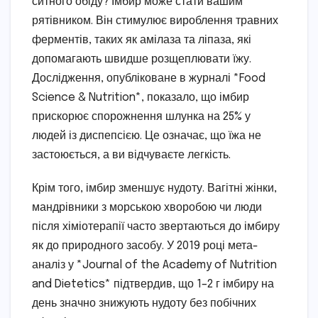
ситного обіду? Імбир може стати вашим
рятівником. Він стимулює вироблення травних
ферментів, таких як амілаза та ліпаза, які
допомагають швидше розщеплювати їжу.
Дослідження, опубліковане в журналі *Food
Science & Nutrition*, показало, що імбир
прискорює спорожнення шлунка на 25% у
людей із диспепсією. Це означає, що їжа не
застоюється, а ви відчуваєте легкість.
Крім того, імбир зменшує нудоту. Вагітні жінки,
мандрівники з морською хворобою чи люди
після хіміотерапії часто звертаються до імбиру
як до природного засобу. У 2019 році мета-
аналіз у *Journal of the Academy of Nutrition
and Dietetics* підтвердив, що 1–2 г імбиру на
день значно знижують нудоту без побічних