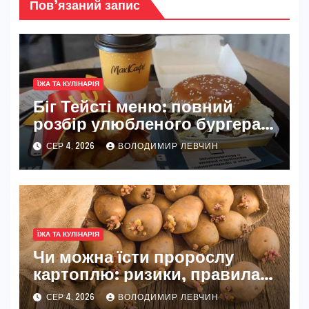
Пов’язаний запис
ЇЖА ТА КУЛІНАРІЯ
Біг Тейсті меню: повний
розбір улюбленого бургера
McDonald’s
СЕР 4, 2026
ВОЛОДИМИР ЛЕВЧИН
ЇЖА ТА КУЛІНАРІЯ
Чи можна їсти пророслу
картоплю: ризики, правила
та безпечні способи
СЕР 4, 2026
ВОЛОДИМИР ЛЕВЧИН