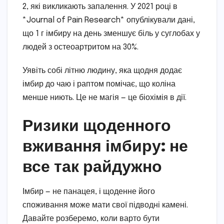
2, які викликають запалення. У 2021 році в
*Journal of Pain Research* опублікували дані,
що 1 г імбиру на день зменшує біль у суглобах у
людей з остеоартритом на 30%.
Уявіть собі літню людину, яка щодня додає
імбир до чаю і раптом помічає, що коліна
менше ниють. Це не магія — це біохімія в дії.
Ризики щоденного
вживання імбиру: не
все так райдужно
Імбир — не панацея, і щоденне його
споживання може мати свої підводні камені.
Давайте розберемо, коли варто бути