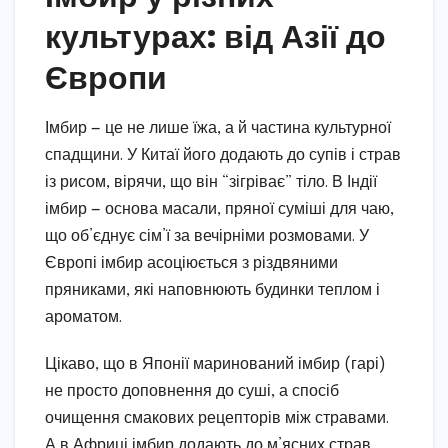
культурах: від Азії до
Європи
Імбир — це не лише їжа, а й частина культурної
спадщини. У Китаї його додають до супів і страв
із рисом, вірячи, що він “зігріває” тіло. В Індії
імбир — основа масали, пряної суміші для чаю,
що об’єднує сім’ї за вечірніми розмовами. У
Європі імбир асоціюється з різдвяними
пряниками, які наповнюють будинки теплом і
ароматом.
Цікаво, що в Японії маринований імбир (гарі)
не просто доповнення до суші, а спосіб
очищення смакових рецепторів між стравами.
А в Африці імбир додають до м’ясних страв,