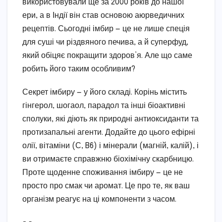
використовували ще за 2000 років до нашої
ери, а в Індії він став основою аюрведичних
рецептів. Сьогодні імбир — це не лише спеція
для суші чи різдвяного печива, а й суперфуд,
який обіцяє покращити здоров’я. Але що саме
робить його таким особливим?
Секрет імбиру — у його складі. Корінь містить
гінгерол, шогаол, парадол та інші біоактивні
сполуки, які діють як природні антиоксиданти та
протизапальні агенти. Додайте до цього ефірні
олії, вітаміни (С, B6) і мінерали (магній, калій), і
ви отримаєте справжню біохімічну скарбницю.
Проте щоденне споживання імбиру — це не
просто про смак чи аромат. Це про те, як ваш
організм реагує на ці компоненти з часом.