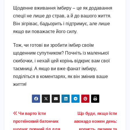
Щоденне вживання імбиру — це як додавання
спеції не лише до страв, а й до вашого життя.
Він зігріває, бадьорить і підтримує, але лише
якщо ви поважаєте його силу.
Тож, чи готові ви зробити імбир своїм
щоденним супутником? Почніть із маленької
скибочки, і нехай цей корінь відкриє вам свої
таємниці. А якщо ви вже фанат імбиру,
поділіться в коментарях, як він змінив ваше
життя!
Навігація
Чи варто їсти
Що буде, якщо їсти
протеїновий батончик
авокадо кожен день:
записів
щодня: повний гід для
користь, ризики та