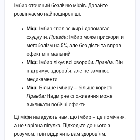
Імбир оточений безліччю міфів. Давайте
розвінчаємо найпоширеніші.
Міф:
Імбир спалює жир і допомагає
схуднути.
Правда:
Імбир може прискорити
метаболізм на 5%, але без дієти та вправ
ефект мінімальний.
Міф:
Імбир лікує всі хвороби.
Правда:
Він
підтримує здоров’я, але не замінює
медикаменти.
Міф:
Більше імбиру — більше користі.
Правда:
Надмірне споживання може
викликати побічні ефекти.
Ці міфи нагадують нам, що імбир — це помічник,
а не чарівна пігулка. Підходьте до нього з
розумом, і він віддячить вам здоров’ям.