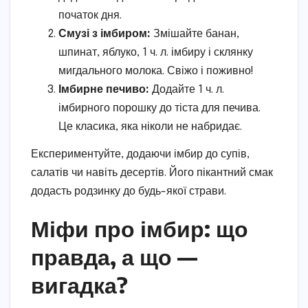
початок дня.
Смузі з імбиром:
Змішайте банан,
шпинат, яблуко, 1 ч. л. імбиру і склянку
мигдального молока. Свіжо і поживно!
Імбирне печиво:
Додайте 1 ч. л.
імбирного порошку до тіста для печива.
Це класика, яка ніколи не набридає.
Експериментуйте, додаючи імбир до супів,
салатів чи навіть десертів. Його пікантний смак
додасть родзинку до будь-якої страви.
Міфи про імбир: що
правда, а що —
вигадка?