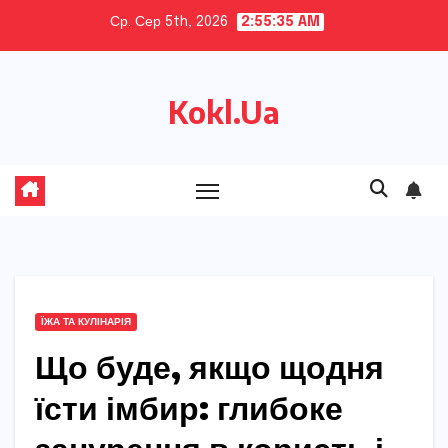
Skip
Ср. Сер 5th, 2026
2:55:36 AM
to
content
Kokl.Ua
ЇЖА ТА КУЛІНАРІЯ
Що буде, якщо щодня
їсти імбир: глибоке