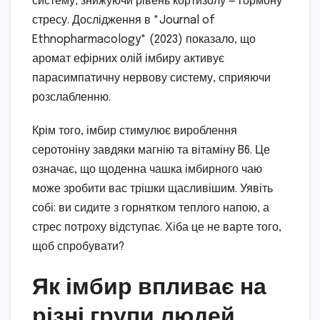
систему, знижуючи рівень кортизолу — гормону
стресу. Дослідження в *Journal of
Ethnopharmacology* (2023) показало, що
аромат ефірних олій імбиру активує
парасимпатичну нервову систему, сприяючи
розслабленню.
Крім того, імбир стимулює вироблення
серотоніну завдяки магнію та вітаміну B6. Це
означає, що щоденна чашка імбирного чаю
може зробити вас трішки щасливішим. Уявіть
собі: ви сидите з горнятком теплого напою, а
стрес потроху відступає. Хіба це не варте того,
щоб спробувати?
Як імбир впливає на
різні групи людей