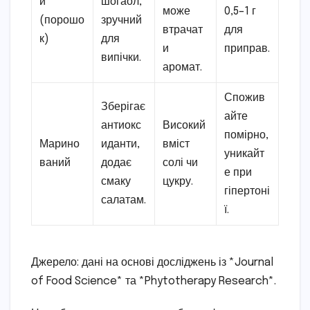
й
шогаол,
може
0,5–1 г
(порошо
зручний
втрачат
для
к)
для
и
приправ.
випічки.
аромат.
Спожив
Зберігає
айте
антиокс
Високий
помірно,
Марино
иданти,
вміст
уникайт
ваний
додає
солі чи
е при
смаку
цукру.
гіпертоні
салатам.
ї.
Джерело: дані на основі досліджень із *Journal
of Food Science* та *Phytotherapy Research*.