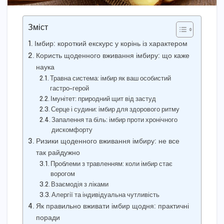
Зміст
Імбир: короткий екскурс у корінь із характером
Користь щоденного вживання імбиру: що каже
наука
Травна система: імбир як ваш особистий
гастро-герой
Імунітет: природний щит від застуд
Серце і судини: імбир для здорового ритму
Запалення та біль: імбир проти хронічного
дискомфорту
Ризики щоденного вживання імбиру: не все
так райдужно
Проблеми з травленням: коли імбир стає
ворогом
Взаємодія з ліками
Алергії та індивідуальна чутливість
Як правильно вживати імбир щодня: практичні
поради