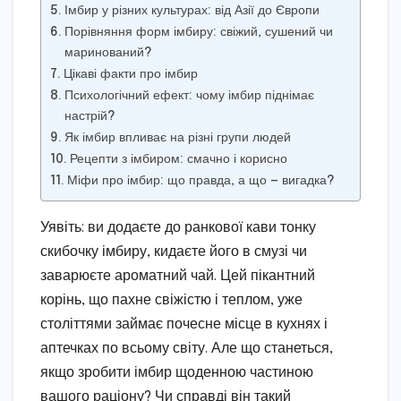
Імбир у різних культурах: від Азії до Європи
Порівняння форм імбиру: свіжий, сушений чи
маринований?
Цікаві факти про імбир
Психологічний ефект: чому імбир піднімає
настрій?
Як імбир впливає на різні групи людей
Рецепти з імбиром: смачно і корисно
Міфи про імбир: що правда, а що — вигадка?
Уявіть: ви додаєте до ранкової кави тонку
скибочку імбиру, кидаєте його в смузі чи
заварюєте ароматний чай. Цей пікантний
корінь, що пахне свіжістю і теплом, уже
століттями займає почесне місце в кухнях і
аптечках по всьому світу. Але що станеться,
якщо зробити імбир щоденною частиною
вашого раціону? Чи справді він такий