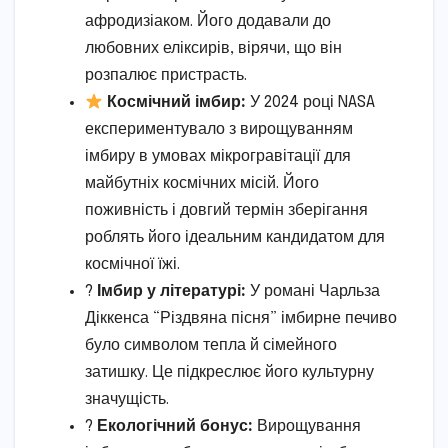
афродизіаком. Його додавали до
любовних еліксирів, вірячи, що він
розпалює пристрасть.
Космічний імбир:
У 2024 році NASA
експериментувало з вирощуванням
імбиру в умовах мікрогравітації для
майбутніх космічних місій. Його
поживність і довгий термін зберігання
роблять його ідеальним кандидатом для
космічної їжі.
?
Імбир у літературі:
У романі Чарльза
Діккенса “Різдвяна пісня” імбирне печиво
було символом тепла й сімейного
затишку. Це підкреслює його культурну
значущість.
?
Екологічний бонус:
Вирощування