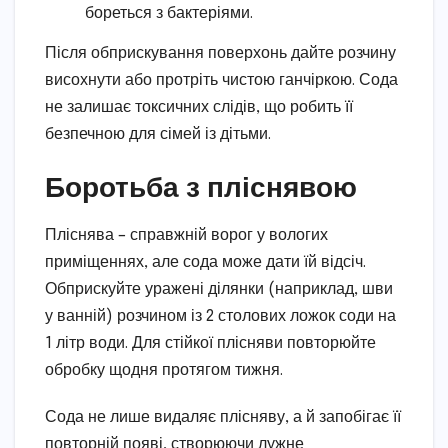
бореться з бактеріями.
Після обприскування поверхонь дайте розчину
висохнути або протріть чистою ганчіркою. Сода
не залишає токсичних слідів, що робить її
безпечною для сімей із дітьми.
Боротьба з пліснявою
Пліснява – справжній ворог у вологих
приміщеннях, але сода може дати їй відсіч.
Обприскуйте уражені ділянки (наприклад, шви
у ванній) розчином із 2 столових ложок соди на
1 літр води. Для стійкої плісняви повторюйте
обробку щодня протягом тижня.
Сода не лише видаляє плісняву, а й запобігає її
повторній появі, створюючи лужне