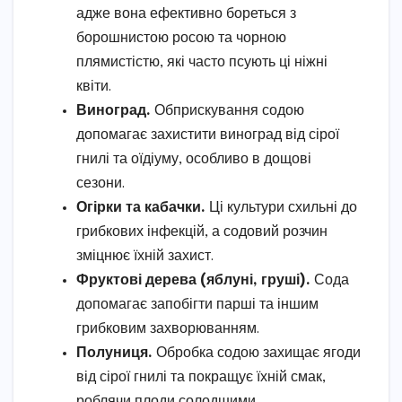
адже вона ефективно бореться з
борошнистою росою та чорною
плямистістю, які часто псують ці ніжні
квіти.
Виноград.
Обприскування содою
допомагає захистити виноград від сірої
гнилі та оїдіуму, особливо в дощові
сезони.
Огірки та кабачки.
Ці культури схильні до
грибкових інфекцій, а содовий розчин
зміцнює їхній захист.
Фруктові дерева (яблуні, груші).
Сода
допомагає запобігти парші та іншим
грибковим захворюванням.
Полуниця.
Обробка содою захищає ягоди
від сірої гнилі та покращує їхній смак,
роблячи плоди солодшими.