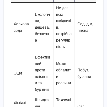
Не для
Екологіч
всіх
на,
шкідникі
Харчова
Сад, дім,
дешева,
в,
сода
гігієна
безпечн
потрібна
а
регуляр
ність
Ефектив
ний
Може
проти
обпалит
Побут,
Оцет
плісняв
и
бур’яни
и та
рослини
бур’янів
Швидка
Токсичні
Хімічні
дія,
,
Сад,