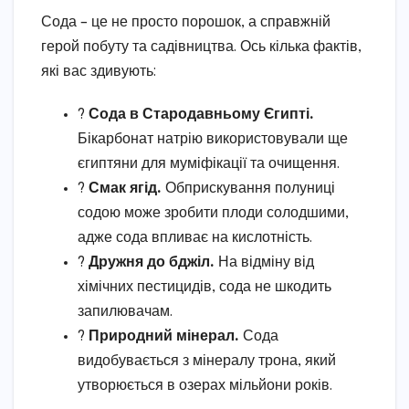
Сода – це не просто порошок, а справжній
герой побуту та садівництва. Ось кілька фактів,
які вас здивують:
?
Сода в Стародавньому Єгипті.
Бікарбонат натрію використовували ще
єгиптяни для муміфікації та очищення.
?
Смак ягід.
Обприскування полуниці
содою може зробити плоди солодшими,
адже сода впливає на кислотність.
?
Дружня до бджіл.
На відміну від
хімічних пестицидів, сода не шкодить
запилювачам.
?
Природний мінерал.
Сода
видобувається з мінералу трона, який
утворюється в озерах мільйони років.