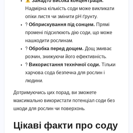
Занадто висока концентрація.
Надмірна кількість соди може викликати
опіки листя чи змінити pH ґрунту.
?
Обприскування під сонцем.
Прямі
промені підсилюють дію соди, що може
нашкодити рослинам.
?️
Обробка перед дощем.
Дощ змиває
розчин, знижуючи його ефективність.
?
Використання технічної соди.
Тільки
харчова сода безпечна для рослин і
людини.
Дотримуючись цих порад, ви зможете
максимально використати потенціал соди без
шкоди для рослин чи поверхонь.
Цікаві факти про соду