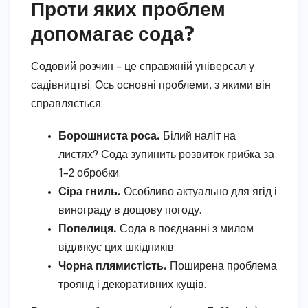
Проти яких проблем
допомагає сода?
Содовий розчин – це справжній універсал у
садівництві. Ось основні проблеми, з якими він
справляється:
Борошниста роса.
Білий наліт на
листях? Сода зупинить розвиток грибка за
1–2 обробки.
Сіра гниль.
Особливо актуально для ягід і
винограду в дощову погоду.
Попелиця.
Сода в поєднанні з милом
відлякує цих шкідників.
Чорна плямистість.
Поширена проблема
троянд і декоративних кущів.