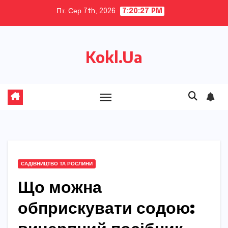
Skip
Пт. Сер 7th, 2026
7:20:28 PM
to
content
Kokl.Ua
САДІВНИЦТВО ТА РОСЛИНИ
Що можна
обприскувати содою: