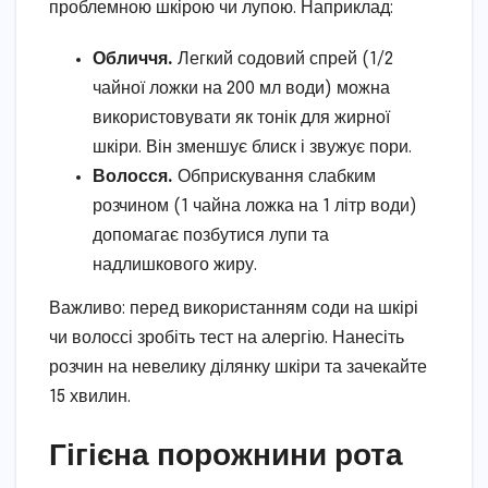
проблемною шкірою чи лупою. Наприклад:
Обличчя.
Легкий содовий спрей (1/2
чайної ложки на 200 мл води) можна
використовувати як тонік для жирної
шкіри. Він зменшує блиск і звужує пори.
Волосся.
Обприскування слабким
розчином (1 чайна ложка на 1 літр води)
допомагає позбутися лупи та
надлишкового жиру.
Важливо: перед використанням соди на шкірі
чи волоссі зробіть тест на алергію. Нанесіть
розчин на невелику ділянку шкіри та зачекайте
15 хвилин.
Гігієна порожнини рота