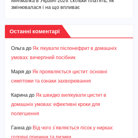
Мінімалка в Україні 2026: скільки платять, як
змінювалася і на що впливає
Останні коментарі
Ольга
до
Як лікувати пієлонефрит в домашніх
умовах: вичерпний посібник
Марiя
до
Як проявляється цистит: основні
симптоми та ознаки захворювання
Карина
до
Як швидко вилікувати цистит в
домашніх умовах: ефективні кроки для
полегшення
Ганна
до
Від чого з’являється пісок у нирках:
головні причини та ризики