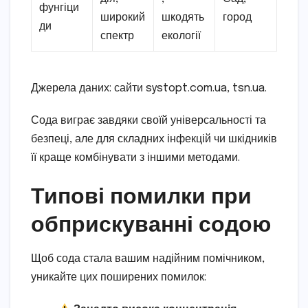
фунгіци
широкий
шкодять
город
ди
спектр
екології
Джерела даних: сайти systopt.com.ua, tsn.ua.
Сода виграє завдяки своїй універсальності та
безпеці, але для складних інфекцій чи шкідників
її краще комбінувати з іншими методами.
Типові помилки при
обприскуванні содою
Щоб сода стала вашим надійним помічником,
уникайте цих поширених помилок: