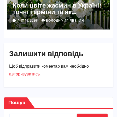
Коли цвіте жасмин в Україні:
точні терміни та як
забезпечити рясне цвітіння
ЛИП 16, 2026
ВОЛОДИМИР ЛЕВЧИН
Залишити відповідь
Щоб відправити коментар вам необхідно
авторизуватись
.
Пошук