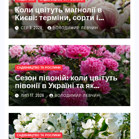
Коли цвітуть магнолії в
Києві: терміни, сорти і
найкращі місця
СЕР 5, 2026
ВОЛОДИМИР ЛЕВЧИН
САДІВНИЦТВО ТА РОСЛИНИ
Сезон півоній: коли цвітуть
півонії в Україні та як
розкрити їхню повну красу
ЛИП 17, 2026
ВОЛОДИМИР ЛЕВЧИН
САДІВНИЦТВО ТА РОСЛИНИ