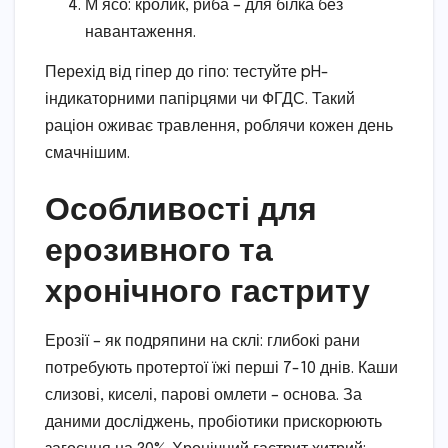
М’ясо: кролик, риба – для білка без
навантаження.
Перехід від гіпер до гіпо: тестуйте pH-
індикаторними папірцями чи ФГДС. Такий
раціон оживає травлення, роблячи кожен день
смачнішим.
Особливості для
ерозивного та
хронічного гастриту
Ерозії – як подряпини на склі: глибокі рани
потребують протертої їжі перші 7-10 днів. Каши
слизові, киселі, парові омлети – основа. За
даними досліджень, пробіотики прискорюють