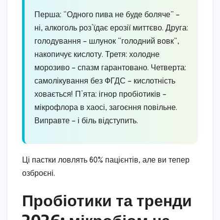
Перша: “Одного пива не буде боляче” –
ні, алкоголь роз’їдає ерозії миттєво. Друга:
голодування – шлунок “голодний вовк”,
накопичує кислоту. Третя: холодне
морозиво – спазм гарантовано. Четверта:
самолікування без ФГДС – кислотність
ховається! П’ята: ігнор пробіотиків –
мікрофлора в хаосі, загоєння повільне.
Виправте – і біль відступить.
Ці пастки ловлять 60% пацієнтів, але ви тепер
озброєні.
Пробіотики та тренди