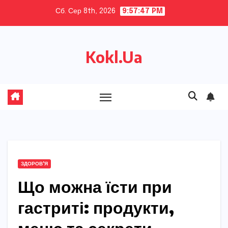
Skip
Сб. Сер 8th, 2026
9:57:48 PM
to
content
Kokl.Ua
ЗДОРОВ'Я
Що можна їсти при
гастриті: продукти,