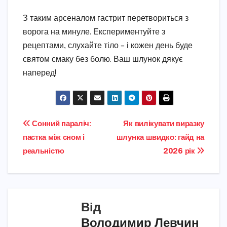
З таким арсеналом гастрит перетвориться з
ворога на минуле. Експериментуйте з
рецептами, слухайте тіло – і кожен день буде
святом смаку без болю. Ваш шлунок дякує
наперед!
Навігація
Сонний параліч:
Як вилікувати виразку
пастка між сном і
шлунка швидко: гайд на
записів
реальністю
2026 рік
Від
Володимир Левчин