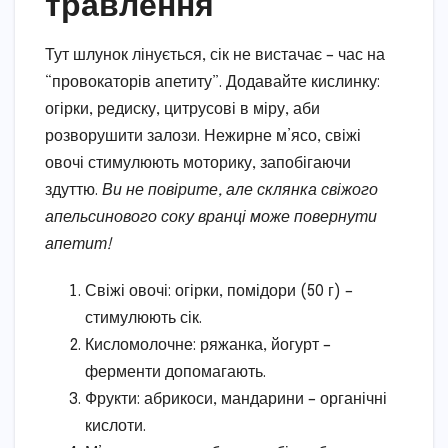
травлення
Тут шлунок лінується, сік не вистачає – час на
“провокаторів апетиту”. Додавайте кислинку:
огірки, редиску, цитрусові в міру, аби
розворушити залози. Нежирне м’ясо, свіжі
овочі стимулюють моторику, запобігаючи
здуттю.
Ви не повірите, але склянка свіжого
апельсинового соку вранці може повернути
апетит!
Свіжі овочі: огірки, помідори (50 г) –
стимулюють сік.
Кисломолочне: ряжанка, йогурт –
ферменти допомагають.
Фрукти: абрикоси, мандарини – органічні
кислоти.