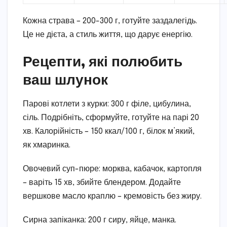
Кожна страва – 200-300 г, готуйте заздалегідь.
Це не дієта, а стиль життя, що дарує енергію.
Рецепти, які полюбить
ваш шлунок
Парові котлети з курки: 300 г філе, цибулина,
сіль. Подрібніть, сформуйте, готуйте на парі 20
хв. Калорійність – 150 ккал/100 г, білок м’який,
як хмаринка.
Овочевий суп-пюре: морква, кабачок, картопля
– варіть 15 хв, збийте блендером. Додайте
вершкове масло краплю – кремовість без жиру.
Сирна запіканка: 200 г сиру, яйце, манка.