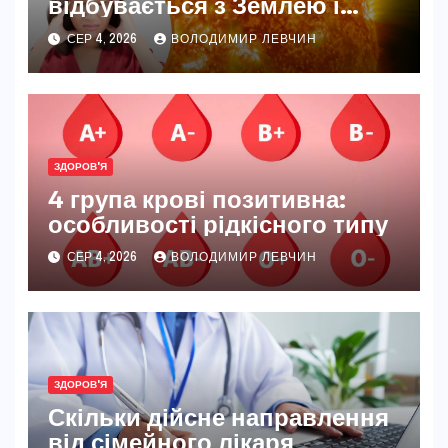
відбувається з Землею і
нашим самопочуттям
СЕР 4, 2026
ВОЛОДИМИР ЛЕВЧИН
ЗДОРОВ'Я
4 група крові позитивна:
особливості рідкісного типу
СЕР 4, 2026
ВОЛОДИМИР ЛЕВЧИН
ЗДОРОВ'Я
Скільки дійсне направлення
від сімейного лікаря