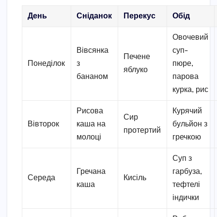
День
Сніданок
Перекус
Обід
Овочевий
Вівсянка
суп-
Печене
Понеділок
з
пюре,
яблуко
бананом
парова
курка, рис
Рисова
Курячий
Сир
Вівторок
каша на
бульйон з
протертий
молоці
гречкою
Суп з
Гречана
гарбуза,
Середа
Кисіль
каша
тефтелі
індички