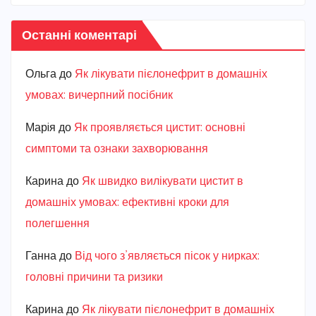
Останні коментарі
Ольга
до
Як лікувати пієлонефрит в домашніх
умовах: вичерпний посібник
Марiя
до
Як проявляється цистит: основні
симптоми та ознаки захворювання
Карина
до
Як швидко вилікувати цистит в
домашніх умовах: ефективні кроки для
полегшення
Ганна
до
Від чого з’являється пісок у нирках:
головні причини та ризики
Карина
до
Як лікувати пієлонефрит в домашніх