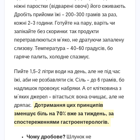
ніжні паростки (відварені овочі) його оживають.
Дробіть прийоми їжі – 200-300 грамів за раз,
кожні 2-3 години. Готуйте на пару, варіть чи
запікайте без скоринки: так продукти
перетравлюються м’яко, не дратуючи запалену
слизову. Температура – 40-60 градусів, бо
гаряче палить, холодне спазмує.
Пийте 1,5-2 літри води на день, але не під час
їжі, аби не розбавляти сік. Сіль – до 6 грамів, бо
надлишок провокує набряки. А от клітковина з
м’яких джерел – вітається: вона очищає, але не
дряпає.
Дотримання цих принципів
зменшує біль на 70% вже за тиждень, за
спостереженнями гастроентерологів.
Чому дробове?
Шлунок не