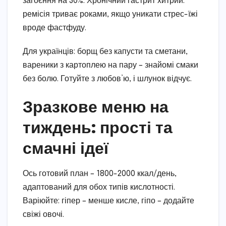
загоєння на 30%. Хронічний гастрит хитрий:
ремісія триває роками, якщо уникати стрес-їжі
вроде фастфуду.
Для українців: борщ без капусти та сметани,
вареники з картоплею на пару – знайомі смаки
без болю. Готуйте з любов’ю, і шлунок відчує.
Зразкове меню на
тиждень: прості та
смачні ідеї
Ось готовий план – 1800-2000 ккал/день,
адаптований для обох типів кислотності.
Варіюйте: гіпер – менше кисле, гіпо – додайте
свіжі овочі.