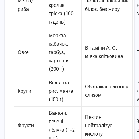
М’ясо/
Легкозасвоюваний
кролик,
к
риба
білок, без жиру
тріска (100
в
г/день)
Морква,
кабачок,
Вітаміни А, С,
Овочі
гарбуз,
П
м’яка клітковина
картопля
(200 г)
Вівсянка,
Обволікає слизову
Крупи
рис, манка
к
слизом
(150 г)
м
Банани,
Пектин
печені
З
Фрукти
нейтралізує
яблука (1-2
ш
кислоту
шт.)