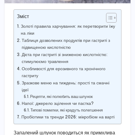
Зміст
Золоті правила харчування: як перетворити їжу
на ліки
Таблиця дозволених продуктів при гастриті з
підвищеною кислотністю
Дієта при гастриті зі зниженою кислотністю:
стимулюємо травлення
Особливості для ерозивного та хронічного
гастриту
Зразкове меню на тиждень: прості та смачні
ідеї
Рецепти, які полюбить ваш шлунок
Напої: джерело зцілення чи пастка?
Типові помилки, які крадуть полегшення
Пробіотики та тренди 2026: мікробіом на варті
Запалений шлунок поводиться як примхлива