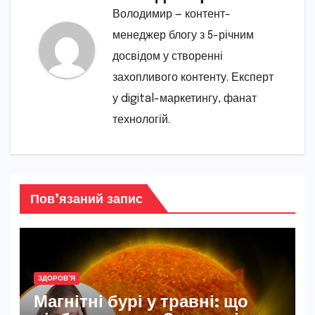
Володимир — контент-
менеджер блогу з 5-річним
досвідом у створенні
захопливого контенту. Експерт
у digital-маркетингу, фанат
технологій.
Пов’язаний запис
ЗДОРОВ'Я
Магнітні бурі у травні: що