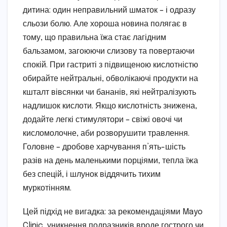
дитина: один неправильний шматок – і одразу
сльози болю. Але хороша новина полягає в
тому, що правильна їжа стає лагідним
бальзамом, загоюючи слизову та повертаючи
спокій. При гастриті з підвищеною кислотністю
обирайте нейтральні, обволікаючі продукти на
кшталт вівсянки чи бананів, які нейтралізують
надлишок кислоти. Якщо кислотність знижена,
додайте легкі стимулятори – свіжі овочі чи
кисломолочне, аби розворушити травлення.
Головне – дробове харчування п’ять-шість
разів на день маленькими порціями, тепла їжа
без спецій, і шлунок віддячить тихим
муркотінням.
Цей підхід не вигадка: за рекомендаціями Mayo
Clinic, уникнення подразників вроде гострого чи