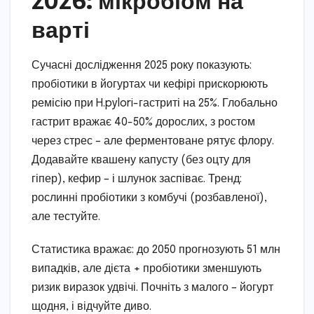
2026: мікробіом на
варті
Сучасні дослідження 2025 року показують:
пробіотики в йогуртах чи кефірі прискорюють
ремісію при H.pylori-гастриті на 25%. Глобально
гастрит вражає 40-50% дорослих, з ростом
через стрес – але ферментоване рятує флору.
Додавайте квашену капусту (без оцту для
гіпер), кефир – і шлунок заспіває. Тренд:
рослинні пробіотики з комбучі (розбавленої),
але тестуйте.
Статистика вражає: до 2050 прогнозують 51 млн
випадків, але дієта + пробіотики зменшують
ризик виразок удвічі. Почніть з малого – йогурт
щодня, і відчуйте диво.