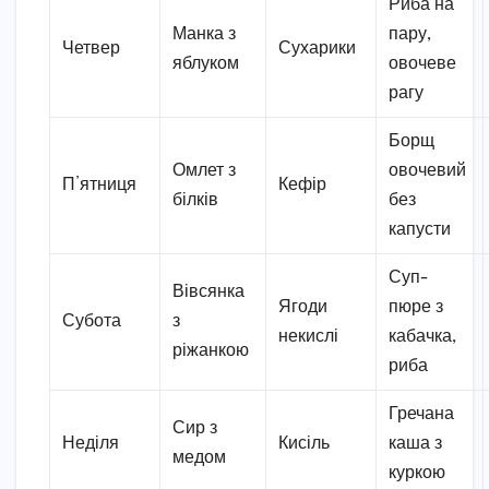
Риба на
Манка з
пару,
Четвер
Сухарики
яблуком
овочеве
рагу
Борщ
Омлет з
овочевий
П’ятниця
Кефір
білків
без
капусти
Суп-
Вівсянка
Ягоди
пюре з
Субота
з
некислі
кабачка,
ріжанкою
риба
Гречана
Сир з
Неділя
Кисіль
каша з
медом
куркою