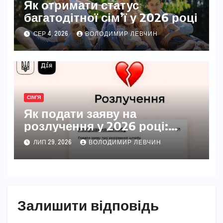
Як отримати статус
багатодітної сім’ї у 2026 році
СЕР 4, 2026
ВОЛОДИМИР ЛЕВЧИН
СІМ'Я
Як подати заяву на
розлучення у 2026 році:
повний покроковий гайд
ЛИП 29, 2026
ВОЛОДИМИР ЛЕВЧИН
Залишити відповідь