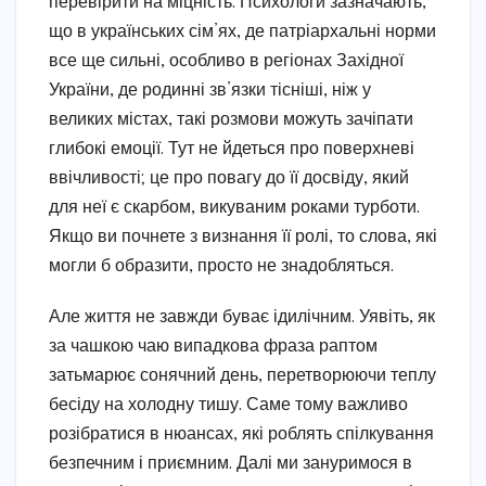
перевірити на міцність. Психологи зазначають,
що в українських сім’ях, де патріархальні норми
все ще сильні, особливо в регіонах Західної
України, де родинні зв’язки тісніші, ніж у
великих містах, такі розмови можуть зачіпати
глибокі емоції. Тут не йдеться про поверхневі
ввічливості; це про повагу до її досвіду, який
для неї є скарбом, викуваним роками турботи.
Якщо ви почнете з визнання її ролі, то слова, які
могли б образити, просто не знадобляться.
Але життя не завжди буває ідилічним. Уявіть, як
за чашкою чаю випадкова фраза раптом
затьмарює сонячний день, перетворюючи теплу
бесіду на холодну тишу. Саме тому важливо
розібратися в нюансах, які роблять спілкування
безпечним і приємним. Далі ми зануримося в