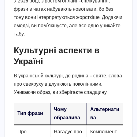
У 2025 році, з ростом онлайн-спілкування,
фрази в чатах набувають нової ваги, бо без
тону вони інтерпретуються жорсткіше. Додаючи
емодзі, ви пом’якшуєте, але все одно уникайте
табу.
Культурні аспекти в
Україні
В українській культурі, де родина – святе, слова
про свекруху відлунюють поколіннями.
Уникаючи образ, ви зберігаєте спадщину.
Чому
Альтернати
Тип фрази
образлива
ва
Про
Нагадує про
Комплімент