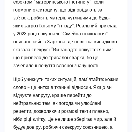
ефектом “материнського інстинкту”, коли
гормони окситоцину, що відповідають за
зв’язок, роблять матерів чутливими до будь-
яких загроз їхньому “гнізду”. Реальний приклад:
у 2023 році в журналі “Сімейна психологія”
описано кейс з Харкова, де невістка випадково
сказала свекрусі “Ви занадто опікуєтеся ним”,
що призвело до тривалої сварки, бо це
зачепило її почуття власної значущості.
Щоб уникнути таких ситуацій, пам’ятайте: кожне
слово – це нитка в тканині відносин. Якщо ви
відчуєте напругу, краще перейти до
нейтральних тем, як погода чи улюблені
рецепти, дозволяючи розмові текти плавно,
ніби ріці влітку. Це не лише зберігає мир, але й
будує довіру, роблячи свекруху союзницею, а