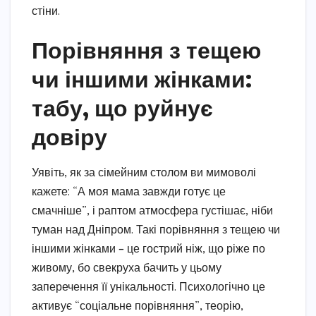
стіни.
Порівняння з тещею
чи іншими жінками:
табу, що руйнує
довіру
Уявіть, як за сімейним столом ви мимоволі
кажете: “А моя мама завжди готує це
смачніше”, і раптом атмосфера густішає, ніби
туман над Дніпром. Такі порівняння з тещею чи
іншими жінками – це гострий ніж, що ріже по
живому, бо свекруха бачить у цьому
заперечення її унікальності. Психологічно це
активує “соціальне порівняння”, теорію,