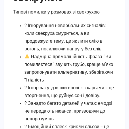
Типові помилки у розмовах зі свекрухою
? Ігнорування невербальних сигналів:
коли свекруха хмуриться, а ви
продовжуєте тему, це як лити олію в
вогонь, посилюючи напругу без слів.
Надмірна прямолінійність: фраза “Ви
помиляєтеся” звучить грубо, краще м’яко
запропонувати альтернативу, зберігаючи
її гідність.
?️ Ігнор часу: дзвінки вночі зі скаргами – це
вторгнення, що руйнує сон і довіру.
? Занадто багато деталей у чатах: емодзі
не передають нюанси, призводячи до
непорозумінь.
?️ Емоційний сплеск: крик чи сльози – це