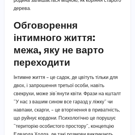
родина залишається міцною, як коріння старого
дерева.
Обговорення
інтимного життя:
межа, яку не варто
переходити
Інтимне життя – це садок, де цвітуть тільки для
двох, і запрошення третьої особи, навіть
свекрухи, може зів’янути квіти. Фрази на кшталт
“У нас з вашим сином все гаразд у ліжку” чи
навпаки, скарги, – це вторгнення в приватність,
що руйнує кордони. Психологічно це порушує
“територію особистого простору”, концепцію
Едварда Холла, де такі розмови викликають