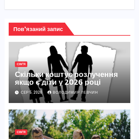
Пов’язаний запис
СІМ'Я
Скільки коштує розлучення
якщо є діти у 2026 році
СЕР 5, 2026
ВОЛОДИМИР ЛЕВЧИН
СІМ'Я