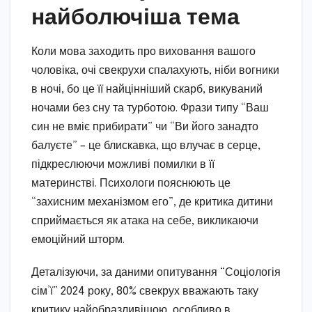
найболючіша тема
Коли мова заходить про виховання вашого
чоловіка, очі свекрухи спалахують, ніби вогники
в ночі, бо це її найцінніший скарб, викуваний
ночами без сну та турботою. Фрази типу “Ваш
син не вміє прибирати” чи “Ви його занадто
балуєте” – це блискавка, що влучає в серце,
підкреслюючи можливі помилки в її
материнстві. Психологи пояснюють це
“захисним механізмом его”, де критика дитини
сприймається як атака на себе, викликаючи
емоційний шторм.
Деталізуючи, за даними опитування “Соціологія
сім’ї” 2024 року, 80% свекрух вважають таку
критику найобразливішою, особливо в