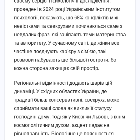
своєму серцю. Психологічні дослідження,
проведені в 2024 році Українським інститутом
психології, показують, що 68% конфліктів між
невістками та свекрухами починаються саме з
невдалих фраз, які зачіпають теми материнства
та авторитету. У сучасному світі, де жінки все
частіше поєднують кар’єру з сім’єю, такі
розмови набувають ще більшої гостроти, бо
кожна сторона захищає свій простір.
Регіональні відмінності додають шарів цій
динаміці. У східних областях України, де
традиції більш консервативні, свекруха може
сприймати ваші слова як виклик її статусу
господині дому, тоді як у Києві чи Львові, з їхнім
космополітичним духом, акцент падає на
рівноправність. Біологічно це пояснюється