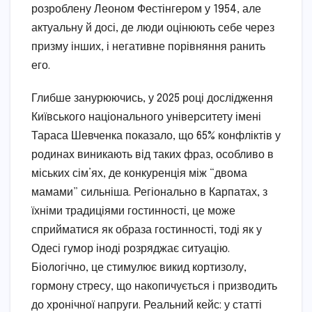
розроблену Леоном Фестінгером у 1954, але
актуальну й досі, де люди оцінюють себе через
призму інших, і негативне порівняння ранить
его.
Глибше занурюючись, у 2025 році дослідження
Київського національного університету імені
Тараса Шевченка показало, що 65% конфліктів у
родинах виникають від таких фраз, особливо в
міських сім’ях, де конкуренція між “двома
мамами” сильніша. Регіонально в Карпатах, з
їхніми традиціями гостинності, це може
сприйматися як образа гостинності, тоді як у
Одесі гумор іноді розряджає ситуацію.
Біологічно, це стимулює викид кортизолу,
гормону стресу, що накопичується і призводить
до хронічної напруги. Реальний кейс: у статті