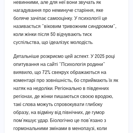
невинними, але для неї вони звучать як
нагадування про неминуче старіння, яке
боляче зачіпає самооцінку. У психології це
називається “віковим тривожним синдромом”,
коли жінки після 50 відчувають тиск
суспільства, що ідеалізує молодість.
Детальніше розкриємо цей аспект. У 2025 році
опитування на сайті “Психологія родини”
виявило, що 72% свекрух ображаються на
коментарі про зовнішність, бо сприймають їх як
натяк на недоліки. Регіонально в південних
регіонах, де жінки пишаються своєю вродою,
такі слова можуть спровокувати глибоку
образу, на відміну від північних, де гумор
пом’якшує удар. Біологічно це пов’язано з
гормональними змінами в менопаузі, коли