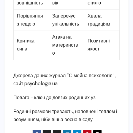
зовнішність
вік
стилю
Порівняння
Заперечує
Хвала
з тещею
унікальність
традиціям
Атака на
Критика
Позитивні
материнств
сина
якості
о
Джерела даних: журнал “Сімейна психологія”,
сайт psychologia.ua.
Повага – ключ до довгих родинних уз.
Родинні розмови тривають, наповнені теплом і
розумінням, ніби вічна весна в саду.