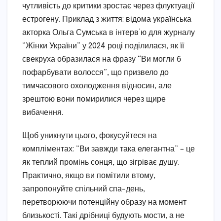
чутливість до критики зростає через флуктуації
естрогену. Приклад з життя: відома українська
акторка Ольга Сумська в інтерв’ю для журналу
“Жінки України” у 2024 році поділилася, як її
свекруха образилася на фразу “Ви могли б
пофарбувати волосся”, що призвело до
тимчасового охолодження відносин, але
зрештою вони помирилися через щире
вибачення.
Щоб уникнути цього, фокусуйтеся на
компліментах: “Ви завжди така елегантна” – це
як теплий промінь сонця, що зігріває душу.
Практично, якщо ви помітили втому,
запропонуйте спільний спа-день,
перетворюючи потенційну образу на момент
близькості. Такі дрібниці будують мости, а не