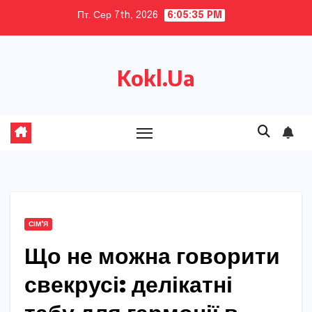
Skip
Пт. Сер 7th, 2026
6:05:36 PM
to
content
Kokl.Ua
СІМ'Я
Що не можна говорити
свекрусі: делікатні