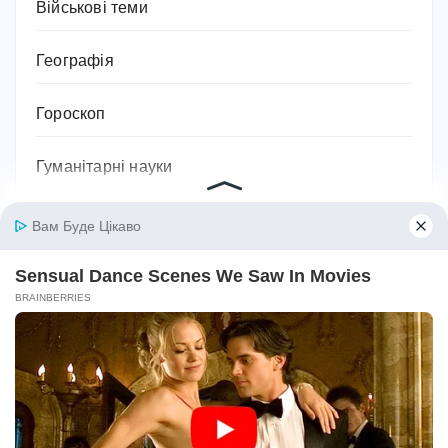
Військові теми
Географія
Гороскоп
Гуманітарні науки
Дієти та схуднення
Дім
Діти
Домашнє господарство
Домашні улюбленці