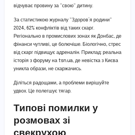
відчуває провину за “свою” дитину.
За статистикою журналу “Здоров’я родини”
2024, 62% конфліктів від таких скарг.
Регіонально в промислових зонах як Донбас, де
фінанси чутливі, це болючіше. Біологічно, стрес
від скарг підвищує адреналін. Приклад: реальна
історія з форуму на tsn.ua, де невістка з Києва
уникла образи, не скаржачись.
Діліться радощами, а проблеми вирішуйте
удвох. Це полегшує тягар.
Типові помилки у
розмовах зі
свекрухою