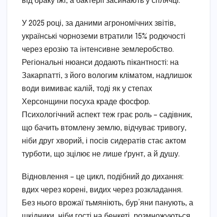
від браку їжі, а бактерії засинають у сплячці.
У 2025 році, за даними агрономічних звітів,
українські чорноземи втратили 15% родючості
через ерозію та інтенсивне землеробство.
Регіональні нюанси додають пікантності: на
Закарпатті, з його вологим кліматом, надлишок
води вимиває калій, тоді як у степах
Херсонщини посуха краде фосфор.
Психологічний аспект теж грає роль – садівник,
що бачить втомлену землю, відчуває тривогу,
ніби друг хворий, і посів сидератів стає актом
турботи, що зцілює не лише ґрунт, а й душу.
Відновлення – це цикл, подібний до дихання:
вдих через корені, видих через розкладання.
Без нього врожаї тьмяніють, бур’яни панують, а
шкідники, ніби гості на бенкеті, розмножуються.