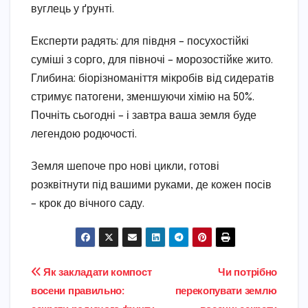
вуглець у ґрунті.
Експерти радять: для півдня – посухостійкі
суміші з сорго, для півночі – морозостійке жито.
Глибина: біорізноманіття мікробів від сидератів
стримує патогени, зменшуючи хімію на 50%.
Почніть сьогодні – і завтра ваша земля буде
легендою родючості.
Земля шепоче про нові цикли, готові
розквітнути під вашими руками, де кожен посів
– крок до вічного саду.
Навігація
Як закладати компост
Чи потрібно
восени правильно:
перекопувати землю
записів