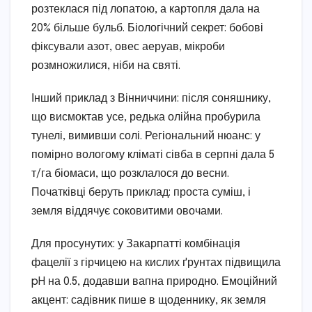
розтеклася під лопатою, а картопля дала на
20% більше бульб. Біологічний секрет: бобові
фіксували азот, овес аеруав, мікроби
розмножилися, ніби на святі.
Інший приклад з Вінниччини: після соняшнику,
що висмоктав усе, редька олійна пробурила
тунелі, вимивши солі. Регіональний нюанс: у
помірно вологому кліматі сівба в серпні дала 5
т/га біомаси, що розклалося до весни.
Початківці беруть приклад: проста суміш, і
земля віддячує соковитими овочами.
Для просунутих: у Закарпатті комбінація
фацелії з гірчицею на кислих ґрунтах підвищила
pH на 0.5, додавши вапна природно. Емоційний
акцент: садівник пише в щоденнику, як земля