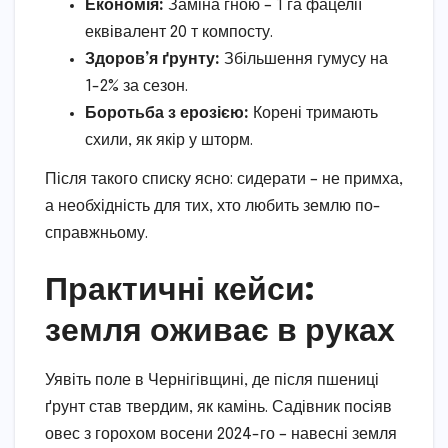
Економія:
Заміна гною – 1 га фацелії
еквівалент 20 т компосту.
Здоров’я ґрунту:
Збільшення гумусу на
1-2% за сезон.
Боротьба з ерозією:
Корені тримають
схили, як якір у шторм.
Після такого списку ясно: сидерати – не примха,
а необхідність для тих, хто любить землю по-
справжньому.
Практичні кейси:
земля оживає в руках
Уявіть поле в Чернігівщині, де після пшениці
ґрунт став твердим, як камінь. Садівник посіяв
овес з горохом восени 2024-го – навесні земля