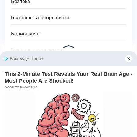
Безпека
Біографії та історії життя
Бодибілдинг
Будівництво та ремонт
Ванна кімната
Відносини
Відпочинок
Військові теми
Географія