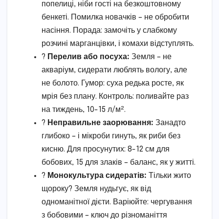
попелиці, ніби гості на безкоштовному
бенкеті. Помилка новачків – не обробити
насіння. Порада: замочіть у слабкому
розчині марганцівки, і комахи відступлять.
?
Перелив або посуха:
Земля – не
акваріум, сидерати люблять вологу, але
не болото. Гумор: суха редька росте, як
мрія без плану. Контроль: поливайте раз
на тиждень, 10-15 л/м².
?
Неправильне заорювання:
Занадто
глибоко – і мікроби гинуть, як риби без
кисню. Для просунутих: 8-12 см для
бобових, 15 для злаків – баланс, як у житті.
?
Монокультура сидератів:
Тільки жито
щороку? Земля нудьгує, як від
одноманітної дієти. Варіюйте: чергування
з бобовими – ключ до різноманіття