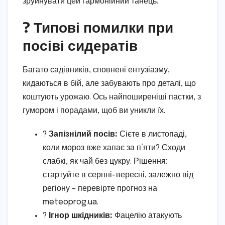
зруйнувати цей гармонійний танець.
? Типові помилки при
посіві сидератів
Багато садівників, сповнені ентузіазму,
кидаються в бій, але забувають про деталі, що
коштують урожаю. Ось найпоширеніші пастки, з
гумором і порадами, щоб ви уникли їх.
?
Запізнілий посів:
Сієте в листопаді,
коли мороз вже хапає за п’яти? Сходи
слабкі, як чай без цукру. Рішення:
стартуйте в серпні-вересні, залежно від
регіону – перевірте прогноз на
meteoprog.ua.
?
Ігнор шкідників:
Фацелію атакують