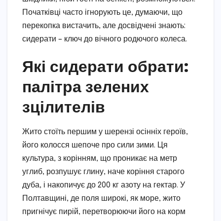
Початківці часто ігнорують це, думаючи, що
перекопка вистачить, але досвідчені знають:
сидерати – ключ до вічного родючого колеса.
Які сидерати обрати:
палітра зелених
зцілителів
Жито стоїть першим у шерензі осінніх героїв,
його колосся шепоче про сили зими. Ця
культура, з корінням, що проникає на метр
углиб, розпушує глину, наче коріння старого
дуба, і накопичує до 200 кг азоту на гектар. У
Полтавщині, де поля широкі, як море, жито
пригнічує пирій, перетворюючи його на корм