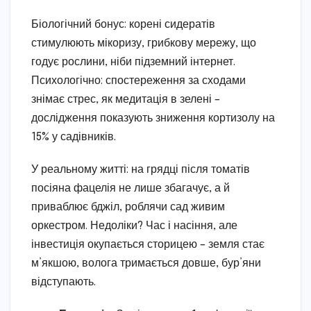
Біологічний бонус: корені сидератів
стимулюють мікоризу, грибкову мережу, що
годує рослини, ніби підземний інтернет.
Психологічно: спостереження за сходами
знімає стрес, як медитація в зелені –
дослідження показують зниження кортизолу на
15% у садівників.
У реальному житті: на грядці після томатів
посіяна фацелія не лише збагачує, а й
приваблює бджіл, роблячи сад живим
оркестром. Недоліки? Час і насіння, але
інвестиція окупається сторицею – земля стає
м’якшою, волога тримається довше, бур’яни
відступають.