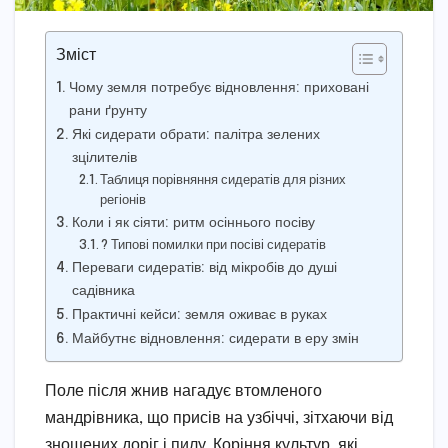
Зміст
Чому земля потребує відновлення: приховані
рани ґрунту
Які сидерати обрати: палітра зелених
зцілителів
Таблиця порівняння сидератів для різних
регіонів
Коли і як сіяти: ритм осіннього посіву
? Типові помилки при посіві сидератів
Переваги сидератів: від мікробів до душі
садівника
Практичні кейси: земля оживає в руках
Майбутнє відновлення: сидерати в еру змін
Поле після жнив нагадує втомленого
мандрівника, що присів на узбіччі, зітхаючи від
зношених доріг і пилу. Коріння культур, які