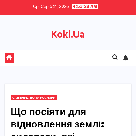
Skip
Ср. Сер 5th, 2026
4:53:30 AM
to
content
Kokl.Ua
САДІВНИЦТВО ТА РОСЛИНИ
Що посіяти для
відновлення землі: