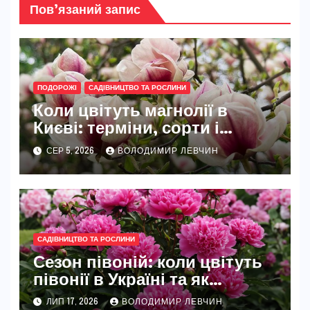
Пов’язаний запис
ПОДОРОЖІ
САДІВНИЦТВО ТА РОСЛИНИ
Коли цвітуть магнолії в
Києві: терміни, сорти і
найкращі місця
СЕР 5, 2026
ВОЛОДИМИР ЛЕВЧИН
САДІВНИЦТВО ТА РОСЛИНИ
Сезон півоній: коли цвітуть
півонії в Україні та як
розкрити їхню повну красу
ЛИП 17, 2026
ВОЛОДИМИР ЛЕВЧИН