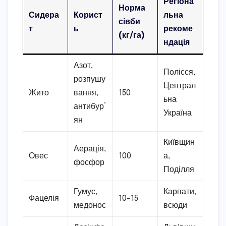
Регіона
Норма
Сидера
Корист
льна
сівби
т
ь
рекоме
(кг/га)
ндація
Азот,
Полісся,
розпушу
Централ
Жито
вання,
150
ьна
антибур’
Україна
ян
Київщин
Аерація,
Овес
100
а,
фосфор
Поділля
Гумус,
Карпати,
Фацелія
10-15
медонос
всюди