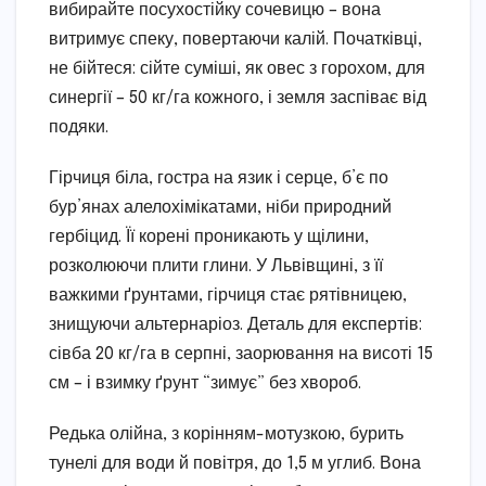
вибирайте посухостійку сочевицю – вона
витримує спеку, повертаючи калій. Початківці,
не бійтеся: сійте суміші, як овес з горохом, для
синергії – 50 кг/га кожного, і земля заспіває від
подяки.
Гірчиця біла, гостра на язик і серце, б’є по
бур’янах алелохімікатами, ніби природний
гербіцид. Її корені проникають у щілини,
розколюючи плити глини. У Львівщині, з її
важкими ґрунтами, гірчиця стає рятівницею,
знищуючи альтернаріоз. Деталь для експертів:
сівба 20 кг/га в серпні, заорювання на висоті 15
см – і взимку ґрунт “зимує” без хвороб.
Редька олійна, з корінням-мотузкою, бурить
тунелі для води й повітря, до 1,5 м углиб. Вона