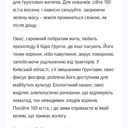
для ґрунтових жителів. Для новачків: сійте 150
кг/га восени, і навесні скошуйте, заорюючи
зелену масу – земля прокинеться свіжою, як
після дощу.
Овес, скромний побратим жита, любить
прохолоду й бідні ґрунти, де інші пасують. Його
тонке коріння, ніби павутиння, аерує поверхню,
запобігаючи ущільненню від тракторів. У
Київській області, з її змішаними ґрунтами, овес
фіксує фосфор, роблячи його доступним для
майбутніх культур. Біологічний нюанс: овес
виділяє алелопатичні речовини, що відлякують
нематод, тих невидимих злодіїв коренів.
Посійте 100 кг/га, і до зими отримаєте м’який
килим, що тримає вологу.