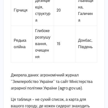
Дезінфе
Львівщи
кція,
на,
Гірчиця
20
структур
Галичин
а
а
Глибоке
розпушу
Редька
Донбас,
вання,
15
олійна
Південь
очищен
ня
Джерела даних: агрономічний журнал
“Землеробство України” та сайт Міністерства
аграрної політики України (agro.gov.ua).
Ця таблиця – не сухий список, а карта для
вашого городу, де кожен сидерат знаходить