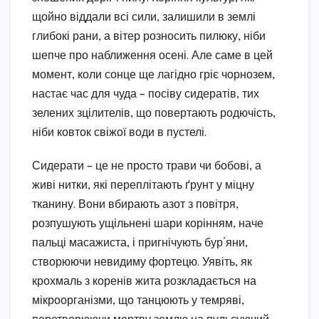
щойно віддали всі сили, залишили в землі
глибокі рани, а вітер розносить пилюку, ніби
шепче про наближення осені. Але саме в цей
момент, коли сонце ще лагідно гріє чорнозем,
настає час для чуда – посіву сидератів, тих
зелених зцілителів, що повертають родючість,
ніби ковток свіжої води в пустелі.
Сидерати – це не просто трави чи бобові, а
живі нитки, які переплітають ґрунт у міцну
тканину. Вони вбирають азот з повітря,
розпушують ущільнені шари корінням, наче
пальці масажиста, і пригнічують бур’яни,
створюючи невидиму фортецю. Уявіть, як
крохмаль з коренів жита розкладається на
мікроорганізми, що танцюють у темряві,