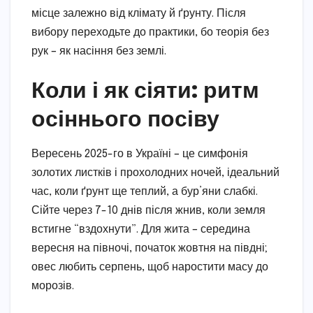
місце залежно від клімату й ґрунту. Після
вибору переходьте до практики, бо теорія без
рук – як насіння без землі.
Коли і як сіяти: ритм
осіннього посіву
Вересень 2025-го в Україні – це симфонія
золотих листків і прохолодних ночей, ідеальний
час, коли ґрунт ще теплий, а бур’яни слабкі.
Сійте через 7-10 днів після жнив, коли земля
встигне “вздохнути”. Для жита – середина
вересня на півночі, початок жовтня на півдні;
овес любить серпень, щоб наростити масу до
морозів.