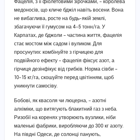
Фацелія, з її фіолетовими зірочками, – королева
медоносів, що кличе бджіл навіть восени. Вона
не вибаглива, росте на будь-якій землі,
збагачуючи її гумусом на 4-5 тонн/га. У
Карпатах, де бджоли – частина життя, фацелія
стає мостом між садом і вуликом. Для
просунутих: комбінуйте з гірчицею для
подвійного ефекту – фацелія фіксує азот, а
гірчиця дезінфікує від грибків. Норма сівби –
10-15 кг/га, скошуйте перед цвітінням, щоб
уникнути самосіву.
Бобові, як квасоля чи люцерна, – азотні
алхіміки, що витягують блакитний газ з неба.
Ризобії на коренях утворюють вузлики, ніби
маленькі фабрики, виробляючи до 300 кг азоту.
На півдні Одеси, де солонці панують,