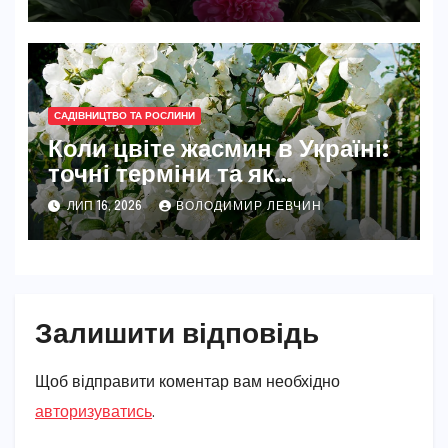
САДІВНИЦТВО ТА РОСЛИНИ
Коли цвіте жасмин в Україні:
точні терміни та як
забезпечити рясне цвітіння
ЛИП 16, 2026
ВОЛОДИМИР ЛЕВЧИН
Залишити відповідь
Щоб відправити коментар вам необхідно
авторизуватись
.