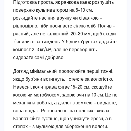
Підготовка проста, як ранкова кава: розпушіть
поверхню культиватором на 5-10 см,
розкидайте насіння вручну чи сівалкою –
рівномірно, ніби посипаєте сіллю хліб. Полив –
рясний, але не калюжний, 20-30 мм, щоб сходи
з’явилися за тиждень. У бідних ґрунтах додайте
компост 2-3 кг/м², але не переборщіть –
сидерати самі добриво.
Догляд мінімальний: прополюйте перші тижні,
якщо бур’яни встигнуть, і стежте за вологістю.
Навесні, коли трава сягає 15-20 см, скошуйте
косою чи мотоблоком, заорюючи на 10 см. Це не
механічна робота, а діалог з землею – ви даєте,
вона віддає. Регіонально: на вологих схилах
Карпат сійте густіше, щоб уникнути ерозії, а в
степах – з мульчею для збереження вологи.