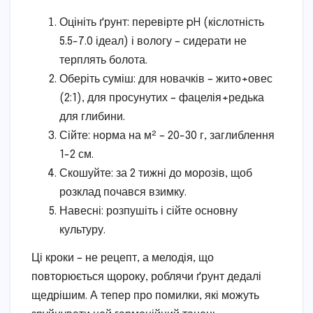
Оцініть ґрунт: перевірте pH (кіслотність
5.5-7.0 ідеал) і вологу – сидерати не
терплять болота.
Оберіть суміш: для новачків – жито+овес
(2:1), для просунутих – фацелія+редька
для глибини.
Сійте: норма на м² – 20-30 г, заглиблення
1-2 см.
Скошуйте: за 2 тижні до морозів, щоб
розклад почався взимку.
Навесні: розпушіть і сійте основну
культуру.
Ці кроки – не рецепт, а мелодія, що
повторюється щороку, роблячи ґрунт дедалі
щедрішим. А тепер про помилки, які можуть