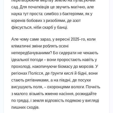
перетворюючи мертву землю на пульсуючий
сад. Для початківців це звучить магічно, але
наука тут проста: симбіоз з бактеріями, як у
коренів бобових з ризобіями, де азот
фіксується, ніби скарб у банці.
Але чому саме зараз, у вересні 2025-го, коли
кліматичні зміни роблять осені
непередбачуваними? Бо сидерати не чекають
ідеальної погоди – вони проростають навіть у
прохолоді, накопичуючи біомасу до морозів. У
регіонах Полісся, де ґрунти кислі й бідні, вони
стають рятівниками, а на півдні, де посухи
висушують поля, – охоронцями вологи. Почніть
з малого: візьміть жменю насіння, розкидайте
по грядці, і земля відповість подякою у вигляді
пишних сходів.