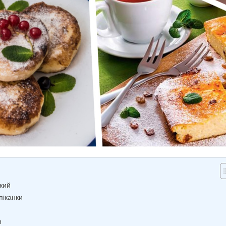
іжий
піканки
м