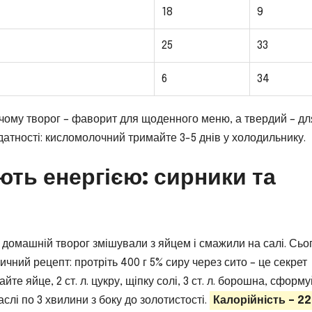
18
9
25
33
6
34
, чому творог – фаворит для щоденного меню, а твердий – дл
датності: кисломолочний тримайте 3-5 днів у холодильнику.
ють енергією: сирники та
ли домашній творог змішували з яйцем і смажили на салі. Сьо
сичний рецепт: протріть 400 г 5% сиру через сито – це секрет
йте яйце, 2 ст. л. цукру, щіпку солі, 3 ст. л. борошна, сформ
лі по 3 хвилини з боку до золотистості.
Калорійність – 2