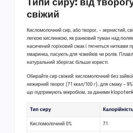
Типи сиру: від творог
свіжий
Кисломолочний сир, або творог, – зернистий, сві
легкою кислинкою, як ранковий туман над полям
насичений горіховий смак і тягнеться нитками п
хмаринка, пасують для чізкейків чи ролів. Плав
натуральний зберігає більше користі.
Обирайте сир свіжий: кисломолочний без зайвої 
нежирний творог (71 ккал/100 г), для смаку – 9%
що підтримують мікробіом, за даними klopoten
Тип сиру
Калорійність
Кисломолочний 0%
71