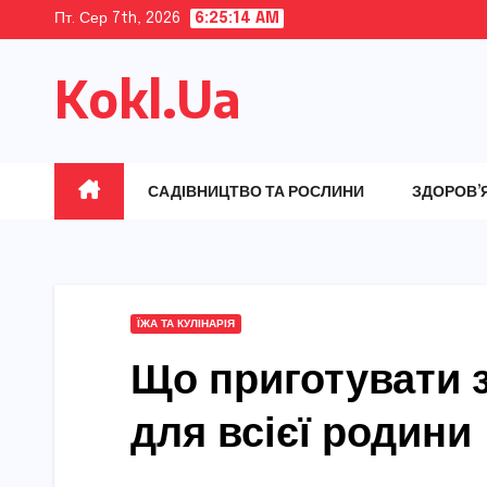
Skip
Пт. Сер 7th, 2026
6:25:15 AM
to
Kokl.Ua
content
САДІВНИЦТВО ТА РОСЛИНИ
ЗДОРОВ’
ЇЖА ТА КУЛІНАРІЯ
Що приготувати з
для всієї родини