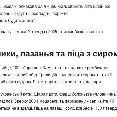
базилік, оливкова олія – 150 ккал, свіжість літа цілий рік.
лень – скрутіть, охолодіть, поріжте.
ість будить апетит.
оважує смаки. У трендах 2026 – високобілкові снеки з
ики, лазанья та піца з сиро
 яйце, 100 г борошна. Замісіть тісто, наріжте ромбиками,
слом – ситний обід. Традиційні вареники з сиром: тісто з 2
й сир з цукром. Ліпте, варіть – соковитість від пари.
 українській кухні. Шари пасти, фарш болоньєзе (яловичина 
асло). Зверху 200 г моцарели та пармезану – запікайте 40
ться на виделці. Піца на лаваші: соус, ковбаски, 150 г твер