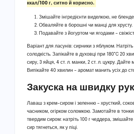
ккал/100 г, ситно й корисно.
Змішайте інгредієнти виделкою, не бленде
Обваляйте в борошні чи манці для хрусту.
Подавайте з йогуртом чи ягодами – свіжіст
Варіант для ласунів: сирники з яблуком. Натріт
солодкість. Запікайте в духовці при 180°C 20 хви
сиру, 3 яйця, 4 ст. л. манки, 2 ст. л. цукру. Дайт
Випікайте 40 хвилин – аромат манить усіх до ст
Закуска на швидку рук
Лаваш з крем-сиром і зеленню – хрусткий, сокови
часником, огірком соломкою. Замотайте в тонкий
твердим сиром: натріть 100 г чеддера, змішайте
сир тягнеться, як у піці.