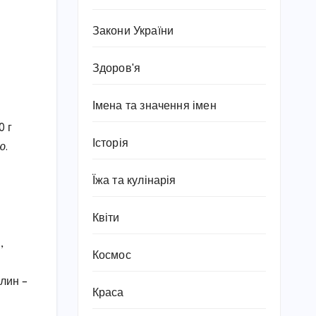
Закони України
Здоров'я
Імена та значення імен
0 г
Історія
ою
.
Їжа та кулінарія
Квіти
,
Космос
илин –
Краса