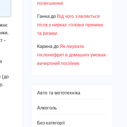
полегшення
Ганна
до
Від чого з’являється
пісок у нирках: головні причини
вжнє
ики,
та ризики
т –
Карина
до
Як лікувати
пієлонефрит в домашніх умовах:
а
вичерпний посібник
 (до
у,
Авто та мототехніка
Алкоголь
Без категорії