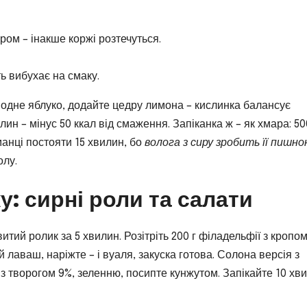
ром – інакше коржі розтечуться.
ь вибухає на смаку.
ь одне яблуко, додайте цедру лимона – кислинка балансує
лин – мінус 50 ккал від смаження. Запіканка ж – як хмара: 50
е манці постояти 15 хвилин, бо
волога з сиру зробить її пишн
олу.
у: сирні роли та салати
тий ролик за 5 хвилин. Розітріть 200 г філадельфії з кропом
 лаваш, наріжте – і вуаля, закуска готова. Солона версія з
 з творогом 9%, зеленню, посипте кунжутом. Запікайте 10 хв