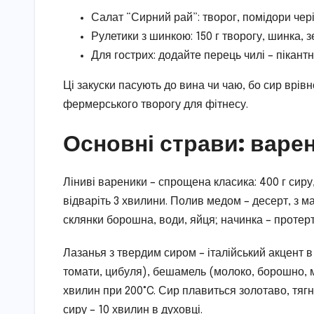
Салат “Сирний рай”: творог, помідори чері, 
Рулетики з шинкою: 150 г творогу, шинка, зе
Для гострих: додайте перець чилі – пікантн
Ці закуски пасують до вина чи чаю, бо сир врівн
фермерського творогу для фітнесу.
Основні страви: варен
Ліниві вареники – спрощена класика: 400 г сиру,
відваріть 3 хвилини. Полив медом – десерт, з ма
склянки борошна, води, яйця; начинка – протерти
Лазанья з твердим сиром – італійський акцент в
томати, цибуля), бешамель (молоко, борошно, м
хвилин при 200°C. Сир плавиться золотаво, тягне
сиру – 10 хвилин в духовці.