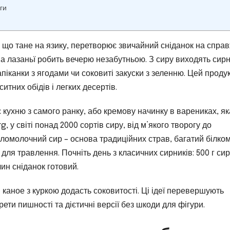
ги
 що тане на язику, перетворює звичайний сніданок на спра
на лазаньї робить вечерю незабутньою. З сиру виходять сирн
апіканки з ягодами чи соковиті закуски з зеленню. Цей продук
ситних обідів і легких десертів.
 кухню з самого ранку, або кремову начинку в варениках, як
, у світі понад 2000 сортів сиру, від м’якого творогу до
сломолочний сир – основа традиційних страв, багатий білком
и для травлення. Почніть день з класичних сирників: 500 г сир
илин сніданок готовий.
в каное з куркою додасть соковитості. Ці ідеї перевершують
ети пишності та дієтичні версії без шкоди для фігури.