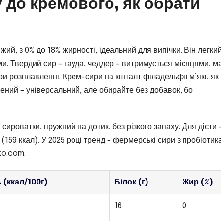
у до кремового, як обрати
жий, з 0% до 18% жирності, ідеальний для випічки. Він легкий
и. Твердий сир – гауда, чеддер – витримується місяцями, м
ри розплавленні. Крем-сири на кшталт філадельфії м’які, як
лений – універсальний, але обирайте без добавок, бо
сироватки, пружний на дотик, без різкого запаху. Для дієти 
 (159 ккал). У 2025 році тренд – фермерські сири з пробіотик
ko.com.
 (ккал/100г)
Білок (г)
Жир (%)
16
0