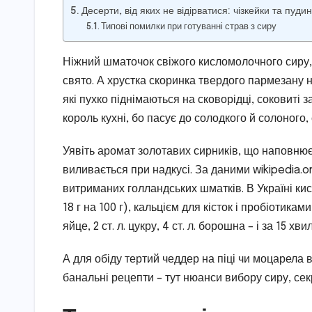
Десерти, від яких не відірватися: чізкейки та пудин
Типові помилки при готуванні страв з сиру
Ніжний шматочок свіжого кисломолочного сиру,
свято. А хрустка скоринка твердого пармезану 
які пухко піднімаються на сковорідці, соковиті з
король кухні, бо пасує до солодкого й солоного, 
Уявіть аромат золотавих сирників, що наповнює
виливається при надкусі. За даними wikipedia.org
витриманих голландських шматків. В Україні ки
18 г на 100 г), кальцієм для кісток і пробіотикам
яйце, 2 ст. л. цукру, 4 ст. л. борошна – і за 15 хв
А для обіду тертий чеддер на піці чи моцарела 
банальні рецепти – тут нюанси вибору сиру, секр