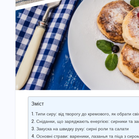
Зміст
Типи сиру: від творогу до кремового, як обрати св
Сніданки, що заряджають енергією: сирники та за
Закуска на швидку руку: сирні роли та салати
Основні страви: вареники, лазанья та піца з сиро