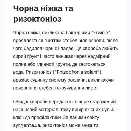
Чорна ніжка та
ризоктоніоз
Чорна ніжка, викликана бактеріями *Erwinia*,
проявляється гниттям стебел біля основи, після
чого бадилля чорніє і падає. Ця хвороба любить
сирий ґрунт і часто виникає через надмірний
полив або глинисті ґрунти, де застоюється
вода. Ризоктоніоз (*Rhizoctonia solani*)
вражає судинну систему рослини, викликаючи
почорніння стебел і скручування листя.
Обидві хвороби передаються через заражений
насіннєвий матеріал, тому вибір якісних бульб –
ключ до профілактики. За даними сайту
syngenta.ua, ризоктоніоз може знизити