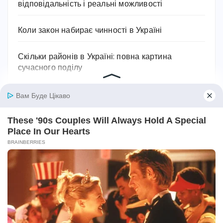
відповідальність і реальні можливості
Коли закон набирає чинності в Україні
Скільки районів в Україні: повна картина
сучасного поділу
Мінімалка в Україні 2026: скільки платять, як
змінювалася і на що впливає
Останні коментарі
Ольга
до
Як лікувати пієлонефрит в домашніх
умовах: вичерпний посібник
Марiя
до
Як проявляється цистит: основні