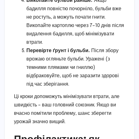
Викопайте бульби раніше.
Якщо
бадилля повністю почорніло, бульби вже
не ростуть, а можуть почати гнити.
Викопайте картоплю через 7–10 днів після
видалення бадилля, щоб мінімізувати
втрати.
Перевірте ґрунт і бульби.
Після збору
врожаю огляньте бульби. Уражені (з
темними плямами чи гниллю)
відбраковуйте, щоб не заразити здорові
під час зберігання.
Ці кроки допоможуть мінімізувати втрати, але
швидкість – ваш головний союзник. Якщо ви
вчасно помітили проблему, шанс зберегти
урожай значно вищий.
Профілактика: як