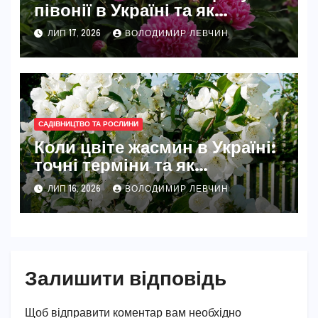
півонії в Україні та як
розкрити їхню повну красу
ЛИП 17, 2026
ВОЛОДИМИР ЛЕВЧИН
САДІВНИЦТВО ТА РОСЛИНИ
Коли цвіте жасмин в Україні:
точні терміни та як
забезпечити рясне цвітіння
ЛИП 16, 2026
ВОЛОДИМИР ЛЕВЧИН
Залишити відповідь
Щоб відправити коментар вам необхідно