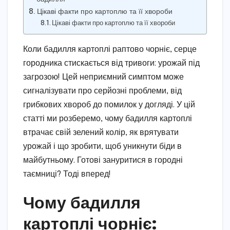
Цікаві факти про картоплю та її хвороби
Цікаві факти про картоплю та її хвороби
Коли бадилля картоплі раптово чорніє, серце
городника стискається від тривоги: урожай під
загрозою! Цей неприємний симптом може
сигналізувати про серйозні проблеми, від
грибкових хвороб до помилок у догляді. У цій
статті ми розберемо, чому бадилля картоплі
втрачає свій зелений колір, як врятувати
урожай і що зробити, щоб уникнути біди в
майбутньому. Готові зануритися в городні
таємниці? Тоді вперед!
Чому бадилля
картоплі чорніє: