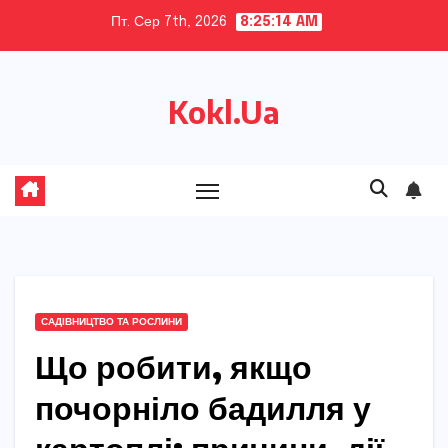
Skip
Пт. Сер 7th, 2026
8:25:15 AM
to
content
Kokl.Ua
САДІВНИЦТВО ТА РОСЛИНИ
Що робити, якщо
почорніло бадилля у