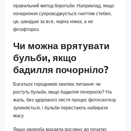
правильний метод боротьби. Наприклад, якщо
почорніння супроводжується гниттям стебел,
це, швидше за все, чорна ніжка, а не
фітофтороз.
Чи можна врятувати
бульби, якщо
бадилля почорніло?
Багатьох городників хвилює питання: чи
ростуть бульби, якщо бадилля почорніло? На
жаль, без здорового листя процес фотосинтезу
зупиняється, і бульби перестають набирати
масу.
Якщо хвороба вразила рослину до початку