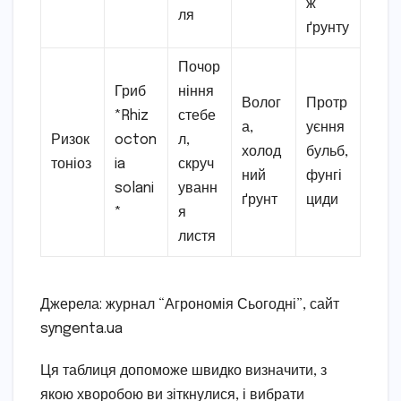
ж
ля
ґрунту
Почор
Гриб
ніння
Волог
Протр
*Rhiz
стебе
а,
уєння
Ризок
octon
л,
холод
бульб,
тоніоз
ia
скруч
ний
фунгі
solani
уванн
ґрунт
циди
*
я
листя
Джерела: журнал “Агрономія Сьогодні”, сайт
syngenta.ua
Ця таблиця допоможе швидко визначити, з
якою хворобою ви зіткнулися, і вибрати