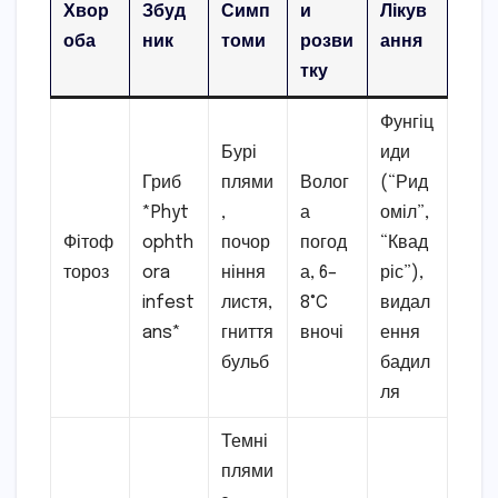
Хвор
Збуд
Симп
и
Лікув
оба
ник
томи
розви
ання
тку
Фунгіц
Бурі
иди
Гриб
плями
Волог
(“Рид
*Phyt
,
а
оміл”,
Фітоф
ophth
почор
погод
“Квад
тороз
ora
ніння
а, 6–
ріс”),
infest
листя,
8°C
видал
ans*
гниття
вночі
ення
бульб
бадил
ля
Темні
плями