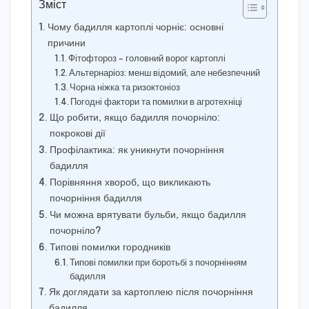
Зміст
Чому бадилля картоплі чорніє: основні
причини
Фітофтороз – головний ворог картоплі
Альтернаріоз: менш відомий, але небезпечний
Чорна ніжка та ризоктоніоз
Погодні фактори та помилки в агротехніці
Що робити, якщо бадилля почорніло:
покрокові дії
Профілактика: як уникнути почорніння
бадилля
Порівняння хвороб, що викликають
почорніння бадилля
Чи можна врятувати бульби, якщо бадилля
почорніло?
Типові помилки городників
Типові помилки при боротьбі з почорнінням
бадилля
Як доглядати за картоплею після почорніння
бадилля