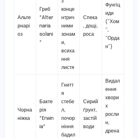
з
Фунгіц
Гриб
конце
иди
Альте
*Alter
нтрич
Спека
(“Хом
рнарі
naria
ними
, дощі,
”,
оз
solani
зонам
роса
“Орда
*
и,
н”)
всиха
ння
листя
Видал
Гнитт
ення
я
хвори
Бакте
стебе
Сирий
х
Чорна
рія
л,
ґрунт,
росли
ніжка
*Erwin
почор
застій
н,
ia*
ніння
води
дрена
бадил