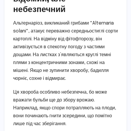
небезпечний
Альтернаріоз, викликаний грибами *Alternaria
solani*, атакує переважно середньостиглі сорти
картоплі. На відміну від фітофторозу, він
активізується в спекотну погоду з частими
дощами. На листках з’являються круглі темні
плями з концентричними зонами, схожі на
мішені. Якщо не зупинити хворобу, бадилля
чорніє, сохне і відмирає.
Ця хвороба особливо небезпечна, бо може
вражати бульби ще до збору врожаю.
Наприклад, якщо спори потрапляють на плоди,
вони починають гнити зсередини, що помітно
лише під час зберігання.