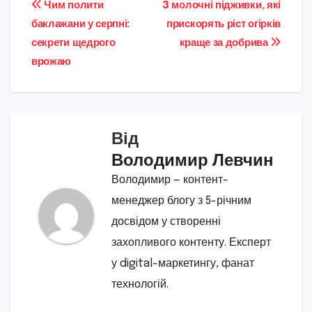
Навігація
Чим полити
3 молочні підживки, які
баклажани у серпні:
прискорять ріст огірків
записів
секрети щедрого
краще за добрива
врожаю
Від
Володимир Левчин
Володимир — контент-
менеджер блогу з 5-річним
досвідом у створенні
захопливого контенту. Експерт
у digital-маркетингу, фанат
технологій.