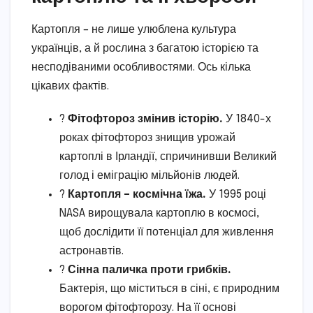
Картопля – не лише улюблена культура
українців, а й рослина з багатою історією та
несподіваними особливостями. Ось кілька
цікавих фактів.
?
Фітофтороз змінив історію.
У 1840-х
роках фітофтороз знищив урожай
картоплі в Ірландії, спричинивши Великий
голод і еміграцію мільйонів людей.
?
Картопля – космічна їжа.
У 1995 році
NASA вирощувала картоплю в космосі,
щоб дослідити її потенціал для живлення
астронавтів.
?
Сінна паличка проти грибків.
Бактерія, що міститься в сіні, є природним
ворогом фітофторозу. На її основі