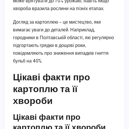
може врятувати до 70% урожаю, навіть якщо
хвороба вразила рослини на пізніх етапах.
Догляд за картоплею – це мистецтво, яке
вимагає уваги до деталей. Наприклад,
городники в Полтавській області, які регулярно
підгортають грядки в дощові роки,
повідомляють про зниження випадків гниття
бульб на 40%.
Цікаві факти про
картоплю та її
хвороби
Цікаві факти про
картоплю та її хвороби