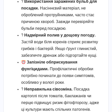
?
Використання заражених бульб для
посадки.
Насіннєвий матеріал, не
оброблений протруйниками, часто стає
причиною хвороб. Завжди перевіряйте
бульби перед посадкою.
?
Надмірний полив у дощову погоду.
Застій води біля коренів сприяє розвитку
грибків і бактерій. Якщо ґрунт глинистий,
забезпечте дренаж або підгортайте кущі.
Запізніле обприскування
фунгіцидами.
Профілактичні обробки
потрібно починати до появи симптомів,
особливо у вологі роки.
?
Неправильна сівозміна.
Посадка
картоплі після томатів, баклажанів чи
перцю підвищує ризик фітофторозу, адже
ці культури мають спільних патогенів.