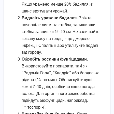
Якщо уражено менше 20% бадилля, є
шанс врятувати урожай.
Видаліть уражене бадилля.
Зріжте
почорніле листя та стебла, залишивши
стебла заввишки 15–20 см. Не залишайте
зрізану масу на грядці – це джерело
інфекції. Спаліть її або утилізуйте подалі
від городу.
Обробіть рослини фунгіцидами.
Використовуйте препарати, такі як
“Ридоміл Голд”, “Квадріс” або бордоська
рідина (1% розчин). Обприскуйте кущі
кожні 7–10 днів, особливо якщо погода
волога. Для органічного землеробства
підійдуть біофунгіциди, наприклад,
“Фітоспорін”.