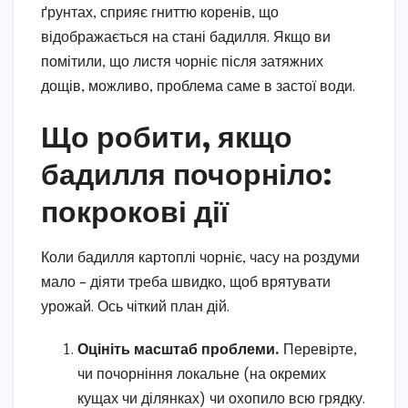
ґрунтах, сприяє гниттю коренів, що
відображається на стані бадилля. Якщо ви
помітили, що листя чорніє після затяжних
дощів, можливо, проблема саме в застої води.
Що робити, якщо
бадилля почорніло:
покрокові дії
Коли бадилля картоплі чорніє, часу на роздуми
мало – діяти треба швидко, щоб врятувати
урожай. Ось чіткий план дій.
Оцініть масштаб проблеми.
Перевірте,
чи почорніння локальне (на окремих
кущах чи ділянках) чи охопило всю грядку.