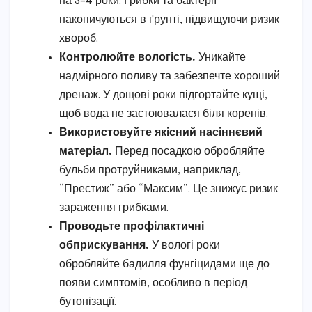
на 3–4 роки. Грибки та бактерії
накопичуються в ґрунті, підвищуючи ризик
хвороб.
Контролюйте вологість.
Уникайте
надмірного поливу та забезпечте хороший
дренаж. У дощові роки підгортайте кущі,
щоб вода не застоювалася біля коренів.
Використовуйте якісний насіннєвий
матеріал.
Перед посадкою обробляйте
бульби протруйниками, наприклад,
“Престиж” або “Максим”. Це знижує ризик
зараження грибками.
Проводьте профілактичні
обприскування.
У вологі роки
обробляйте бадилля фунгіцидами ще до
появи симптомів, особливо в період
бутонізації.