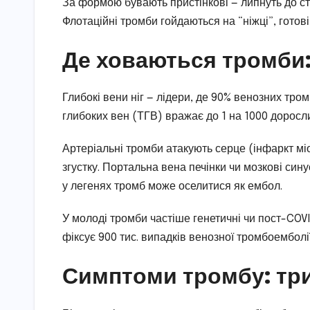
За формою бувають пристінкові — липнуть до ст
Флотаційні тромби гойдаються на “ніжці”, готові
Де ховаються тромби:
Глибокі вени ніг — лідери, де 90% венозних тро
глибоких вен (ТГВ) вражає до 1 на 1000 дорослих
Артеріальні тромби атакують серце (інфаркт міо
згустку. Портальна вена печінки чи мозкові сину
у легенях тромб може оселитися як ембол.
У молоді тромби частіше генетичні чи пост-COVID
фіксує 900 тис. випадків венозної тромбоемболії
Симптоми тромбу: три