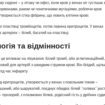
 сидінні — у літаку чи офісі, коли кров у венах ніг густішає 
 гормонами, раком чи генетичними мутаціями, роблячи кров
творюється сітка фібрину, що ловить клітини крові.
і пластівці тромбоцитів, потім лавина еритроцитів. У венах
 артеріях — білий, багатий на пластівці.
гія та відмінності
 це впливає на лікування. Білий тромб, або аглютинаційний,
ий для артерій з швидким струмом крові. Він блідий, щіль
під час інфаркту.
 еритроцитів, утворюється у венах з повільним током —
ішаний, або шаруватий, поєднує обидва: білий “голівка” рос
— прозорий, з плазмових білків, рідкісний гість у дрібних суди