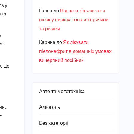
вому
Ганна
до
Від чого з’являється
ити
пісок у нирках: головні причини
та ризики
и
Карина
до
Як лікувати
ує
пієлонефрит в домашніх умовах:
вичерпний посібник
х. Це
Авто та мототехніка
ни,
Алкоголь
—
Без категорії