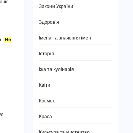
оніє
Закони України
Здоров'я
Імена та значення імен
я.
Не
Історія
Їжа та кулінарія
Квіти
Космос
ує
Краса
Культура та мистецтво