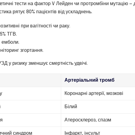
нетичні тести на фактор V Лейден чи протромбіни мутацію — 
стика рятує 80% пацієнтів від ускладнень.
зитивні при вагітності чи раку.
95% ТГВ.
і емболи.
ніторинг згортання.
ЗД у ризику зменшує смертність удвічі.
Артеріальний тромб
зу
Коронарні артерії, мозкові
й
Білий
ія
Атеросклероз, спазм
ичний синдром
Інфаркт, інсульт