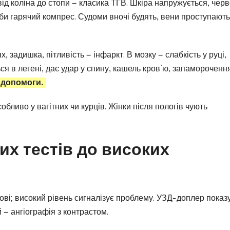
від коліна до стопи — класика ТГВ. Шкіра напружується, черв
іби гарячий компрес. Судоми вночі будять, вени проступають
, задишка, пітливість — інфаркт. В мозку — слабкість у руці,
ься в легені, дає удар у спину, кашель кров’ю, запамороченн
 допомоги.
бливо у вагітних чи курців. Жінки після пологів чують
тих тестів до високих
ові; високий рівень сигналізує проблему. УЗД-доплер показ
й — ангіографія з контрастом.