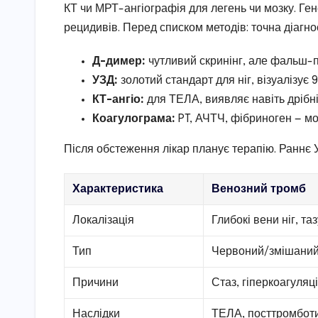
КТ чи МРТ-ангіографія для легень чи мозку. Ге
рецидивів. Перед списком методів: точна діагно
Д-димер:
чутливий скринінг, але фальш-по
УЗД:
золотий стандарт для ніг, візуалізує 
КТ-ангіо:
для ТЕЛА, виявляє навіть дрібн
Коагулограма:
PT, АЧТЧ, фібриноген — мо
Після обстеження лікар планує терапію. Раннє У
Характеристика
Венозний тромб
Локалізація
Глибокі вени ніг, та
Тип
Червоний/змішани
Причини
Стаз, гіперкоагуляц
Наслідки
ТЕЛА, посттромбот