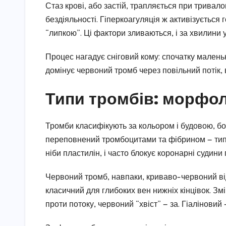
Стаз крові, або застій, трапляється при тривалому
бездіяльності. Гіперкоагуляція ж активізується
“липкою”. Ці фактори зливаються, і за хвилини у
Процес нагадує сніговий кому: спочатку маленьк
домінує червоний тромб через повільний потік, в
Типи тромбів: морфоло
Тромби класифікують за кольором і будовою, бо
переповнений тромбоцитами та фібрином — типов
ніби пластилін, і часто блокує коронарні судини 
Червоний тромб, навпаки, криваво-червоний від
класичний для глибоких вен нижніх кінцівок. Зм
проти потоку, червоний “хвіст” — за. Гіаліновий 