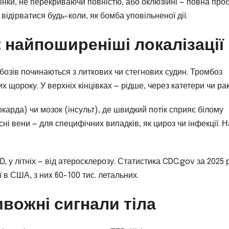
інки, не перекриваючи повністю, або оклюзійні — повна проб
 відірватися будь-коли, як бомба уповільненої дії.
 найпоширеніші локалізації
мбозів починаються з литкових чи стегнових судин. Тромбоз
 щороку. У верхніх кінцівках — рідше, через катетери чи рак
карда) чи мозок (інсульт), де швидкий потік сприяє білому
сні вени — для специфічних випадків, як цироз чи інфекції. Н
, у літніх — від атеросклерозу. Статистика CDC.gov за 2025 р
 в США, з них 60-100 тис. летальних.
вожні сигнали тіла