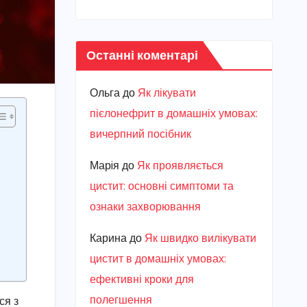
Останні коментарі
Ольга
до
Як лікувати
пієлонефрит в домашніх умовах:
вичерпний посібник
Марiя
до
Як проявляється
цистит: основні симптоми та
ознаки захворювання
Карина
до
Як швидко вилікувати
цистит в домашніх умовах:
ефективні кроки для
полегшення
ся з