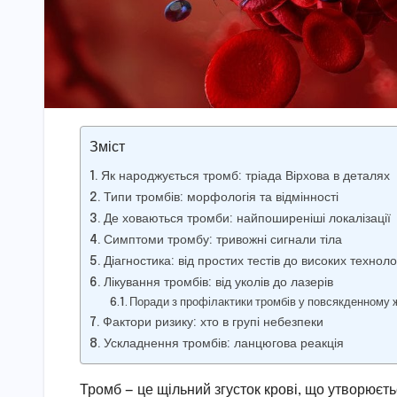
Зміст
Як народжується тромб: тріада Вірхова в деталях
Типи тромбів: морфологія та відмінності
Де ховаються тромби: найпоширеніші локалізації
Симптоми тромбу: тривожні сигнали тіла
Діагностика: від простих тестів до високих техноло
Лікування тромбів: від уколів до лазерів
Поради з профілактики тромбів у повсякденному 
Фактори ризику: хто в групі небезпеки
Ускладнення тромбів: ланцюгова реакція
Тромб — це щільний згусток крові, що утворюєть