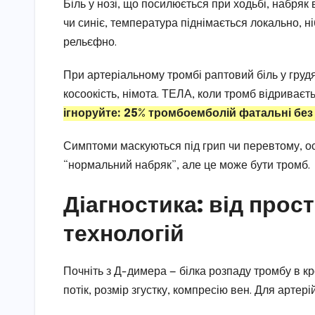
Біль у нозі, що посилюється при ходьбі, набряк 
чи синіє, температура піднімається локально, н
рельєфно.
При артеріальному тромбі раптовий біль у грудях
косоокість, німота. ТЕЛА, коли тромб відриваєт
ігноруйте: 25% тромбоемболій фатальні без
Симптоми маскуються під грип чи перевтому, осо
“нормальний набряк”, але це може бути тромб.
Діагностика: від прос
технологій
Почніть з Д-димера — білка розпаду тромбу в кр
потік, розмір згустку, компресію вен. Для артері