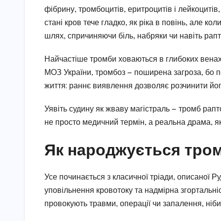
фібрину, тромбоцитів, еритроцитів і лейкоцитів
стані кров тече гладко, як ріка в повінь, але к
шлях, спричиняючи біль, набряки чи навіть рапт
Найчастіше тромби ховаються в глибоких венах 
МОЗ України, тромбоз — поширена загроза, бо по
життя: раннє виявлення дозволяє розчинити його
Уявіть судину як жваву магістраль — тромб рап
не просто медичний термін, а реальна драма, як
Як народжується тром
Усе починається з класичної тріади, описаної 
уповільнення кровотоку та надмірна згортальні
провокують травми, операції чи запалення, ніби