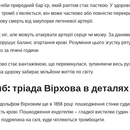
, ніби природний бар’єр, який раптом стає пасткою. У здоро
оли тромб з’являється, він може частково або повністю перекр
ову смерть від закупорки легеневої артерії.
ніг, але можуть атакувати артерії серця чи мозку. За даним
рушує баланс згортання крові. Розуміння цього згустку рят
 за лічені години.
тово стає вантажівкою, що перекинулася, зупиняючи весь ру
а щороку забирає мільйони життів по світу.
б: тріада Вірхова в деталях
Рудольфом Вірховим ще в 1856 році: пошкодження стінки суди
сть крові. Пошкодження ендотелію — гладкої вистилки судин 
 подряпина на склі, куди чіпляються тромбоцити.