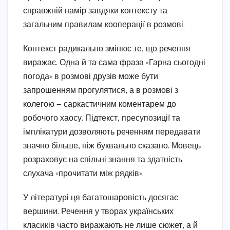
справжній намір завдяки контексту та
загальним правилам кооперації в розмові.
Контекст радикально змінює те, що речення
виражає. Одна й та сама фраза «Гарна сьогодні
погода» в розмові друзів може бути
запрошенням прогулятися, а в розмові з
колегою — саркастичним коментарем до
робочого хаосу. Підтекст, пресупозиції та
імплікатури дозволяють реченням передавати
значно більше, ніж буквально сказано. Мовець
розраховує на спільні знання та здатність
слухача «прочитати між рядків».
У літературі ця багатошаровість досягає
вершини. Речення у творах українських
класиків часто виражають не лише сюжет, а й