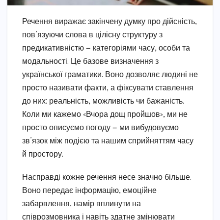
Речення виражає закінчену думку про дійсність,
пов’язуючи слова в цілісну структуру з
предикативністю — категоріями часу, особи та
модальності. Це базове визначення з
української граматики. Воно дозволяє людині не
просто називати факти, а фіксувати ставлення
до них: реальність, можливість чи бажаність.
Коли ми кажемо «Вчора дощ пройшов», ми не
просто описуємо погоду — ми вибудовуємо
зв’язок між подією та нашим сприйняттям часу
й простору.
Насправді кожне речення несе значно більше.
Воно передає інформацію, емоційне
забарвлення, намір вплинути на
співрозмовника і навіть здатне змінювати