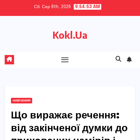
Skip
Сб. Сер 8th, 2026
9:54:54 AM
to
content
Kokl.Ua
НАВЧАННЯ
Що виражає речення:
від закінченої думки до