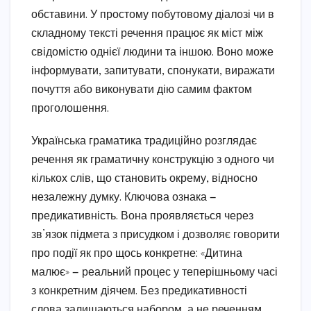
обставини. У простому побутовому діалозі чи в
складному тексті речення працює як міст між
свідомістю однієї людини та іншою. Воно може
інформувати, запитувати, спонукати, виражати
почуття або виконувати дію самим фактом
проголошення.
Українська граматика традиційно розглядає
речення як граматичну конструкцію з одного чи
кількох слів, що становить окрему, відносно
незалежну думку. Ключова ознака —
предикативність. Вона проявляється через
зв’язок підмета з присудком і дозволяє говорити
про події як про щось конкретне: «Дитина
малює» — реальний процес у теперішньому часі
з конкретним діячем. Без предикативності
слова залишаються набором, а не реченням.