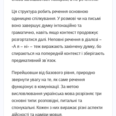
Ця структура робить речення основною
одиницею спілкування. У розмові чи на письмі
воно завершує думку інтонаційно та
граматично, навіть якщо контекст продовжує
розгортатися далі. Неповні речення в діалозі —
«А я — ні» — теж виражають закінчену думку, бо
спираються на попередній контекст і зберігають
предикативний зв’язок.
Перейшовши від базового рівня, природно
звернути увагу на те, як саме речення
функціонує в комунікації. За метою
висловлювання українська мова розрізняє три
основні типи: розповідні, питальні та
спонукальні. Кожен з них виражає різні аспекти
дійсності та наміри мовця.