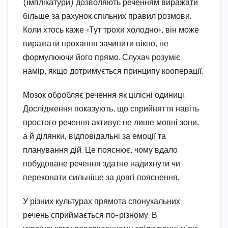
(імплікатури) дозволяють реченням виражати
більше за рахунок спільних правил розмови.
Коли хтось каже «Тут трохи холодно», він може
виражати прохання зачинити вікно, не
формулюючи його прямо. Слухач розуміє
намір, якщо дотримується принципу кооперації.
Мозок обробляє речення як цілісні одиниці.
Дослідження показують, що сприйняття навіть
простого речення активує не лише мовні зони,
а й ділянки, відповідальні за емоції та
планування дій. Це пояснює, чому вдало
побудоване речення здатне надихнути чи
переконати сильніше за довгі пояснення.
У різних культурах прямота спонукальних
речень сприймається по-різному. В