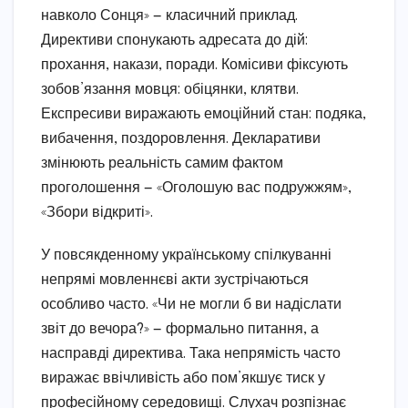
навколо Сонця» — класичний приклад.
Директиви спонукають адресата до дій:
прохання, накази, поради. Комісиви фіксують
зобов’язання мовця: обіцянки, клятви.
Експресиви виражають емоційний стан: подяка,
вибачення, поздоровлення. Декларативи
змінюють реальність самим фактом
проголошення — «Оголошую вас подружжям»,
«Збори відкриті».
У повсякденному українському спілкуванні
непрямі мовленнєві акти зустрічаються
особливо часто. «Чи не могли б ви надіслати
звіт до вечора?» — формально питання, а
насправді директива. Така непрямість часто
виражає ввічливість або пом’якшує тиск у
професійному середовищі. Слухач розпізнає