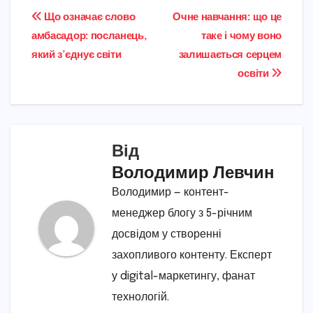
Навігація
Що означає слово
Очне навчання: що це
амбасадор: посланець,
таке і чому воно
записів
який з’єднує світи
залишається серцем
освіти
Від
Володимир Левчин
Володимир — контент-
менеджер блогу з 5-річним
досвідом у створенні
захопливого контенту. Експерт
у digital-маркетингу, фанат
технологій.