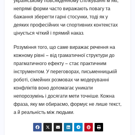
українському повсякденному спілкуванні м’які,
непрямі форми часто виражають повагу та
бажання зберегти гарні стосунки, тоді як у
деяких професійних чи спортивних контекстах
цінується чіткий і прямий наказ.
Розуміння того, що саме виражає речення на
кожному рівні — від граматичної структури до
прагматичного ефекту — стає практичним
інструментом. У переговорах, письменницькій
роботі, сімейних розмовах чи модеруванні
конфліктів воно допомагає уникати
непорозумінь і досягати мети точніше. Кожна
фраза, яку ми обираємо, формує не лише текст,
а й реальність між людьми.