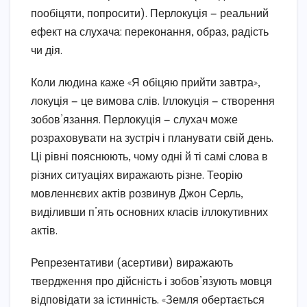
пообіцяти, попросити). Перлокуція — реальний
ефект на слухача: переконання, образ, радість
чи дія.
Коли людина каже «Я обіцяю прийти завтра»,
локуція — це вимова слів. Іллокуція — створення
зобов’язання. Перлокуція — слухач може
розраховувати на зустріч і планувати свій день.
Ці рівні пояснюють, чому одні й ті самі слова в
різних ситуаціях виражають різне. Теорію
мовленнєвих актів розвинув Джон Серль,
виділивши п’ять основних класів іллокутивних
актів.
Репрезентативи (асертиви) виражають
твердження про дійсність і зобов’язують мовця
відповідати за істинність. «Земля обертається