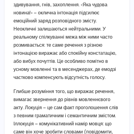
здивування, гнів, захоплення. «Яка чудова
новина!» — оклична інтонація підсилює
емоційний заряд розповідного змісту.
Неокличні залишаються нейтральними. У
реальному спілкуванні межа між ними часто
розмивається: те саме речення з різною
інтонацією виражає або спокійну констатацію,
або вибух почуттів. Це особливо помітно в
усному мовленні та в месенджерах, де емодзі
частково компенсують відсутність голосу.
Глибше розуміння того, що виражає речення,
вимагає звернення до рівнів мовленнєвого
акту. Локуція — це сам факт проголошення слів
з певним граматичним і семантичним змістом.
Іллокуція — комунікативний намір мовця: що
саме він хоче зробити словами (повідомити,