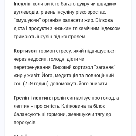
Інсулін
: коли ви їсте багато цукру чи швидких
вуглеводів, рівень інсуліну різко зростає,
“змушуючи” організм запасати жир. Білкова
дієта і продукти з низьким глікемічним індексом
тримають інсулін під контролем.
Кортизол
: гормон стресу, який підвищується
через недосип, голодні дієти чи
перетренування. Високий кортизол “заганяє”
жир у живіт. Йога, медитація та повноцінний
сон (7–9 годин) допоможуть його знизити.
Грелін і лептин
: грелін сигналізує про голод, а
лептин – про ситість. Клітковина та білок
балансують ці гормони, зменшуючи тягу до
перекусів.