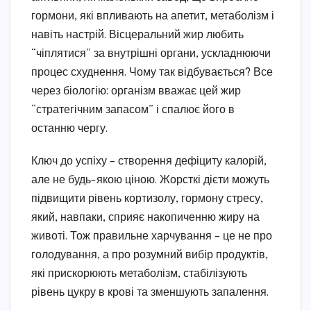
гормони, які впливають на апетит, метаболізм і
навіть настрій. Вісцеральний жир любить
“чіплятися” за внутрішні органи, ускладнюючи
процес схуднення. Чому так відбувається? Все
через біологію: організм вважає цей жир
“стратегічним запасом” і спалює його в
останню чергу.
Ключ до успіху – створення дефіциту калорій,
але не будь-якою ціною. Жорсткі дієти можуть
підвищити рівень кортизолу, гормону стресу,
який, навпаки, сприяє накопиченню жиру на
животі. Тож правильне харчування – це не про
голодування, а про розумний вибір продуктів,
які прискорюють метаболізм, стабілізують
рівень цукру в крові та зменшують запалення.