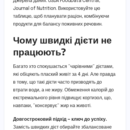
Джерела даних: USDA FoodData Central,
Journal of Nutrition. Використовуйте цю
таблицю, щоб планувати раціон, комбінуючи
продукти для балансу поживних речовин.
Чому швидкі дієти не
працюють?
Багато хто спокушається “чарівними” дієтами,
які обіцяють плаский живіт за 4 дні. Але правда
в тому, що такі дієти часто призводять до
втрати води, а не жиру. Обмеження калорій до
екстремального рівня підвищує кортизол, що,
навпаки, “консервує” жир на животі.
Довгостроковий підхід – ключ до успіху.
Замість швидких дієт обирайте збалансоване