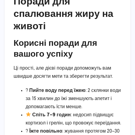
Поради для
спалювання жиру на
животі
Корисні поради для
вашого успіху
Ці прості, але дієві поради допоможуть вам
швидше досягти мети та зберегти результат.
?
Пийте воду перед їжею
: 2 склянки води
за 15 хвилин до їжі зменшують апетит і
допомагають їсти менше.
Спіть 7–9 годин
: недосип підвищує
кортизол і грелін, що провокує переїдання.
?
Їжте повільно
: жування протягом 20–30