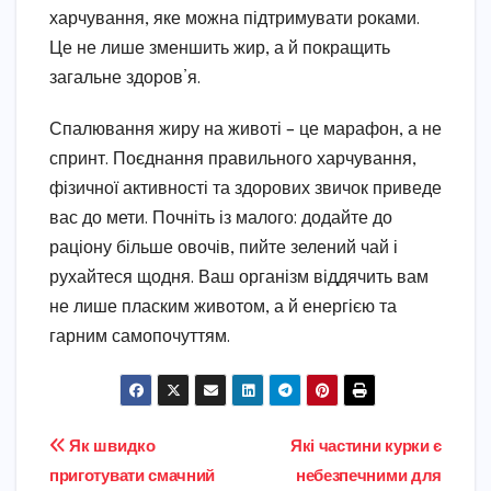
харчування, яке можна підтримувати роками.
Це не лише зменшить жир, а й покращить
загальне здоров’я.
Спалювання жиру на животі – це марафон, а не
спринт. Поєднання правильного харчування,
фізичної активності та здорових звичок приведе
вас до мети. Почніть із малого: додайте до
раціону більше овочів, пийте зелений чай і
рухайтеся щодня. Ваш організм віддячить вам
не лише пласким животом, а й енергією та
гарним самопочуттям.
Навігація
Як швидко
Які частини курки є
приготувати смачний
небезпечними для