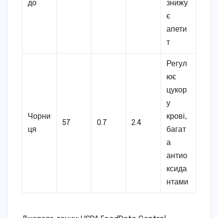
до
знижу
є
апети
т
Регул
ює
цукор
у
Чорни
крові,
57
0.7
2.4
ця
багат
а
антио
ксида
нтами