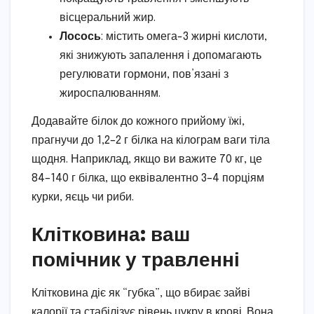
вісцеральний жир.
Лосось
: містить омега-3 жирні кислоти,
які знижують запалення і допомагають
регулювати гормони, пов’язані з
жироспалюванням.
Додавайте білок до кожного прийому їжі,
прагнучи до 1,2–2 г білка на кілограм ваги тіла
щодня. Наприклад, якщо ви важите 70 кг, це
84–140 г білка, що еквівалентно 3–4 порціям
курки, яєць чи риби.
Клітковина: ваш
помічник у травленні
Клітковина діє як “губка”, що вбирає зайві
калорії та стабілізує рівень цукру в крові. Вона