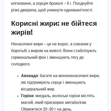
клітковини, а порція броколі – 5 г. Поєднуйте
різні джерела, щоб уникнути одноманітності.
Корисні жири: не бійтеся
жирів!
Ненасичені жири – це не ворог, а союзник у
боротьбі з жиром на животі. Вони стабілізують
гормональний фон і зменшують тягу до
солодкого.
Авокадо
: багате на мононенасичені жири,
які підтримують серце і зменшують
вісцеральний жир.
Горіхи
: мигдаль, волоські горіхи містять
магній, який прискорює метаболізм.
Обмежтеся 20–30 г на день.