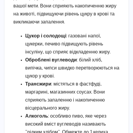
вашої мети. Вони сприяють накопиченню жиру
на животі, підвищуючи рівень цукру в крові та
викликаючи запалення.
Цукор і солодощі
: газовані напої,
цукерки, печиво підвищують рівень
інсуліну, що сприяє відкладенню жиру.
Оброблені вуглеводи
: білий хліб,
випічка, чипси швидко перетворюються на
цукор у крові.
Трансжири
: містяться в фастфуді,
маргарині, магазинних соусах. Вони
сприяють запаленню і накопиченню
вісцерального жиру.
Алкоголь
: особливо пиво, яке через
високий вміст вуглеводів називають
“рідким хлібом”. Обмежте до 1 келиха