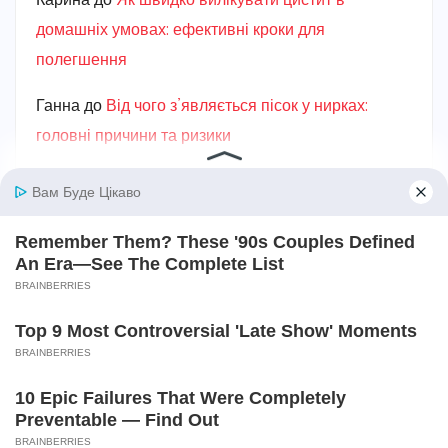
Карина
до
Як швидко вилікувати цистит в
домашніх умовах: ефективні кроки для
полегшення
Ганна
до
Від чого з’являється пісок у нирках:
головні причини та ризики
Карина
до
Як лікувати пієлонефрит в домашніх
умовах: вичерпний посібник
Авто та мототехніка
Алкоголь
Без категорії