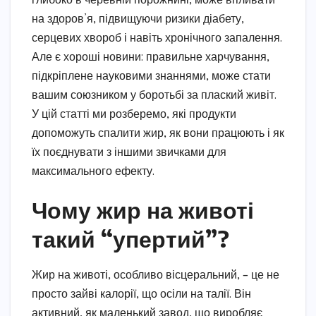
глибоко в черевній порожнині, може впливати
на здоров’я, підвищуючи ризики діабету,
серцевих хвороб і навіть хронічного запалення.
Але є хороші новини: правильне харчування,
підкріплене науковими знаннями, може стати
вашим союзником у боротьбі за плаский живіт.
У цій статті ми розберемо, які продукти
допоможуть спалити жир, як вони працюють і як
їх поєднувати з іншими звичками для
максимального ефекту.
Чому жир на животі
такий “упертий”?
Жир на животі, особливо вісцеральний, – це не
просто зайві калорії, що осіли на талії. Він
активний, як маленький завод, що виробляє