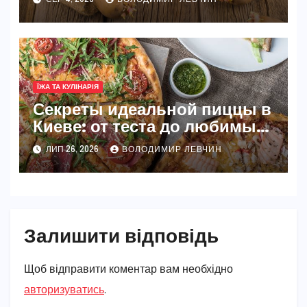
СЕР 4, 2026
ВОЛОДИМИР ЛЕВЧИН
ЇЖА ТА КУЛІНАРІЯ
Секреты идеальной пиццы в
Киеве: от теста до любимых
начинок
ЛИП 26, 2026
ВОЛОДИМИР ЛЕВЧИН
Залишити відповідь
Щоб відправити коментар вам необхідно
авторизуватись
.