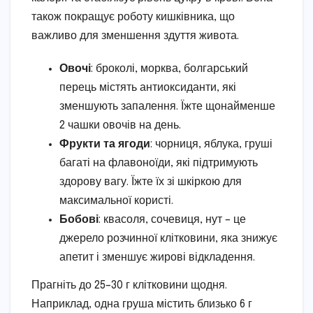
також покращує роботу кишківника, що
важливо для зменшення здуття живота.
Овочі
: броколі, морква, болгарський
перець містять антиоксиданти, які
зменшують запалення. Їжте щонайменше
2 чашки овочів на день.
Фрукти та ягоди
: чорниця, яблука, груші
багаті на флавоноїди, які підтримують
здорову вагу. Їжте їх зі шкіркою для
максимальної користі.
Бобові
: квасоля, сочевиця, нут – це
джерело розчинної клітковини, яка знижує
апетит і зменшує жирові відкладення.
Прагніть до 25–30 г клітковини щодня.
Наприклад, одна груша містить близько 6 г