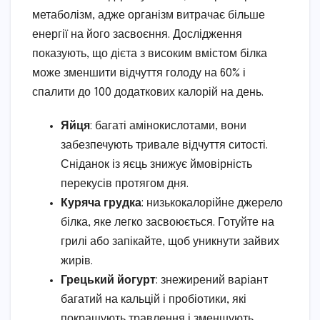
метаболізм, адже організм витрачає більше
енергії на його засвоєння. Дослідження
показують, що дієта з високим вмістом білка
може зменшити відчуття голоду на 60% і
спалити до 100 додаткових калорій на день.
Яйця
: багаті амінокислотами, вони
забезпечують тривале відчуття ситості.
Сніданок із яєць знижує ймовірність
перекусів протягом дня.
Куряча грудка
: низькокалорійне джерело
білка, яке легко засвоюється. Готуйте на
грилі або запікайте, щоб уникнути зайвих
жирів.
Грецький йогурт
: знежирений варіант
багатий на кальцій і пробіотики, які
покращують травлення і зменшують