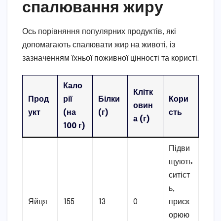
спалювання жиру
Ось порівняння популярних продуктів, які
допомагають спалювати жир на животі, із
зазначенням їхньої поживної цінності та користі.
Кало
Клітк
Прод
рії
Білки
Кори
овин
укт
(на
(г)
сть
а (г)
100 г)
Підви
щують
ситіст
ь,
Яйця
155
13
0
приск
орюю