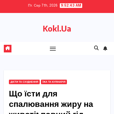
Skip
Пт. Сер 7th, 2026
9:52:45 AM
to
content
Kokl.Ua
ДІЄТИ ТА СХУДНЕННЯ
ЇЖА ТА КУЛІНАРІЯ
Що їсти для
спалювання жиру на