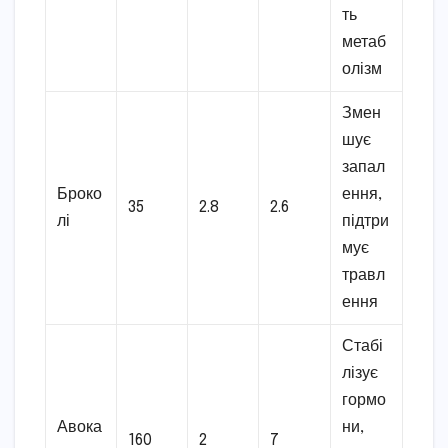
ть
метаб
олізм
Змен
шує
запал
Броко
ення,
35
2.8
2.6
лі
підтри
мує
травл
ення
Стабі
лізує
гормо
Авока
ни,
160
2
7