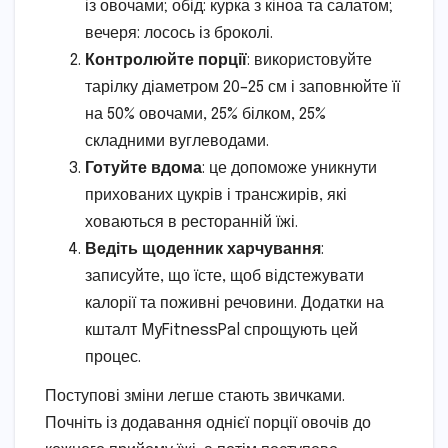
із овочами; обід: курка з кіноа та салатом;
вечеря: лосось із броколі.
Контролюйте порції
: використовуйте
тарілку діаметром 20–25 см і заповнюйте її
на 50% овочами, 25% білком, 25%
складними вуглеводами.
Готуйте вдома
: це допоможе уникнути
прихованих цукрів і трансжирів, які
ховаються в ресторанній їжі.
Ведіть щоденник харчування
:
записуйте, що їсте, щоб відстежувати
калорії та поживні речовини. Додатки на
кшталт MyFitnessPal спрощують цей
процес.
Поступові зміни легше стають звичками.
Почніть із додавання однієї порції овочів до