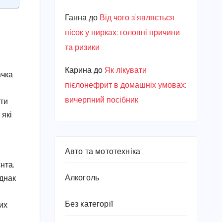
Ганна
до
Від чого з’являється
пісок у нирках: головні причини
та ризики
Карина
до
Як лікувати
ачка
пієлонефрит в домашніх умовах:
вичерпний посібник
ити
 які
Авто та мототехніка
нта.
Алкоголь
Однак
Без категорії
их