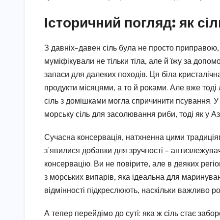
Історичний погляд: як сі
З давніх-давен сіль була не просто приправою, 
муміфікували не тільки тіла, але й їжу за допом
запаси для далеких походів. Ця біла кристалічн
продукти місяцями, а то й роками. Але вже тоді
сіль з домішками могла спричинити псування. У
морську сіль для засолювання риби, тоді як у Аз
Сучасна консервація, натхненна цими традиціями
з’явилися добавки для зручності – антизлежувач
консервацію. Ви не повірите, але в деяких регіо
з морських випарів, яка ідеальна для маринуван
відмінності підкреслюють, наскільки важливо р
А тепер перейдімо до суті: яка ж сіль стає заб