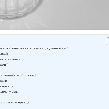
вацію: занурення в таємниці кухонної хімії
рвації
ах з огірками
еакції
до гімалайської рожевої
пасів
сервації
авильну сіль
 солі в консервації