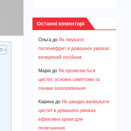
Останні коментарі
Ольга
до
Як лікувати
пієлонефрит в домашніх умовах:
вичерпний посібник
Марiя
до
Як проявляється
цистит: основні симптоми та
ознаки захворювання
Карина
до
Як швидко вилікувати
цистит в домашніх умовах:
ефективні кроки для
полегшення