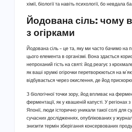
хімії, біології та навіть психології, бо невдал
Йодована сіль: чому в
з огірками
Йодована сіль – це та, яку ми часто бачимо на
цього елемента в організмі. Вона здається кори
непроханий гість на святі: йод реагує з крохмал
як ваші хрумкі огірочки перетворюються на м’як
відбувається через окислення, де йод прискорює 
З біологічної точки зору, йод впливає на фермен
ферментації, як у квашеній капусті. У регіонах 
Японії, люди історично уникали такої солі для с
сучасних дослідженнях, опублікованих у журнал
знизити термін зберігання консервованих продук