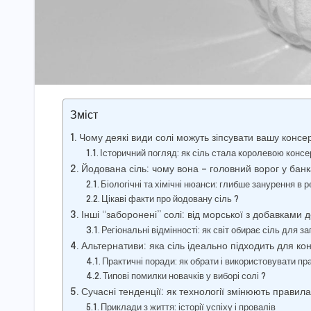
Зміст
Чому деякі види солі можуть зіпсувати вашу консер
Історичний погляд: як сіль стала королевою консе
Йодована сіль: чому вона – головний ворог у банк
Біологічні та хімічні нюанси: глибше занурення в р
Цікаві факти про йодовану сіль ?
Інші “заборонені” солі: від морської з добавками 
Регіональні відмінності: як світ обирає сіль для за
Альтернативи: яка сіль ідеально підходить для кон
Практичні поради: як обрати і використовувати пр
Типові помилки новачків у виборі солі ?
Сучасні тенденції: як технології змінюють правила
Приклади з життя: історії успіху і провалів