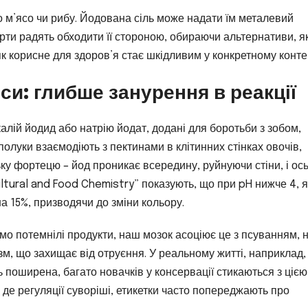
о м’ясо чи рибу. Йодована сіль може надати їм металевий
рти радять обходити її стороною, обираючи альтернативи, як
як корисне для здоров’я стає шкідливим у конкретному контек
нси: глибше занурення в реакції
калій йодид або натрію йодат, додані для боротьби з зобом,
полуки взаємодіють з пектинами в клітинних стінках овочів,
ньку фортецю – йод проникає всередину, руйнуючи стіни, і ос
ultural and Food Chemistry” показують, що при pH нижче 4, я
 15%, призводячи до зміни кольору.
мо потемнілі продукти, наш мозок асоціює це з псуванням, н
, що захищає від отруєння. У реальному житті, наприклад,
поширена, багато новачків у консервації стикаються з цією
 де регуляції суворіші, етикетки часто попереджають про