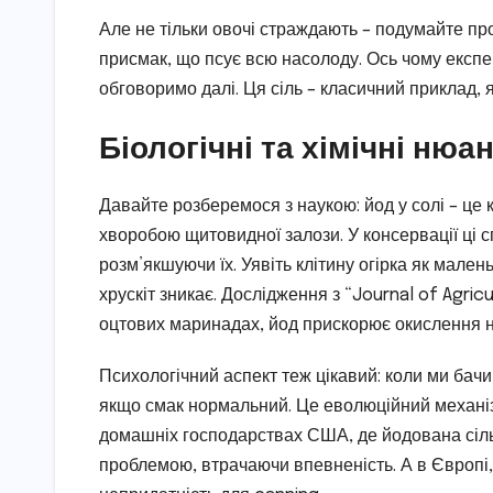
Але не тільки овочі страждають – подумайте пр
присмак, що псує всю насолоду. Ось чому експе
обговоримо далі. Ця сіль – класичний приклад, 
Біологічні та хімічні нюа
Давайте розберемося з наукою: йод у солі – це 
хворобою щитовидної залози. У консервації ці с
розм’якшуючи їх. Уявіть клітину огірка як мале
хрускіт зникає. Дослідження з “Journal of Agric
оцтових маринадах, йод прискорює окислення на
Психологічний аспект теж цікавий: коли ми бачи
якщо смак нормальний. Це еволюційний механізм
домашніх господарствах США, де йодована сіль 
проблемою, втрачаючи впевненість. А в Європі,