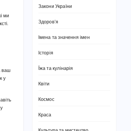
Закони України
і ми
Здоров'я
сті.
Імена та значення імен
Історія
Їжа та кулінарія
ь ваш
к у
Квіти
Космос
авіть
 у
Краса
Культура та мистецтво