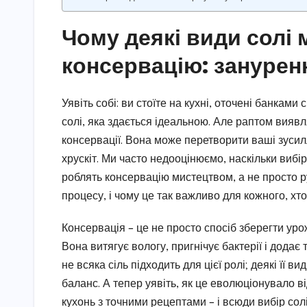
Чому деякі види солі
консервацію: зануренн
Уявіть собі: ви стоїте на кухні, оточені банками 
солі, яка здається ідеальною. Але раптом виявл
консервації. Вона може перетворити ваші зусил
хрускіт. Ми часто недооцінюємо, наскільки вибір
роблять консервацію мистецтвом, а не просто р
процесу, і чому це так важливо для кожного, х
Консервація – це не просто спосіб зберегти урож
Вона витягує вологу, пригнічує бактерії і додає
не всяка сіль підходить для цієї ролі; деякі її 
баланс. А тепер уявіть, як це еволюціонувало ві
кухонь з точними рецептами – і всюди вибір солі