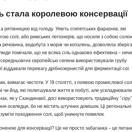
ль стала королевою консервації
а рятівницею від голоду. Уявіть єгипетських фараонів, які
огою солі, або римських легіонерів, що носили з собою солон
а речовина, видобута з морів чи копалень, дозволяла зберіг
 люди помічали, що не всяка сіль однаково ефективна – неч
 середньовіччі європейські селяни використовували грубу
ії віддавали перевагу дрібнозернистій для ферментації сої.
, вимагає чистоти. У 19 столітті, з появою промислової сол
і чи йод, які полегшували життя в побуті, але ускладнювали
нах, як у Скандинавії, досі використовують традиційну “сіру”
ня оселедця, бо не містить штучних домішок. Ці регіональні
озуміти походження солі, щоб уникнути помилок.
ороненою для консервації? Це не просто забаганка – це питан