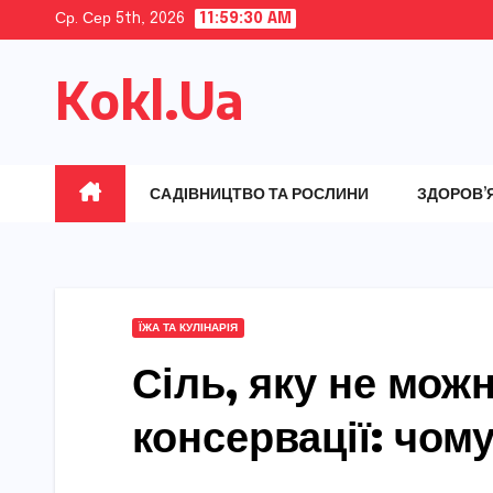
Skip
Ср. Сер 5th, 2026
11:59:31 AM
to
Kokl.Ua
content
САДІВНИЦТВО ТА РОСЛИНИ
ЗДОРОВ’
ЇЖА ТА КУЛІНАРІЯ
Сіль, яку не мож
консервації: чом