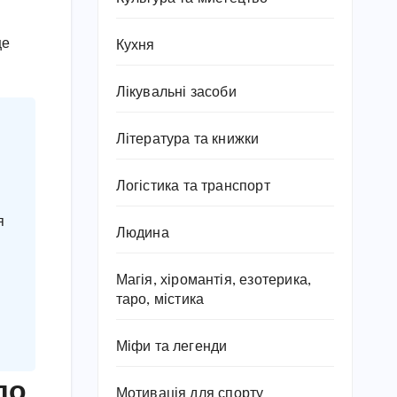
ще
Кухня
Лікувальні засоби
Література та книжки
Логістика та транспорт
я
Людина
Магія, хіромантія, езотерика,
таро, містика
Міфи та легенди
до
Мотивація для спорту