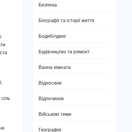
Безпека
Біографії та історії життя
Бодибілдинг
і
ати
Будівництво та ремонт
иста
Ванна кімната
і,
Відносини
 сіль
Відпочинок
Військові теми
ня
Географія