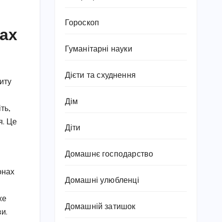
Гороскоп
ках
Гуманітарні науки
Дієти та схуднення
иту
Дім
ть,
я. Це
Діти
Домашнє господарство
онах
Домашні улюбленці
же
Домашній затишок
и.