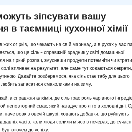
 можуть зіпсувати вашу
я в таємниці кухонної хімії
свіжих огірків, що чекають на свій маринад, а в руках у вас п
яється, що ця сіль – справжній зрадник у світі домашньої
ля на гіркий розпач, змусивши продукти потемніти чи втрат
 солі впливає на результат, але саме тут ховаються секрети,
утиною. Давайте розберемося, яка сіль стає табу для цього
то любить запасатися смаколиками на зиму.
ай, а справжня алхімія, де сіль грає роль чарівного інгредіє
 той неповторний смак, який нагадує про літо в холодні дні. 
види, наче вовк в овечій шкурі, ховають добавки, що руйнують
д давніх часів, коли люди солили м’ясо в печерах, до сучасн
 був ключем до успіху.