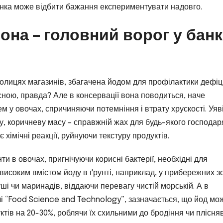
а банка може відбити бажання експериментувати надовго.
она – головний ворог у бан
 полицях магазинів, збагачена йодом для профілактики дефіц
сною, правда? Але в консервації вона поводиться, наче
ем у овочах, спричиняючи потемніння і втрату хрускості. Уяві
у, коричневу масу – справжній жах для будь-якого господар
хімічні реакції, руйнуючи текстуру продуктів.
ти в овочах, пригнічуючи корисні бактерії, необхідні для
з високим вмістом йоду в ґрунті, наприклад, у прибережних з
уші чи маринадів, віддаючи перевагу чистій морській. А в
і “Food Science and Technology”, зазначається, що йод мо
тів на 20-30%, роблячи їх схильними до бродіння чи плісняв