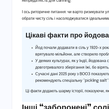
непридатність для canning.
І ось риторичне питання: чи варто ризикувати 
обрати чисту сіль і насолоджуватися ідеальним
Цікаві факти про йодова
Йод почали додавати в сіль у 1920-х ро
врятувало мільйони, але створило проб
У деяких культурах, як у Індії, йодована
довготривалого зберігання їжі, бо вірять
Сучасні дані 2025 року з ВООЗ показують
рекомендують спеціальну “pickling salt”
Ці факти додають шарму історії, показуючи, я
Інші “заборонені” сол