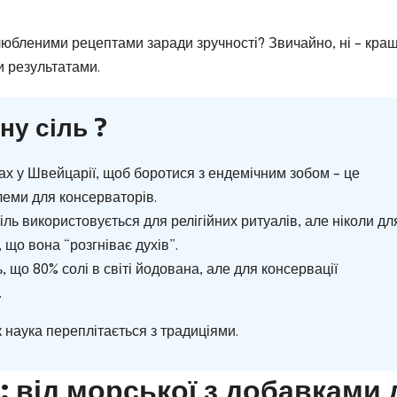
улюбленими рецептами заради зручності? Звичайно, ні – кра
и результатами.
ну сіль ?
ках у Швейцарії, щоб боротися з ендемічним зобом – це
леми для консерваторів.
 сіль використовується для релігійних ритуалів, але ніколи дл
, що вона “розгніває духів”.
, що 80% солі в світі йодована, але для консервації
.
к наука переплітається з традиціями.
і: від морської з добавками 