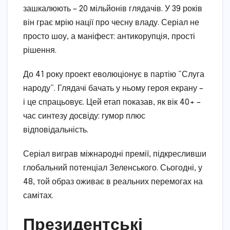
зашкалюють – 20 мільйонів глядачів. У 39 років
він грає мрію нації про чесну владу. Серіал не
просто шоу, а маніфест: антикорупція, прості
рішення.
До 41 року проект еволюціонує в партію “Слуга
народу”. Глядачі бачать у ньому героя екрану –
і це спрацьовує. Цей етап показав, як вік 40+ –
час синтезу досвіду: гумор плюс
відповідальність.
Серіал виграв міжнародні премії, підкресливши
глобальний потенціал Зеленського. Сьогодні, у
48, той образ оживає в реальних перемогах на
самітах.
Президентські