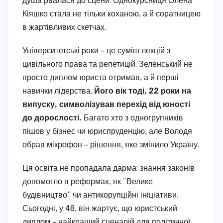
душа рвалася до сцени. Однокурсниця Олена
Кіяшко стала не тільки коханою, а й соратницею
в жартівливих скетчах.
Університетські роки – це суміш лекцій з
цивільного права та репетицій. Зеленський не
просто диплом юриста отримав, а й перші
навички лідерства.
Його вік тоді, 22 роки на
випуску, символізував перехід від юності
до дорослості.
Багато хто з одногрупників
пішов у бізнес чи юриспруденцію, але Володя
обрав мікрофон – рішення, яке змінило Україну.
Ця освіта не пропадала дарма: знання законів
допомогло в реформах, як “Велике
будівництво” чи антикорупційні ініціативи.
Сьогодні, у 48, він жартує, що юристський
диплом – найкращий сценарій для політичної