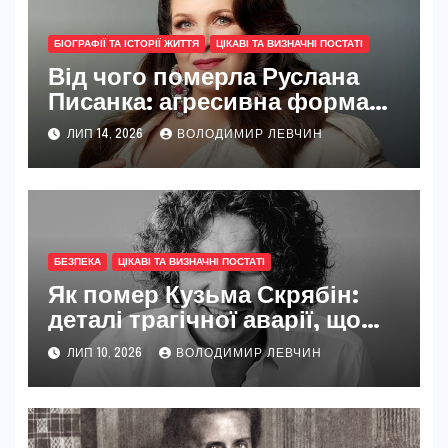
БІОГРАФІЇ ТА ІСТОРІЇ ЖИТТЯ
ЦІКАВІ ТА ВИЗНАЧНІ ПОСТАТІ
Від чого померла Руслана
Писанка: агресивна форма
раку, прихована боротьба та
ЛИП 14, 2026
ВОЛОДИМИР ЛЕВЧИН
шлях української зірки
БЕЗПЕКА
ЦІКАВІ ТА ВИЗНАЧНІ ПОСТАТІ
Як помер Кузьма Скрябін:
деталі трагічної аварії, що
сколихнула всю Україну
ЛИП 10, 2026
ВОЛОДИМИР ЛЕВЧИН