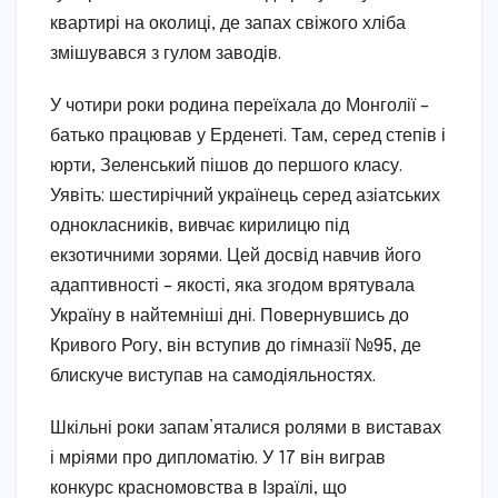
квартирі на околиці, де запах свіжого хліба
змішувався з гулом заводів.
У чотири роки родина переїхала до Монголії –
батько працював у Ерденеті. Там, серед степів і
юрти, Зеленський пішов до першого класу.
Уявіть: шестирічний українець серед азіатських
однокласників, вивчає кирилицю під
екзотичними зорями. Цей досвід навчив його
адаптивності – якості, яка згодом врятувала
Україну в найтемніші дні. Повернувшись до
Кривого Рогу, він вступив до гімназії №95, де
блискуче виступав на самодіяльностях.
Шкільні роки запам’яталися ролями в виставах
і мріями про дипломатію. У 17 він виграв
конкурс красномовства в Ізраїлі, що