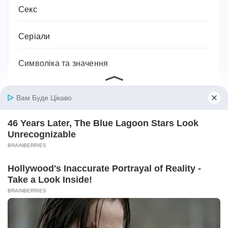
Секс
Серіали
Символіка та значення
Сім'я
Соки
Соціальний захист та соціальна підтримка
Спорт
Спортивне харчування
Супільство