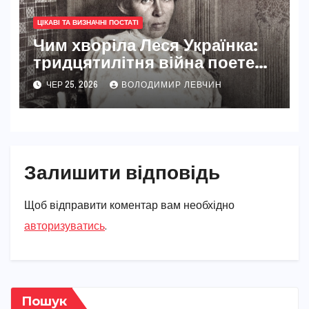
ЦІКАВІ ТА ВИЗНАЧНІ ПОСТАТІ
Чим хворіла Леся Українка:
тридцятилітня війна поетеси
з туберкульозом кісток
ЧЕР 25, 2026
ВОЛОДИМИР ЛЕВЧИН
Залишити відповідь
Щоб відправити коментар вам необхідно
авторизуватись
.
Пошук