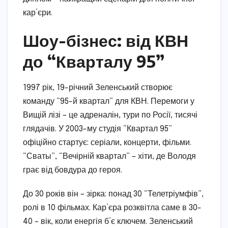
кар’єри.
Шоу-бізнес: від КВН
до “Кварталу 95”
1997 рік, 19-річний Зеленський створює
команду “95-й квартал” для КВН. Перемоги у
Вищій лізі – це адреналін, тури по Росії, тисячі
глядачів. У 2003-му студія “Квартал 95”
офіційно стартує: серіали, концерти, фільми.
“Сваты”, “Вечірній квартал” – хіти, де Володя
грає від бовдура до героя.
До 30 років він – зірка: понад 30 “Телетріумфів”,
ролі в 10 фільмах. Кар’єра розквітла саме в 30-
40 – вік, коли енергія б’є ключем. Зеленський