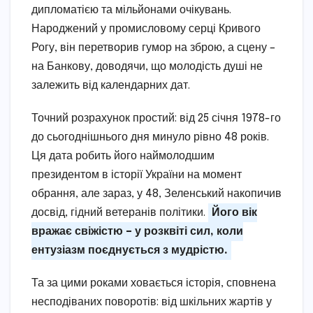
дипломатією та мільйонами очікувань.
Народжений у промисловому серці Кривого
Рогу, він перетворив гумор на зброю, а сцену –
на Банкову, доводячи, що молодість душі не
залежить від календарних дат.
Точний розрахунок простий: від 25 січня 1978-го
до сьогоднішнього дня минуло рівно 48 років.
Ця дата робить його наймолодшим
президентом в історії України на момент
обрання, але зараз, у 48, Зеленський накопичив
досвід, гідний ветеранів політики.
Його вік
вражає свіжістю – у розквіті сил, коли
ентузіазм поєднується з мудрістю.
Та за цими роками ховається історія, сповнена
несподіваних поворотів: від шкільних жартів у