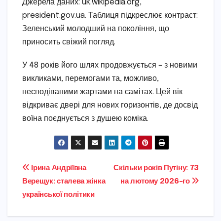
Джерела даних: uk.wikipedia.org,
president.gov.ua. Таблиця підкреслює контраст:
Зеленський молодший на покоління, що
приносить свіжий погляд.
У 48 років його шлях продовжується – з новими
викликами, перемогами та, можливо,
несподіваними жартами на самітах. Цей вік
відкриває двері для нових горизонтів, де досвід
воїна поєднується з душею коміка.
Навігація
Ірина Андріївна
Скільки років Путіну: 73
Верещук: сталева жінка
на лютому 2026-го
записів
української політики