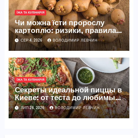
ЇЖА ТА КУЛІНАРІЯ
Чи можна їсти пророслу
картоплю: ризики, правила
та безпечні способи
СЕР 4, 2026
ВОЛОДИМИР ЛЕВЧИН
ЇЖА ТА КУЛІНАРІЯ
Секреты идеальной пиццы в
Киеве: от теста до любимых
начинок
ЛИП 26, 2026
ВОЛОДИМИР ЛЕВЧИН