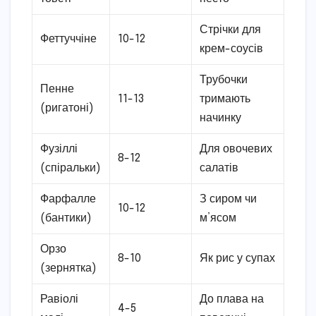
Стрічки для
Феттуччіне
10-12
крем-соусів
Трубочки
Пенне
11-13
тримають
(ригатоні)
начинку
Фузіллі
Для овочевих
8-12
(спіральки)
салатів
Фарфалле
З сиром чи
10-12
(бантики)
м’ясом
Орзо
8-10
Як рис у супах
(зернятка)
Равіолі
До плава на
4-5