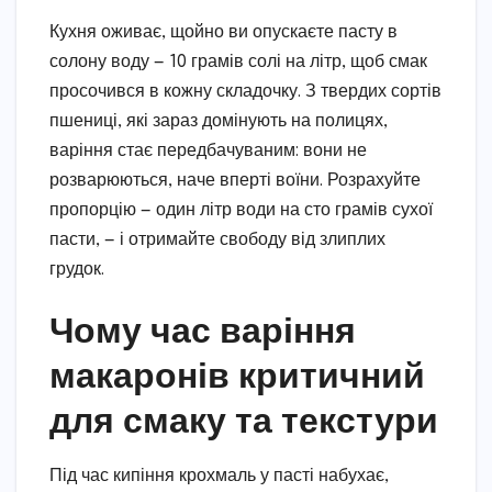
Кухня оживає, щойно ви опускаєте пасту в
солону воду — 10 грамів солі на літр, щоб смак
просочився в кожну складочку. З твердих сортів
пшениці, які зараз домінують на полицях,
варіння стає передбачуваним: вони не
розварюються, наче вперті воїни. Розрахуйте
пропорцію — один літр води на сто грамів сухої
пасти, — і отримайте свободу від злиплих
грудок.
Чому час варіння
макаронів критичний
для смаку та текстури
Під час кипіння крохмаль у пасті набухає,