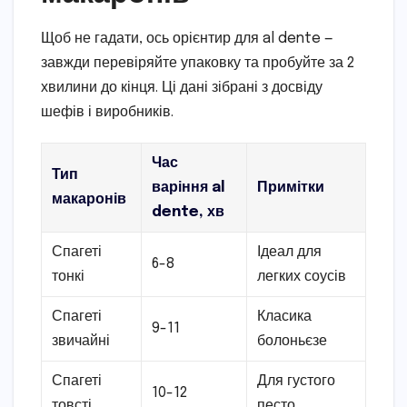
Щоб не гадати, ось орієнтир для al dente —
завжди перевіряйте упаковку та пробуйте за 2
хвилини до кінця. Ці дані зібрані з досвіду
шефів і виробників.
Час
Тип
варіння al
Примітки
макаронів
dente, хв
Спагеті
Ідеал для
6-8
тонкі
легких соусів
Спагеті
Класика
9-11
звичайні
болоньєзе
Спагеті
Для густого
10-12
товсті
песто