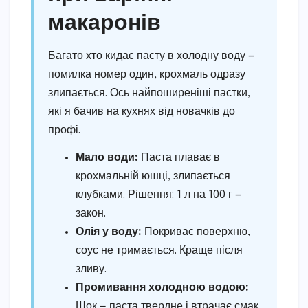
макаронів
Багато хто кидає пасту в холодну воду —
помилка номер один, крохмаль одразу
злипається. Ось найпоширеніші пастки,
які я бачив на кухнях від новачків до
профі.
Мало води:
Паста плаває в
крохмальній юшці, злипається
клубками. Рішення: 1 л на 100 г —
закон.
Олія у воду:
Покриває поверхню,
соус не тримається. Краще після
зливу.
Промивання холодною водою:
Шок — паста твердне і втрачає смак.