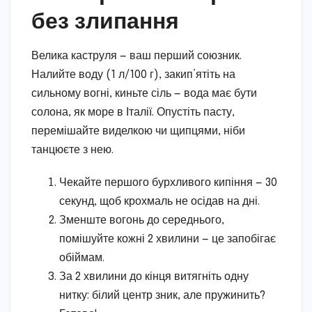
без злипання
Велика каструля — ваш перший союзник.
Налийте воду (1 л/100 г), закип’ятіть на
сильному вогні, киньте сіль — вода має бути
солона, як море в Італії. Опустіть пасту,
перемішайте виделкою чи щипцями, ніби
танцюєте з нею.
Чекайте першого бурхливого кипіння — 30
секунд, щоб крохмаль не осідав на дні.
Зменште вогонь до середнього,
помішуйте кожні 2 хвилини — це запобігає
обіймам.
За 2 хвилини до кінця витягніть одну
нитку: білий центр зник, але пружинить?