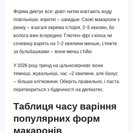
Форма диктує все: довгі нитки ковтають воду
повільніше, короткі — швидше. Свіжі макарони з
ринку — взагалі окрема історія, 2-5 хвилин, бо
волога вже всередині. Глютен-фрі з кіноа чи
сочевиці варять на 1-2 хвилини менше, стежте
за бульбашками — вони менш стійкі.
У 2026 році тренд на цільнозернові: вони
темніші, жувальніші, час +2 хвилини, але бонус
— більше клітковини. Оберіть правильно, і паста
перетвориться з буденності на делікатес.
Таблиця часу варіння
популярних форм
макаронів