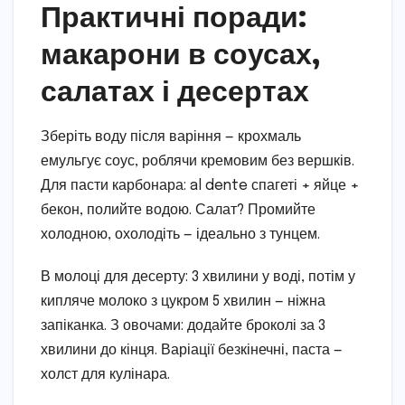
Практичні поради:
макарони в соусах,
салатах і десертах
Зберіть воду після варіння — крохмаль
емульгує соус, роблячи кремовим без вершків.
Для пасти карбонара: al dente спагеті + яйце +
бекон, полийте водою. Салат? Промийте
холодною, охолодіть — ідеально з тунцем.
В молоці для десерту: 3 хвилини у воді, потім у
кипляче молоко з цукром 5 хвилин — ніжна
запіканка. З овочами: додайте броколі за 3
хвилини до кінця. Варіації безкінечні, паста —
холст для кулінара.