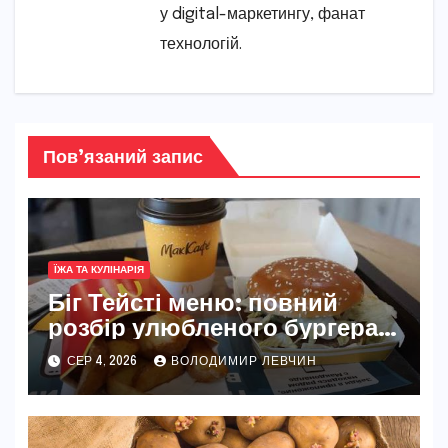
у digital-маркетингу, фанат
технологій.
Пов’язаний запис
ЇЖА ТА КУЛІНАРІЯ
Біг Тейсті меню: повний
розбір улюбленого бургера
McDonald’s
СЕР 4, 2026
ВОЛОДИМИР ЛЕВЧИН