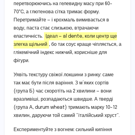
перетворюючись на гелевидну масу при 60-
70°C, а глютенова сітка тримає форму.
Перетримайте — і крохмаль вимивається в
воду, паста стає слизькою, втрачаючи
еластичність.
Ідеал — al dente, коли центр ще
злегка щільний
, бо так соус краще чіпляється, а
глікемічний індекс нижчий, корисніше для
фігури.
Уявіть текстуру свіжої локшини з ринку: саме
так має бути після варіння. З м’яких сортів
(група Б) час скоротіть на 2 хвилини — вони
вразливіші, розпадаються швидше. А тверді
(група А, durum wheat) тримають марку 10-12
хвилин, даруючи той самий “італійський хруст”.
Експериментуйте з вогнем: сильний кипіння