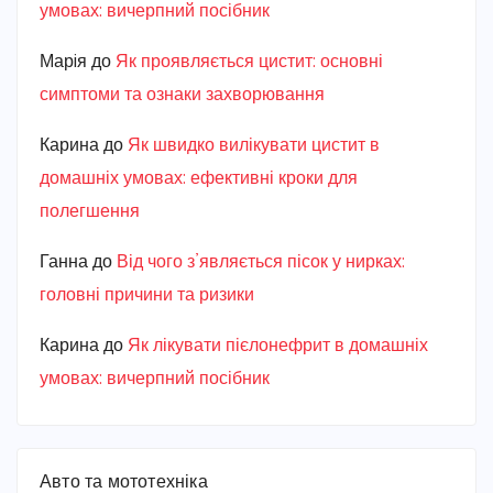
умовах: вичерпний посібник
Марiя
до
Як проявляється цистит: основні
симптоми та ознаки захворювання
Карина
до
Як швидко вилікувати цистит в
домашніх умовах: ефективні кроки для
полегшення
Ганна
до
Від чого з’являється пісок у нирках:
головні причини та ризики
Карина
до
Як лікувати пієлонефрит в домашніх
умовах: вичерпний посібник
Авто та мототехніка