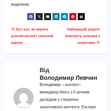
виделкою.
Навігація
Кус-кус: як варити
Найкращий рецепт
розсипчастий і смачний
вінегрету: класика з
записів
вдома
секретами
Від
Володимир Левчин
Володимир — контент-
менеджер блогу з 5-річним
досвідом у створенні
захопливого контенту. Експерт