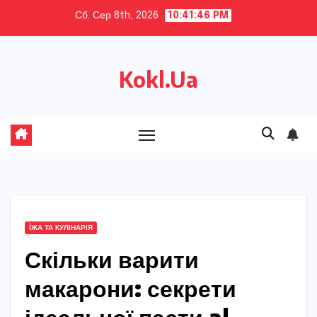
Skip
Сб. Сер 8th, 2026
10:41:47 PM
to
content
Kokl.Ua
ЇЖА ТА КУЛІНАРІЯ
Скільки варити
макарони: секрети