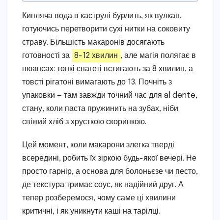
Кипляча вода в каструлі бурлить, як вулкан,
готуючись перетворити сухі нитки на соковиту
страву. Більшість макаронів досягають
готовності за
8-12 хвилин
, але магія полягає в
нюансах: тонкі спагеті встигають за 8 хвилин, а
товсті рігатоні вимагають до 13. Почніть з
упаковки — там завжди точний час для al dente,
стану, коли паста пружинить на зубах, ніби
свіжий хліб з хрусткою скоринкою.
Цей момент, коли макарони злегка тверді
всередині, робить їх зіркою будь-якої вечері. Не
просто гарнір, а основа для болоньєзе чи песто,
де текстура тримає соус, як надійний друг. А
тепер розберемося, чому саме ці хвилини
критичні, і як уникнути каші на тарілці.