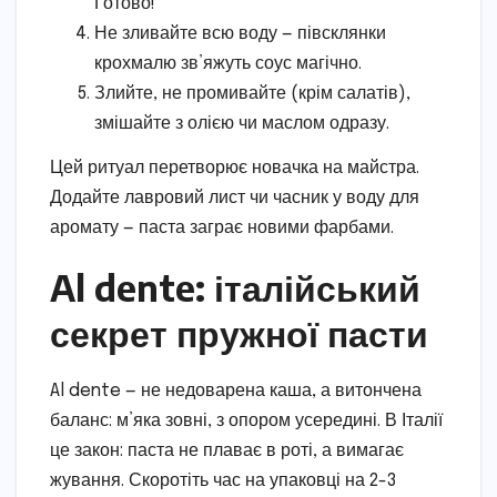
Готово!
Не зливайте всю воду — півсклянки
крохмалю зв’яжуть соус магічно.
Злийте, не промивайте (крім салатів),
змішайте з олією чи маслом одразу.
Цей ритуал перетворює новачка на майстра.
Додайте лавровий лист чи часник у воду для
аромату — паста заграє новими фарбами.
Al dente: італійський
секрет пружної пасти
Al dente — не недоварена каша, а витончена
баланс: м’яка зовні, з опором усередині. В Італії
це закон: паста не плаває в роті, а вимагає
жування. Скоротіть час на упаковці на 2-3