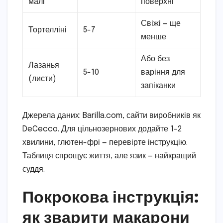
малі
поверхні
Свіжі — ще
Тортелліні
5-7
менше
Або без
Лазанья
5-10
варіння для
(листи)
запіканки
Джерела даних: Barilla.com, сайти виробників як
DeCecco. Для цільнозернових додайте 1-2
хвилини, глютен-фрі — перевірте інструкцію.
Таблиця спрощує життя, але язик — найкращий
суддя.
Покрокова інструкція:
як зварити макарони