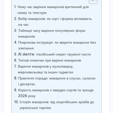
Чому час варіння макаронів критичний для
смаку та текстури
Вибір макаронів: як сорт і форма впливають
на час
Таблиця часу варіння популярних форм
макаронів
Покрокова інструкція: як зварити макарони без
злипання
Al dente: італійський секрет пружної пасти
Типові помилки при варінні макаронів
Варіння макаронів у мультиварці,
мікрохвильовці та інших гаджетах
Практичні поради: макарони в соусах, салатах
і десертах
Користь макаронів з твердих сортів та тренди
2026 року
Історія макаронів: від сицилійських арабів до
української тарілки