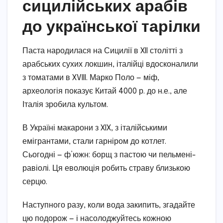
сицилійських арабів
до української тарілки
Паста народилася на Сицилії в XII столітті з
арабських сухих локшин, італійці вдосконалили
з томатами в XVIII. Марко Поло — міф,
археологія показує Китай 4000 р. до н.е., але
Італія зробила культом.
В Україні макарони з XIX, з італійськими
емігрантами, стали гарніром до котлет.
Сьогодні — ф’южн: борщ з пастою чи пельмені-
равіолі. Ця еволюція робить страву близькою
серцю.
Наступного разу, коли вода закипить, згадайте
цю подорож — і насолоджуйтесь кожною