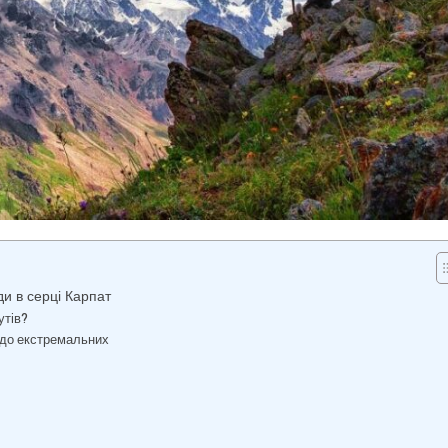
ди в серці Карпат
утів?
 до екстремальних