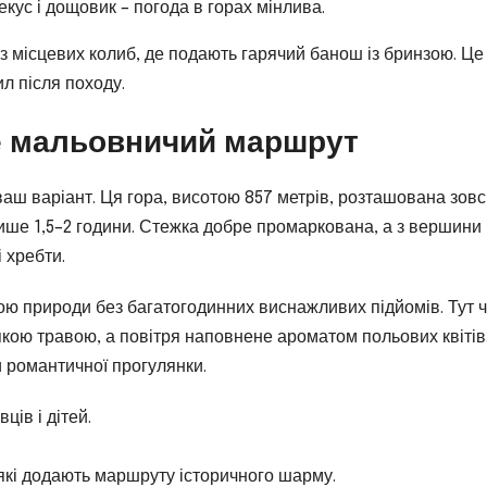
екус і дощовик – погода в горах мінлива.
 з місцевих колиб, де подають гарячий банош із бринзою. Це
л після походу.
ле мальовничий маршрут
ваш варіант. Ця гора, висотою 857 метрів, розташована зовс
лише 1,5–2 години. Стежка добре промаркована, а з вершини
 хребти.
ною природи без багатогодинних виснажливих підйомів. Тут 
’якою травою, а повітря наповнене ароматом польових квітів
 романтичної прогулянки.
ців і дітей.
, які додають маршруту історичного шарму.