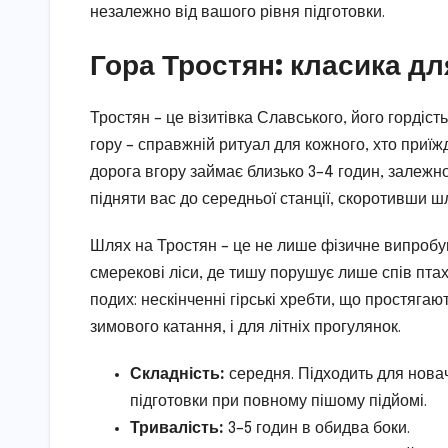
незалежно від вашого рівня підготовки.
Гора Тростян: класика дл
Тростян – це візитівка Славського, його гордіст
гору – справжній ритуал для кожного, хто приї
дорога вгору займає близько 3–4 годин, залежно
підняти вас до середньої станції, скоротивши ш
Шлях на Тростян – це не лише фізичне випробув
смерекові ліси, де тишу порушує лише спів птах
подих: нескінченні гірські хребти, що простяга
зимового катання, і для літніх прогулянок.
Складність:
середня. Підходить для новач
підготовки при повному пішому підйомі.
Тривалість:
3–5 годин в обидва боки.