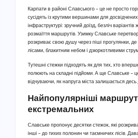
Карпати в районі Славського – це не просто гори
сусідять із крутими вершинами для досвідчени
інфраструктурі: зручний доїзд, безліч варіантів 
розмаїття маршрутів. Узимку Славське перетвор
розкриває свою душу через піші прогулянки, де
лісами, блакитним небом і дзюркотливими стру
Тутешні стежки підходять як для тих, хто вперше
полюють на складні підйоми. А ще Славське – це
відчуваючи, як напруга міста залишається десь
Найпопулярніші маршрути
екстремальних
Славське пропонує десятки стежок, які розкрив
інші – до тихих полонин чи таємничих лісів. Да