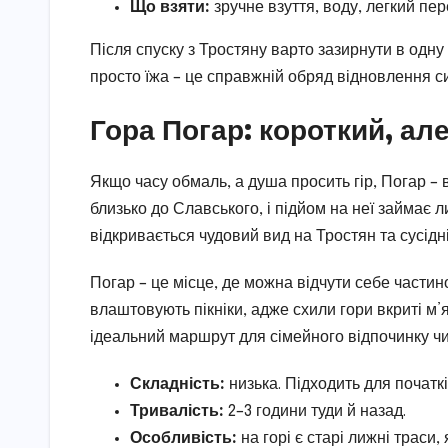
Що взяти:
зручне взуття, воду, легкий пер
Після спуску з Тростяну варто зазирнути в одну
просто їжа – це справжній обряд відновлення си
Гора Погар: короткий, а
Якщо часу обмаль, а душа просить гір, Погар – 
близько до Славського, і підйом на неї займає 
відкривається чудовий вид на Тростян та сусідні
Погар – це місце, де можна відчути себе части
влаштовують пікніки, адже схили гори вкриті м
ідеальний маршрут для сімейного відпочинку чи
Складність:
низька. Підходить для початків
Тривалість:
2–3 години туди й назад.
Особливість:
на горі є старі лижні траси