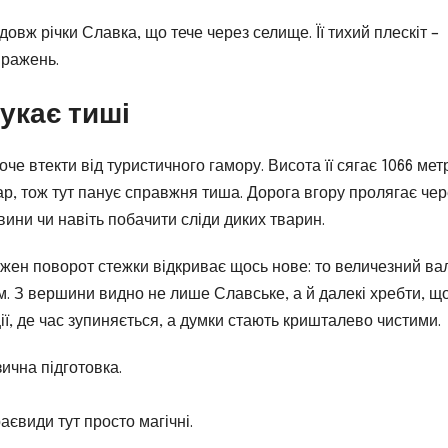
вж річки Славка, що тече через селище. Її тихий плескіт –
вражень.
шукає тиші
оче втекти від туристичного гамору. Висота її сягає 1066 метр
р, тож тут панує справжня тиша. Дорога вгору пролягає чер
вини чи навіть побачити сліди диких тварин.
кожен поворот стежки відкриває щось нове: то величезний ва
м. З вершини видно не лише Славське, а й далекі хребти, що
ї, де час зупиняється, а думки стають кришталево чистими.
ична підготовка.
аєвиди тут просто магічні.