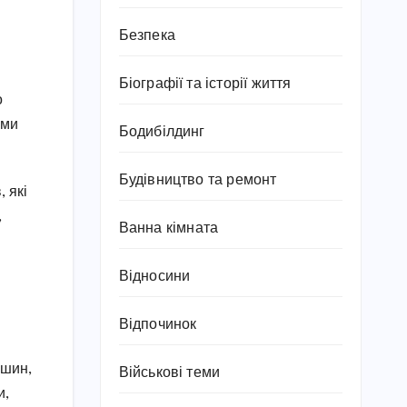
Безпека
Біографії та історії життя
о
ими
Бодибілдинг
Будівництво та ремонт
, які
,
Ванна кімната
Відносини
Відпочинок
ршин,
Військові теми
и,