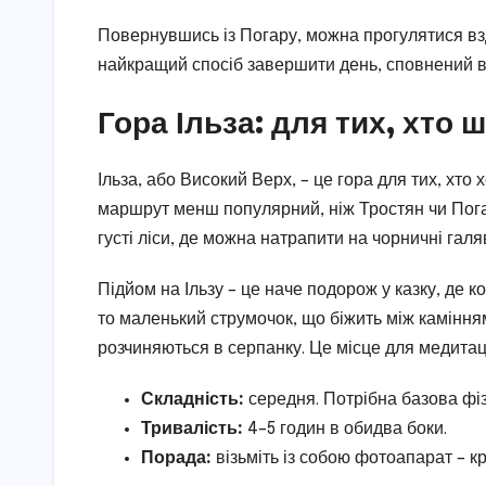
Повернувшись із Погару, можна прогулятися вздо
найкращий спосіб завершити день, сповнений 
Гора Ільза: для тих, хто 
Ільза, або Високий Верх, – це гора для тих, хто х
маршрут менш популярний, ніж Тростян чи Пога
густі ліси, де можна натрапити на чорничні галя
Підйом на Ільзу – це наче подорож у казку, де 
то маленький струмочок, що біжить між каміння
розчиняються в серпанку. Це місце для медитаці
Складність:
середня. Потрібна базова фіз
Тривалість:
4–5 годин в обидва боки.
Порада:
візьміть із собою фотоапарат – кр