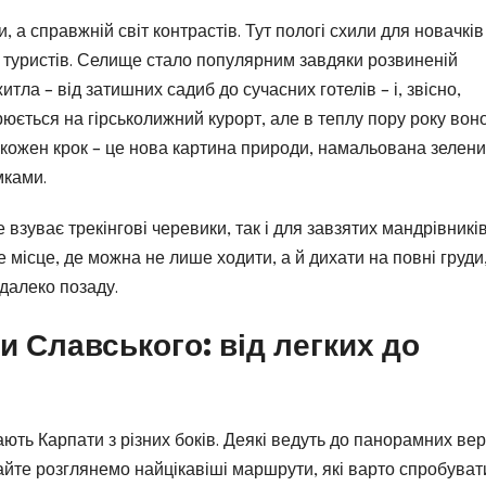
, а справжній світ контрастів. Тут пологі схили для новачків
х туристів. Селище стало популярним завдяки розвиненій
житла – від затишних садиб до сучасних готелів – і, звісно,
юється на гірськолижний курорт, але в теплу пору року вон
 кожен крок – це нова картина природи, намальована зелен
мками.
 взуває трекінгові черевики, так і для завзятих мандрівників
 місце, де можна не лише ходити, а й дихати на повні груди
 далеко позаду.
 Славського: від легких до
ають Карпати з різних боків. Деякі ведуть до панорамних ве
вайте розглянемо найцікавіші маршрути, які варто спробуват