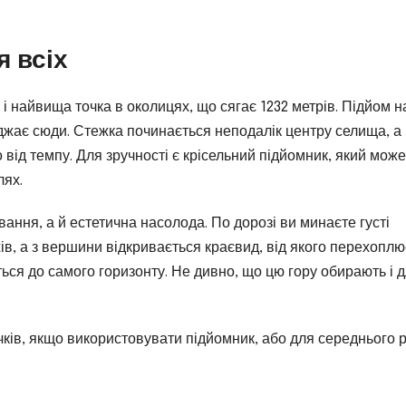
я всіх
ь і найвища точка в околицях, що сягає 1232 метрів. Підйом н
жджає сюди. Стежка починається неподалік центру селища, а
 від темпу. Для зручності є крісельний підйомник, який може
лях.
ання, а й естетична насолода. По дорозі ви минаєте густі
ів, а з вершини відкривається краєвид, від якого перехоплю
ються до самого горизонту. Не дивно, що цю гору обирають і 
ків, якщо використовувати підйомник, або для середнього 