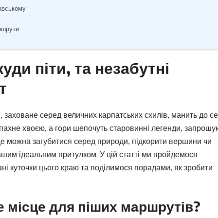
лавському
аршрути
уди піти, та незабутні
т
, заховане серед величних карпатських схилів, манить до с
я пахне хвоєю, а гори шепочуть старовинні легенди, запрош
 де можна загубитися серед природи, підкорити вершини чи
шим ідеальним притулком. У цій статті ми пройдемося
і куточки цього краю та поділимося порадами, як зробити
е місце для піших маршрутів?