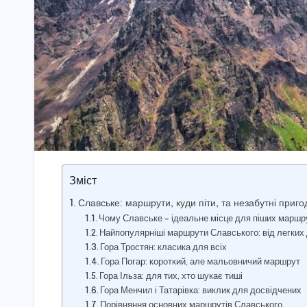
Зміст
Славське: маршрути, куди піти, та незабутні приго
Чому Славське – ідеальне місце для піших маршр
Найпопулярніші маршрути Славського: від легких
Гора Тростян: класика для всіх
Гора Погар: короткий, але мальовничий маршрут
Гора Ільза: для тих, хто шукає тиші
Гора Менчил і Татарівка: виклик для досвідчених
Порівняння основних маршрутів Славського