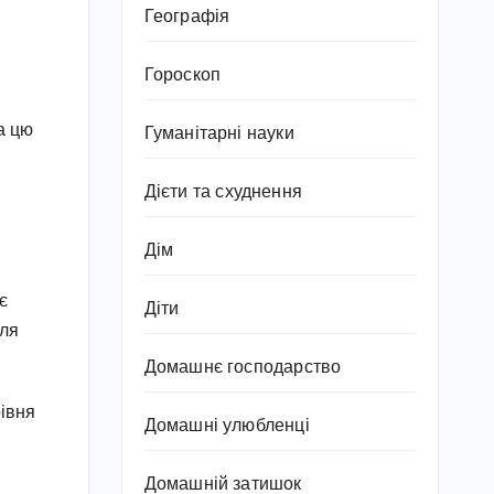
Географія
Гороскоп
а цю
Гуманітарні науки
Дієти та схуднення
Дім
є
Діти
для
Домашнє господарство
рівня
Домашні улюбленці
Домашній затишок