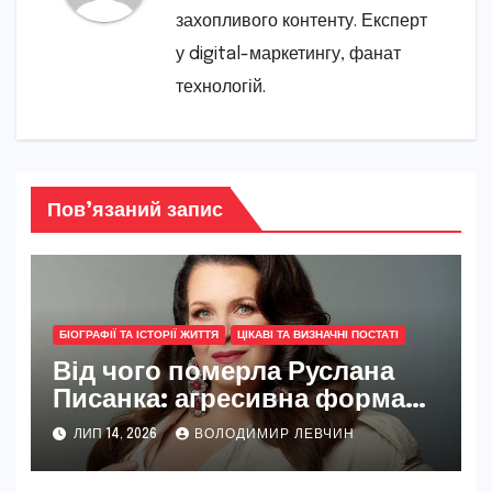
захопливого контенту. Експерт
у digital-маркетингу, фанат
технологій.
Пов’язаний запис
БІОГРАФІЇ ТА ІСТОРІЇ ЖИТТЯ
ЦІКАВІ ТА ВИЗНАЧНІ ПОСТАТІ
Від чого померла Руслана
Писанка: агресивна форма
раку, прихована боротьба та
ЛИП 14, 2026
ВОЛОДИМИР ЛЕВЧИН
шлях української зірки