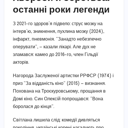
останні роки легенди
З 2021-го здоров’я підвело: струс мозку на
інтерв’ю, зникнення, пухлина мозку (2024),
інфаркт, пневмонія. “Занадто небезпечно
оперувати”, — казали лікарі. Але дух не
зламався: камео до 2016-го, член Гільдії
акторів.
Нагорода Заслуженої артистки РРФСР (1974) і
приз “За відданість кіно” (2015) — визнання.
Похована на Троєкуровському, прощання в
Домі кіно. Син Олексій попрощався: “Вона
боролася до кінця”.
Світлана лишила слід: комедії дивляться
покоління, українські корені нагадують про