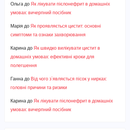
Ольга
до
Як лікувати пієлонефрит в домашніх
умовах: вичерпний посібник
Марiя
до
Як проявляється цистит: основні
симптоми та ознаки захворювання
Карина
до
Як швидко вилікувати цистит в
домашніх умовах: ефективні кроки для
полегшення
Ганна
до
Від чого з’являється пісок у нирках:
головні причини та ризики
Карина
до
Як лікувати пієлонефрит в домашніх
умовах: вичерпний посібник