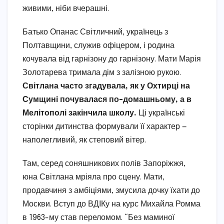
живими, ніби вчерашні.
Батько Опанас Світличний, українець з
Полтавщини, служив офіцером, і родина
кочувала від гарнізону до гарнізону. Мати Марія
Золотарева тримала дім з залізною рукою.
Світлана часто згадувала, як у Охтирці на
Сумщині почувалася по-домашньому, а в
Мелітополі закінчила школу.
Ці українські
сторінки дитинства формували її характер —
наполегливий, як степовий вітер.
Там, серед соняшникових полів Запоріжжя,
юна Світлана мріяла про сцену. Мати,
продавчиня з амбіціями, змусила дочку їхати до
Москви. Вступ до ВДІКу на курс Михайла Ромма
в 1963-му став переломом. “Без маминої