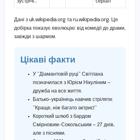
зустрічі…
серіал
Дані з uk.wikipedia.org та ru.wikipedia.org. Ця
добірка показує еволюцію: від комедії до драми,
завжди з шармом.
Цікаві факти
У “Діамантовій руці” Світлана
позначилася з Юрієм Нікуліним —
дружба на все життя.
Батько-українець навчив стріляти:
“Краще, ніж багато актрис!”
Короткий шлюб з бардом
Смірновим-Сокольським — 27 днів,
але з піснями.