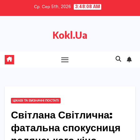
Skip
Ср. Сер 5th, 2026
3:48:09 AM
to
content
Kokl.Ua
ЦІКАВІ ТА ВИЗНАЧНІ ПОСТАТІ
Світлана Світлична:
фатальна спокусниця