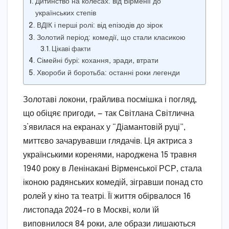
Дитинство на колесах: від Вірменії до
українських степів
ВДІК і перші ролі: від епізодів до зірок
Золотий період: комедії, що стали класикою
Цікаві факти
Сімейні бурі: кохання, зради, втрати
Хвороби й боротьба: останні роки легенди
Золотаві локони, грайлива посмішка і погляд,
що обіцяє пригоди, — так Світлана Світлична
з’явилася на екранах у “Діамантовій руці”,
миттєво зачарувавши глядачів. Ця актриса з
українськими коренями, народжена 15 травня
1940 року в Ленінакані Вірменської РСР, стала
іконою радянських комедій, зігравши понад сто
ролей у кіно та театрі. Її життя обірвалося 16
листопада 2024-го в Москві, коли їй
виповнилося 84 роки, але образи лишаються