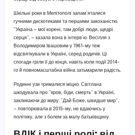
Шкільні роки в Мелітополі запам’яталися
гучними дискотеками та першими закоханістю.
“Україна — мої корені, там добрі люди, щедрі
серця”, — казала вона в інтерв’ю. Весілля з
Володимиром Івашовим у 1961-му теж
відсвяткували в Україні, серед родичів. Ці
спогади гріли її до кінця, навіть коли події 2014-
го й повномасштабна війна затьмарили радість.
Родинні узи трималися міцно. Світлана
шкодувала про “кров, біди, смерть” в Україні,
закликаючи до миру. “Дай Боже, швидше мир”,
— повторювала в 2015-му, не вдаючись у
політику, але з болем за малу батьківщину.
ВДІК і перші ролі: від