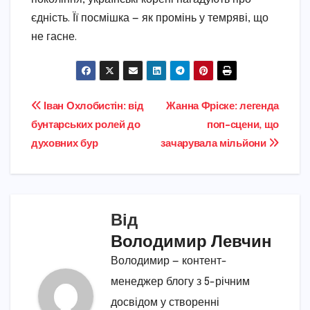
єдність. Її посмішка — як промінь у темряві, що
не гасне.
Навігація
Іван Охлобистін: від
Жанна Фріске: легенда
бунтарських ролей до
поп-сцени, що
записів
духовних бур
зачарувала мільйони
Від
Володимир Левчин
Володимир — контент-
менеджер блогу з 5-річним
досвідом у створенні