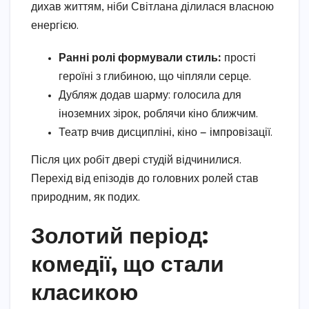
дихав життям, ніби Світлана ділилася власною
енергією.
Ранні ролі формували стиль:
прості
героїні з глибиною, що чіпляли серце.
Дубляж додав шарму: голосила для
іноземних зірок, роблячи кіно ближчим.
Театр вчив дисципліні, кіно — імпровізації.
Після цих робіт двері студій відчинилися.
Перехід від епізодів до головних ролей став
природним, як подих.
Золотий період:
комедії, що стали
класикою