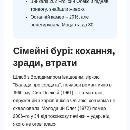
Зникала 2021-го: син Олексій підняв
тривогу, знайшли живою.
Останній камео — 2016, але
репетирувала Моцарта до 80.
Сімейні бурі: кохання,
зради, втрати
Шлюб з Володимиром Івашовим, зіркою
“Балади про солдата”, почався романтично в
1960-му. Син Олексій (1961) — стоматолог,
одружений з харків’янкою Ольгою, хоч мама не
схвалювала. Молодший Олег (1972) помер
2006-го у 34 від токсикозу печінки — удар, від
якого не оговталася.