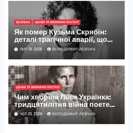
БЕЗПЕКА
ЦІКАВІ ТА ВИЗНАЧНІ ПОСТАТІ
Як помер Кузьма Скрябін:
деталі трагічної аварії, що
сколихнула всю Україну
ЛИП 10, 2026
ВОЛОДИМИР ЛЕВЧИН
ЦІКАВІ ТА ВИЗНАЧНІ ПОСТАТІ
Чим хворіла Леся Українка:
тридцятилітня війна поетеси
з туберкульозом кісток
ЧЕР 25, 2026
ВОЛОДИМИР ЛЕВЧИН