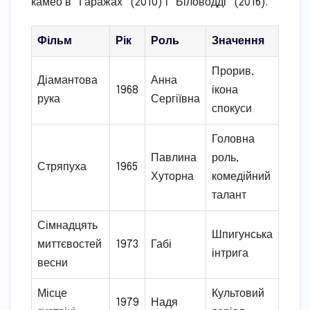
камео в “Гаражах” (2010) і “Біловодді” (2016).
Фільм
Рік
Роль
Значення
Прорив,
Діамантова
Анна
1968
ікона
рука
Сергіївна
спокуси
Головна
Павлина
роль,
Стряпуха
1965
Хуторна
комедійний
талант
Сімнадцять
Шпигунська
миттєвостей
1973
Габі
інтрига
весни
Місце
Культовий
1979
Надя