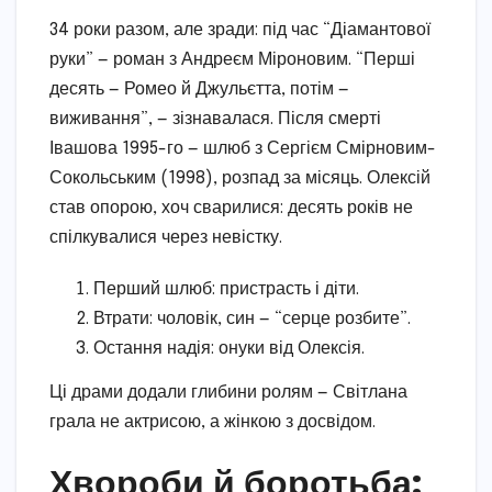
34 роки разом, але зради: під час “Діамантової
руки” — роман з Андреєм Міроновим. “Перші
десять — Ромео й Джульєтта, потім —
виживання”, — зізнавалася. Після смерті
Івашова 1995-го — шлюб з Сергієм Смірновим-
Сокольським (1998), розпад за місяць. Олексій
став опорою, хоч сварилися: десять років не
спілкувалися через невістку.
Перший шлюб: пристрасть і діти.
Втрати: чоловік, син — “серце розбите”.
Остання надія: онуки від Олексія.
Ці драми додали глибини ролям — Світлана
грала не актрисою, а жінкою з досвідом.
Хвороби й боротьба: