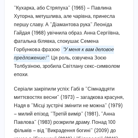
“Кухарка, або Стряпуха” (1965) — Павлина
Хуторна, метушлива, але чарівна, принесла
першу славу. А “Діамантова рука” Леоніда
Гайдая (1968) увічнила образ. Анна Сергіївна,
фатальна білявка, спокушає Семена
Горбункова фразою
“У меня к вам деловое
предложение!”
Ця роль, озвучена Зоєю
Толбузіною, зробила Світлану секс-символом
епохи.
Серіали закріпили успіх: Габі в “Сімнадцяти
миттєвостях весни” (1973) — загадкова красуня,
Надя в “Місці зустрічі змінити не можна” (1979)
— милий епізод. “Третій вимір” (1981), “Анна
Павлова” (1983) розкрили драму. Понад 100
фільмів — від “Викрадення богині” (2009) до