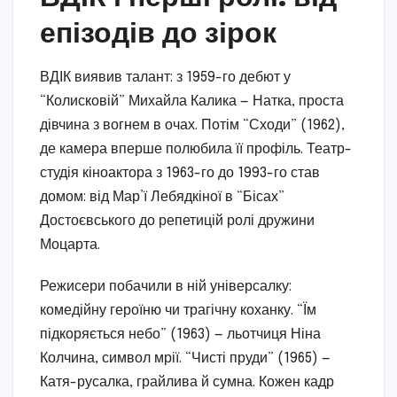
епізодів до зірок
ВДІК виявив талант: з 1959-го дебют у
“Колисковій” Михайла Калика — Натка, проста
дівчина з вогнем в очах. Потім “Сходи” (1962),
де камера вперше полюбила її профіль. Театр-
студія кіноактора з 1963-го до 1993-го став
домом: від Мар’ї Лебядкіної в “Бісах”
Достоєвського до репетицій ролі дружини
Моцарта.
Режисери побачили в ній універсалку:
комедійну героїню чи трагічну коханку. “Їм
підкоряється небо” (1963) — льотчиця Ніна
Колчина, символ мрії. “Чисті пруди” (1965) —
Катя-русалка, грайлива й сумна. Кожен кадр