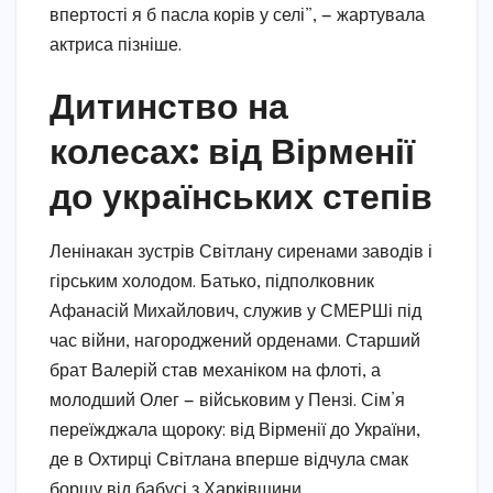
впертості я б пасла корів у селі”, — жартувала
актриса пізніше.
Дитинство на
колесах: від Вірменії
до українських степів
Ленінакан зустрів Світлану сиренами заводів і
гірським холодом. Батько, підполковник
Афанасій Михайлович, служив у СМЕРШі під
час війни, нагороджений орденами. Старший
брат Валерій став механіком на флоті, а
молодший Олег — військовим у Пензі. Сім’я
переїжджала щороку: від Вірменії до України,
де в Охтирці Світлана вперше відчула смак
борщу від бабусі з Харківщини.