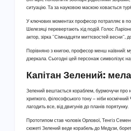
ситуацію. Та за науковою маскою ховається тур
У ключових моментах професор потрапляє в пол
Шелезяці перевертають хід подій. Голос Ларіоно
актор, зірка “Сімнадцяти миттєвостей весни”, д
Порівняно з книгою, професор менш наївний: му
дзеркала. Сьогодні цей персонаж символізує на
Капітан Зелений: мела
Зелений вештається кораблем, бурмочучи про н
хрипкого, філософського тону — ніби космічний 
лагодить все, від двигунів до планів порятунку.
Прототипом став чоловік Орлової, Тенгіз Семено
сюжеті Зелений веде корабель до Медузи, бореть