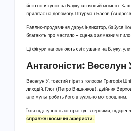
його порятунок на Блуку ключовий момент. Капі
прилітає на допомогу. Штурман Басов (Андрєєв)
Равлик-продавчиня дарує індикатор, бабуся Кол
благають про мастило — сцена з алмазним пило
Ці фігури наповнюють світ: ушани на Блуку, ул
Антагоністи: Веселун 
Веселун У, товстий пірат з голосом Григорія Шп
лиходій. Глот (Петро Вишняков), двійник Верхов
але мульт робить його візуально моторошним.
Їхня підступність контрастує з героями, підкре
справжні космічні аферисти.