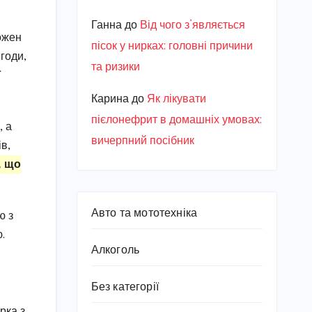
Ганна
до
Від чого з’являється
ожен
пісок у нирках: головні причини
годи,
та ризики
ї
Карина
до
Як лікувати
пієлонефрит в домашніх умовах:
, а
вичерпний посібник
в,
, що
Авто та мототехніка
ю з
.
Алкоголь
Без категорії
рка з