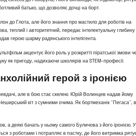
ботливий батько, що дозволяє дочці на борт.
он до Глота, але його знання про мастило для роботів на
ва, теплий і авторитетний, передає інтелектуальну глибину
одав герою шарму радянського інтелігента.
льтфільм акцентує його роль у розкритті піратської змови ч
уку як пригоду, надихаючи школярів на STEM-професії.
нхолійний герой з іронією
евдачі, але в бою стає скелею. Юрій Волинцев надав йому
Чеширський кіт з сумними очима. Як бортмеханік “Пегаса”, в
в, а деякі бачать у ньому самого Буличова з його іронією. У
ся з роботами і потрапляє в пастку, де його витримка ряту