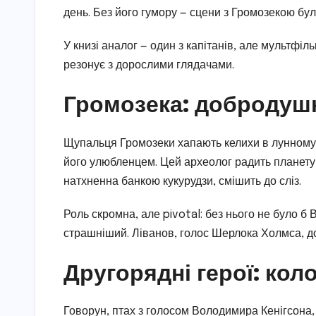
день. Без його гумору — сцени з Громозекою бул
У книзі аналог — один з капітанів, але мультф
резонує з дорослими глядачами.
Громозека: добродушн
Щупальця Громозеки хапають келихи в лунному б
його улюбленцем. Цей археолог радить планету Д
натхненна банкою кукурудзи, смішить до сліз.
Роль скромна, але pivotal: без нього не було б 
страшніший. Ліванов, голос Шерлока Холмса, 
Другорядні герої: кол
Говорун, птах з голосом Володимира Кенігсона,