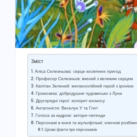
Зміст
Аліса Селезньова: серце космічних пригод
Професор Селезньов: вчений з великим серцем
Капітан Зелений: меланхолійний герой з іронією
Громозека: добродушне чудовисько з Луни
Другорядні герої: колорит космосу
Антагоністи: Веселун У та Глот
Голоса за кадром: актори-легенди
Персонажі в книзі та мультфільмі: ключові розбіжн
Цікаві факти про персонажів