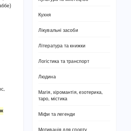
аббе)
Кухня
Лікувальні засоби
Література та книжки
Логістика та транспорт
Людина
ыс,
Магія, хіромантія, езотерика,
таро, містика
як
Міфи та легенди
Мотивація для спорту