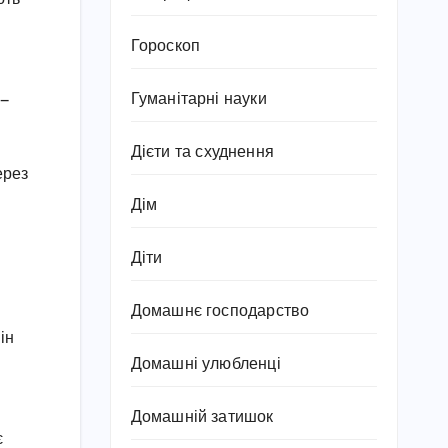
Гороскоп
Гуманітарні науки
 —
Дієти та схуднення
ерез
Дім
Діти
Домашнє господарство
ін
Домашні улюбленці
Домашній затишок
є