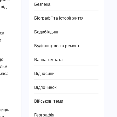
Безпека
 від
Біографії та історії життя
Бодибілдинг
паж
ж
Будівництво та ремонт
що
Ванна кімната
ільм
Відносини
Аліса
Відпочинок
Військові теми
иції.
Географія
ють