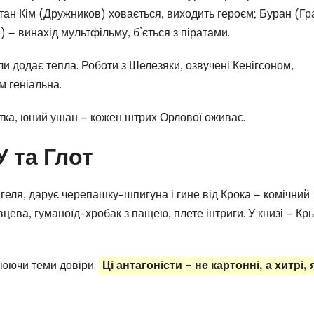
тан Кім (Дружников) ховається, виходить героєм; Буран (Гр
 — винахід мультфільму, б’ється з піратами.
и додає тепла. Роботи з Шелезяки, озвучені Кенігсоном,
м геніальна.
итка, юний ушан — кожен штрих Орлової оживає.
У та Глот
ігеля, дарує черепашку-шпигуна і гине від Крока — комічний
цева, гуманоїд-хробак з пащею, плете інтриги. У книзі — Кр
слюючи теми довіри.
Ці антагоністи — не картонні, а хитрі, 