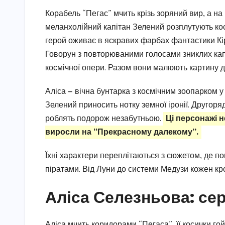
Корабель “Пегас” мчить крізь зоряний вир, а на
меланхолійний капітан Зелений розплутують косм
герой оживає в яскравих фарбах фантастики Кі
Говорун з повторюваними голосами зниклих капі
космічної опери. Разом вони малюють картину др
Аліса — вічна бунтарка з космічним зоопарком 
Зелений приносить нотку земної іронії. Другоряд
роблять подорож незабутньою.
Ці персонажі 
виросли на “Прекрасному далекому”.
Їхні характери переплітаються з сюжетом, де п
піратами. Від Луни до системи Медузи кожен кро
Аліса Селезньова: се
Аліса мчить коридорами “Пегаса”, її косички го