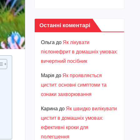
Останні коментарі
Ольга
до
Як лікувати
пієлонефрит в домашніх умовах:
вичерпний посібник
Марiя
до
Як проявляється
цистит: основні симптоми та
ознаки захворювання
Карина
до
Як швидко вилікувати
цистит в домашніх умовах:
ефективні кроки для
полегшення