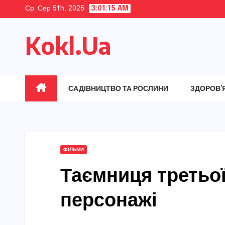
Skip
Ср. Сер 5th, 2026
3:01:16 AM
to
Kokl.Ua
content
САДІВНИЦТВО ТА РОСЛИНИ
ЗДОРОВ’
ФІЛЬМИ
Таємниця третьої
персонажі