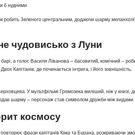
и б нудними.
ільм робить Зеленого центральним, додаючи шарму меланхолі
е чудовисько з Луни
арі, а голос Василя Ліванова — басовитий, комічний — роб
вох Капітанів, де починається інтрига, і його зовнішність,
Верховцева. У мультфільмі Громозека миліший, ніж у книзі, д
додав шарму — персонаж став символом дружби між видами.
орит космосу
 повторює фрази капітанів Кіма та Бурана, розкриваючи змо