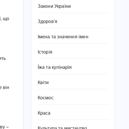
Закони України
ї, що
Здоров'я
Імена та значення імен
Історія
ить
Їжа та кулінарія
Квіти
е він
Космос
Краса
ву —
Культура та мистецтво