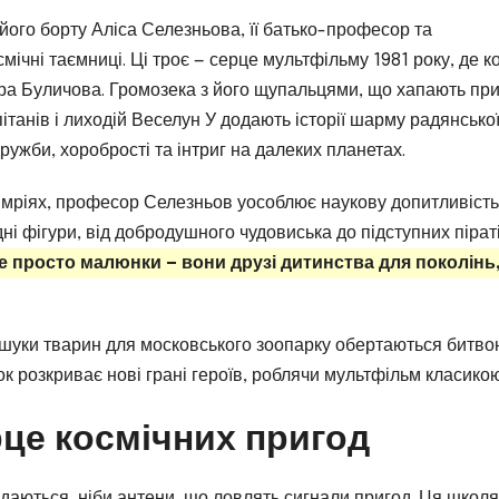
 його борту Аліса Селезньова, її батько-професор та
ічні таємниці. Ці троє — серце мультфільму 1981 року, де к
ра Буличова. Громозека з його щупальцями, що хапають при
танів і лиходій Веселун У додають історії шарму радянсько
ужби, хоробрості та інтриг на далеких планетах.
у мріях, професор Селезньов уособлює наукову допитливість
ні фігури, від добродушного чудовиська до підступних піраті
не просто малюнки — вони друзі дитинства для поколінь
ошуки тварин для московського зоопарку обертаються битво
к розкриває нові грані героїв, роблячи мультфільм класикою
рце космічних пригод
йдаються, ніби антени, що ловлять сигнали пригод. Ця школя