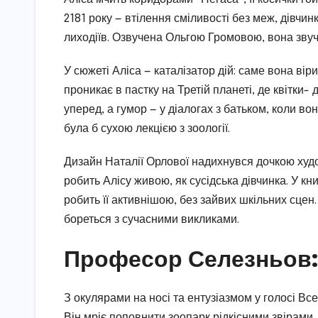
2181 року — втілення сміливості без меж, дівчин
лиходіїв. Озвучена Ольгою Громовою, вона звуч
У сюжеті Аліса — каталізатор дій: саме вона ві
проникає в пастку на Третій планеті, де квітки-
уперед, а гумор — у діалогах з батьком, коли 
була б сухою лекцією з зоології.
Дизайн Наталії Орлової надихнувся дочкою ху
робить Алісу живою, як сусідська дівчинка. У 
робить її активнішою, без зайвих шкільних сцен
бореться з сучасними викликами.
Професор Селезньов:
З окулярами на носі та ентузіазмом у голосі Вс
Він мріє поповнити зоопарк рідкісними звірами, 