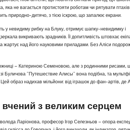
ка, яка не вагається протистояти роботам чи рятувати птахів
ить природно-дитячо, з тією іскрою, що запалює екрани.
рить у невидиму рибку на Блуку, отримує шапку-невидимку і
 дзеркала викривають зрадників. Її допитливість штовхає екі
вона жартує над його науковими приладами. Без Аліси подоро
дожниці — Катериною Семеновою, але з родинними рисами, 
книзі Буличова “Путешествие Алисы” вона подібна, та мультф
. Цей образ надихав мільйони: від іграшок до фан-артів, де 
 вчений з великим серцем
еволода Ларіонова, професор Ігор Селезньов — опора експед
від склісса до Говоруна, і його винаходи, як індикатор, ряту