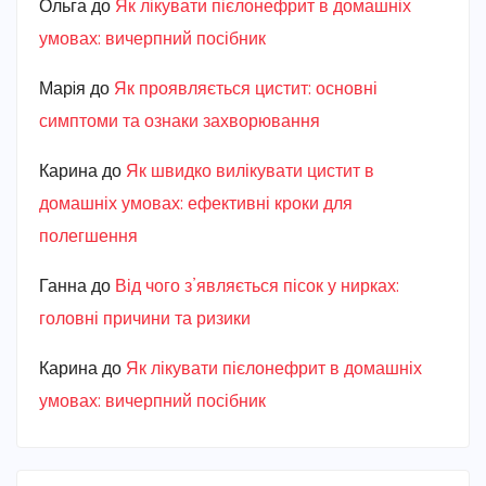
Ольга
до
Як лікувати пієлонефрит в домашніх
умовах: вичерпний посібник
Марiя
до
Як проявляється цистит: основні
симптоми та ознаки захворювання
Карина
до
Як швидко вилікувати цистит в
домашніх умовах: ефективні кроки для
полегшення
Ганна
до
Від чого з’являється пісок у нирках:
головні причини та ризики
Карина
до
Як лікувати пієлонефрит в домашніх
умовах: вичерпний посібник