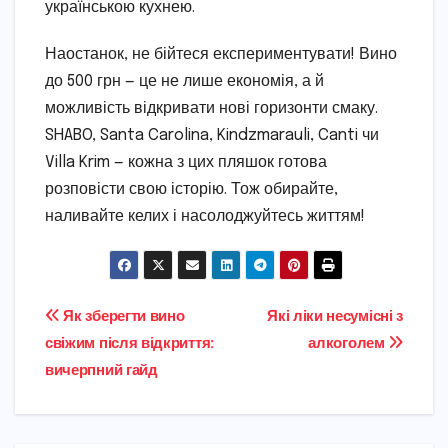
українською кухнею.
Наостанок, не бійтеся експериментувати! Вино
до 500 грн — це не лише економія, а й
можливість відкривати нові горизонти смаку.
SHABO, Santa Carolina, Kindzmarauli, Canti чи
Villa Krim — кожна з цих пляшок готова
розповісти свою історію. Тож обирайте,
наливайте келих і насолоджуйтесь життям!
Навігація
Як зберегти вино
Які ліки несумісні з
свіжим після відкриття:
алкоголем
записів
вичерпний гайд