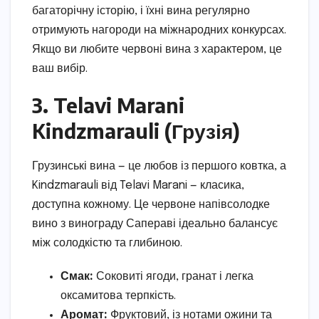
багаторічну історію, і їхні вина регулярно
отримують нагороди на міжнародних конкурсах.
Якщо ви любите червоні вина з характером, це
ваш вибір.
3. Telavi Marani
Kindzmarauli (Грузія)
Грузинські вина — це любов із першого ковтка, а
Kindzmarauli від Telavi Marani — класика,
доступна кожному. Це червоне напівсолодке
вино з винограду Сапераві ідеально балансує
між солодкістю та глибиною.
Смак:
Соковиті ягоди, гранат і легка
оксамитова терпкість.
Аромат:
Фруктовий, із нотами ожини та