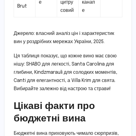
е
цитру
канап
Brut
совий
е
Джерело: власний аналіз цін і характеристик
вин у роздрібних мережах України, 2025.
Ця таблиця показує, що кожне вино має свою
нішу: SHABO для легкості, Santa Carolina для
глибини, Kindzmarauli для солодких моментів,
Canti для елегантності, а Villa Krim для свята.
Вибирайте залежно від настрою та страви!
Цікаві факти про
бюджетні вина
Бюджетні вина приховують чимало сюрпризів,