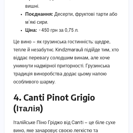
вишні.
Поєднання:
Десерти, фруктові тарти або
м’які сири.
Ціна:
~450 грн за 0,75 л.
Це вино — як грузинська гостинність: щедре,
тепле й незабутнє. Kindzmarauli підійде тим, хто
віддає перевагу солодшим винам, але хоче
уникнути надмірної приторності. Грузинська
традиція виноробства додає цьому напою
особливого шарму.
4. Canti Pinot Grigio
(Італія)
Італійське Піно Гріджо від Canti — це біле сухе
вино, яке зачаровує своєю легкістю та