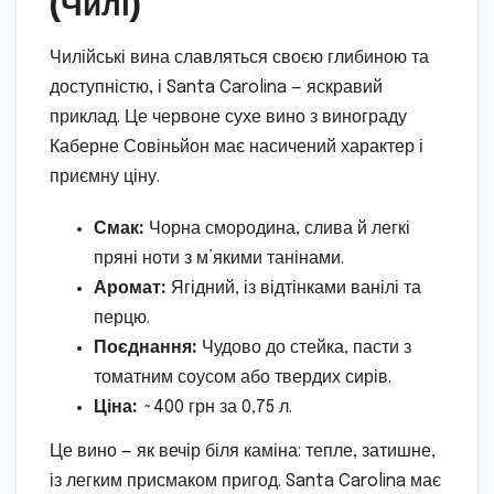
(Чилі)
Чилійські вина славляться своєю глибиною та
доступністю, і Santa Carolina — яскравий
приклад. Це червоне сухе вино з винограду
Каберне Совіньйон має насичений характер і
приємну ціну.
Смак:
Чорна смородина, слива й легкі
пряні ноти з м’якими танінами.
Аромат:
Ягідний, із відтінками ванілі та
перцю.
Поєднання:
Чудово до стейка, пасти з
томатним соусом або твердих сирів.
Ціна:
~400 грн за 0,75 л.
Це вино — як вечір біля каміна: тепле, затишне,
із легким присмаком пригод. Santa Carolina має