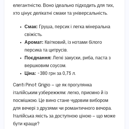
елегантністю. Воно ідеально підходить для тих,
хто цінує делікатні смаки та універсальність.
Смак:
Груша, персик і легка мінеральна
свіжість.
Аромат:
Квітковий, із нотами білого
персика та цитрусів.
Поєднання:
Легкі закуски, риба, паста з
вершковим соусом.
Ціна:
~380 грн за 0,75 л.
Canti Pinot Grigio — це як прогулянка
італійським узбережжям: легко, приємно й із
посмішкою. Це вино стане чудовим вибором
для вечері з друзями чи романтичного вечора.
Італійська якість за доступною ціною — що може
бути краще?