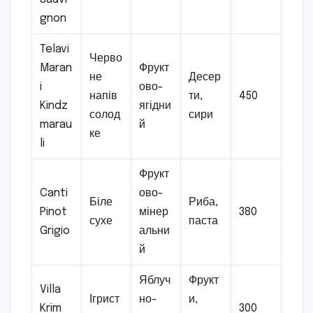
gnon
Telavi
Черво
Maran
Фрукт
не
Десер
i
ово-
напів
ти,
450
Kindz
ягідни
солод
сири
marau
й
ке
li
Фрукт
Canti
ово-
Біле
Риба,
Pinot
мінер
380
сухе
паста
Grigio
альни
й
Яблуч
Фрукт
Villa
Ігрист
но-
и,
Krim
300