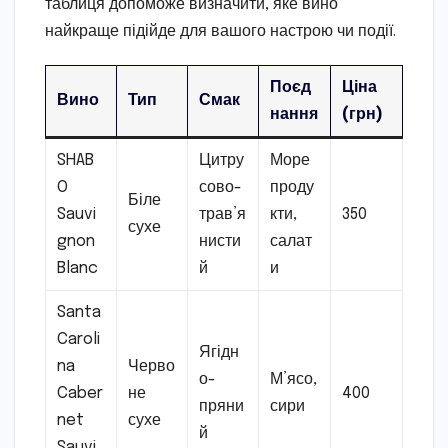
таблиця допоможе визначити, яке вино
найкраще підійде для вашого настрою чи події.
Поєд
Ціна
Вино
Тип
Смак
нання
(грн)
SHAB
Цитру
Море
O
сово-
проду
Біле
Sauvi
трав’я
кти,
350
сухе
gnon
нисти
салат
Blanc
й
и
Santa
Caroli
Ягідн
na
Черво
о-
М’ясо,
Caber
не
400
пряни
сири
net
сухе
й
Sauvi