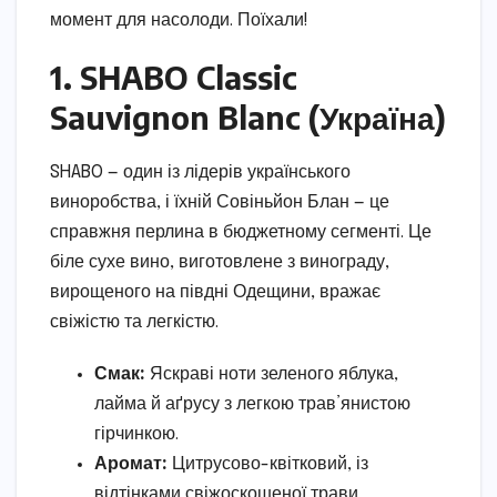
момент для насолоди. Поїхали!
1. SHABO Classic
Sauvignon Blanc (Україна)
SHABO — один із лідерів українського
виноробства, і їхній Совіньйон Блан — це
справжня перлина в бюджетному сегменті. Це
біле сухе вино, виготовлене з винограду,
вирощеного на півдні Одещини, вражає
свіжістю та легкістю.
Смак:
Яскраві ноти зеленого яблука,
лайма й аґрусу з легкою трав’янистою
гірчинкою.
Аромат:
Цитрусово-квітковий, із
відтінками свіжоскошеної трави.