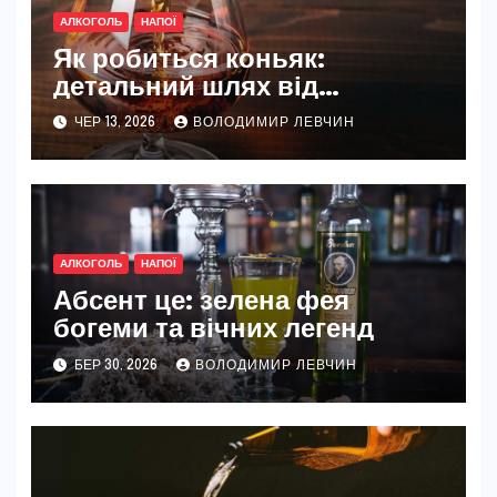
АЛКОГОЛЬ
НАПОЇ
Як робиться коньяк:
детальний шлях від
крейдяного ґрунту до келиха
ЧЕР 13, 2026
ВОЛОДИМИР ЛЕВЧИН
АЛКОГОЛЬ
НАПОЇ
Абсент це: зелена фея
богеми та вічних легенд
БЕР 30, 2026
ВОЛОДИМИР ЛЕВЧИН