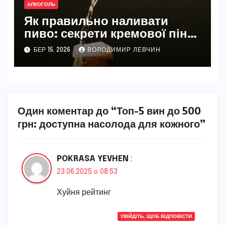
АЛКОГОЛЬ
Як правильно наливати
пиво: секрети кремової піни
та насиченого смаку
БЕР 15, 2026
ВОЛОДИМИР ЛЕВЧИН
Один коментар до “Топ-5 вин до 500
грн: доступна насолода для кожного”
POKRASA YEVHEN
:
23.06.2025 о 08:53
Хуйня рейтинг
УВІЙДІТЬ, ЩОБ ВІДПОВІСТИ