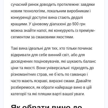
сучасний ринок доводить протилежне: завдяки
новим технологіям, локальним виробникам і
конкуренції доступні вина стають дедалі
кращими. У ціновому діапазоні до 500 грн
можна знайти напої, які конкурують із преміум-
сегментом за смаковими якостями.
Такі вина ідеальні для тих, хто тільки починає
відкривати для себе винний світ, або для
досвідчених поціновувачів, які шукають баланс
ціни та якості. Вони універсальні: підходять до
різноманітних страв, не б’ють по гаманцю і
часто мають яскраві, виразні смаки. Давайте
розберемося, як обрати найкраще вино в цій
категорії та які пляшки варті вашої уваги.
Як обрати вино до