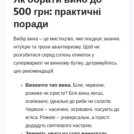
500 грн: практичні
поради
Вибір вина — це мистецтво, яке поєднує знання,
інтуїцію та трохи авантюризму. Щоб не
розгубитися серед сотень етикеток у
супермаркеті чи винному бутіку, дотримуйтесь
цих рекомендацій.
Визначте тип вина.
Біле, червоне,
рожеве чи ігристе? Білі вина легші,
освіжаючі, ідеальні до риби чи салатів.
Червоні — насичені, зігріваючі, пасують до
м’яса. Рожеві — універсальні, а ігристі
додадуть святкового настрою.
Зверніть увагу на сорт винограду.