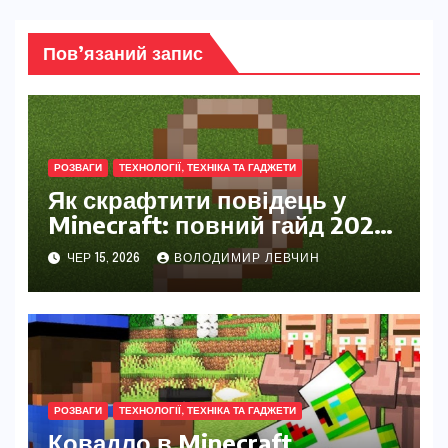
Пов’язаний запис
РОЗВАГИ
ТЕХНОЛОГІЇ, ТЕХНІКА ТА ГАДЖЕТИ
Як скрафтити повідець у
Minecraft: повний гайд 2026
для початківців і просунутих
ЧЕР 15, 2026
ВОЛОДИМИР ЛЕВЧИН
гравців
РОЗВАГИ
ТЕХНОЛОГІЇ, ТЕХНІКА ТА ГАДЖЕТИ
Ковадло в Minecraft