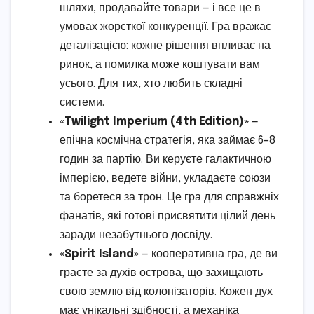
шляхи, продавайте товари — і все це в
умовах жорсткої конкуренції. Гра вражає
деталізацією: кожне рішення впливає на
ринок, а помилка може коштувати вам
усього. Для тих, хто любить складні
системи.
«Twilight Imperium (4th Edition)»
—
епічна космічна стратегія, яка займає 6–8
годин за партію. Ви керуєте галактичною
імперією, ведете війни, укладаєте союзи
та боретеся за трон. Це гра для справжніх
фанатів, які готові присвятити цілий день
заради незабутнього досвіду.
«Spirit Island»
— кооперативна гра, де ви
граєте за духів острова, що захищають
свою землю від колонізаторів. Кожен дух
має унікальні здібності, а механіка