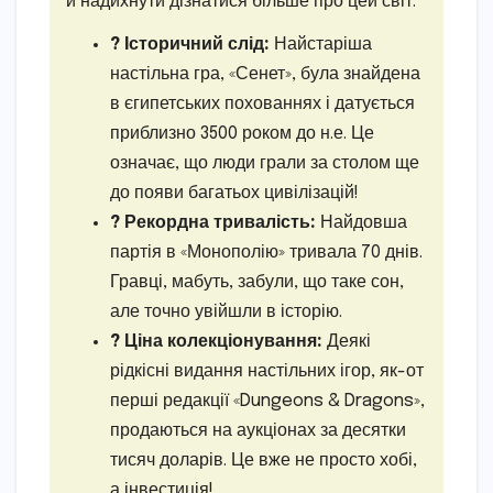
й надихнути дізнатися більше про цей світ.
? Історичний слід:
Найстаріша
настільна гра, «Сенет», була знайдена
в єгипетських похованнях і датується
приблизно 3500 роком до н.е. Це
означає, що люди грали за столом ще
до появи багатьох цивілізацій!
? Рекордна тривалість:
Найдовша
партія в «Монополію» тривала 70 днів.
Гравці, мабуть, забули, що таке сон,
але точно увійшли в історію.
? Ціна колекціонування:
Деякі
рідкісні видання настільних ігор, як-от
перші редакції «Dungeons & Dragons»,
продаються на аукціонах за десятки
тисяч доларів. Це вже не просто хобі,
а інвестиція!