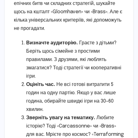
епічних битв чи складних стратегій, шукайте
щось на кшталт «Gloomhaven» чи «Brass». Але є
кілька універсальних критеріїв, які допоможуть
не прогадати.
Визначте аудиторію.
Граєте з дітьми?
Беріть щось сімейне з простими
правилами. З друзями, які люблять
змагатися? Тоді стратегії чи кооперативні
ігри.
Оцініть час.
Не всі готові витратити 5
годин на одну партію. Якщо у вас лише
година, обирайте швидкі ігри на 30–60
хвилин.
Зверніть увагу на тематику.
Любите
історію? Тоді «Carcassonne» чи «Brass»
для вас. Мрієте про космос? «Terraforming