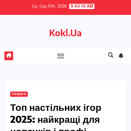
Skip
Ср. Сер 5th, 2026
9:40:12 AM
to
content
Kokl.Ua
РОЗВАГИ
Топ настільних ігор
2025: найкращі для