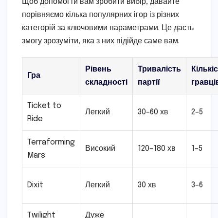
Щоб допомогти вам зробити вибір, давайте
порівняємо кілька популярних ігор із різних
категорій за ключовими параметрами. Це дасть
змогу зрозуміти, яка з них підійде саме вам.
Рівень
Тривалість
Кількі
Гра
складності
партії
гравці
Ticket to
Легкий
30–60 хв
2–5
Ride
Terraforming
Високий
120–180 хв
1–5
Mars
Dixit
Легкий
30 хв
3–6
Twilight
Дуже