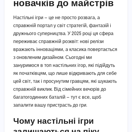
новачків до майстрів
Настільні ігри — це не просто розвага, а
справжній портал у світ стратегій, фантазій і
дружнього суперництва. У 2025 році ця сфера
переживає справжній розквіт: нові релізи
вражають інноваціями, а класика повертається
з оновленим дизайном. Сьогодні ми
зануримося в топ настільних ігор, які підійдуть
як початківцям, що лише відкривають для себе
цей світ, так і просунутим гравцям, які шукають
справжній виклик. Від сімейних вечорів до
багатогодинних баталій — тут є все, щоб
запалити вашу пристрасть до гри.
Чому настільні ігри
залишаються на піку