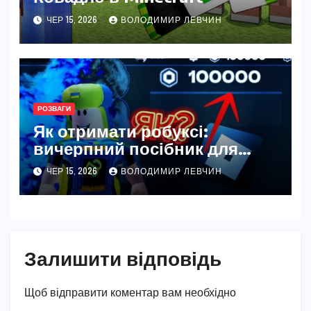
ЧЕР 15, 2026
ВОЛОДИМИР ЛЕВЧИН
РОЗВАГИ
Як отримати робуксі:
вичерпний посібник для
початківців і творців Roblox
ЧЕР 15, 2026
ВОЛОДИМИР ЛЕВЧИН
у 2026 році
Залишити відповідь
Щоб відправити коментар вам необхідно