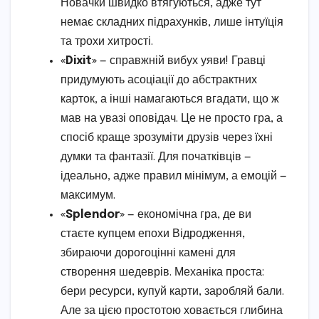
Новачки швидко втягуються, адже тут
немає складних підрахунків, лише інтуїція
та трохи хитрості.
«Dixit»
— справжній вибух уяви! Гравці
придумують асоціації до абстрактних
карток, а інші намагаються вгадати, що ж
мав на увазі оповідач. Це не просто гра, а
спосіб краще зрозуміти друзів через їхні
думки та фантазії. Для початківців —
ідеально, адже правил мінімум, а емоцій —
максимум.
«Splendor»
— економічна гра, де ви
стаєте купцем епохи Відродження,
збираючи дорогоцінні камені для
створення шедеврів. Механіка проста:
бери ресурси, купуй карти, заробляй бали.
Але за цією простотою ховається глибина