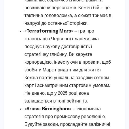
кампанію, борючись із монстрами та
розвиваючи персонажів. Кожен бій — це
тактична головоломка, а сюжет тримає в
напрузі до останньої сторінки.
«Terraforming Mars»
— гра про
колонізацію Червоної планети, яка
поєднує наукову достовірність і
стратегічну глибину. Ви керуєте
корпорацією, інвестуючи в проекти, щоб
зробити Марс придатним для життя.
Кожна партія унікальна завдяки сотням
карт і асиметричним стартовим умовам.
Не дивно, що у 2025 році вона
залишається в топі рейтингів.
«Brass: Birmingham»
— економічна
стратегія про промислову революцію.
Будуйте заводи, прокладайте залізничні