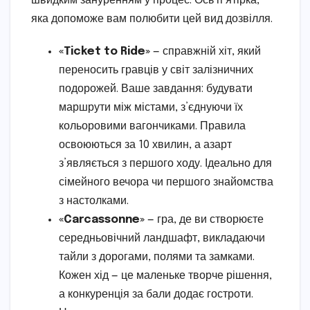
швидким зануренням у процес. Ось п’ятірка,
яка допоможе вам полюбити цей вид дозвілля.
«Ticket to Ride»
— справжній хіт, який
переносить гравців у світ залізничних
подорожей. Ваше завдання: будувати
маршрути між містами, з’єднуючи їх
кольоровими вагончиками. Правила
освоюються за 10 хвилин, а азарт
з’являється з першого ходу. Ідеально для
сімейного вечора чи першого знайомства
з настолками.
«Carcassonne»
— гра, де ви створюєте
середньовічний ландшафт, викладаючи
тайли з дорогами, полями та замками.
Кожен хід — це маленьке творче рішення,
а конкуренція за бали додає гостроти.