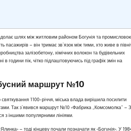
 долає шлях між житловим районом Богунія та промислово
ь пасажирів — він тримає зв’язок між тими, хто живе в півні
виробництва залізобетону, хімічних волокон та будівельних
 в години пік, чітко підлаштовуючись під графік змін на
бусний маршрут №10
о святкування 1100-річчя, міська влада вирішила посилити
тами. Так з’явився маршрут №10 «Фабрика „Комсомолка“ — 
ися з іншими популярними лініями.
Ялинка» — тоді кінцеву почали позначати як «Богунія». У 198