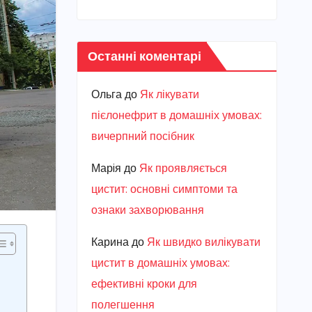
Останні коментарі
Ольга
до
Як лікувати
пієлонефрит в домашніх умовах:
вичерпний посібник
Марiя
до
Як проявляється
цистит: основні симптоми та
ознаки захворювання
Карина
до
Як швидко вилікувати
цистит в домашніх умовах:
ефективні кроки для
полегшення