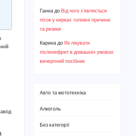
Ганна
до
Від чого з’являється
пісок у нирках: головні причини
та ризики
ю
Карина
до
Як лікувати
чній
пієлонефрит в домашніх умовах:
вичерпний посібник
Авто та мототехніка
Алкоголь
Завод
Без категорії
4