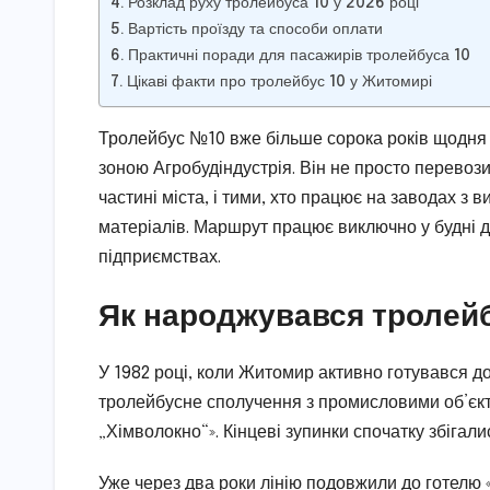
Розклад руху тролейбуса 10 у 2026 році
Вартість проїзду та способи оплати
Практичні поради для пасажирів тролейбуса 10
Цікаві факти про тролейбус 10 у Житомирі
Тролейбус №10 вже більше сорока років щодня
зоною Агробудіндустрія. Він не просто перевозит
частині міста, і тими, хто працює на заводах з 
матеріалів. Маршрут працює виключно у будні дні
підприємствах.
Як народжувався тролей
У 1982 році, коли Житомир активно готувався д
тролейбусне сполучення з промисловими об’єк
„Хімволокно“». Кінцеві зупинки спочатку збігал
Уже через два роки лінію подовжили до готелю «