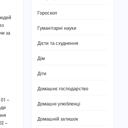
Гороскоп
 людей
вз
Гуманітарні науки
чи за
Дієти та схуднення
Дім
Діти
Домашнє господарство
 01 —
Домашні улюбленці
оди
ння
Домашній затишок
02 —