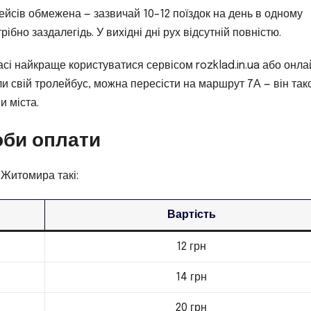
рейсів обмежена — зазвичай 10–12 поїздок на день в одному
ібно заздалегідь. У вихідні дні рух відсутній повністю.
асі найкраще користуватися сервісом rozklad.in.ua або онла
ли свій тролейбус, можна пересісти на маршрут 7А — він так
и міста.
оби оплати
 Житомира такі:
Вартість
12 грн
14 грн
20 грн