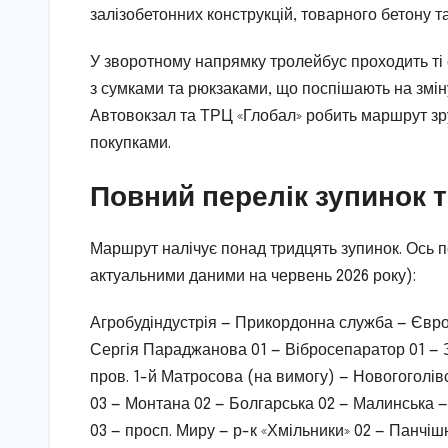
залізобетонних конструкцій, товарного бетону т
У зворотному напрямку тролейбус проходить ті с
з сумками та рюкзаками, що поспішають на зміну
Автовокзал та ТРЦ «Глобал» робить маршрут зруч
покупками.
Повний перелік зупинок 
Маршрут налічує понад тридцять зупинок. Ось по
актуальними даними на червень 2026 року):
Агробудіндустрія — Прикордонна служба — Євро
Сергія Параджанова 01 — Вібросепаратор 01 — З
пров. 1-й Матросова (на вимогу) — Новогоголів
03 — Монтана 02 — Болгарська 02 — Малинська 
03 — просп. Миру — р-к «Хмільники» 02 — Панчі