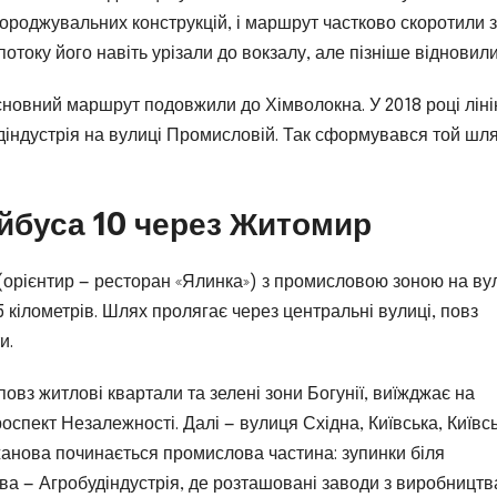
городжувальних конструкцій, і маршрут частково скоротили з
отоку його навіть урізали до вокзалу, але пізніше відновили
сновний маршрут подовжили до Хімволокна. У 2018 році лін
удіндустрія на вулиці Промисловій. Так сформувався той шля
йбуса 10 через Житомир
(орієнтир — ресторан «Ялинка») з промисловою зоною на ву
 кілометрів. Шлях пролягає через центральні вулиці, повз
и.
овз житлові квартали та зелені зони Богунії, виїжджає на
спект Незалежності. Далі — вулиця Східна, Київська, Київс
анова починається промислова частина: зупинки біля
ева — Агробудіндустрія, де розташовані заводи з виробництв