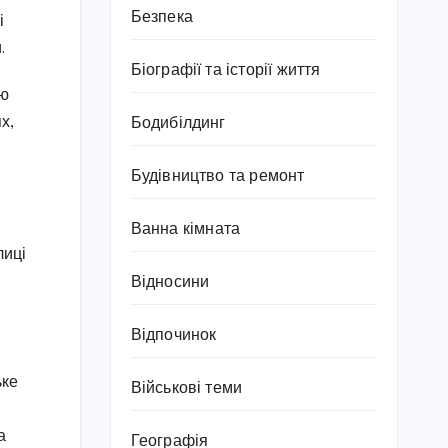
Безпека
і
.
Біографії та історії життя
ію
х,
Бодибілдинг
Будівництво та ремонт
Ванна кімната
лиці
Відносини
Відпочинок
ьке
Військові теми
а
Географія