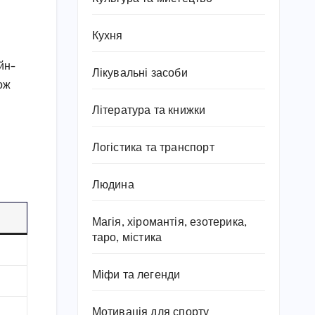
Кухня
йн-
Лікувальні засоби
ож
Література та книжки
Логістика та транспорт
Людина
Магія, хіромантія, езотерика,
таро, містика
Міфи та легенди
Мотивація для спорту