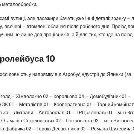
а металообробки.
амі вулиці, але пасажири бачать уже інші деталі: зранку —
, ввечері — втомлені обличчя після робочого дня. Проїзд по
ним не лише для працівників, а й для тих, хто їде на поїзд 
тролейбуса 10
слідовність у напрямку від Агробудіндустрії до Ялинки (за
голд — Хімволокно 02 — Корольова 04 — Домобудівник 01 —
ОК 01 — Металістів 01 — Кооперативна 01 — Тарний комбінат
ська — Ліктрави — Автовокзал 01 — ТРЦ «Глобал» 01 — м-н Зг
— Отаманів Соколовських 02 — Покровська 02 — м-н Визволе
шна фабрика 02 — Героїв Десантників 02 — Романа Шухевича 