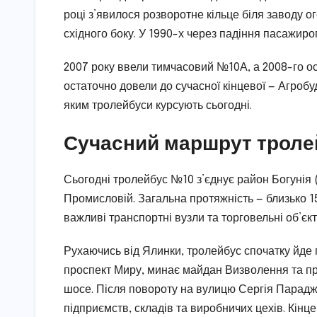
році з’явилося розворотне кільце біля заводу о
східного боку. У 1990-х через падіння пасажироп
2007 року ввели тимчасовий №10А, а 2008-го о
остаточно довели до сучасної кінцевої — Агроб
яким тролейбуси курсують сьогодні.
Сучасний маршрут троле
Сьогодні тролейбус №10 з’єднує район Богунія 
Промисловій. Загальна протяжність — близько 15
важливі транспортні вузли та торговельні об’єкт
Рухаючись від Ялинки, тролейбус спочатку йде п
проспект Миру, минає майдан Визволення та про
шосе. Після повороту на вулицю Сергія Парадж
підприємств, складів та виробничих цехів. Кінц