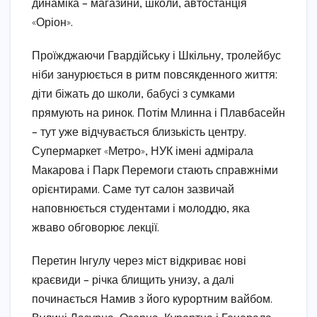
динаміка – магазини, школи, автостанція
«Оріон».
Проїжджаючи Гвардійську і Шкільну, тролейбус
ніби занурюється в ритм повсякденного життя:
діти біжать до школи, бабусі з сумками
прямують на ринок. Потім Млинна і Плавбасейн
– тут уже відчувається близькість центру.
Супермаркет «Метро», НУК імені адмірала
Макарова і Парк Перемоги стають справжніми
орієнтирами. Саме тут салон зазвичай
наповнюється студентами і молоддю, яка
жваво обговорює лекції.
Перетин Інгулу через міст відкриває нові
краєвиди – річка блищить унизу, а далі
починається Намив з його курортним вайбом.