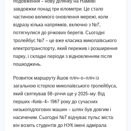
подовження – нову ділянку на Намиві
завдовжки понад три кілометри. Це стало
частиною великого оновлення мережі, коли
відразу кілька напрямків, включно з №7,
потягнулися до річкових берегів. Сьогодні
тролейбус №7 – це вже класика миколаївського
електротранспорту, який пережив і розширення
парку, і складні періоди з відновленням після
пошкоджень.
Розвиток маршруту йшов пліч-о-пліч із
загальною історією миколаївського тролейбуса,
який святкував 58-річчя ще у 2025-му. Від
перших «Київ-4» 1967 року до сучасних
низькопідлогових машин – шлях був довгим і
насиченим. Сьогодні №7 відчуває пульс міста:
він возить студентів до НУК імені адмірала