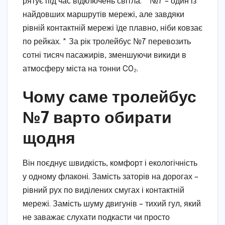
рятує під час відключень світла. * №7 – один із
найдовших маршрутів мережі, але завдяки
рівній контактній мережі їде плавно, ніби ковзає
по рейках. * За рік тролейбус №7 перевозить
сотні тисяч пасажирів, зменшуючи викиди в
атмосферу міста на тонни CO₂.
Чому саме тролейбус
№7 варто обирати
щодня
Він поєднує швидкість, комфорт і екологічність
у одному флаконі. Замість заторів на дорогах –
рівний рух по виділених смугах і контактній
мережі. Замість шуму двигунів – тихий гул, який
не заважає слухати подкасти чи просто