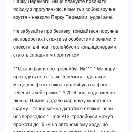
Парку Перемоги. Якщо плануєте поєднати
поїздку з прогулянкою, візьміть з собою зручне
взуття – навколо Парку Перемоги чудові алеї.
Не забувайте про безпеку: тримайтеся поручнів
на поворотах і стежте за особистими речами. У
спекотні дні нові тролейбуси з кондиціонерами
стають справжнім порятунком.
**Цікаві факти про тролейбус №7** * Маршрут
проходить повз Парк Перемоги – ідеальне
місце для фото з вікна тролейбуса на фоні
зелених алей і річки. * У 2019 році подовження
лінії на Намиві додало маршруту курортного
шарму – тепер можна дістатися пляжної зони
без пересадок. * Нові PTS-тролейбуси можуть
проїхати до 15 км на автономному ходу, що