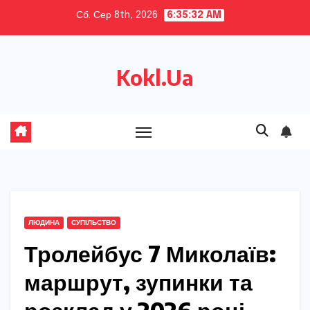
Skip
Сб. Сер 8th, 2026
6:35:33 AM
to
content
Kokl.Ua
ЛЮДИНА
СУПІЛЬСТВО
Тролейбус 7 Миколаїв:
маршрут, зупинки та