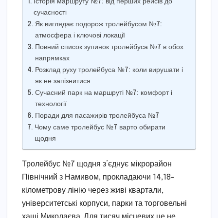
Історія маршруту №7: від перших рейсів до
сучасності
Як виглядає подорож тролейбусом №7:
атмосфера і ключові локації
Повний список зупинок тролейбуса №7 в обох
напрямках
Розклад руху тролейбуса №7: коли вирушати і
як не запізнитися
Сучасний парк на маршруті №7: комфорт і
технології
Поради для пасажирів тролейбуса №7
Чому саме тролейбус №7 варто обирати
щодня
Тролейбус №7 щодня з’єднує мікрорайон
Північний з Намивом, прокладаючи 14,18-
кілометрову лінію через живі квартали,
університетські корпуси, парки та торговельні
хащі Миколаєва. Для тисяч місцевих це не