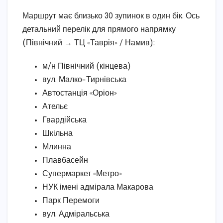
Маршрут має близько 30 зупинок в один бік. Ось
детальний перелік для прямого напрямку
(Північний → ТЦ «Таврія» / Намив):
м/н Північний (кінцева)
вул. Малко-Тирнівська
Автостанція «Оріон»
Ательє
Гвардійська
Шкільна
Млинна
Плавбасейн
Супермаркет «Метро»
НУК імені адмірала Макарова
Парк Перемоги
вул. Адміральська