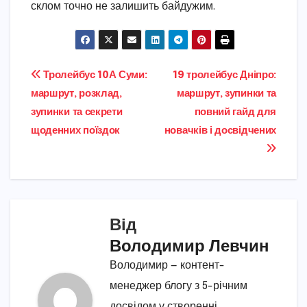
склом точно не залишить байдужим.
Навігація
Тролейбус 10А Суми:
19 тролейбус Дніпро:
маршрут, розклад,
маршрут, зупинки та
записів
зупинки та секрети
повний гайд для
щоденних поїздок
новачків і досвідчених
Від
Володимир Левчин
Володимир — контент-
менеджер блогу з 5-річним
досвідом у створенні