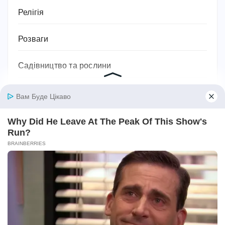
Релігія
Розваги
Садівництво та рослини
Сантехніка
Своїми руками
Секс
Серіали
Символіка та значення