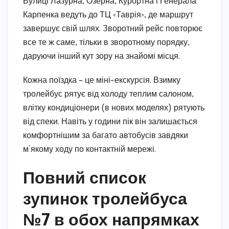
Вулиці Лазурна, Озерна, Курортна і Генерала
Карпенка ведуть до ТЦ «Таврія», де маршрут
завершує свій шлях. Зворотний рейс повторює
все те ж саме, тільки в зворотному порядку,
даруючи інший кут зору на знайомі місця.
Кожна поїздка – це міні-екскурсія. Взимку
тролейбус рятує від холоду теплим салоном,
влітку кондиціонери (в нових моделях) рятують
від спеки. Навіть у години пік він залишається
комфортнішим за багато автобусів завдяки
м’якому ходу по контактній мережі.
Повний список
зупинок тролейбуса
№7 в обох напрямках