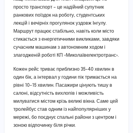
просто транспорт – це надійний супутник
ранкових поїздок на роботу, студентських
лекцій і вечірніх прогулянок уздовж Інгулу.
Маршрут працює стабільно, навіть коли місто
стикається з енергетичними викликами, завдяки
сучасним машинам з автономним ходом і
злагодженій роботі КП «Миколаївелектротранс».
Кожен рейс триває приблизно 35–40 хвилин в
один бік, а інтервал у години пік тримається на
рівні 10–15 хвилин. Пасажири цінують тишу в
салоні, відсутність вихлопів і можливість
милуватися містом крізь великі вікна. Саме цей
тролейбус став одним із найпопулярніших у
мережі, бо поєднує спальні райони з центром і
зоною відпочинку біля річки.