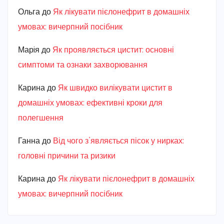
Ольга
до
Як лікувати пієлонефрит в домашніх
умовах: вичерпний посібник
Марiя
до
Як проявляється цистит: основні
симптоми та ознаки захворювання
Карина
до
Як швидко вилікувати цистит в
домашніх умовах: ефективні кроки для
полегшення
Ганна
до
Від чого з’являється пісок у нирках:
головні причини та ризики
Карина
до
Як лікувати пієлонефрит в домашніх
умовах: вичерпний посібник